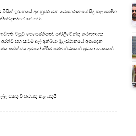
් ​​මුනීර් විසින් ඉරානයේ අගනුවර වන ටෙහෙරානයේ සිදු කළ තෙදින
 නිවෙදාන්යේ කරනවා.
ජනාධිපති මසූඩ් පෙසෙෂ්කියන්, පාර්ලිමේන්තු කථානායක
ස් අරග්චි සහ කටම් අල්-අන්බියා මූලස්ථානයේ අණදෙන
යුදමය තත්ත්වය අවසන් කිරීම සම්බන්ධයෙන් ප්‍රධාන වශයෙන්
්ල එකතු වී කටයුතු කළ යුතුයි