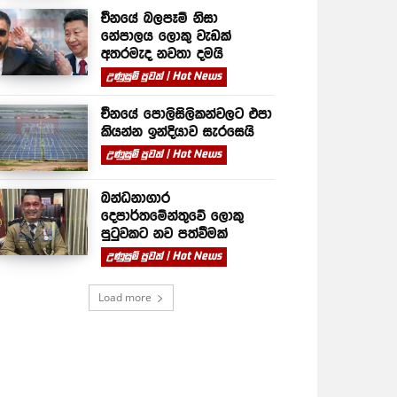
චීනයේ බලපෑම් නිසා
නේපාලය ලොකු වැඩක්
අතරමැද නවතා දමයි
උණුසුම් පුවත් | Hot News
චීනයේ පොලිසිලිකන්වලට එපා
කියන්න ඉන්දියාව සැරසෙයි
උණුසුම් පුවත් | Hot News
බන්ධනාගාර
දෙපාර්තමේන්තුවේ ලොකු
පුටුවකට නව පත්වීමක්
උණුසුම් පුවත් | Hot News
Load more