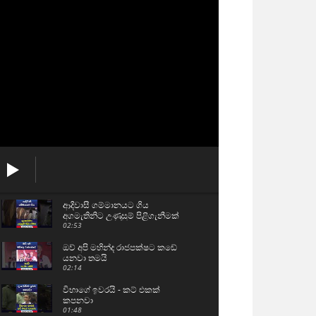
ආදිවාසී ගම්මානයට ගිය
අගමැතිනිට උණුසුම් පිළිගැනීමක්
02:53
ඔව් අපි මහින්ද රාජපක්ෂට කඩේ
යනවා තමයි
02:14
විභාගේ ඉවරයි - කට් එකක්
කපනවා
01:48