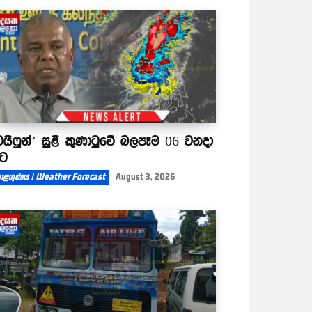
ටයිෆූන්’ සුළි කුණාටුවේ බලපෑම 06 වනදා
ිට
ාළගුණය | Weather Forecast
August 3, 2026