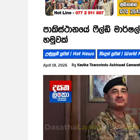
පාකිස්ථානයේ ෆීල්ඩ් මාර්
හමුවක්
උණුසුම් පුවත් | Hot News
විදෙස් පුවත් | World
By
Kavika Tharunindu Ashirwad Gamara
April 18, 2026