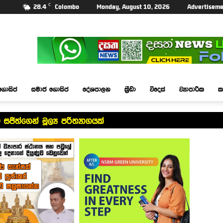
C
28.4
Colombo
Monday, August 10, 2026
Advertiseme
ගොසිප්
සමාජ ගොසිප්
දේශපාලන
ක්‍රීඩා
විදෙස්
ව්‍යාපාරික
ක
ිත්ගෙන් මූල්‍ය පරිත්‍යාගයක්