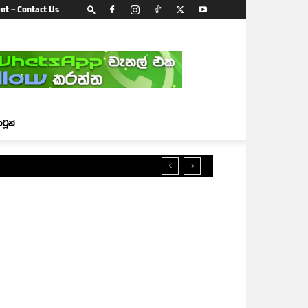
nt – Contact Us
ාටූන්