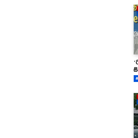
‘
ස
ක