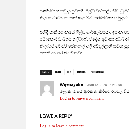
පාකිස්ථාන හමුදා ප්‍රධානී, ෆීල්ඩ් මාර්ෂල් අසීම
නිල සංචාරය අවසන් කළ බව පාකිස්ථාන හමුදාව
එහිදී පාකිස්ථානයේ ෆීල්ඩ් මාර්ෂල්වරයා, ඉරාන 
මොහොමඩ් බගර් ගලිබාෆ්, විදේශ අමාත්‍ය අබ්බා
නිලධාරී මේජර් ජෙනරාල් අලි අබ්දුල්ලාහි සමඟ 
සාකච්ඡා කර තිබෙනවා.
Iran
lka
news
Srilanka
TAGS
Wijenayake
April 18, 2026 At 1:32 pm
ලෝක සාමය ආරක්ෂා කිරීමට රටවල් සියල
Log in to leave a comment
LEAVE A REPLY
Log in to leave a comment