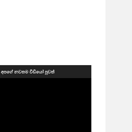
අපගේ නවතම වීඩියෝ පුවත්