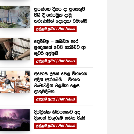
පූසන්ගේ දිනය දා පූසෙකුට
වධ දී ෆේස්බුක් දැමූ
තරුණයින් දෙදෙනා රිමාන්ඩ්
උණුසුම් පුවත් | Hot News
දෙහිවල – කඩවත පාර
ප්‍රදේශයේ වෙඩි තැබීමට ආ
ශූටර් අල්ලයි
උණුසුම් පුවත් | Hot News
අපොස උසස් පෙළ විභාගය
අදින් ඇරඹෙයි – විභාග
වංචාවලින් වළකින ලෙස
දැනුම්දීමක්
උණුසුම් පුවත් | Hot News
දිස්ත්‍රික්ක කිහිපයකට අද
දිනයේ ගිගුරුම් සහිත වැසි
උණුසුම් පුවත් | Hot News