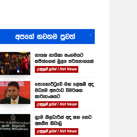
All
අපගේ නවතම පුවත්
ගායක ගායිකා සංගමයට
සජිත්ගෙන් මූල්‍ය පරිත්‍යාගයක්
උණුසුම් පුවත් | Hot News
පොහොට්ටුවේ මහ ලේකම් අද
මධ්‍යම අපරාධ විමර්ශන
කාර්යාංශයට
උණුසුම් පුවත් | Hot News
ග්‍රාම නිලධාරීන් අද සහ හෙට
අසනීප නිවාඩු
උණුසුම් පුවත් | Hot News