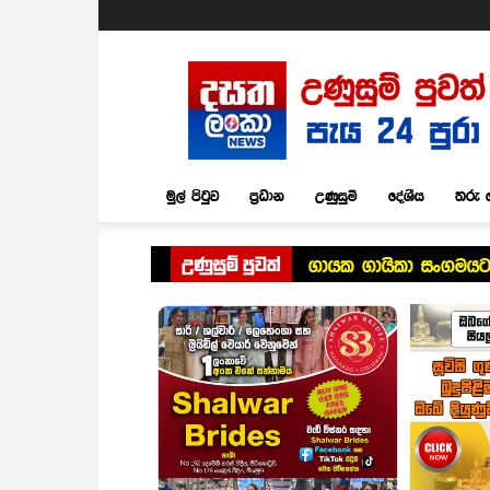
Dasatha
Lanka
News
මුල් පිටුව
ප්‍රධාන
උණුසුම්
දේශීය
තරු 
උණුසුම් පුවත්
ගායක ගායිකා සංගමයට සජ