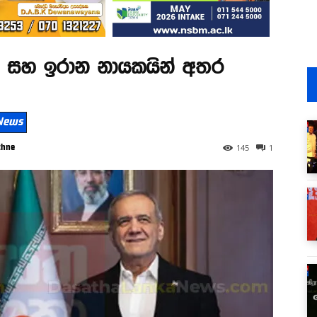
ෂල් සහ ඉරාන නායකයින් අතර
 News
thne
145
1