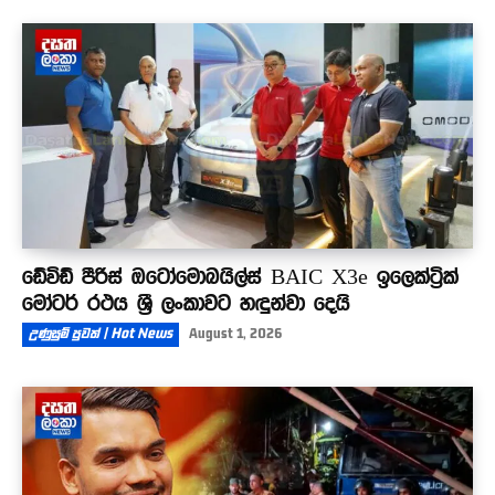
ඩේවිඩ් පීරිස් ඔටෝමොබයිල්ස් BAIC X3e ඉලෙක්ට්‍රික්
මෝටර් රථය ශ්‍රී ලංකාවට හඳුන්වා දෙයි
උණුසුම් පුවත් | Hot News
August 1, 2026