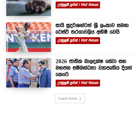
උණුසුම් පුවත් | Hot News
සායි සුදර්ශන්ටත් ශ්‍රී ලංකාව සමඟ
ටෙස්ට් තරගාවලිය අහිමි වෙයි
උණුසුම් පුවත් | Hot News
2026 ජාතික බාලදක්ෂ සේවා සහ
මහජන සම්බන්ධතා ව්‍යාපෘතිය දියත්
කෙරේ
උණුසුම් පුවත් | Hot News
Load more