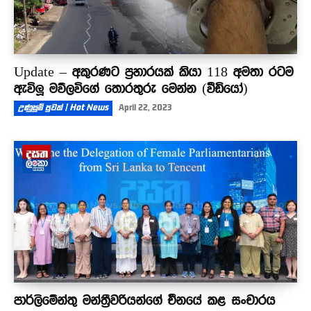
Update – අකුරණට ප්‍රහාරයක් කියා 118 අමතා රටම
ඇවිලූ මව්ලවිගේ තොරතුරු මෙන්න (වීඩියෝ)
උණුසුම් පුවත් | Hot News
April 22, 2023
පාර්ලිමේන්තු මන්ත්‍රීවරියන්ගේ චීනයේ කළ සංචාරය