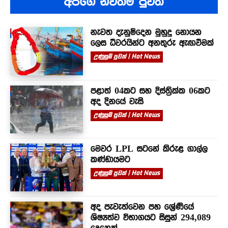
අපගේ නවතම පුවත්
නැවත දැනුම්දෙන මුහුදු නොයන
ලෙස ධීවරයින්ට අනතුරු ඇඟවීමක්
උණුසුම් පුවත් | Hot News
පළාත් 04කට සහ දිස්ත්‍රික්ක 06කට
අද දිනයේ වැසි
උණුසුම් පුවත් | Hot News
මෙවර LPL සටනේ කිරුළ ගාල්ල
කණ්ඩායමට
උණුසුම් පුවත් | Hot News
අද පැවැත්වෙන පහ ශ්‍රේණියේ
ශිෂ්‍යත්ව විභාගයට සිසුන් 294,089