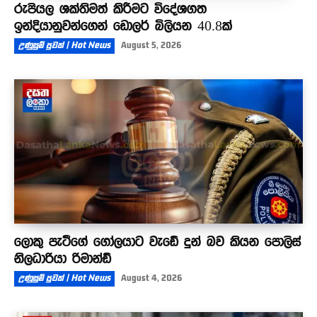
රුපියල ශක්තිමත් කිරීමට විදේශගත
ඉන්දියානුවන්ගෙන් ඩොලර් බිලියන 40.8ක්
උණුසුම් පුවත් | Hot News
August 5, 2026
ලොකු පැටීගේ ගෝලයාට වැඩේ දුන් බව කියන පොලිස්
නිලධාරියා රිමාන්ඩ්
උණුසුම් පුවත් | Hot News
August 4, 2026