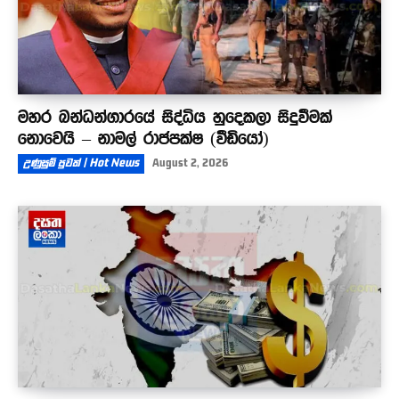
මහර බන්ධන්ගාරයේ සිද්ධිය හුදෙකලා සිදුවීමක්
නොවෙයි – නාමල් රාජපක්ෂ (වීඩියෝ)
උණුසුම් පුවත් | Hot News
August 2, 2026