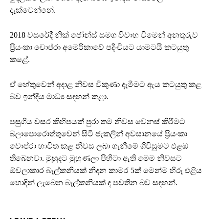
දැක්වෙන්නේ.
2018 වසරේදී නික් ජෝන්ස් සමග විවාහ වීමෙන් අනතුරුව
ප්‍රියංකා චොප්රා අමෙරිකාවේ පදිංචියට යාමටයි කටයුතු
කළේ.
ඒ හේතුවෙන් අදාළ නිවස විකුණා දැමීමට ඇය කටයුතු කළ
බව ඉන්දීය මාධ්‍ය සඳහන් කළා.
පසුගිය වසර කිහිපයක් පුරා තම නිවස වෙනස් කිරීමට
බලාපොරොත්තුවෙන් සිටි ජැකලින් අවසානයේ ප්‍රියංකා
චොප්රා භාවිත කළ නිවස ලබා ගැනීමේ ගිවිසුමට එළඹ
තිබෙනවා. මුහුදට මුහුණලා පිහිටා ඇති මෙම නිවසට
ඕවලාකාර බැල්කනියක් නිදන කාමර 5ක් මෙන්ම හිරු එළිය
හොඳින් ලැබෙන බැල්කනියක් ද පවතින බව සඳහන්.