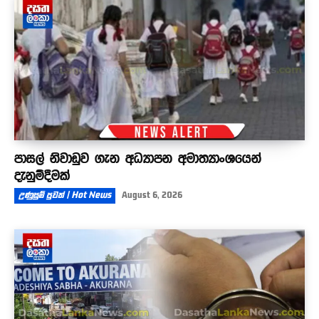
පාසල් නිවාඩුව ගැන අධ්‍යාපන අමාත්‍යාංශයෙන්
දැනුම්දීමක්
උණුසුම් පුවත් | Hot News
August 6, 2026