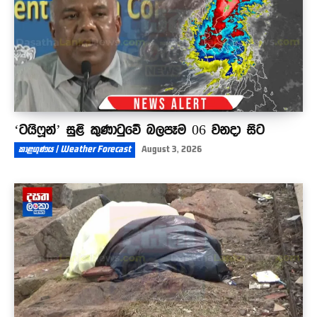
‘ටයිෆූන්’ සුළි කුණාටුවේ බලපෑම 06 වනදා සිට
කාළගුණය | Weather Forecast
August 3, 2026