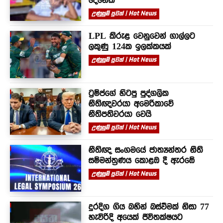
දෙනෙක්
උණුසුම් පුවත් | Hot News
LPL කිරුළ වෙනුවෙන් ගාල්ලට
ලකුණු 124ක ඉලක්කයක්
උණුසුම් පුවත් | Hot News
ට්‍රම්ප්ගේ හිටපු පුද්ගලික
නීතිඥවරයා අමෙරිකාවේ
නීතිපතිවරයා වෙයි
උණුසුම් පුවත් | Hot News
නීතිඥ සංගමයේ ජාත්‍යන්තර නීති
සම්මන්ත්‍රණය කොළඹ දී ඇරඹේ
උණුසුම් පුවත් | Hot News
දුරදිග ගිය බහින් බස්වීමක් නිසා 77
හැවිරිදි අයෙක් ජීවිතක්ෂයට