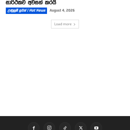
සාර්ථකව අවසන් කරයි
උණුසුම් පුවත් | Hot News
August 4, 2026
Load more