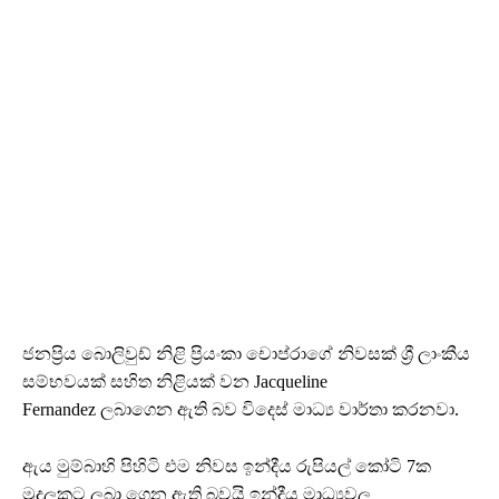
ජනප්‍රිය බොලිවුඩ් නිළි ප්‍රියංකා චොප්රාගේ නිවසක් ශ්‍රී ලාංකීය
සම්භවයක් සහිත නිළියක් වන Jacqueline
Fernandez ලබාගෙන ඇති බව විදෙස් මාධ්‍ය වාර්තා කරනවා.
ඇය මුම්බාහි පිහිටි එම නිවස ඉන්දීය රුපියල් කෝටි 7ක
මුදලකට ලබා ගෙන ඇති බවයි ඉන්දීය මාධ්‍යවල