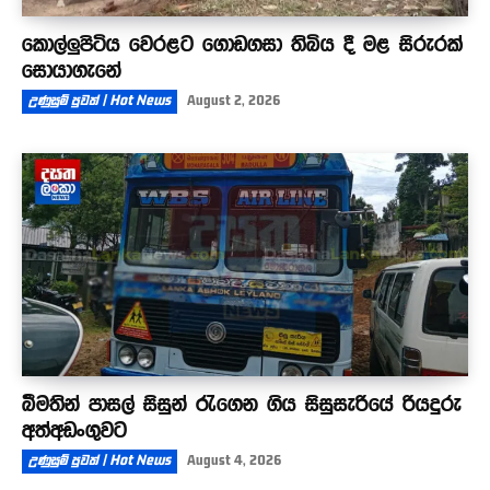
කොල්ලුපිටිය වෙරළට ගොඩගසා තිබිය දී මළ සිරුරක්
සොයාගැනේ
උණුසුම් පුවත් | Hot News
August 2, 2026
බීමතින් පාසල් සිසුන් රැගෙන ගිය සිසුසැරියේ රියදුරු
අත්අඩංගුවට
උණුසුම් පුවත් | Hot News
August 4, 2026