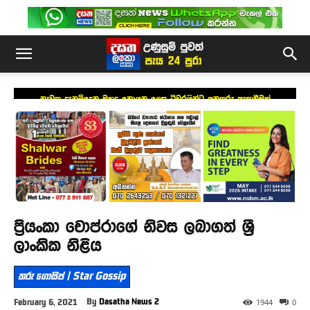
නැවත දැනුම්දෙන මුහුදු නොයන ලෙස ධීවරයින්ට අනතුරු ඇඟවීමක්
ප්‍රියංකා චොප්රාගේ නිවස ලබාගත් ශ්‍රී
ලාංකික නිළිය
තරු ගොසිප් | Star Gossip
By
Dasatha News 2
February 6, 2021
1944
0