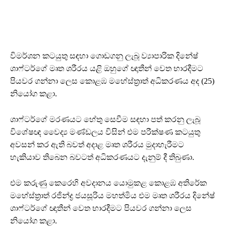
විමර්ශන කටයුතු සඳහා ගොඩගනු ලැබූ ව්‍යාපාරික දිනේෂ්
ශාෆ්ටර්ගේ මෘත ශරීරය යළි ඔහුගේ ඥාතීන් වෙත භාරදීමට
පියවර ගන්නා ලෙස කොළඹ මහේස්ත්‍රාත් අධිකරණය අද (25)
නියෝග කළා.
ශාෆ්ටර්ගේ මරණයට හේතු සෙවීම සඳහා පත් කරනු ලැබූ
විශේෂඥ වෛද්‍ය මණ්ඩලය විසින් එම පරීක්ෂණ කටයුතු
අවසන් කර ඇති බවත් අදාළ මෘත ශරීරය මුදාහැරීමට
හැකියාව තිබෙන බවටත් අධිකරණයට දැනුම් දී තිබුණා.
එම කරුණු කෙරෙහි අවදානය යොමුකළ කොළඹ අතිරේක
මහේස්ත්‍රාත් රජින්ද්‍ර ජයසූරිය මහත්මිය එම මෘත ශරීරය දිනේෂ්
ශාෆ්ටර්ගේ ඥාතීන් වෙත භාරදීමට පියවර ගන්නා ලෙස
නියෝග කළා.