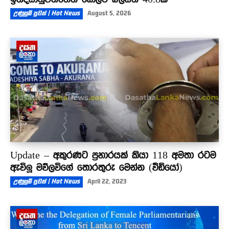
උණුසුම් පුවත් | Hot News
August 5, 2026
Update – අකුරණට ප්‍රහාරයක් කියා 118 අමතා රටම
ඇවිලූ මව්ලවිගේ තොරතුරු මෙන්න (වීඩියෝ)
උණුසුම් පුවත් | Hot News
April 22, 2023