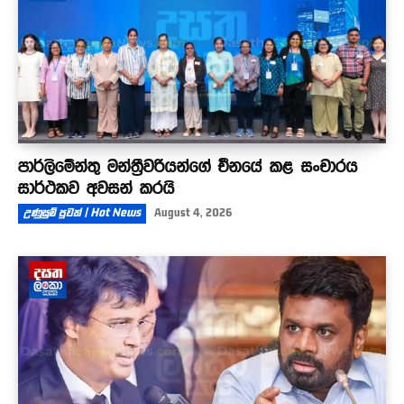
පාර්ලිමේන්තු මන්ත්‍රීවරියන්ගේ චීනයේ කළ සංචාරය
සාර්ථකව අවසන් කරයි
උණුසුම් පුවත් | Hot News
August 4, 2026