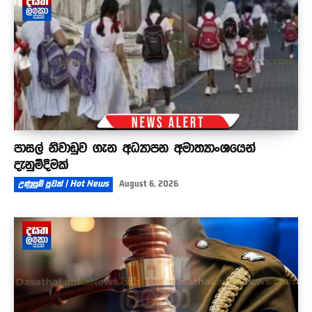
පාසල් නිවාඩුව ගැන අධ්‍යාපන අමාත්‍යාංශයෙන්
දැනුම්දීමක්
උණුසුම් පුවත් | Hot News
August 6, 2026