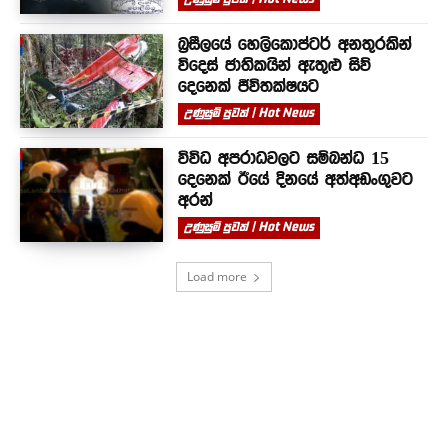
බ්‍රසීලයේ හෙලිකොප්ටර් අනතුරකින්
විදෙස් ජාතිකයින් ඇතුළු සිව්
දෙනෙක් ජීවිතක්ෂයට
උණුසුම් පුවත් | Hot News
විවිධ අපරාධවලට සම්බන්ධ 15
දෙනෙක් ඊයේ දිනයේ අත්අඩංගුවට
අරන්
උණුසුම් පුවත් | Hot News
Load more