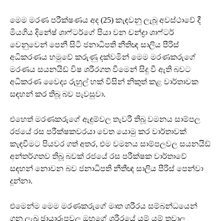
මෙම මරණ පරීක්ෂණය අද (25) කැඳවනු ලැබූ අවස්ථාවේ දී
මියගිය දිනේෂ් ශාෆ්ටර්ගේ පියා වන චන්ද්‍රා ශාෆ්ටර්
වෙනුවෙන් පෙනී සිටි ජනාධිපති නීතිඥ සාලිය පීරිස්
අධිකරණය හමුවේ කරුණු දක්වමින් මෙම මරණකරුගේ
මරණය සයනයිඩ් විෂ ශරීරගත වීමෙන් සිදු වී ඇති බවට
අධිකරණ වෛද්‍ය රුහුල් හක් විසින් නිකුත් කළ වාර්තාවක
සඳහන් කර තිබූ බව පැවසුවා.
එහෙත් මරණකරුගේ ඇඳුම්වල තැවරී තිබූ වමනය සාම්පල
රජයේ රස පරීක්ෂකවරයා වෙත යොමු කර වාර්තාවක්
කැඳවීමට පියවර ගත් අතර, එම වමනය සාම්පලවල සයනයිඩ්
අන්තර්ගතව තිබූ බවක් රජයේ රස පරීක්ෂක වාර්තාවේ
සඳහන් නොවන බව ජනාධිපති නීතීඥ සාලිය පීරිස් පෙන්වා
දුන්නා.
එමෙන්ම මෙම මරණකරුගේ මෘත ශරීරය සම්බන්ධයෙන්
ගනු ලැබූ ඡායාරූපවල ඔහුගේ ශරීරයේ යම් යම් තුවාල