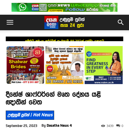
මෙරට ඩෙංගු රෝගීන් සංඛ්‍යාව 89,395ක් දක්වා ඉහළට
දිනේෂ් ශාෆ්ටර්ගේ මෘත දේහය යළි
ඥාතීන් වෙත
උණුසුම් පුවත් | Hot News
By
Dasatha News 4
September 25, 2023
3439
0