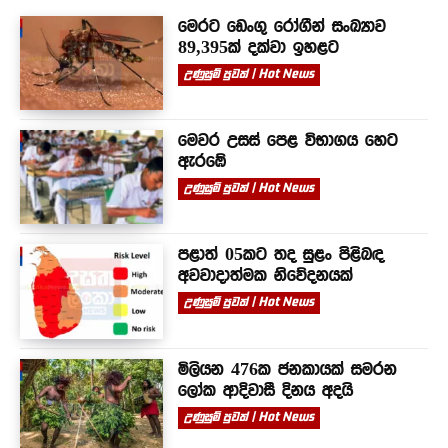
මෙරට ඩෙංගු රෝගීන් සංඛ්‍යාව
89,395ක් දක්වා ඉහළට
උණුසුම් පුවත් | Hot News
මෙවර උසස් පෙළ විභාගය හෙට
ඇරඹේ
උණුසුම් පුවත් | Hot News
පළාත් 05කට තද සුළං පිළිබඳ
අවවාදාත්මක නිවේදනයක්
උණුසුම් පුවත් | Hot News
මිලියන 476ක ජනකායක් සමරන
ලෝක ආදිවාසී දිනය අදයි
උණුසුම් පුවත් | Hot News