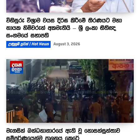
විනිසුරු විශ්‍රාම වයස දිර්ඝ කිරීමේ තීරණයට මහා
නායක හිමිවරුන් අකමැතියි – ශ්‍රී ලංකා නීතිඥ
සංගමයේ සභාපති
උණුසුම් පුවත් | Hot News
August 3, 2026
මැගසින් බන්ධනාගාරයේ ඇති වූ නොසන්සුන්තාව
සම්පූර්ණයෙන්ම පාලනය කෙරේ