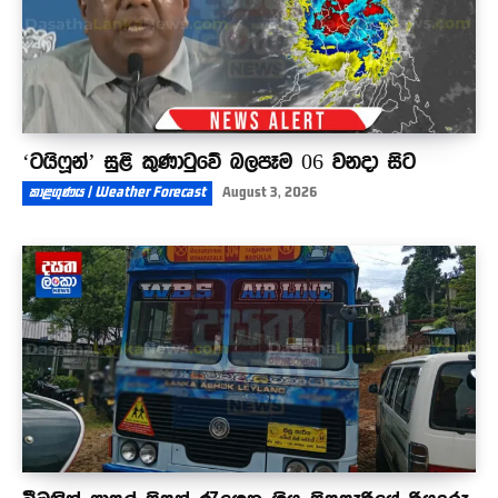
‘ටයිෆූන්’ සුළි කුණාටුවේ බලපෑම 06 වනදා සිට
කාළගුණය | Weather Forecast
August 3, 2026