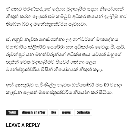
ඒ අනුව මරණකරුගේ දේහය මුදාහැරීම සඳහා නියෝගයක්
නිකුත් කරන ලෙසත් එම කමිටුව අධිකරණයෙන් ඉල්ලීම් කර
තිබෙන බව ද මහේස්ත්‍රාත්වරිය පැවසුවා.
ඒ, අනුව නැවත ගොඩගන්නා ලද ශාෆ්ටර්ගේ මෘතදේහය
මහාචාර්ය ක්ලිෆර්ඩ් පෙරේරා සහ අධිකරණ වෛද්‍ය පී. ආර්.
රුවන්පුර යන මහත්වරුන්ගේ අධීක්ෂණය යටතේ ඔහුගේ
ඥාතීන් වෙත මුදාහැරීමට පියවර ගන්නා ලෙස
මහේස්ත්‍රාත්වරිය විසින් නියෝගයක් නිකුත් කළා.
ඉන් අනතුරුව පැමිණිල්ල නැවත ඔක්තෝබර් මස 09 වනදා
කැඳවන ලෙසත් මහෙස්ත්‍රාත්වරිය නියෝග කර සිටියා.
dinesh shafter
lka
news
Srilanka
TAGS
LEAVE A REPLY