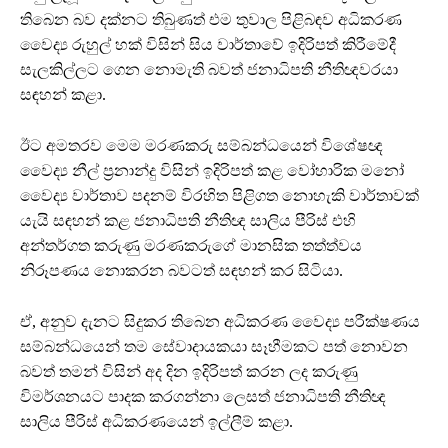
තිබෙන බව දක්නට තිබුණත් එම තුවාල පිළිබඳව අධිකරණ
වෛද්‍ය රුහුල් හක් විසින් සිය වාර්තාවේ ඉදිරිපත් කිරීමේදී
සැලකිල්ලට ගෙන නොමැති බවත් ජනාධිපති නීතිඥවරයා
සඳහන් කළා.
ඊට අමතරව මෙම මරණකරු සම්බන්ධයෙන් විශේෂඥ
වෛද්‍ය නීල් ප්‍රනාන්දු විසින් ඉදිරිපත් කළ වෝහාරික මනෝ
වෛද්‍ය වාර්තාව පදනම් විරහිත පිළිගත නොහැකි වාර්තාවක්
යැයි සඳහන් කළ ජනාධිපති නීතිඥ සාලිය පීරිස් එහි
අන්තර්ගත කරුණු මරණකරුගේ මානසික තත්ත්වය
නිරූපණය නොකරන බවටත් සඳහන් කර සිටියා.
ඒ, අනුව දැනට සිදුකර තිබෙන අධිකරණ වෛද්‍ය පරීක්ෂණය
සම්බන්ධයෙන් තම සේවාදායකයා සෑහීමකට පත් නොවන
බවත් තමන් විසින් අද දින ඉදිරිපත් කරන ලද කරුණු
විමර්ශනයට පාදක කරගන්නා ලෙසත් ජනාධිපති නීතිඥ
සාලිය පීරිස් අධිකරණයෙන් ඉල්ලීම් කළා.