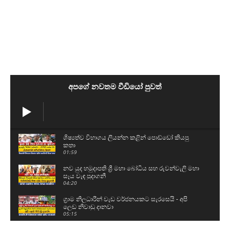
අපගේ නවතම වීඩියෝ පුවත්
ශිෂ්‍යත්ව විභාගය ලියන්න කළින් පොඩ්ඩෝ කියපු
කතා
01:59
නව යුද හමුදාපති ශ්‍රී මහා බෝධිය සහ රුවන්වැලි මහා
සෑය වැඳ පුදාගනී
04:20
ග්‍රාම නිලධාරීන් වැඩ වර්ජනයකට සැරසෙයි - අපි
ලෙඩ නිවාඩු දානවා
05:15
59වෙනි උපන්දිනය සරලව සැමරු ටී.බී සරත්