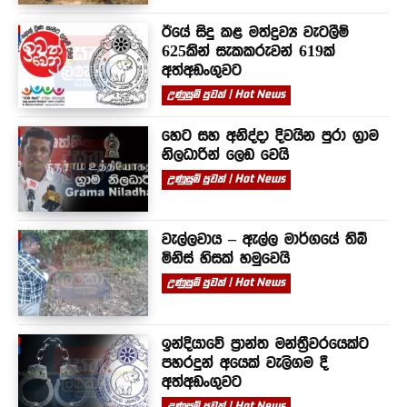
ඊයේ සිදු කළ මත්ද්‍රව්‍ය වැටලීම්
625කින් සැකකරුවන් 619ක්
අත්අඩංගුවට
උණුසුම් පුවත් | Hot News
හෙට සහ අනිද්දා දිවයින පුරා ග්‍රාම
නිලධාරින් ලෙඩ වෙයි
උණුසුම් පුවත් | Hot News
වැල්ලවාය – ඇල්ල මාර්ගයේ තිබී
මිනිස් හිසක් හමුවෙයි
උණුසුම් පුවත් | Hot News
ඉන්දියාවේ ප්‍රාන්ත මන්ත්‍රීවරයෙක්ට
පහරදුන් අයෙක් වැලිගම දී
අත්අඩංගුවට
උණුසුම් පුවත් | Hot News