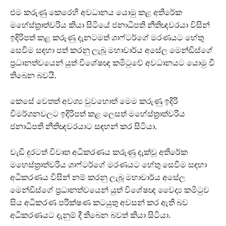
එම කරුණු කෙරෙහි අවධානය යොමු කළ අතිරේක
මහේස්ත්‍රාත්වරිය කියා සිටියේ ජනාධිපති නීතිඥවරයා විසින්
ඉදිරිපත් කළ කරුණු දැනටමත් ශාෆ්ටර්ගේ මරණයට හේතු
සෙවීම සඳහා පත් කරනු ලැබූ මහාචාර්ය අසේල මෙන්ඩිස්ගේ
ප්‍රධානත්වයෙන් යුත් විශේෂඥ කමිටුවේ අවධානයට යොමු වී
තිබෙන බවයි.
කෙසේ වෙතත් අවශ්‍ය වුවහොත් මෙම කරුණු ඉදිරි
විමර්ශනවලට ඉදිරිපත් කළ ලෙසත් මහේස්ත්‍රාත්වරිය
ජනාධිපති නීතිඥවරයාට සඳහන් කර සිටියා.
වැඩි දුරටත් විවෘත අධිකරණය කරුණු දැක්වූ අතිරේක
මහෙස්ත්‍රාත්වරිය ශාෆ්ටර්ගේ මරණයට හේතු සෙවීම සඳහා
අධිකරණය විසින් නම් කරනු ලැබූ මහාචාර්ය අසේල
මෙන්ඩිස්ගේ ප්‍රධානත්වයෙන් යුත් විශේෂඥ වෛද්‍ය කමිටුව
සිය අධිකරණ පරීක්ෂණ කටයුතු අවසන් කර ඇති බව
අධිකරණයට දැනුම් දී තිබෙන බවත් කියා සිටියා.