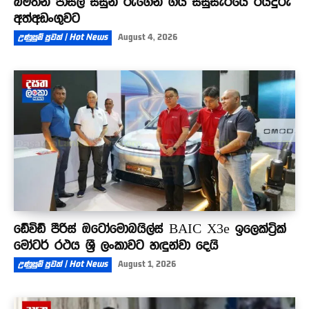
බීමතින් පාසල් සිසුන් රැගෙන ගිය සිසුසැරියේ රියදුරු
අත්අඩංගුවට
උණුසුම් පුවත් | Hot News
August 4, 2026
ඩේවිඩ් පීරිස් ඔටෝමොබයිල්ස් BAIC X3e ඉලෙක්ට්‍රික්
මෝටර් රථය ශ්‍රී ලංකාවට හඳුන්වා දෙයි
උණුසුම් පුවත් | Hot News
August 1, 2026