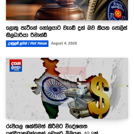
ලොකු පැටීගේ ගෝලයාට වැඩේ දුන් බව කියන පොලිස්
නිලධාරියා රිමාන්ඩ්
උණුසුම් පුවත් | Hot News
August 4, 2026
රුපියල ශක්තිමත් කිරීමට විදේශගත
ඉන්දියානුවන්ගෙන් ඩොලර් බිලියන 40.8ක්