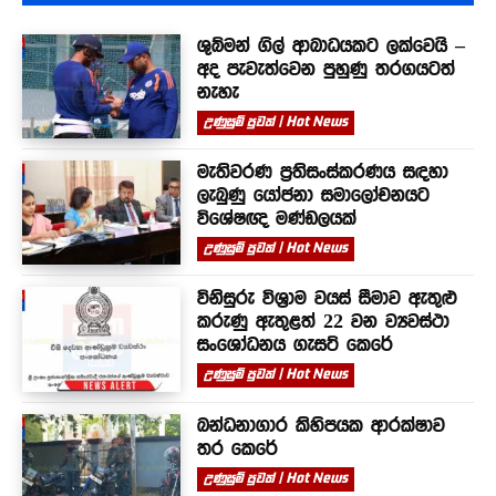
ශුබ්මන් ගිල් ආබාධයකට ලක්වෙයි –
අද පැවැත්වෙන පුහුණු තරගයටත්
නැහැ
උණුසුම් පුවත් | Hot News
මැතිවරණ ප්‍රතිසංස්කරණය සඳහා
ලැබුණු යෝජනා සමාලෝචනයට
විශේෂඥ මණ්ඩලයක්
උණුසුම් පුවත් | Hot News
විනිසුරු විශ්‍රාම වයස් සීමාව ඇතුළු
කරුණු ඇතුළත් 22 වන ව්‍යවස්ථා
සංශෝධනය ගැසට් කෙරේ
උණුසුම් පුවත් | Hot News
බන්ධනාගාර කිහිපයක ආරක්ෂාව
තර කෙරේ
උණුසුම් පුවත් | Hot News