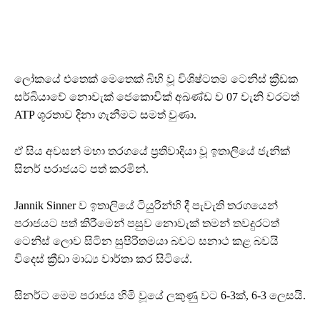
ලෝකයේ එතෙක් මෙතෙක් බිහි වූ විශිෂ්ටතම ටෙනිස් ක්‍රීඩක
සර්බියාවේ නොවැක් ජෙකොවික් අඛණ්ඩ ව 07 වැනි වරටත්
ATP ශූරතාව දිනා ගැනීමට සමත් වුණා.
ඒ සිය අවසන් මහා තරගයේ ප්‍රතිවාදියා වූ ඉතාලියේ ජැනික්
සිනර් පරාජයට පත් කරමින්.
Jannik Sinner ව ඉතාලියේ ටියුරින්හි දී පැවැති තරගයෙන්
පරාජයට පත් කිරීමෙන් පසුව නොවැක් තමන් තවදුරටත්
ටෙනිස් ලොව සිටින සුපිරිතමයා බවට සනාථ කළ බවයි
විදෙස් ක්‍රීඩා මාධ්‍ය වාර්තා කර සිටියේ.
සිනර්ට මෙම පරාජය හිමි වූයේ ලකුණු වට 6-3ක්, 6-3 ලෙසයි.