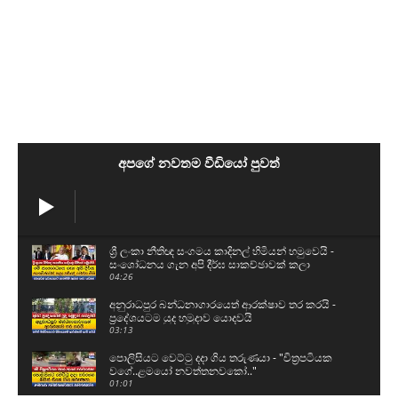
අපගේ නවතම වීඩියෝ පුවත්
ශ්‍රී ලංකා නීතිඥ සංගමය කාදිනල් හිමියන් හමුවෙයි -
සංශෝධනය ගැන අපි දීර්ඝ සාකච්ඡාවක් කලා
04:26
අනුරාධපුර බන්ධනාගාරයෙත් ආරක්ෂාව තර කරයි -
ප්‍රදේශයටම යුද හමුදාව යොදවයි
03:13
පොලිසියට වෙට්ටු දදා ගිය තරුණයා - "චිත්‍රපටියක
වගේ..ළමයෝ නවත්තනවකෝ.."
01:01