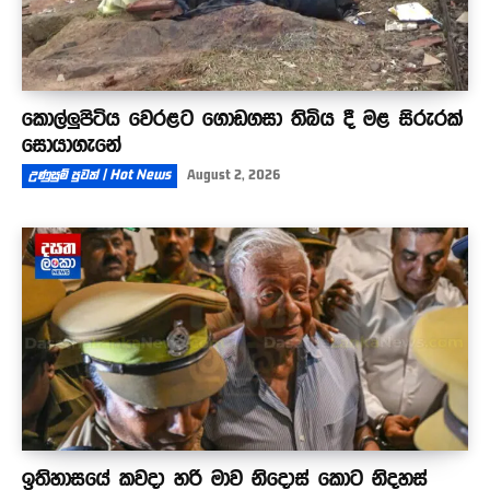
කොල්ලුපිටිය වෙරළට ගොඩගසා තිබිය දී මළ සිරුරක්
සොයාගැනේ
උණුසුම් පුවත් | Hot News
August 2, 2026
ඉතිහාසයේ කවදා හරි මාව නිදොස් කොට නිදහස්