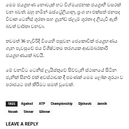
මෙම ජයග්‍රහණ නොවැක් හට විශ්මයජනක ජයග්‍රාහී වසරක්
වන බවත්; ඔහු නමින් ඔස්ට්‍රේලියානු, ප්‍රංශ හා එක්සත් ජනපද
විවෘත ටෙනිස් ශූරතා සහ ග්‍රෑන්ඩ් ස්ලෑම් ශූරතා ද ලියැවී ඇති
බවත් වාර්තා වනවා.
තවමත් 36 හැවිරිදි වියෙහි පසුවන ජෙකොවික් ජයග්‍රහණය
ගැන පැවසුවේ එය විශිෂ්ටතම තරගයක ආඩම්බරකාරී
ජයග්‍රහණයක් බවයි.
මේ වනවිට ටෙනිස් ලැයිස්තුවේ සිව්වැනි ස්ථානයේ සිටින
ජැනික් සිනර් එක් අවස්ථාවක දී පමණක් මෙම ලෝක ශූරයා ව
පරාජයට පත් කිරීමට සමත් වූවෙක්.
Against
ATP
Championship
Djokovic
Jannik
TAGS
Novak
Sinner
Winner
LEAVE A REPLY