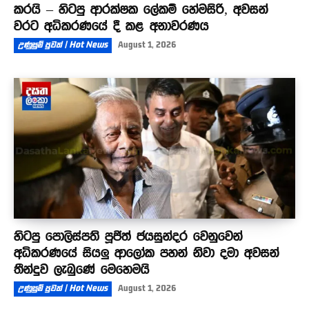
කරයි – හිටපු ආරක්ෂක ලේකම් හේමසිරි, අවසන්
වරට අධිකරණයේ දී කළ අනාවරණය
උණුසුම් පුවත් | Hot News
August 1, 2026
හිටපු පොලිස්පති පූජිත් ජයසුන්දර වෙනුවෙන්
අධිකරණයේ සියලු ආලෝක පහන් නිවා දමා අවසන්
තීන්දුව ලැබුණේ මෙහෙමයි
උණුසුම් පුවත් | Hot News
August 1, 2026