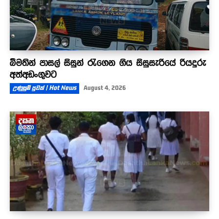
බීමතින් පාසල් සිසුන් රැගෙන ගිය සිසුසැරියේ රියදුරු
අත්අඩංගුවට
උණුසුම් පුවත් | Hot News
August 4, 2026