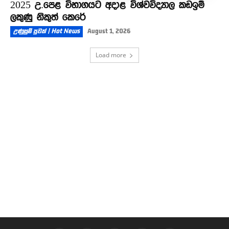
2025 උ.පෙළ විභාගයට අදාළ විශ්වවිද්‍යාල කඩඉම්
ලකුණු නිකුත් කෙරේ
උණුසුම් පුවත් | Hot News
August 1, 2026
Load more