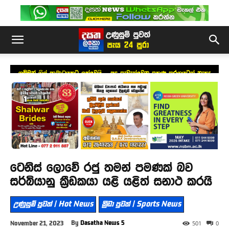
ශුබ්මන් ගිල් ආබාධයකට ලක්වෙයි – අද පැවැත්වෙන පුහුණු තරගයටත් නැහැ
ටෙනිස් ලොවේ රජු තමන් පමණක් බව
සර්බියානු ක්‍රීඩකයා යළි යළිත් සනාථ කරයි
උණුසුම් පුවත් | Hot News
ක්‍රීඩා පුවත් | Sports News
By
Dasatha News 5
November 21, 2023
501
0