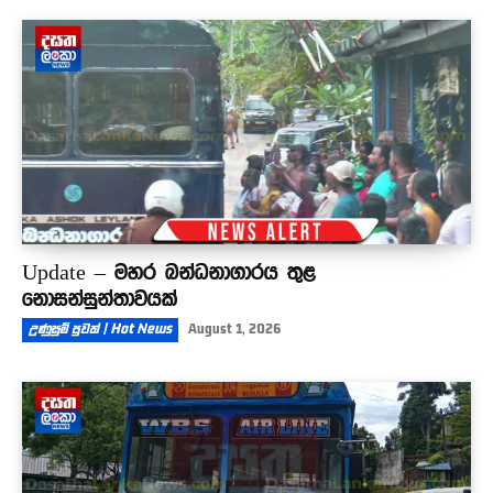
Update – මහර බන්ධනාගාරය තුළ
නොසන්සුන්තාවයක්
උණුසුම් පුවත් | Hot News
August 1, 2026