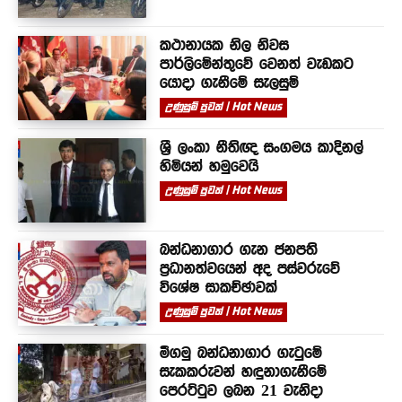
කථානායක නිල නිවස
පාර්ලිමේන්තුවේ වෙනත් වැඩකට
යොදා ගැනීමේ සැලසුම්
උණුසුම් පුවත් | Hot News
ශ්‍රී ලංකා නීතිඥ සංගමය කාදිනල්
හිමියන් හමුවෙයි
උණුසුම් පුවත් | Hot News
බන්ධනාගාර ගැන ජනපති
ප්‍රධානත්වයෙන් අද පස්වරුවේ
විශේෂ සාකච්ඡාවක්
උණුසුම් පුවත් | Hot News
මීගමු බන්ධනාගාර ගැටුමේ
සැකකරුවන් හඳුනාගැනීමේ
පෙරට්ටුව ලබන 21 වැනිදා