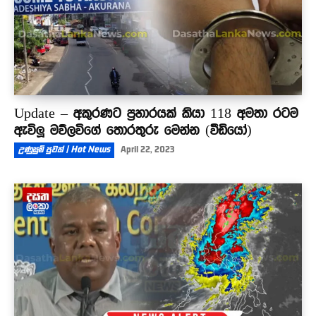
Update – අකුරණට ප්‍රහාරයක් කියා 118 අමතා රටම
ඇවිලූ මව්ලවිගේ තොරතුරු මෙන්න (වීඩියෝ)
උණුසුම් පුවත් | Hot News
April 22, 2023