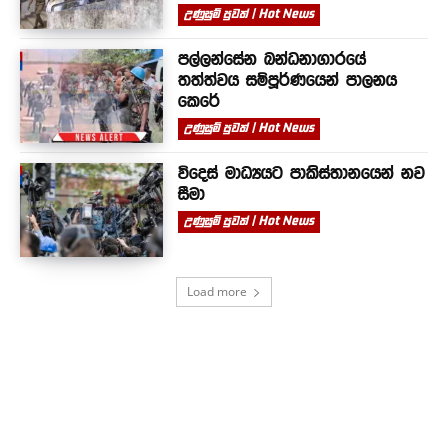
උණුසුම් පුවත් | Hot News
පල්ලන්සේන බන්ධනාගාරයේ
තත්ත්වය සම්පූර්ණයෙන් පාලනය
කෙරේ
උණුසුම් පුවත් | Hot News
විදෙස් මාධ්‍යයට පාකිස්තානයෙන් නව
සීමා
උණුසුම් පුවත් | Hot News
Load more