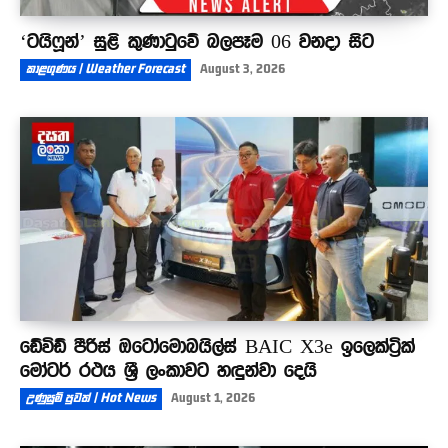
‘ටයිෆූන්’ සුළි කුණාටුවේ බලපෑම 06 වනදා සිට
කාළගුණය | Weather Forecast
August 3, 2026
ඩේවිඩ් පීරිස් ඔටෝමොබයිල්ස් BAIC X3e ඉලෙක්ට්‍රික්
මෝටර් රථය ශ්‍රී ලංකාවට හඳුන්වා දෙයි
උණුසුම් පුවත් | Hot News
August 1, 2026