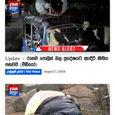
Update – රාගම පොලිස් බල ප්‍රදේශයට ඇඳිරි නීතිය
පනවයි (වීඩියෝ)
උණුසුම් පුවත් | Hot News
August 1, 2026