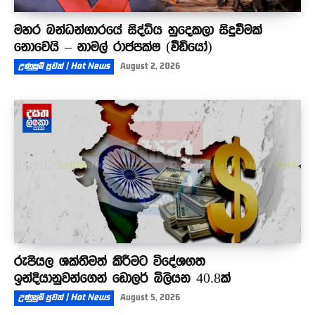
මහර බන්ධන්ගාරයේ සිද්ධිය හුදෙකලා සිදුවීමක්
නොවෙයි – නාමල් රාජපක්ෂ (වීඩියෝ)
උණුසුම් පුවත් | Hot News
August 2, 2026
රුපියල ශක්තිමත් කිරීමට විදේශගත
ඉන්දියානුවන්ගෙන් ඩොලර් බිලියන 40.8ක්
උණුසුම් පුවත් | Hot News
August 5, 2026