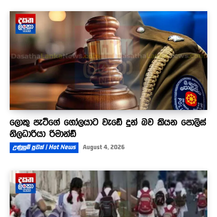
ලොකු පැටීගේ ගෝලයාට වැඩේ දුන් බව කියන පොලිස්
නිලධාරියා රිමාන්ඩ්
උණුසුම් පුවත් | Hot News
August 4, 2026