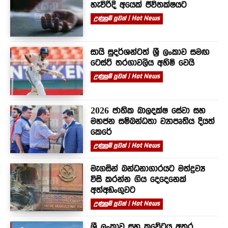
හැවිරිදි අයෙක් ජීවිතක්ෂයට
උණුසුම් පුවත් | Hot News
සායි සුදර්ශන්ටත් ශ්‍රී ලංකාව සමඟ
ටෙස්ට් තරගාවලිය අහිමි වෙයි
උණුසුම් පුවත් | Hot News
2026 ජාතික බාලදක්ෂ සේවා සහ
මහජන සම්බන්ධතා ව්‍යාපෘතිය දියත්
කෙරේ
උණුසුම් පුවත් | Hot News
මැගසින් බන්ධනාගාරයට මත්ද්‍රව්‍ය
විසි කරන්න ගිය දෙදෙනෙක්
අත්අඩංගුවට
උණුසුම් පුවත් | Hot News
ශ්‍රී ලංකාව සහ කුවේටය අතර