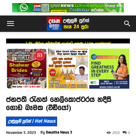
LPL කිරුළ වෙනුවෙන් ගාල්ලට ලකුණු 124ක ඉලක්කයක්
ජනපති රැගත් හෙලිකොප්ටරය හදිසි
ගොඩ බෑමක (වීඩියෝ)
උණුසුම් පුවත් | Hot News
By
Dasatha News 3
November 3, 2023
2553
0