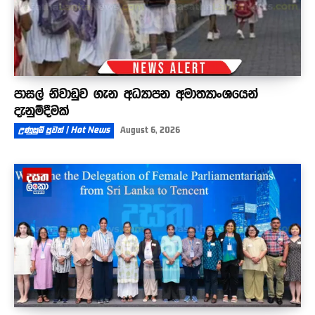
පාසල් නිවාඩුව ගැන අධ්‍යාපන අමාත්‍යාංශයෙන්
දැනුම්දීමක්
උණුසුම් පුවත් | Hot News
August 6, 2026