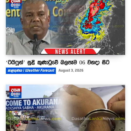
බැ
03:45
‘ටයිෆූන්’ සුළි කුණාටුවේ බලපෑම 06 වනදා සිට
කාළගුණය | Weather Forecast
August 3, 2026