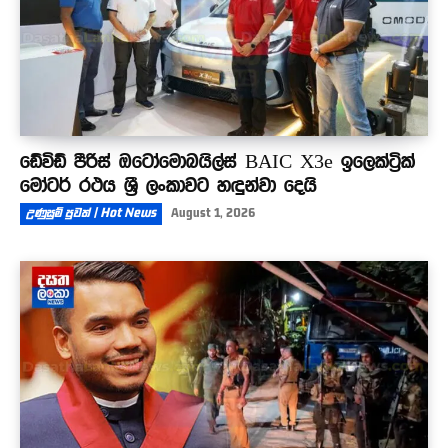
ඩේවිඩ් පීරිස් ඔටෝමොබයිල්ස් BAIC X3e ඉලෙක්ට්‍රික්
මෝටර් රථය ශ්‍රී ලංකාවට හඳුන්වා දෙයි
උණුසුම් පුවත් | Hot News
August 1, 2026