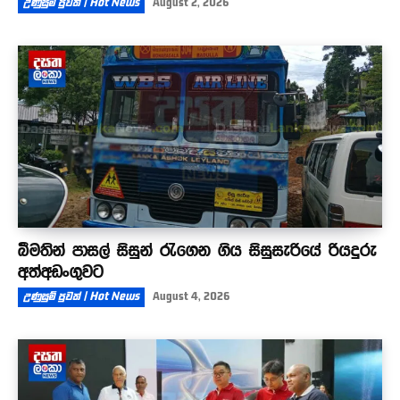
උණුසුම් පුවත් | Hot News
August 2, 2026
බීමතින් පාසල් සිසුන් රැගෙන ගිය සිසුසැරියේ රියදුරු
අත්අඩංගුවට
උණුසුම් පුවත් | Hot News
August 4, 2026