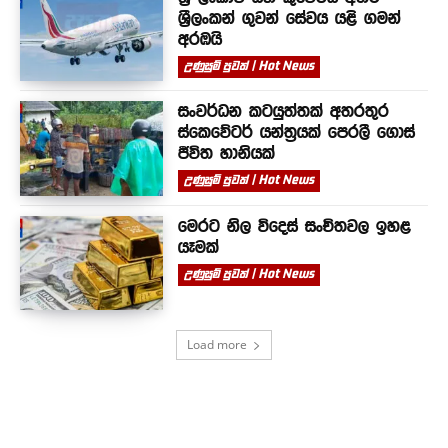
ශ්‍රීලංකන් ගුවන් සේවය යළි ගමන්
අරඹයි
උණුසුම් පුවත් | Hot News
සංවර්ධන කටයුත්තක් අතරතුර
ස්කෙවේටර් යන්ත්‍රයක් පෙරලී ගොස්
ජීවිත හානියක්
උණුසුම් පුවත් | Hot News
මෙරට නිල විදෙස් සංචිතවල ඉහළ
යෑමක්
උණුසුම් පුවත් | Hot News
Load more