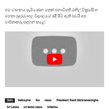
එම වාහනය පැමිණෙන තෙක් ජනාධිපති රනිල් වික්‍රමසිංහ
මහතා බුදුරුවාගල විද්‍යාලයේ රැඳී සිටි ඇති බවයි අප
වාර්තාකරු සඳහන් කළේ.
Helicopter
lka
news
President Ranil Wickremesinghe
TAGS
Sri Lanka
sri lanka news
Srilanka