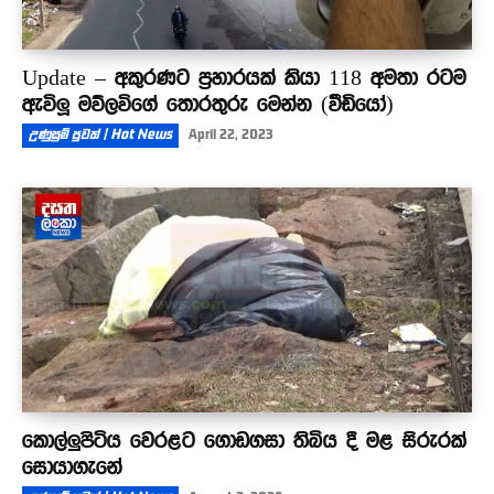
Update – අකුරණට ප්‍රහාරයක් කියා 118 අමතා රටම
ඇවිලූ මව්ලවිගේ තොරතුරු මෙන්න (වීඩියෝ)
උණුසුම් පුවත් | Hot News
April 22, 2023
කොල්ලුපිටිය වෙරළට ගොඩගසා තිබිය දී මළ සිරුරක්
සොයාගැනේ