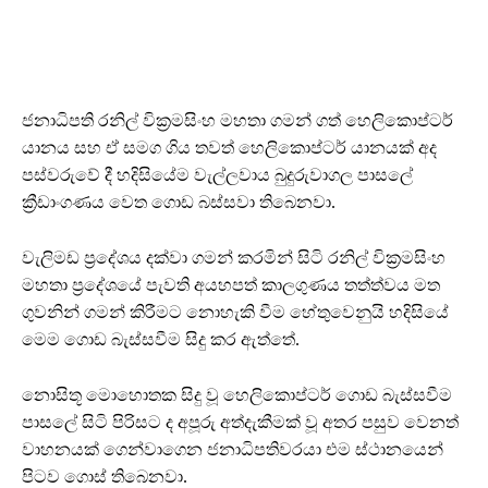
ජනාධිපති රනිල් වික්‍රමසිංහ මහතා ගමන් ගත් හෙලිකොප්ටර්
යානය සහ ඒ සමග ගිය තවත් හෙලිකොප්ටර් යානයක් අද
පස්වරුවේ දී හදිසියේම වැල්ලවාය බුදුරුවාගල පාසලේ
ක්‍රීඩාංගණය වෙත ගොඩ බස්සවා තිබෙනවා.
වැලිමඩ ප්‍රදේශය දක්වා ගමන් කරමින් සිටි රනිල් වික්‍රමසිංහ
මහතා ප්‍රදේශයේ පැවති අයහපත් කාලගුණය තත්ත්වය මත
ගුවනින් ගමන් කිරීමට නොහැකි වීම හේතුවෙනුයි හදිසියේ
මෙම ගොඩ බැස්සවීම සිදු කර ඇත්තේ.
නොසිතූ මොහොතක සිදු වූ හෙලිකොප්ටර් ගොඩ බැස්සවීම
පාසලේ සිටි පිරිසට ද අපූරු අත්දැකීමක් වූ අතර පසුව වෙනත්
වාහනයක් ගෙන්වාගෙන ජනාධිපතිවරයා එම ස්ථානයෙන්
පිටව ගොස් තිබෙනවා.