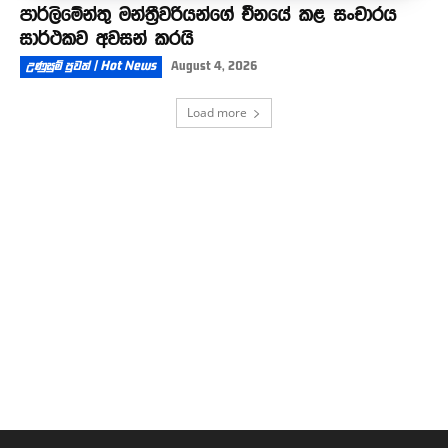
පාර්ලිමේන්තු මන්ත්‍රීවරියන්ගේ චීනයේ කළ සංචාරය
සාර්ථකව අවසන් කරයි
උණුසුම් පුවත් | Hot News
August 4, 2026
Load more