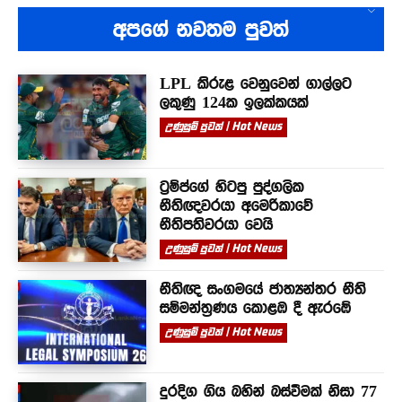
අපගේ නවතම පුවත්
LPL කිරුළ වෙනුවෙන් ගාල්ලට
ලකුණු 124ක ඉලක්කයක්
උණුසුම් පුවත් | Hot News
ට්‍රම්ප්ගේ හිටපු පුද්ගලික
නීතිඥවරයා අමෙරිකාවේ
නීතිපතිවරයා වෙයි
උණුසුම් පුවත් | Hot News
නීතිඥ සංගමයේ ජාත්‍යන්තර නීති
සම්මන්ත්‍රණය කොළඹ දී ඇරඹේ
උණුසුම් පුවත් | Hot News
දුරදිග ගිය බහින් බස්වීමක් නිසා 77