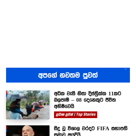
අපගේ නවතම පුවත්
අධික වැසි නිසා දිස්ත්‍රික්ක 11කට
බලපෑම් – 08 දෙනෙකුට ජීවිත
අහිමිවෙයි
ප්‍රධාන පුවත් | Top Stories
සිදු වූ විශාල වරදට FIFA සභාපති
සමාව අයදියි