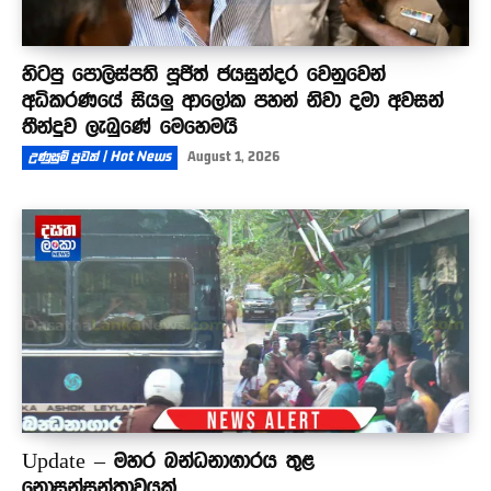
හිටපු පොලිස්පති පූජිත් ජයසුන්දර වෙනුවෙන්
අධිකරණයේ සියලු ආලෝක පහන් නිවා දමා අවසන්
තීන්දුව ලැබුණේ මෙහෙමයි
උණුසුම් පුවත් | Hot News
August 1, 2026
Update – මහර බන්ධනාගාරය තුළ
නොසන්සුන්තාවයක්