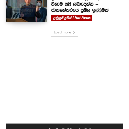
වහාම යළි ලබාදෙන්න –
ජාත්‍යන්තරයේ ප්‍රබල ඉල්ලීමක්
උණුසුම් පුවත් | Hot News
Load more