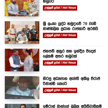
හමුවට
උණුසුම් පුවත් | Hot News
ශ්‍රී ලංකා යුද්ධ හමුදාවේ 70 වැනි
මාණ්ඩලික ප්‍රධාන රාජකාරී අරඹයි
උණුසුම් පුවත් | Hot News
ජනපති අනුර සහ ඉන්දීය විදෙස්
ලේකම් අතර හමුවක්
උණුසුම් පුවත් | Hot News
හිටපු අධ්‍යපාන ඇමති අකිල විරාජ්
රිමාන්ඩ් කෙරේ
උණුසුම් පුවත් | Hot News
ඉම්රාන් ඛාන්ගේ මූලික අයිතිවාසිකම්