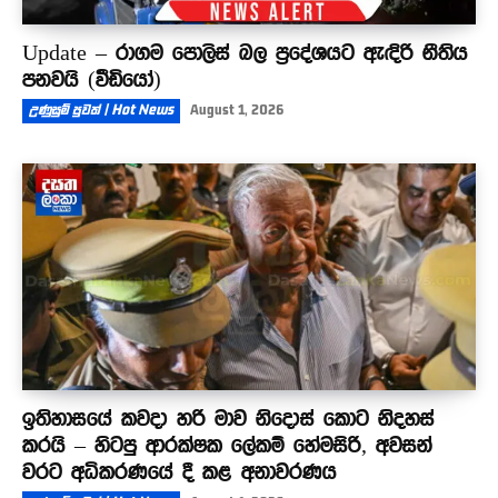
Update – රාගම පොලිස් බල ප්‍රදේශයට ඇඳිරි නීතිය
පනවයි (වීඩියෝ)
උණුසුම් පුවත් | Hot News
August 1, 2026
ඉතිහාසයේ කවදා හරි මාව නිදොස් කොට නිදහස්
කරයි – හිටපු ආරක්ෂක ලේකම් හේමසිරි, අවසන්
වරට අධිකරණයේ දී කළ අනාවරණය