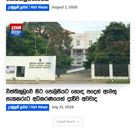
උණුසුම් පුවත් | Hot News
August 1, 2026
විත්තිකූඩුවේ සිට පොලිසියට හොඳ පදෙන් ඇමතූ
සැකකරුට අධිකරණයෙන් දැඩිව අවවාද
උණුසුම් පුවත් | Hot News
July 31, 2026
Load more