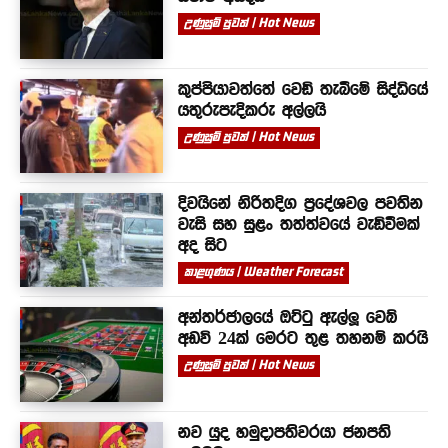
උණුසුම් පුවත් | Hot News
කුප්පියාවත්තේ වෙඩි තැබීමේ සිද්ධියේ
යතුරුපැදිකරු අල්ලයි
උණුසුම් පුවත් | Hot News
දිවයිනේ නිරිතදිග ප්‍රදේශවල පවතින
වැසි සහ සුළං තත්ත්වයේ වැඩිවීමක්
අද සිට
කාළගුණය | Weather Forecast
අන්තර්ජාලයේ ඔට්ටු ඇල්ලූ වෙබ්
අඩවි 24ක් මෙරට තුළ තහනම් කරයි
උණුසුම් පුවත් | Hot News
නව යුද හමුදාපතිවරයා ජනපති