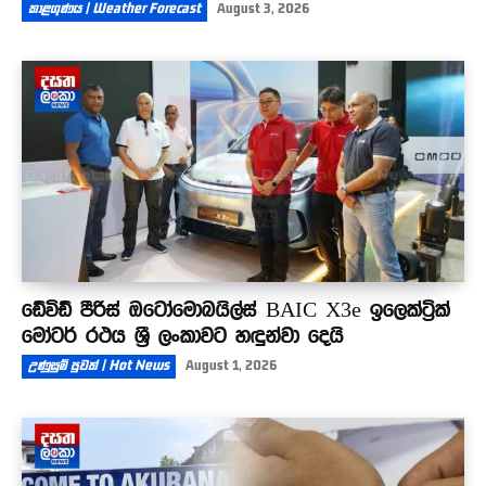
කාළගුණය | Weather Forecast
August 3, 2026
ඩේවිඩ් පීරිස් ඔටෝමොබයිල්ස් BAIC X3e ඉලෙක්ට්‍රික්
මෝටර් රථය ශ්‍රී ලංකාවට හඳුන්වා දෙයි
උණුසුම් පුවත් | Hot News
August 1, 2026