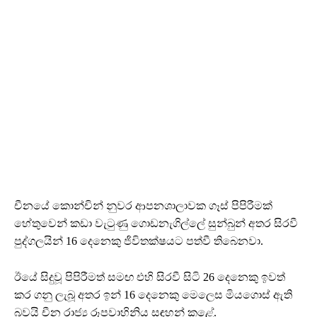
චීනයේ කොන්චින් නුවර ආපනශාලාවක ගෑස් පිපිරීමක්
හේතුවෙන් කඩා වැටුණු ගොඩනැගිල්ලේ සුන්බුන් අතර සිරවී
පුද්ගලයින් 16 දෙනෙකු ජිවිතක්ෂයට පත්වී තිබෙනවා.
ඊයේ සිදුවූ පිපිරීමත් සමඟ එහි සිරවී සිටි 26 දෙනෙකු ඉවත්
කර ගනු ලැබූ අතර ඉන් 16 දෙනෙකු මෙලෙස මියගොස් ඇති
බවයි චීන රාජ්‍ය රූපවාහිනිය සඳහන් කළේ.