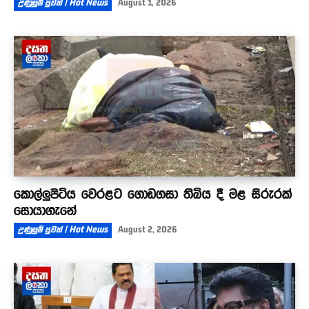
උණුසුම් පුවත් | Hot News
August 1, 2026
කොල්ලුපිටිය වෙරළට ගොඩගසා තිබිය දී මළ සිරුරක්
සොයාගැනේ
උණුසුම් පුවත් | Hot News
August 2, 2026