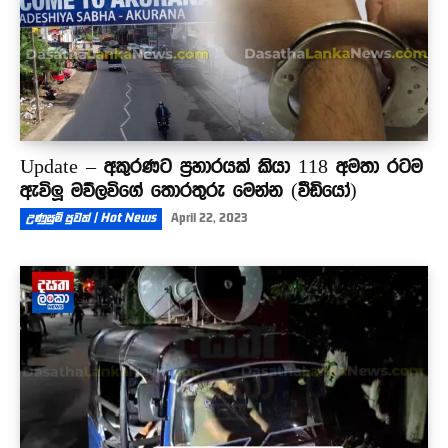
Update – අකුරණට ප්‍රහාරයක් කියා 118 අමතා රටම
ඇවිලූ මව්ලවිගේ තොරතුරු මෙන්න (වීඩියෝ)
උණුසුම් පුවත් | Hot News
April 22, 2023