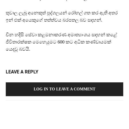
තුවාල ලැබූ අනෙකුත් පුද්ගලයන් රෝහල් ගත කර ඇති අතර
ඉන් එක් අයෙකුගේ තත්ත්වය බරපතල බව සඳහන්.
චීන හදිසි සේවා කළමනාකරණ අමාත්‍යාංශය සඳහන් කළේ
ජීවිතාරක්ෂක මෙහෙයුමට 600 කට අධික කණ්ඩායමක්
යෙදවූ බවයි.
LEAVE A REPLY
LOG IN TO LEAVE A COMMENT