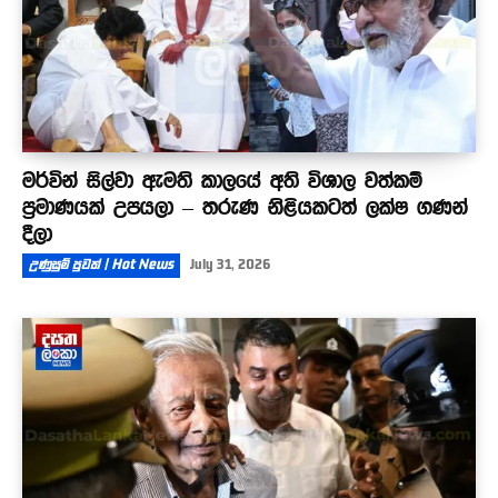
මර්වින් සිල්වා ඇමති කාලයේ අති විශාල වත්කම්
ප්‍රමාණයක් උපයලා – තරුණ නිළියකටත් ලක්ෂ ගණන්
දීලා
උණුසුම් පුවත් | Hot News
July 31, 2026