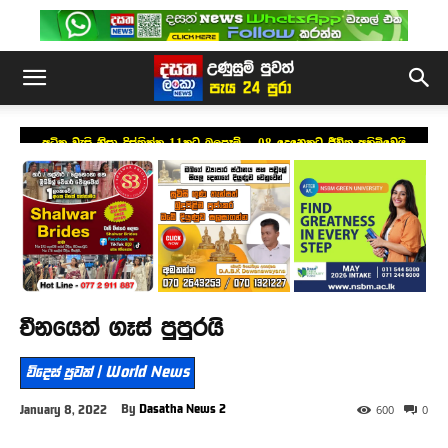
අධික වැසි නිසා දිස්ත්‍රික්ක 11කට බලපෑම් – 08 දෙනෙකුට ජීවිත අහිමිවෙයි
චීනයෙත් ගෑස් පුපුරයි
විදෙස් පුවත් | World News
By
Dasatha News 2
January 8, 2022
600
0