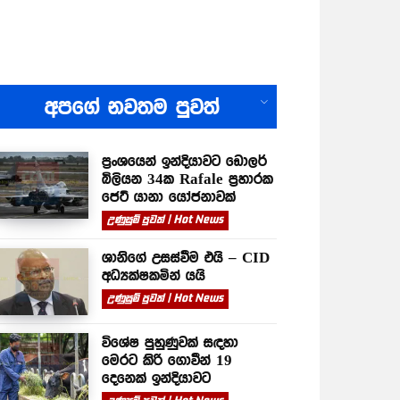
All
අපගේ නවතම පුවත්
ප්‍රංශයෙන් ඉන්දියාවට ඩොලර්
බිලියන 34ක Rafale ප්‍රහාරක
ජෙට් යානා යෝජනාවක්
උණුසුම් පුවත් | Hot News
ශානිගේ උසස්වීම එයි – CID
අධ්‍යක්ෂකමින් යයි
උණුසුම් පුවත් | Hot News
විශේෂ පුහුණුවක් සඳහා
මෙරට කිරි ගොවීන් 19
දෙනෙක් ඉන්දියාවට