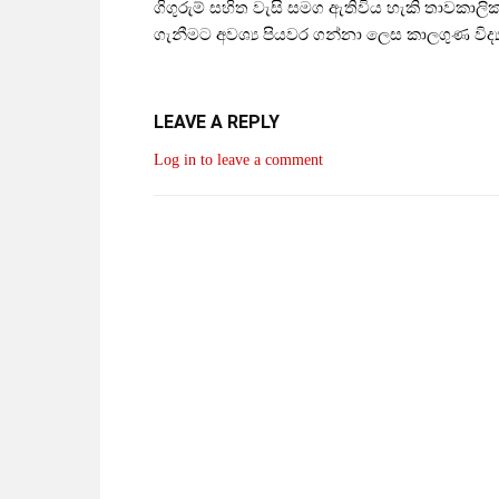
ගිගුරුම් සහිත වැසි සමග ඇතිවිය හැකි තාවකාලි
ගැනීමට අවශ්‍ය පියවර ගන්නා ලෙස කාලගුණ විද්‍
LEAVE A REPLY
Log in to leave a comment