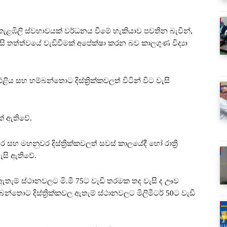
ළඹිලි ස්වභාවයක් වර්ධනය වීමේ හැකියාව පවතින බැවින්,
ැසි තත්ත්වයේ වැඩිවීමක් අපේක්ෂා කරන බව කාලගුණ විද්‍යා
සහ හම්බන්තොට දිස්ත්‍රික්කවලත් විටින් විට වැසි
ක් ඇතිවේ.
හ මහනුවර දිස්ත්‍රික්කවලත් සවස් කාලයේදී හෝ රාත්‍රි
ැසි ඇතිවේ.
ල ඇතැම් ස්ථානවලට මි.මී 75ට වැඩි තරමක තද වැසි ද ඌව
්තොට දිස්ත්‍රික්කවල ඇතැම් ස්ථානවලට මිලිමීටර් 50ට වැඩි