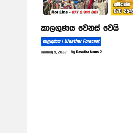
කාලගුණය වෙනස් වෙයි
කාළගුණය | Weather Forecast
By
Dasatha News 2
January 9, 2022