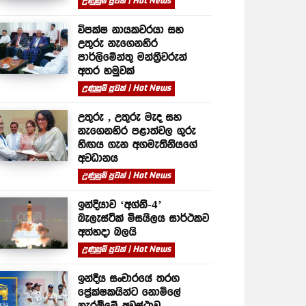
උණුසුම් පුවත් | Hot News
විපක්ෂ නායකවරයා සහ
උතුරු නැගෙනහිර
පාර්ලිමේන්තු මන්ත්‍රීවරුන්
අතර හමුවක්
උණුසුම් පුවත් | Hot News
උතුරු , උතුරු මැද සහ
නැගෙනහිර පළාත්වල ගුරු
හිඟය ගැන අගමැතිනියගේ
අවධානය
උණුසුම් පුවත් | Hot News
ඉන්දියාව ‘අග්නි-4’
බැලැස්ටික් මිසයිලය සාර්ථකව
අත්හදා බලයි
උණුසුම් පුවත් | Hot News
ඉන්දීය සංචාරයේ තරග
ප්‍රේක්ෂකයින්ට නොමිලේ
නැරඹීමේ අවස්ථාව