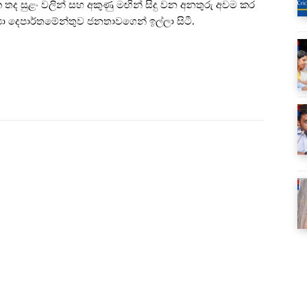
ක තද සුළං වලින් සහ අකුණු මඟින් සිදු වන අනතුරු අවම කර
යා දෙපාර්තමේන්තුව ජනතාවගෙන් ඉල්ලා සිටී.