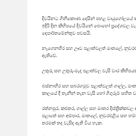
දිවයිනට ගිනිකොණ දෙසින් පහළ වායුගෝලයේ කැ
ඉදිරි දින කිහිපයේ දිවයිනේ බොහෝ ප්‍රදේශවල ව
දෙපාර්තමේන්තුව පවසයි.
නැගෙනහිර සහ ඌව පළාත්වලත් මාතලේ, නුවරඑළිය 
ඇතිවේ.
උතුරු සහ උතුරු-මැද පළාත්වල වැසි වාර කිහිපය
බස්නාහිර සහ සබරගමුව පළාත්වලත් ගාල්ල, මාතර ස
කාලයේ දී තැනින් තැන වැසි හෝ ගිගුරුම් සහිත ව
රත්නපුර, කළුතර, ගාල්ල සහ මාතර දිස්ත්‍රික්කව
පළාතේ සහ අම්පාර, මාතලේ, නුවරඑළිය සහ හම්බන
තරමක් තද වැසිද ඇති විය හැක.