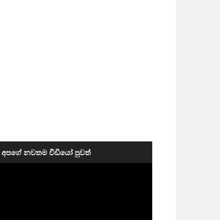
අපගේ නවතම වීඩියෝ පුවත්