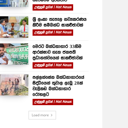
උණුසුම් පුවත් | Hot News
ශ්‍රී ලංකා තැපෑල නව්‍යකරණය
කිරීම සම්බන්ධ සාකච්ඡාවක්
උණුසුම් පුවත් | Hot News
මෙරට බන්ධනාගාර 33හිම
ආරක්ෂාව ගැන ජනපති
ප්‍රධානත්වයෙන් සාකච්ඡාවක්
උණුසුම් පුවත් | Hot News
පල්ලන්සේන බන්ධනාගාරයේ
සිද්ධියෙන් තුවාල ලැබූ 28ක්
වැලිකඩ බන්ධනාගාර
රෝහලට
උණුසුම් පුවත් | Hot News
Load more