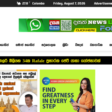
C
27.8
Colombo
Friday, August 7, 2026
Advertiseme
ගොසිප්
සමාජ ගොසිප්
දේශපාලන
ක්‍රීඩා
විදෙස්
ව්‍යාපාරික
ක
ඩොලර් බිලියන 34ක Rafale ප්‍රහාරක ජෙට් යානා යෝජනාවක්