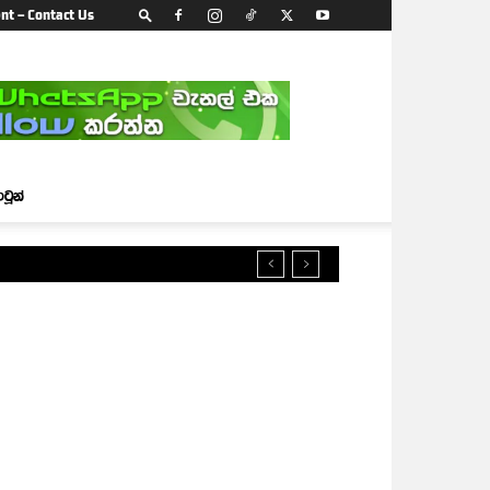
nt – Contact Us
ාටූන්