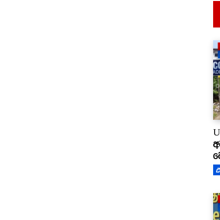
U
අ
ම
උ