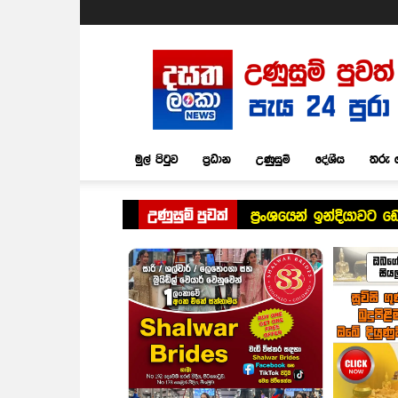
Dasatha
Lanka
News
මුල් පිටුව
ප්‍රධාන
උණුසුම්
දේශීය
තරු 
උණුසුම් පුවත්
ප්‍රංශයෙන් ඉන්දියාවට 