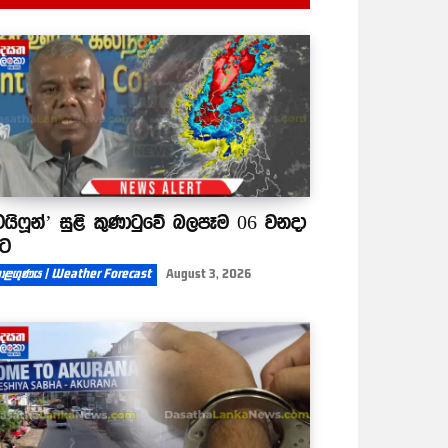
ටයිෆූන්’ සුළි කුණාටුවේ බලපෑම 06 වනදා
ිට
ාළගුණය | Weather Forecast
August 3, 2026