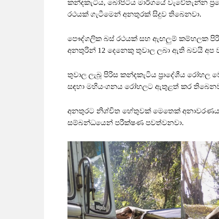
කන්දකැටිය, බෝපිටිය මාර්ගයේ වැවේතැන්න ප්‍ර
රථයක් ගැටීමෙන් අනතුරක් සිදුව තිබෙනවා.
පෞද්ගලික බස් රථයක් සහ ඇඟලුම් කම්හලක පිරිස
අනතුරින් 12 දෙනෙකු තුවාල ලබා ඇති බවයි අප
තුවාල ලැබූ පිරිස කන්දකැටිය ප්‍රාදේශීය රෝහල 
සඳහා මහියංගනය රෝහලට ඇතුළත් කර තිබෙනව
අනතුරට නිශ්චිත හේතුවක් මෙතෙක් අනාවරණය ව
සම්බන්ධයෙන් පරීක්ෂණ පවත්වනවා.