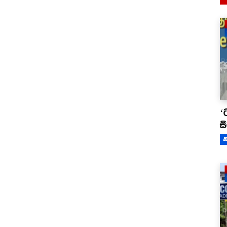
‘
ස
ක