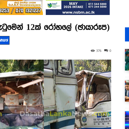
ගැටුමෙන් 12ක් රෝහලේ (ඡායාරූප)
 News
376
0