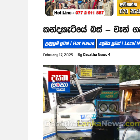
කන්දකැටියේ බස් – වෑන් 
උණුසුම් පුවත් | Hot News
දේශීය පුවත් | Local
By
Dasatha News 4
February 17, 2025