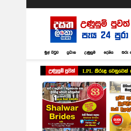
Dasatha
Lanka
News
මුල් පිටුව
ප්‍රධාන
උණුසුම්
දේශීය
තරු 
උණුසුම් පුවත්
LPL කිරුළ වෙනුවෙන් 