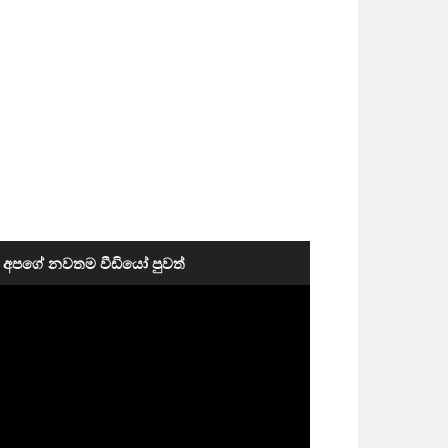
අපගේ නවතම වීඩියෝ පුවත්