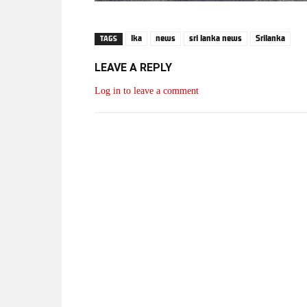
lka
news
sri lanka news
Srilanka
TAGS
LEAVE A REPLY
Log in to leave a comment