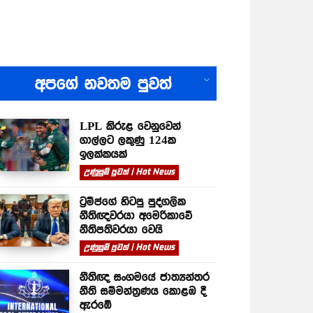
All
අපගේ නවතම පුවත්
LPL කිරුළ වෙනුවෙන්
ගාල්ලට ලකුණු 124ක
ඉලක්කයක්
උණුසුම් පුවත් | Hot News
ට්‍රම්ප්ගේ හිටපු පුද්ගලික
නීතිඥවරයා අමෙරිකාවේ
නීතිපතිවරයා වෙයි
උණුසුම් පුවත් | Hot News
නීතිඥ සංගමයේ ජාත්‍යන්තර
නීති සම්මන්ත්‍රණය කොළඹ දී
ඇරඹේ