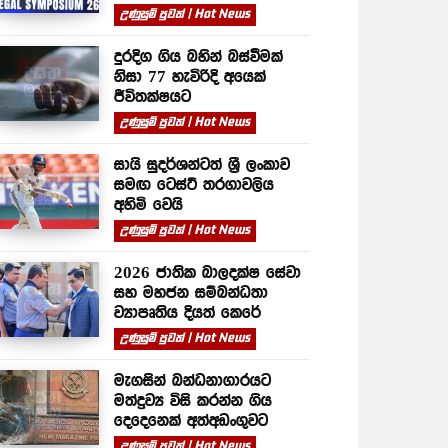
උණුසුම් පුවත් | Hot News
දුරදිග ගිය බහින් බස්වීමක්
නිසා 77 හැවිරිදි අයෙක්
ජීවිතක්ෂයට
උණුසුම් පුවත් | Hot News
සායි සුදර්ශන්ටත් ශ්‍රී ලංකාව
සමඟ ටෙස්ට් තරගාවලිය
අහිමි වෙයි
උණුසුම් පුවත් | Hot News
2026 ජාතික බාලදක්ෂ සේවා
සහ මහජන සම්බන්ධතා
ව්‍යාපෘතිය දියත් කෙරේ
උණුසුම් පුවත් | Hot News
මැගසින් බන්ධනාගාරයට
මත්ද්‍රව්‍ය විසි කරන්න ගිය
දෙදෙනෙක් අත්අඩංගුවට
උණුසුම් පුවත් | Hot News