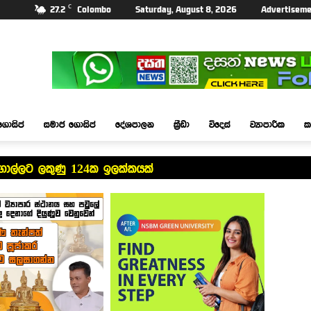
C
27.2
Colombo
Saturday, August 8, 2026
Advertiseme
ගොසිප්
සමාජ ගොසිප්
දේශපාලන
ක්‍රීඩා
විදෙස්
ව්‍යාපාරික
ක
ගාල්ලට ලකුණු 124ක ඉලක්කයක්