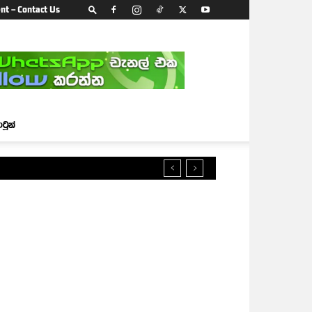
nt – Contact Us
ාටූන්