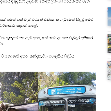
දේශයේ දී අද (17) උදෑසන පෞද්ගලික බස් රථයක් සහ වෑන්
ක් ගමන් ගත් වෑන් රථයක් එකිනෙක ගැටීමෙන් සිදු වූ මෙම
 වාර්තාකරු සඳහන් කළේ.
වෙත ඇතුළත් කර ඇති අතර, ඉන් හත්දෙනෙකු වැඩිදුර ප්‍රතිකාර
ා.
ී නොමැති අතර, කන්ඳකැටිය පොලිසිය සිද්ධිය