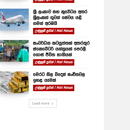
ශ්‍රී ලංකාව සහ කුවේටය අතර
ශ්‍රීලංකන් ගුවන් සේවය යළි
ගමන් අරඹයි
උණුසුම් පුවත් | Hot News
සංවර්ධන කටයුත්තක් අතරතුර
ස්කෙවේටර් යන්ත්‍රයක් පෙරලී
ගොස් ජීවිත හානියක්
උණුසුම් පුවත් | Hot News
මෙරට නිල විදෙස් සංචිතවල
ඉහළ යෑමක්
උණුසුම් පුවත් | Hot News
Load more