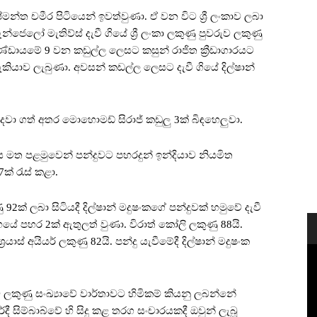
්මන්ත චමීර පිටියෙන් ඉවත්වුණා. ඒ වන විට ශ්‍රී ලංකාව ලබා
්ජෙලෝ මැතිව්ස් දැවී ගියේ ශ්‍රී ලංකා ලකුණු පුවරුව ලකුණු
කා කණ්ඩායමේ 9 වන කඩුල්ල ලෙසට කසුන් රාජිත ක්‍රීඩාගාරයට
යාව ලැබුණා. අවසන් කඩල්ල ලෙසට දැවී ගියේ දිල්ෂාන්
 දවා ගත් අතර මොහොමඩ් සිරාජ් කඩුලු 3ක් බිඳහෙලුවා.
ය මත පළමුවෙන් පන්දුවට පහරදුන් ඉන්දියාව නියමිත
ක් රැස් කළා.
 92ක් ලබා සිටියදී දිල්ෂාන් මදුෂංකගේ පන්දුවක් හමුවේ දැවී
ේ පහර 2ක් ඇතුලත් වුණා. විරාත් කෝලි ලකුණු 88යි.
ස් අයියර් ලකුණු 82යි. පන්දු යැවීමේදී දිල්ෂාන් මදුෂංක
ම ලකුණු සංඛ්‍යාවේ වාර්තාවට හිමිකම් කියනු ලබන්නේ
දී සිම්බාබ්වේ හි සිදු කළ තරග සංචාරයකදී ඔවුන් ලැබූ