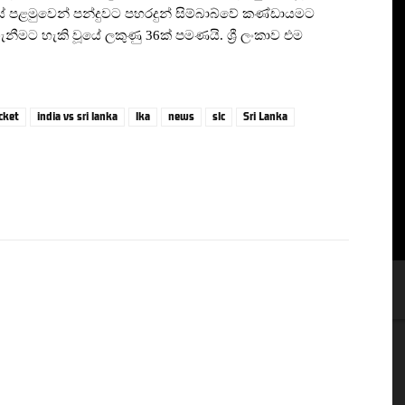
පළමුවෙන් පන්දුවට පහරදුන් සිම්බාබ්වේ කණ්ඩායමට
නීමට හැකි වූයේ ලකුණු 36ක් පමණයි. ශ්‍රී ලංකාව එම
icket
india vs sri lanka
lka
news
slc
Sri Lanka