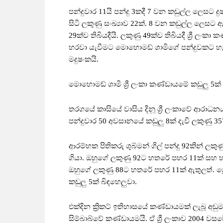
පන්දුවාර 11යි පන්දු 3කදී 7 වන කඩුල්ල ලෙසට දුෂ
සිටි ලකුණු සංඛ්‍යාව 22ක්. 8 වන කඩුල්ල ලෙසට ඇන
29ක්ව තිබියදීයි. ලකුණු 49ක්ව තිබියදී ශ්‍රී ලං
හරවා යැවීමට මොහොමඩ් ශාමිගේ පන්දුවකට හැකි
මදුෂංකයි.
මොහොමඩ් ශාමි ශ්‍රී ලංකා කණ්ඩායමේ කඩුලු 5ක්
තරගයේ කාසියේ වාසිය දිනූ ශ්‍රී ලංකාවේ ආරාධන
පන්දුවාර 50 අවසානයේ කඩුලු 8ක් දැවී ලකුණු 357
ආරම්භක පිතිකරු ශුබ්මන් ගිල් පන්දු 92කින් ලකුණු
ගියා. ඔහුගේ ලකුණු 92ට හතරේ පහර 11ක් සහ හය
ඔහුගේ ලකුණු 88ට හතරේ පහර 11ක් ඇතුලත්. ශ්‍රෙයා
කඩුලු 5ක් බිඳහෙලුවා.
එක්දින ක්‍රිකට් ඉතිහාසයේ කණ්ඩායමක් ලැබූ අඩු
සිම්බාබ්වේ කණ්ඩායමයි. ඒ ශ්‍රී ලංකාව 2004 වසරේ