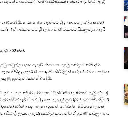
 පැවති තරගයෙන් අමිහිරි පරාජයක් අත්කර ගැනීමට අද ශ්‍රී
ාංගණයේදීයි. තරගය ජය ගැනීමට ශ්‍රී ලංකාවට ඉන්දියාවෙන්
 පන්දු 4ක් අවසානයේ ශ්‍රී ලංකා කණ්ඩායමට සියලුදෙනා දැවී
ුණු 302කින්.
පළමු කඩුල්ල ලෙස පැතුම් නිස්සංක පළමු පන්දුවෙන්ම දවා
ල්ල ලෙස කිසිදු ලකුණක් නොලබා සිටි දිමුත් කරුණාරත්න දෙවන
 ලකුණු පුවරුව 2ක්ව තිබියදීයි.
්‍රම දවා ගැනීමට මොහොමඩ් සිරාජ්ට හැකියාව ලැබුණා. ශ්‍රී
ිස් දැවී ගියේ ශ්‍රී ලංකා ලකුණු පුවරුව 3ක්ව තිබියදීයි. 9
දුවෙන් චරිත් අසලංක සහ දුෂාන් හේමන්ත පිටියෙන් ඉවත්
 විට ශ්‍රී ලංකා ලකුණු පුවරුව සටහන්ව තිබුණේ කඩුලු 6කට