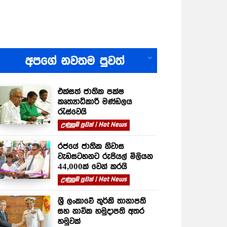
All
අපගේ නවතම පුවත්
එක්සත් ජාතික පක්ෂ
කෘත්‍යාධිකාරී මණ්ඩලය
රැස්වෙයි
උණුසුම් පුවත් | Hot News
රජයේ ජාතික නිවාස
වැඩසටහනට රුපියල් මිලියන
44,000ක් වෙන් කරයි
උණුසුම් පුවත් | Hot News
ශ්‍රී ලංකාවේ තුර්කි තානාපති
සහ නාවික හමුදාපති අතර
හමුවක්