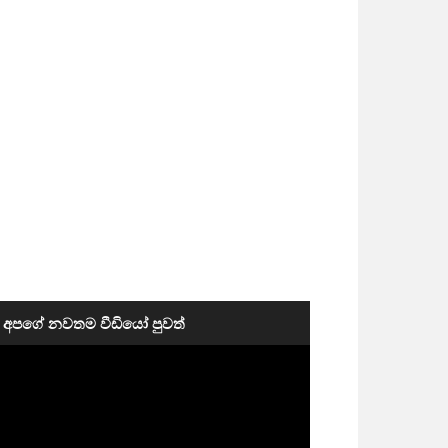
අපගේ නවතම වීඩියෝ පුවත්