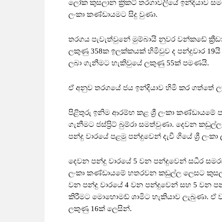
ලෝක කුසලාන ක්‍රිකට් තරගාවලියේ ඉන්දියාව සමග
ලංකා කණ්ඩායමට සිදු වුණා.
තරගය පැවැත්වුනේ මුම්බායි නුවර වන්කඩේ ක්‍රීඩ
ලකුණු 358ක ඉලක්කයක් හිමිවුව ද පන්දුවාර 19යි
ලබා ගැනීමට හැකිවුයේ ලකුණු 55ක් පමණයි.
ඒ අනුව තරගයේ ජය ඉන්දියාව හිමි කර ගත්තේ ලක
පිළිතුරු ඉනිම ආරම්භ කළ ශ්‍රී ලංකා කණ්ඩායමේ 
ගැනීමට ජස්ප්‍රිට් බුම්රා සමත්වුණා. දෙවන කඩු
පන්දු වාරයේ පළමු පන්දුවෙන් දැවී ගියේ ශ්‍රී ලංකා
දෙවන පන්දු වාරයේ 5 වන පන්දුවෙන් සධීර සමරවික
ලංකා කණ්ඩායමේ හතරවන කඩුල්ල ලෙසට කුසල් මෙන්ඩ
වන පන්දු වාරයේ 4 වන පන්දුවෙන් සහ 5 වන පන්
කිරීමට මොහොමඩ් ශාමිට හැකියාව ලැබුණා. ඒ වන
ලකුණු 16ක් ලෙසින්.