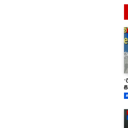
‘
ස
ක