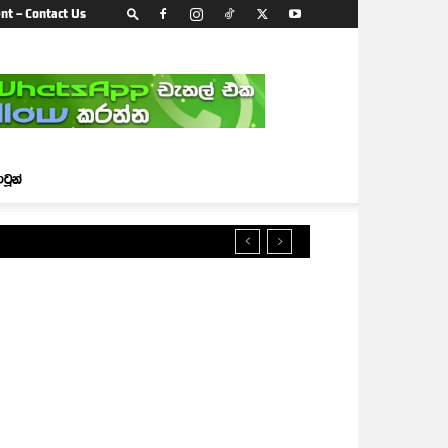
nt – Contact Us
ාටූන්