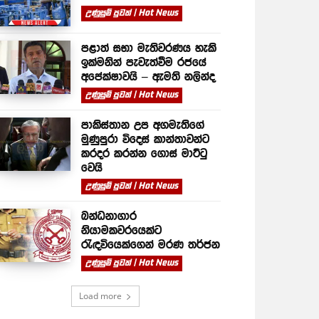
උණුසුම් පුවත් | Hot News
පළාත් සභා මැතිවරණය හැකි
ඉක්මනින් පැවැත්වීම රජයේ
අපේක්ෂාවයි – ඇමති නලින්ද
උණුසුම් පුවත් | Hot News
පාකිස්තාන උප අගමැතිගේ
මුණුපුරා විදෙස් කාන්තාවන්ට
කරදර කරන්න ගොස් මාට්ටු
වෙයි
උණුසුම් පුවත් | Hot News
බන්ධනාගාර
නියාමකවරයෙක්ට
රැඳවියෙක්ගෙන් මරණ තර්ජන
උණුසුම් පුවත් | Hot News
Load more