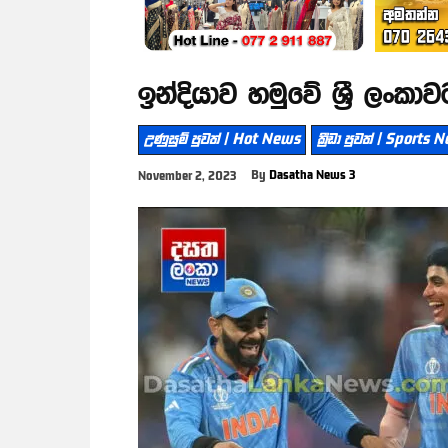
ඉන්දියාව හමුවේ ශ්‍රී ලංකා
උණුසුම් පුවත් | Hot News
ක්‍රීඩා පුවත් | Sports
By
Dasatha News 3
November 2, 2023