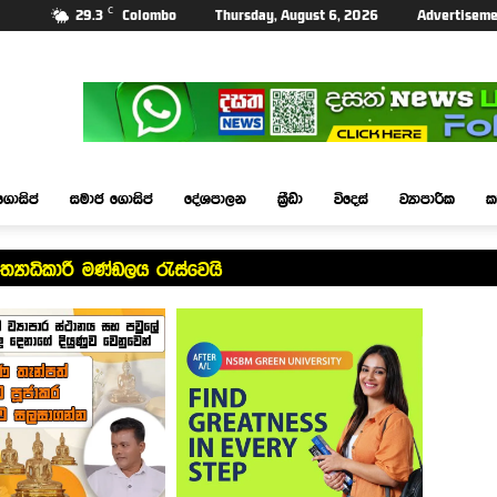
C
29.3
Colombo
Thursday, August 6, 2026
Advertiseme
ගොසිප්
සමාජ ගොසිප්
දේශපාලන
ක්‍රීඩා
විදෙස්
ව්‍යාපාරික
ක
්‍යාධිකාරී මණ්ඩලය රැස්වෙයි