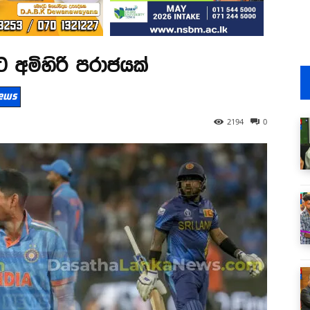
වට අමිහිරි පරාජයක්
 News
2194
0