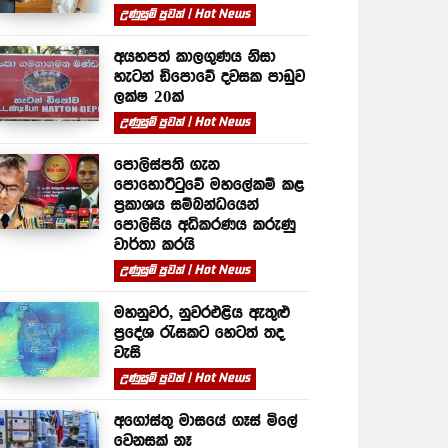
උණුසුම් පුවත් | Hot News
අයහපත් කාලගුණය නිසා
හැටන් ඩිපොවේ දවසක පාඩුව
ලක්ෂ 20ක්
උණුසුම් පුවත් | Hot News
පොලිස්පති ගැන
පොහොට්ටුවේ මහලේකම් කළ
ප්‍රකාශය සම්බන්ධයෙන්
පොලිසිය අධිකරණය කරුණු
වාර්තා කරයි
උණුසුම් පුවත් | Hot News
මහනුවර, නුවරඑළිය ඇතුළු
ප්‍රදේශ රැසකට හෙටත් තද
වැසි
උණුසුම් පුවත් | Hot News
අගෝස්තු මාසයේ ගෑස් මිලේ
වෙනසක් නෑ