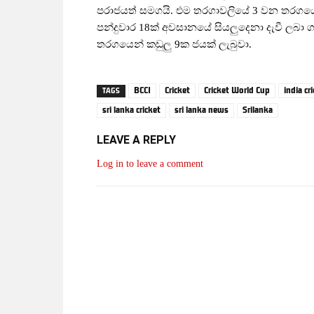
පරාජයත් සමගයි. එම තරගාවලියේ 3 වන තරගයේ 
පන්දුවාර 18ක් අවසානයේ සියලුදෙනා දැවී ලබා ගැ
තරගයෙන් කඩුලු 9ක ජයක් ලැබුවා.
BCCI
Cricket
Cricket World Cup
india cr
TAGS
sri lanka cricket
sri lanka news
Srilanka
LEAVE A REPLY
Log in to leave a comment