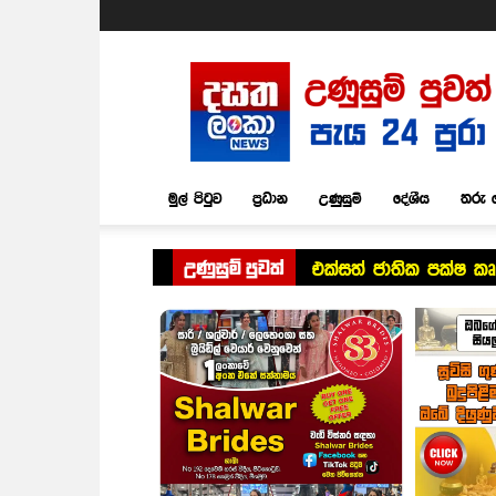
Dasatha
Lanka
News
මුල් පිටුව
ප්‍රධාන
උණුසුම්
දේශීය
තරු 
උණුසුම් පුවත්
එක්සත් ජාතික පක්ෂ කෘත