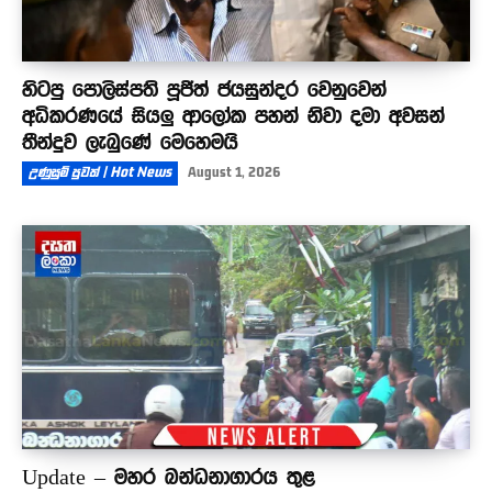
හිටපු පොලිස්පති පූජිත් ජයසුන්දර වෙනුවෙන්
අධිකරණයේ සියලු ආලෝක පහන් නිවා දමා අවසන්
තීන්දුව ලැබුණේ මෙහෙමයි
උණුසුම් පුවත් | Hot News
August 1, 2026
Update – මහර බන්ධනාගාරය තුළ