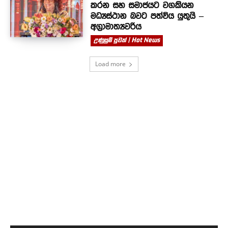
කරන සහ සමාජයට වගකියන
මධ්‍යස්ථාන බවට පත්විය යුතුයි –
අග්‍රාමාත්‍යවරිය
උණුසුම් පුවත් | Hot News
Load more