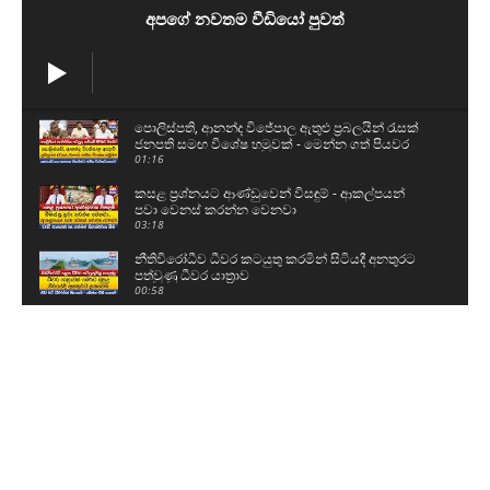
අපගේ නවතම වීඩියෝ පුවත්
පොලිස්පති, ආනන්ද විජේපාල ඇතුළු ප්‍රබලයින් රැසක්
ජනපති සමඟ විශේෂ හමුවක් - මෙන්න ගත් පියවර
01:16
කසළ ප්‍රශ්නයට ආණ්ඩුවෙන් විසඳුම් - ආකල්පයන්
පවා වෙනස් කරන්න වෙනවා
03:18
නීතිවිරෝධීව ධීවර කටයුතු කරමින් සිටියදී අනතුරට
පත්වුණු ධීවර යාත්‍රාව
00:58
උසස් පෙළ සහ ශිෂ්‍යත්ව විභාගයට බස් යොදවා ඇති
අයුරු මෙන්න - වෙනදා වෙලාවටම තමයි යන්නේ
05:08
ගල් අඟුරු කොමිසමට සාක්ෂි දෙන්න ආ DV චානක
හා කුමාර ජයකොඩි
02:24
අකිල ගැන UNPයෙන් කට අරියි - හොරු අල්ලන
වැඩේ කළේ රනිල්..විහිළු සපයන්න එපා
02:48