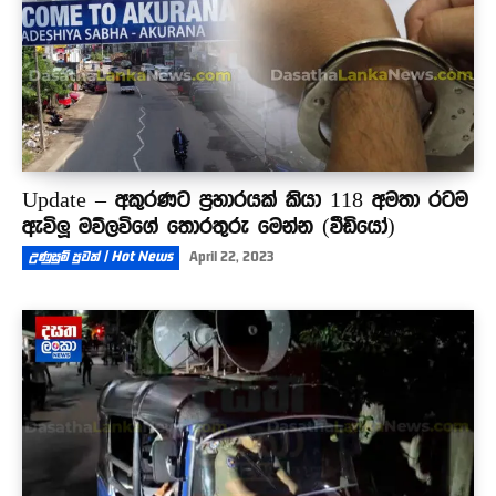
Update – අකුරණට ප්‍රහාරයක් කියා 118 අමතා රටම
ඇවිලූ මව්ලවිගේ තොරතුරු මෙන්න (වීඩියෝ)
උණුසුම් පුවත් | Hot News
April 22, 2023