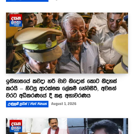
ඉතිහාසයේ කවදා හරි මාව නිදොස් කොට නිදහස්
කරයි – හිටපු ආරක්ෂක ලේකම් හේමසිරි, අවසන්
වරට අධිකරණයේ දී කළ අනාවරණය
උණුසුම් පුවත් | Hot News
August 1, 2026