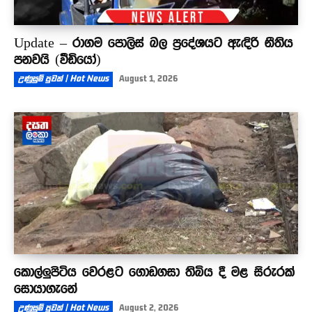
Update – රාගම පොලිස් බල ප්‍රදේශයට ඇඳිරි නීතිය
පනවයි (වීඩියෝ)
උණුසුම් පුවත් | Hot News
August 1, 2026
කොල්ලුපිටිය වෙරළට ගොඩගසා තිබිය දී මළ සිරුරක්
සොයාගැනේ
උණුසුම් පුවත් | Hot News
August 2, 2026