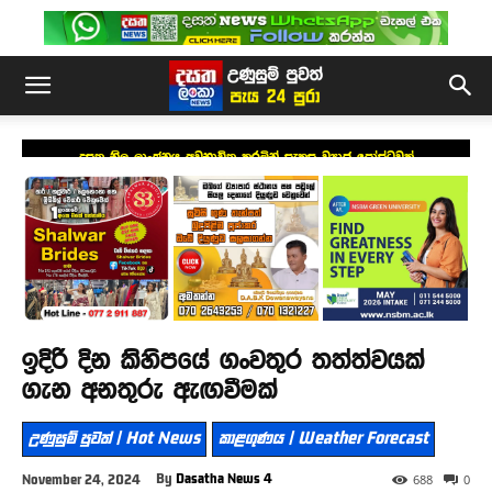
දසත නිල ලාංඡනය අවභාවිත කරමින් සැකසූ ව්‍යාජ පෝස්ටුවක්
ඉදිරි දින කිහිපයේ ගංවතුර තත්ත්වයක්
ගැන අනතුරු ඇඟවීමක්
උණුසුම් පුවත් | Hot News
කාළගුණය | Weather Forecast
By
Dasatha News 4
November 24, 2024
688
0