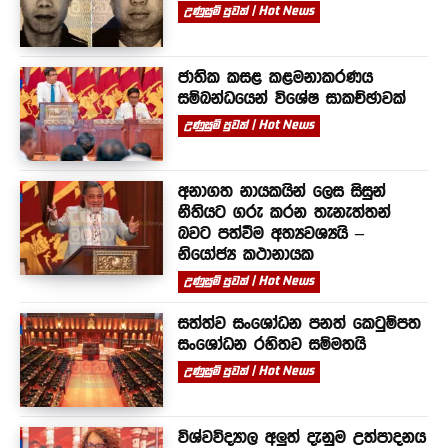
උණුසුම් පුවත් | Hot News
ජාතික කසළ කළමනාකරණය
සම්බන්ධයෙන් විශේෂ සාකච්ඡාවක්
උණුසුම් පුවත් | Hot News
අනාගත නායකයින් ලෙස සිසුන්
නීතියට ගරු කරන තැනැත්තන්
බවට පත්වීම අත්‍යවශ්‍යයි –
නියෝජ්‍ය කථානායක
උණුසුම් පුවත් | Hot News
සත්ත්ව සංශෝධන පනත් කෙටුම්පත
සංශෝධන රහිතව සම්මතයි
උණුසුම් පුවත් | Hot News
විශ්වවිද්‍යාල අලුත් දැනුම උත්පාදනය