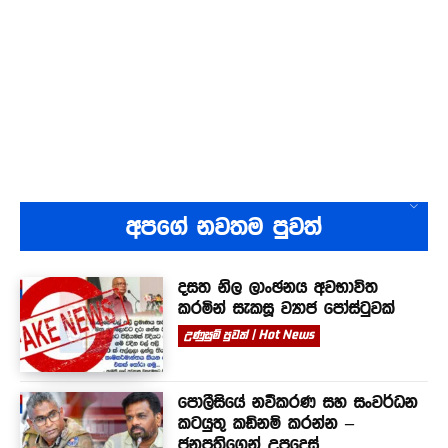
අපගේ නවතම පුවත්
දසත නිල ලාංඡනය අවභාවිත
කරමින් සැකසූ ව්‍යාජ පෝස්ටුවක්
උණුසුම් පුවත් | Hot News
පොලීසියේ නවීකරණ සහ සංවර්ධන
කටයුතු කඩිනම් කරන්න –
ජනපතිගෙන් උපදෙස්