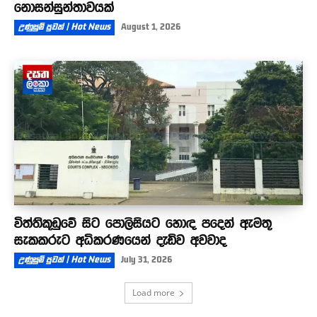
නොසන්සුන්තාවයක්
උණුසුම් පුවත් | Hot News
August 1, 2026
විත්තිකූඩුවේ සිට පොලිසියට හොඳ පදෙන් ඇමතූ
සැකකරුට අධිකරණයෙන් දැඩිව අවවාද
උණුසුම් පුවත් | Hot News
July 31, 2026
Load more