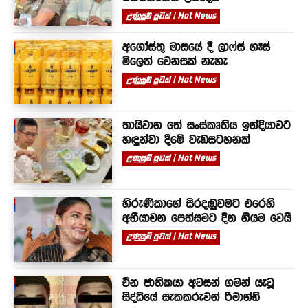
උණුසුම් පුවත් | Hot News
අගෝස්තු මාසයේ දී ලාෆ්ස් ගෑස්
මිලෙත් වෙනසක් නැහැ
උණුසුම් පුවත් | Hot News
තායිවාන තේ සංස්කෘතිය ඉන්දියාවට
හඳුන්වා දීමේ වැඩසටහනක්
උණුසුම් පුවත් | Hot News
හිරුණිකාගේ සිරදඬුවමට එරෙහි
අභියාචන පෙත්සමට දින නියම වෙයි
උණුසුම් පුවත් | Hot News
චීන ජාතිකයා අවසන් ගමන් යැවූ
සිද්ධියේ සැකකරුවන් රිමාන්ඩ්