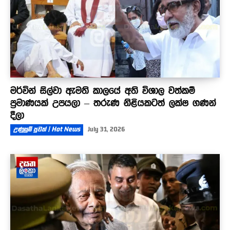
මර්වින් සිල්වා ඇමති කාලයේ අති විශාල වත්කම්
ප්‍රමාණයක් උපයලා – තරුණ නිළියකටත් ලක්ෂ ගණන්
දීලා
උණුසුම් පුවත් | Hot News
July 31, 2026