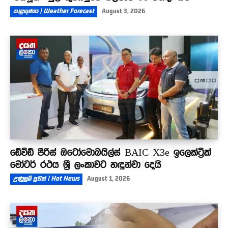
කාළගුණය | Weather Forecast
August 3, 2026
ඩේවිඩ් පීරිස් ඔටෝමොබයිල්ස් BAIC X3e ඉලෙක්ට්‍රික්
මෝටර් රථය ශ්‍රී ලංකාවට හඳුන්වා දෙයි
උණුසුම් පුවත් | Hot News
August 1, 2026