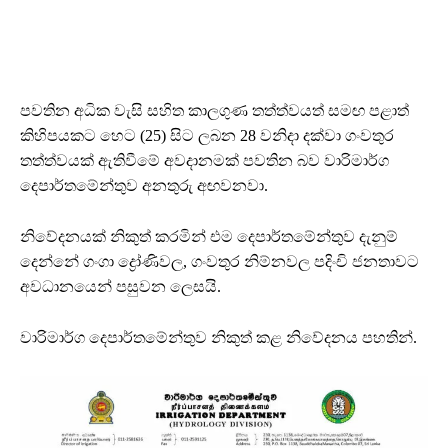
පවතින අධික වැසි සහිත කාලගුණ තත්ත්වයත් සමඟ පළාත්
කිහිපයකට හෙට (25) සිට ලබන 28 වනිදා දක්වා ගංවතුර
තත්ත්වයක් ඇතිවීමේ අවදානමක් පවතින බව වාරිමාර්ග
දෙපාර්තමේන්තුව අනතුරු අඟවනවා.
නිවේදනයක් නිකුත් කරමින් එම දෙපාර්තමේන්තුව දැනුම්
දෙන්නේ ගංගා ද්‍රෝණිවල, ගංවතුර නිම්නවල පදිංචි ජනතාවට
අවධානයෙන් පසුවන ලෙසයි.
වාරිමාර්ග දෙපාර්තමේන්තුව නිකුත් කළ නිවේදනය පහතින්.