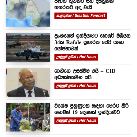
පළාත් තුනකට සහ දිස්ත්‍රික්ක
හතරකට අද වැසි
කාළගුණය | Weather Forecast
ප්‍රංශයෙන් ඉන්දියාවට ඩොලර් බිලියන
34ක Rafale ප්‍රහාරක ජෙට් යානා
යෝජනාවක්
උණුසුම් පුවත් | Hot News
ශානිගේ උසස්වීම එයි – CID
අධ්‍යක්ෂකමින් යයි
උණුසුම් පුවත් | Hot News
විශේෂ පුහුණුවක් සඳහා මෙරට කිරි
ගොවීන් 19 දෙනෙක් ඉන්දියාවට
උණුසුම් පුවත් | Hot News