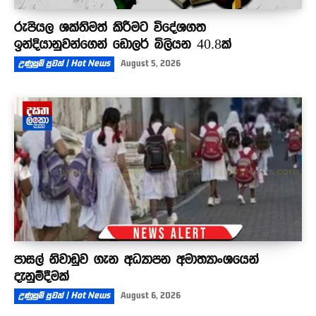
රුපියල ශක්තිමත් කිරීමට විදේශගත
ඉන්දියානුවන්ගෙන් ඩොලර් බිලියන 40.8ක්
උණුසුම් පුවත් | Hot News
August 5, 2026
පාසල් නිවාඩුව ගැන අධ්‍යාපන අමාත්‍යාංශයෙන්
දැනුම්දීමක්
උණුසුම් පුවත් | Hot News
August 6, 2026