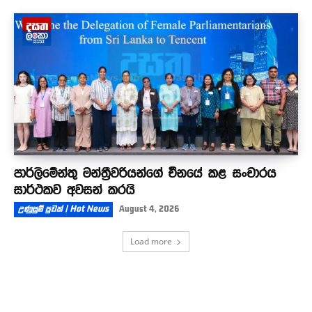
පාර්ලිමේන්තු මන්ත්‍රීවරියන්ගේ චීනයේ කළ සංචාරය
සාර්ථකව අවසන් කරයි
උණුසුම් පුවත් | Hot News
August 4, 2026
Load more