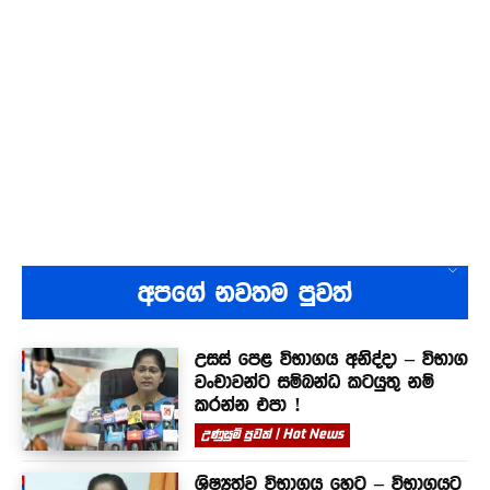
අපගේ නවතම පුවත්
උසස් පෙළ විභාගය අනිද්දා – විභාග
වංචාවන්ට සම්බන්ධ කටයුතු නම්
කරන්න එපා !
උණුසුම් පුවත් | Hot News
ශිෂ්‍යත්ව විභාගය හෙට – විභාගයට