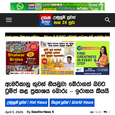
උසස් පෙළ විභාගය අනිද්දා – විභාග වංචාවන්ට සම්බන්ධ කටයුතු නම් කරන්න එපා
!
ඇමරිකානු ගුවන් නියමුවා බේරාගත් බවට
ට්‍රම්ප් කළ ප්‍රකාශය බොරු – ඉරානය කියයි
උණුසුම් පුවත් | Hot News
විදෙස් පුවත් | World News
By
Dasatha News 4
April 5, 2026
1610
1