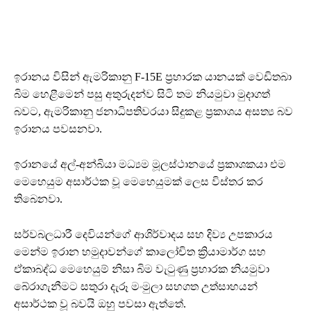
ඉරානය විසින් ඇමරිකානු F-15E ප්‍රහාරක යානයක් වෙඩිතබා
බිම හෙළීමෙන් පසු අතුරුදන්ව සිටි තම නියමුවා මුදාගත්
බවට, ඇමරිකානු ජනාධිපතිවරයා සිදුකළ ප්‍රකාශය අසත්‍ය බව
ඉරානය පවසනවා.
ඉරානයේ අල්-අන්බියා මධ්‍යම මූලස්ථානයේ ප්‍රකාශකයා එම
මෙහෙයුම අසාර්ථක වූ මෙහෙයුමක් ලෙස විස්තර කර
තිබෙනවා.
සර්වබලධාරී දෙවියන්ගේ ආශිර්වාදය සහ දිව්‍ය උපකාරය
මෙන්ම ඉරාන හමුදාවන්ගේ කාලෝචිත ක්‍රියාමාර්ග සහ
ඒකාබද්ධ මෙහෙයුම් නිසා බිම වැටුණු ප්‍රහාරක නියමුවා
බේරාගැනීමට සතුරා දැරූ මංමුලා සහගත උත්සාහයන්
අසාර්ථක වූ බවයි ඔහු පවසා ඇත්තේ.