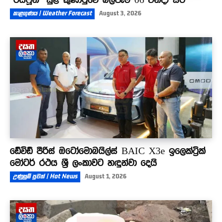
කාළගුණය | Weather Forecast
August 3, 2026
ඩේවිඩ් පීරිස් ඔටෝමොබයිල්ස් BAIC X3e ඉලෙක්ට්‍රික්
මෝටර් රථය ශ්‍රී ලංකාවට හඳුන්වා දෙයි
උණුසුම් පුවත් | Hot News
August 1, 2026