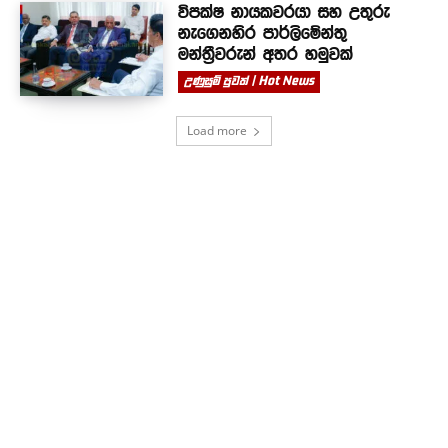
විපක්ෂ නායකවරයා සහ උතුරු
නැගෙනහිර පාර්ලිමේන්තු
මන්ත්‍රීවරුන් අතර හමුවක්
උණුසුම් පුවත් | Hot News
Load more