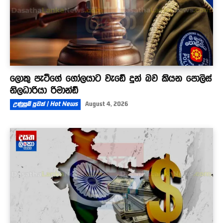
ලොකු පැටීගේ ගෝලයාට වැඩේ දුන් බව කියන පොලිස්
නිලධාරියා රිමාන්ඩ්
උණුසුම් පුවත් | Hot News
August 4, 2026