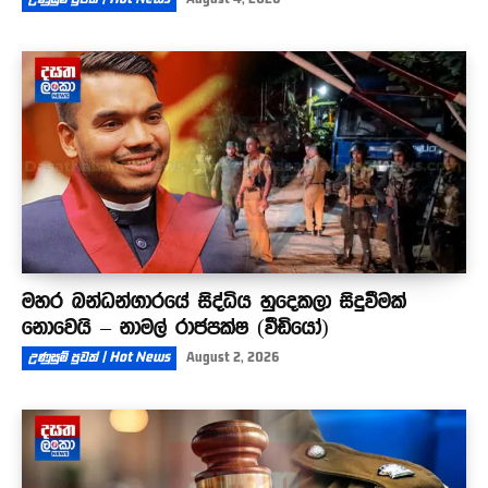
මහර බන්ධන්ගාරයේ සිද්ධිය හුදෙකලා සිදුවීමක්
නොවෙයි – නාමල් රාජපක්ෂ (වීඩියෝ)
උණුසුම් පුවත් | Hot News
August 2, 2026