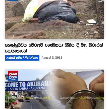
කොල්ලුපිටිය වෙරළට ගොඩගසා තිබිය දී මළ සිරුරක්
සොයාගැනේ
උණුසුම් පුවත් | Hot News
August 2, 2026