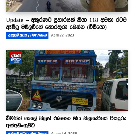
Update – අකුරණට ප්‍රහාරයක් කියා 118 අමතා රටම
ඇවිලූ මව්ලවිගේ තොරතුරු මෙන්න (වීඩියෝ)
උණුසුම් පුවත් | Hot News
April 22, 2023
බීමතින් පාසල් සිසුන් රැගෙන ගිය සිසුසැරියේ රියදුරු
අත්අඩංගුවට
උණුසුම් පුවත් | Hot News
August 4, 2026