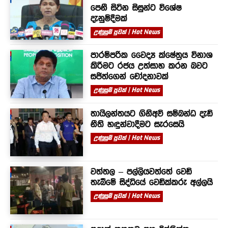
පෙනී සිටින සිසුන්ට විශේෂ
දැනුම්දීමක්
උණුසුම් පුවත් | Hot News
පාරම්පරික වෛද්‍ය ක්ෂේත්‍රය විනාශ
කිරීමට රජය උත්සාහ කරන බවට
සජිත්ගෙන් චෝදනාවක්
උණුසුම් පුවත් | Hot News
තායිලන්තයට ගිනිඅවි සම්බන්ධ දැඩි
නීති හඳුන්වාදීමට සැරසෙයි
උණුසුම් පුවත් | Hot News
වත්තල – පල්ලියවත්තේ වෙඩි
තැබීමේ සිද්ධියේ වෙඩික්කරු අල්ලයි
උණුසුම් පුවත් | Hot News