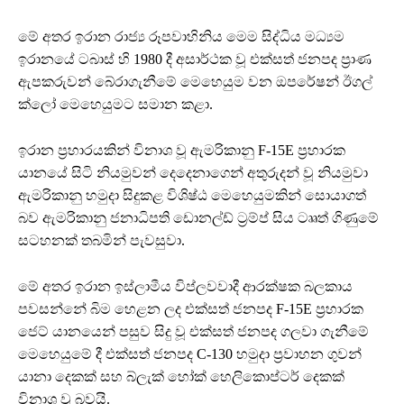
මේ අතර ඉරාන රාජ්‍ය රූපවාහිනිය මෙම සිද්ධිය මධ්‍යම
ඉරානයේ ටබාස් හි 1980 දී අසාර්ථක වූ එක්සත් ජනපද ප්‍රාණ
ඇපකරුවන් බේරාගැනීමේ මෙහෙයුම වන ඔපරේෂන් ඊගල්
ක්ලෝ මෙහෙයුමට සමාන කළා.
ඉරාන ප්‍රහාරයකින් විනාශ වූ ඇමරිකානු F-15E ප්‍රහාරක
යානයේ සිටි නියමුවන් දෙදෙනාගෙන් අතුරුදන් වූ නියමුවා
ඇමරිකානු හමුදා සිදුකළ විශිෂ්ඨ මෙහෙයුමකින් සොයාගත්
බව ඇමරිකානු ජනාධිපති ඩොනල්ඩ් ට්‍රම්ප් සිය ටෘෘත් ගිණුමේ
සටහනක් තබමින් පැවසුවා.
මේ අතර ඉරාන ඉස්ලාමීය විප්ලවවාදී ආරක්ෂක බලකාය
පවසන්නේ බිම හෙළන ලද එක්සත් ජනපද F-15E ප්‍රහාරක
ජෙට් යානයෙන් පසුව සිදු වූ එක්සත් ජනපද ගලවා ගැනීමේ
මෙහෙයුමේ දී එක්සත් ජනපද C-130 හමුදා ප්‍රවාහන ගුවන්
යානා දෙකක් සහ බ්ලැක් හෝක් හෙලිකොප්ටර් දෙකක්
විනාශ වූ බවයි.