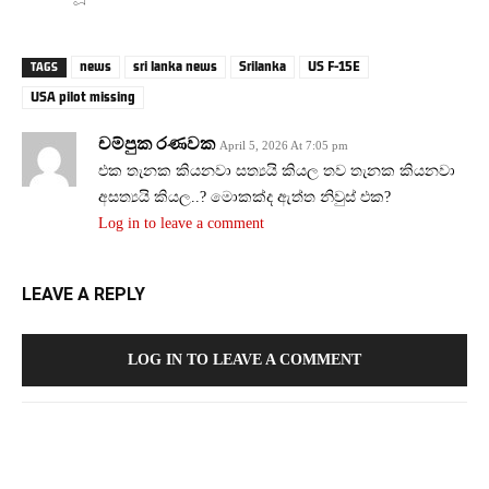
news
sri lanka news
Srilanka
US F-15E
TAGS
USA pilot missing
චම්පුක රණවක
April 5, 2026 At 7:05 pm
එක තැනක කියනවා සත්‍යයි කියල තව තැනක කියනවා
අසත්‍යයි කියල..? මොකක්ද ඇත්ත නිවුස් එක?
Log in to leave a comment
LEAVE A REPLY
LOG IN TO LEAVE A COMMENT