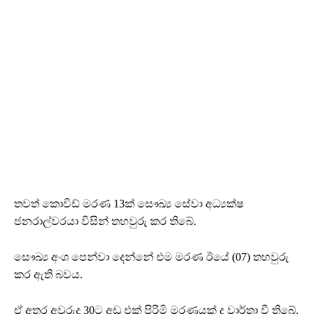
තවත් කොවිඩ් මරණ 13ක් සෞඛ්‍ය සේවා අධ්‍යක්ෂ
ජනරාල්වරයා විසින් තහවුරු කර තිබේ.
සෞඛ්‍ය අංශ පෙන්වා දෙන්නේ එම මරණ ඊයේ (07) තහවුරු
කර ඇති බවය.
ඒ අතර අවුරුදු 30ට අඩු එක් පිරිමි මරණයක් ද වාර්තා වී තිබේ.