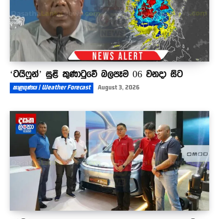
‘ටයිෆූන්’ සුළි කුණාටුවේ බලපෑම 06 වනදා සිට
කාළගුණය | Weather Forecast
August 3, 2026