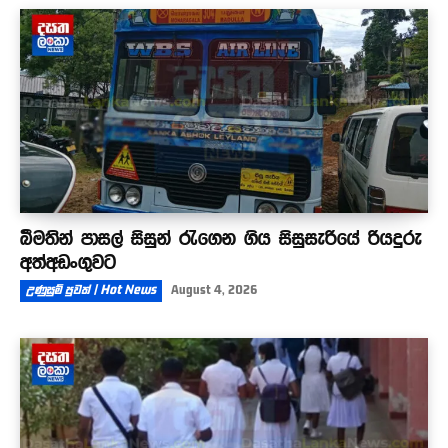
බීමතින් පාසල් සිසුන් රැගෙන ගිය සිසුසැරියේ රියදුරු
අත්අඩංගුවට
උණුසුම් පුවත් | Hot News
August 4, 2026