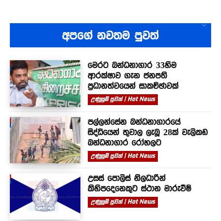
අපගේ නවතම පුවත්
මෙරට බන්ධනාගාර 33හිම
ආරක්ෂාව ගැන ජනපති
ප්‍රධානත්වයෙන් සාකච්ඡාවක්
උණුසුම් පුවත් | Hot News
පල්ලන්සේන බන්ධනාගාරයේ
සිද්ධියෙන් තුවාල ලැබූ 28ක් වැලිකඩ
බන්ධනාගාර රෝහලට
උණුසුම් පුවත් | Hot News
උසස් පොලිස් නිලධාරීන්
කිහිපදෙනෙකුට ස්ථාන මාරුවීම්
උණුසුම් පුවත් | Hot News