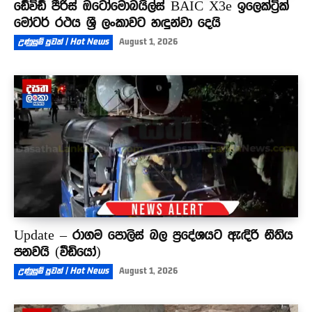
ඩේවිඩ් පීරිස් ඔටෝමොබයිල්ස් BAIC X3e ඉලෙක්ට්‍රික්
මෝටර් රථය ශ්‍රී ලංකාවට හඳුන්වා දෙයි
උණුසුම් පුවත් | Hot News
August 1, 2026
Update – රාගම පොලිස් බල ප්‍රදේශයට ඇඳිරි නීතිය
පනවයි (වීඩියෝ)
උණුසුම් පුවත් | Hot News
August 1, 2026