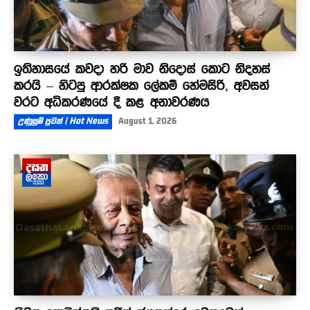
ඉතිහාසයේ කවදා හරි මාව නිදොස් කොට නිදහස්
කරයි – හිටපු ආරක්ෂක ලේකම් හේමසිරි, අවසන්
වරට අධිකරණයේ දී කළ අනාවරණය
උණුසුම් පුවත් | Hot News
August 1, 2026