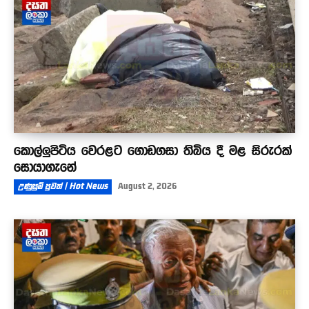
කොල්ලුපිටිය වෙරළට ගොඩගසා තිබිය දී මළ සිරුරක්
සොයාගැනේ
උණුසුම් පුවත් | Hot News
August 2, 2026