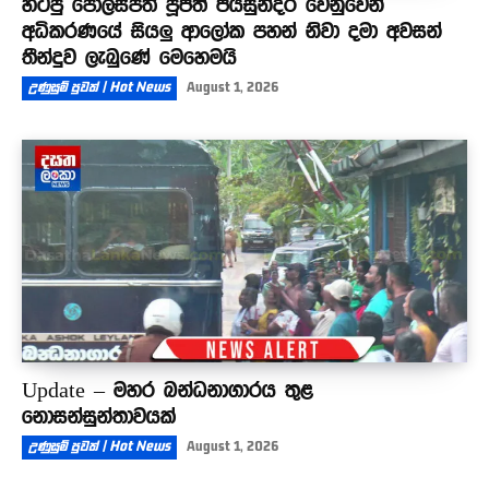
හිටපු පොලිස්පති පූජිත් ජයසුන්දර වෙනුවෙන්
අධිකරණයේ සියලු ආලෝක පහන් නිවා දමා අවසන්
තීන්දුව ලැබුණේ මෙහෙමයි
උණුසුම් පුවත් | Hot News
August 1, 2026
Update – මහර බන්ධනාගාරය තුළ
නොසන්සුන්තාවයක්
උණුසුම් පුවත් | Hot News
August 1, 2026