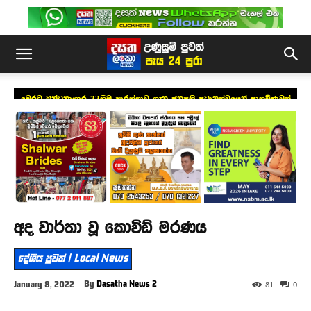
මෙරට බන්ධනාගාර 33හිම ආරක්ෂාව ගැන ජනපති ප්‍රධානත්වයෙන් සාකච්ඡාවක්
අද වාර්තා වූ කොවිඩ් මරණය
දේශීය පුවත් | Local News
By
Dasatha News 2
January 8, 2022
81
0