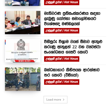
උණුසුම් පුවත් | Hot News
මැතිවරණ ප්‍රතිසංස්කරණය සඳහා
ලැබුණු යෝජනා සමාලෝචනයට
විශේෂඥ මණ්ඩලයක්
උණුසුම් පුවත් | Hot News
විනිසුරු විශ්‍රාම වයස් සීමාව ඇතුළු
කරුණු ඇතුළත් 22 වන ව්‍යවස්ථා
සංශෝධනය ගැසට් කෙරේ
උණුසුම් පුවත් | Hot News
බන්ධනාගාර කිහිපයක ආරක්ෂාව
තර කෙරේ (වීඩියෝ)
උණුසුම් පුවත් | Hot News
Load more