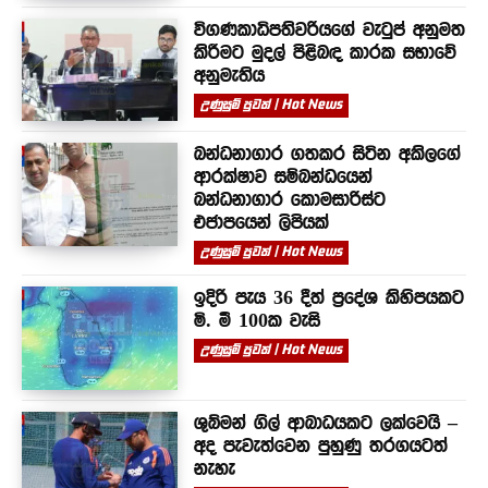
විගණකාධිපතිවරියගේ වැටුප් අනුමත
කිරීමට මුදල් පිළිබඳ කාරක සභාවේ
අනුමැතිය
උණුසුම් පුවත් | Hot News
බන්ධනාගාර ගතකර සිටින අකිලගේ
ආරක්ෂාව සම්බන්ධයෙන්
බන්ධනාගාර කොමසාරිස්ට
එජාපයෙන් ලිපියක්
උණුසුම් පුවත් | Hot News
ඉදිරි පැය 36 දීත් ප්‍රදේශ කිහිපයකට
මි. මී 100ක වැසි
උණුසුම් පුවත් | Hot News
ශුබ්මන් ගිල් ආබාධයකට ලක්වෙයි –
අද පැවැත්වෙන පුහුණු තරගයටත්
නැහැ