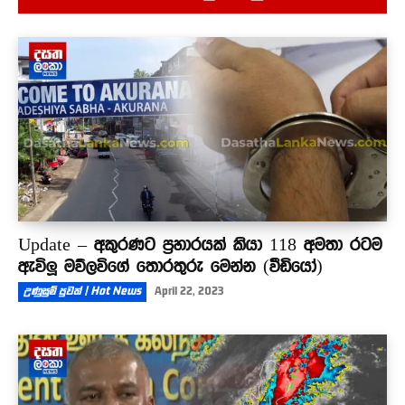
01:01
මීගමුව ගැටුමට සම්බන්ධන සෙට් එක නැවත
බන්ධනාගාරයට - මුණුත් වහගෙන ගිය හැටි
02:33
Update – අකුරණට ප්‍රහාරයක් කියා 118 අමතා රටම
ඇවිලූ මව්ලවිගේ තොරතුරු මෙන්න (වීඩියෝ)
උණුසුම් පුවත් | Hot News
April 22, 2023