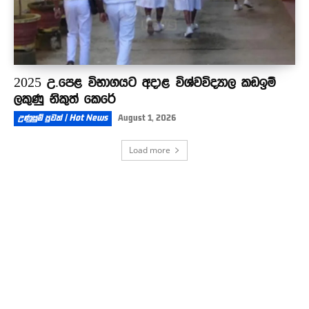
2025 උ.පෙළ විභාගයට අදාළ විශ්වවිද්‍යාල කඩඉම්
ලකුණු නිකුත් කෙරේ
උණුසුම් පුවත් | Hot News
August 1, 2026
Load more