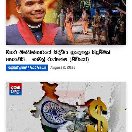
මහර බන්ධන්ගාරයේ සිද්ධිය හුදෙකලා සිදුවීමක්
නොවෙයි – නාමල් රාජපක්ෂ (වීඩියෝ)
උණුසුම් පුවත් | Hot News
August 2, 2026