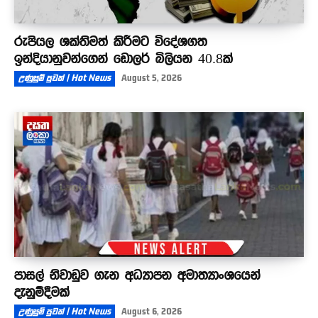
රුපියල ශක්තිමත් කිරීමට විදේශගත
ඉන්දියානුවන්ගෙන් ඩොලර් බිලියන 40.8ක්
උණුසුම් පුවත් | Hot News
August 5, 2026
පාසල් නිවාඩුව ගැන අධ්‍යාපන අමාත්‍යාංශයෙන්
දැනුම්දීමක්
උණුසුම් පුවත් | Hot News
August 6, 2026