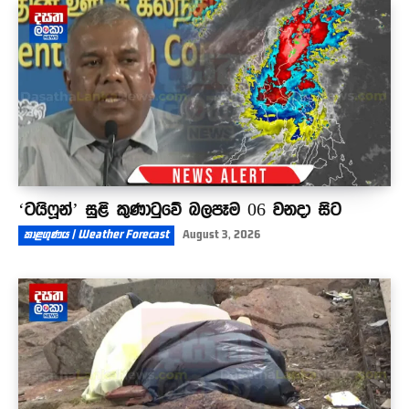
දැයෙන් සමුඅරන් අදට වසර 34ක්
03:57
‘ටයිෆූන්’ සුළි කුණාටුවේ බලපෑම 06 වනදා සිට
කාළගුණය | Weather Forecast
August 3, 2026