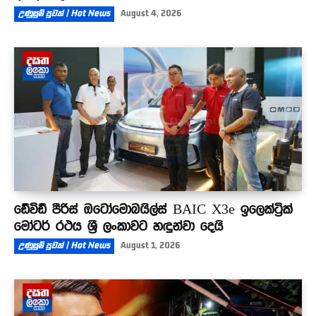
උණුසුම් පුවත් | Hot News
August 4, 2026
ඩේවිඩ් පීරිස් ඔටෝමොබයිල්ස් BAIC X3e ඉලෙක්ට්‍රික්
මෝටර් රථය ශ්‍රී ලංකාවට හඳුන්වා දෙයි
උණුසුම් පුවත් | Hot News
August 1, 2026