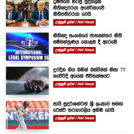
ට්‍රම්ප්ගේ හිටපු පුද්ගලික
නීතිඥවරයා අමෙරිකාවේ
නීතිපතිවරයා වෙයි
උණුසුම් පුවත් | Hot News
නීතිඥ සංගමයේ ජාත්‍යන්තර නීති
සම්මන්ත්‍රණය කොළඹ දී ඇරඹේ
උණුසුම් පුවත් | Hot News
දුරදිග ගිය බහින් බස්වීමක් නිසා 77
හැවිරිදි අයෙක් ජීවිතක්ෂයට
උණුසුම් පුවත් | Hot News
සායි සුදර්ශන්ටත් ශ්‍රී ලංකාව සමඟ
ටෙස්ට් තරගාවලිය අහිමි වෙයි
උණුසුම් පුවත් | Hot News