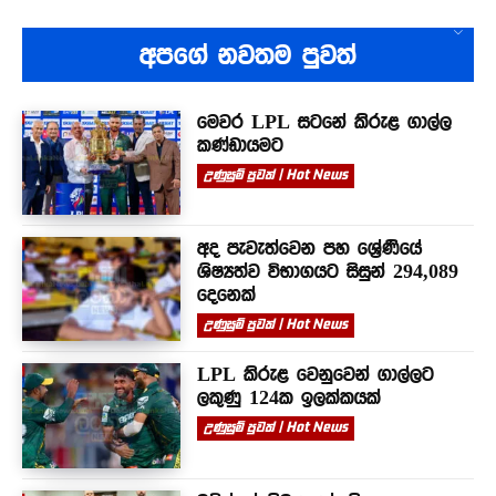
අපගේ නවතම පුවත්
මෙවර LPL සටනේ කිරුළ ගාල්ල
කණ්ඩායමට
උණුසුම් පුවත් | Hot News
අද පැවැත්වෙන පහ ශ්‍රේණියේ
ශිෂ්‍යත්ව විභාගයට සිසුන් 294,089
දෙනෙක්
උණුසුම් පුවත් | Hot News
LPL කිරුළ වෙනුවෙන් ගාල්ලට
ලකුණු 124ක ඉලක්කයක්
උණුසුම් පුවත් | Hot News