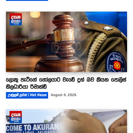
ලොකු පැටීගේ ගෝලයාට වැඩේ දුන් බව කියන පොලිස්
නිලධාරියා රිමාන්ඩ්
උණුසුම් පුවත් | Hot News
August 4, 2026