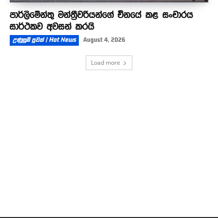
පාර්ලිමේන්තු මන්ත්‍රීවරියන්ගේ චීනයේ කළ සංචාරය
සාර්ථකව අවසන් කරයි
උණුසුම් පුවත් | Hot News
August 4, 2026
Load more