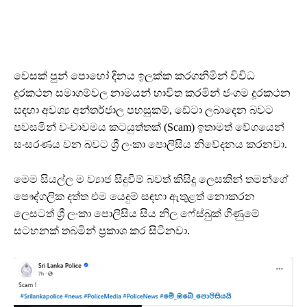
වෙසක් පුන් පොහෝ දිනය ඉලක්ක කරගනිමින් විවිධ
දූරකථන සමාගම්වල නාමයන් භාවිත කරමින් ජංගම දූරකථන
සඳහා අවශ්‍ය අන්තර්ජාල පහසුකම්, ඩේටා ලබාදෙන බවට
පවසමින් වංචාවමය කටයුත්තක් (Scam) ඉතාමත් වේගයෙන්
සංසරණය වන බවට ශ්‍රී ලංකා පොලිසිය නිවේදනය කරනවා.
මෙම සියල්ල ම ව්‍යාජ සිදුවීම් බවත් කිසිදු ලෙසකින් තමන්ගේ
පෞද්ගලික දත්ත එම යෙදුම් සඳහා ඇතුළත් නොකරන
ලෙසටත් ශ්‍රී ලංකා පොලිසිය සිය නිල ෆේස්බුක් ගිණුමේ
සටහනක් තබමින් ප්‍රකාශ කර සිටිනවා.