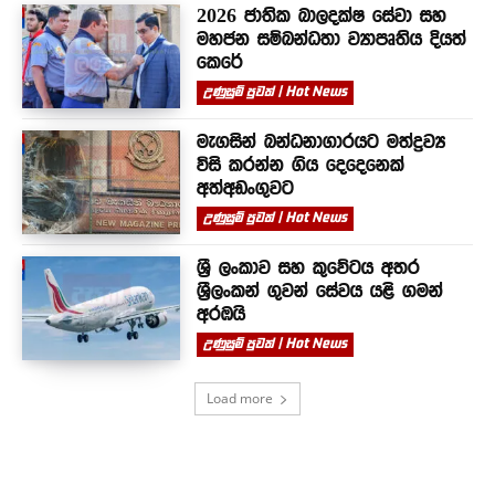
2026 ජාතික බාලදක්ෂ සේවා සහ
මහජන සම්බන්ධතා ව්‍යාපෘතිය දියත්
කෙරේ
උණුසුම් පුවත් | Hot News
මැගසින් බන්ධනාගාරයට මත්ද්‍රව්‍ය
විසි කරන්න ගිය දෙදෙනෙක්
අත්අඩංගුවට
උණුසුම් පුවත් | Hot News
ශ්‍රී ලංකාව සහ කුවේටය අතර
ශ්‍රීලංකන් ගුවන් සේවය යළි ගමන්
අරඹයි
උණුසුම් පුවත් | Hot News
Load more