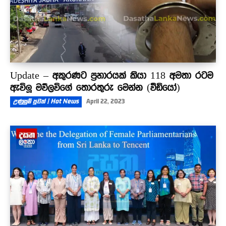
Update – අකුරණට ප්‍රහාරයක් කියා 118 අමතා රටම
ඇවිලූ මව්ලවිගේ තොරතුරු මෙන්න (වීඩියෝ)
උණුසුම් පුවත් | Hot News
April 22, 2023