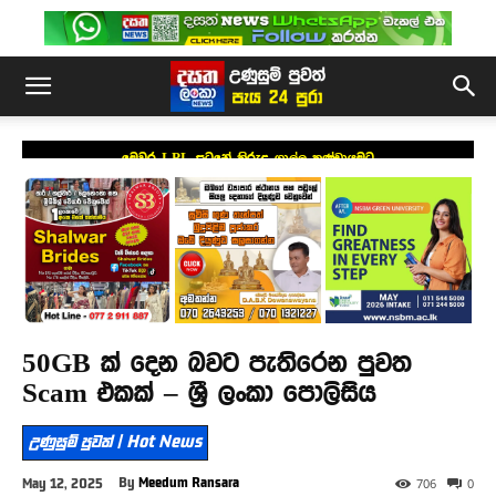
මෙවර LPL සටනේ කිරුළ ගාල්ල කණ්ඩායමට
50GB ක් දෙන බවට පැතිරෙන පුවත
Scam එකක් – ශ්‍රී ලංකා පොලිසිය
උණුසුම් පුවත් | Hot News
By
Meedum Ransara
May 12, 2025
706
0