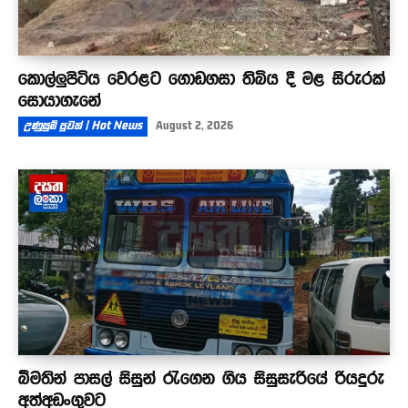
කොල්ලුපිටිය වෙරළට ගොඩගසා තිබිය දී මළ සිරුරක්
සොයාගැනේ
උණුසුම් පුවත් | Hot News
August 2, 2026
බීමතින් පාසල් සිසුන් රැගෙන ගිය සිසුසැරියේ රියදුරු
අත්අඩංගුවට