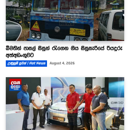
බීමතින් පාසල් සිසුන් රැගෙන ගිය සිසුසැරියේ රියදුරු
අත්අඩංගුවට
උණුසුම් පුවත් | Hot News
August 4, 2026