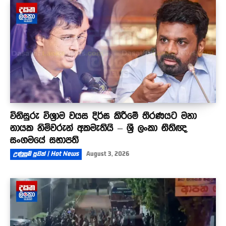
විනිසුරු විශ්‍රාම වයස දිර්ඝ කිරීමේ තීරණයට මහා
නායක හිමිවරුන් අකමැතියි – ශ්‍රී ලංකා නීතිඥ
සංගමයේ සභාපති
උණුසුම් පුවත් | Hot News
August 3, 2026