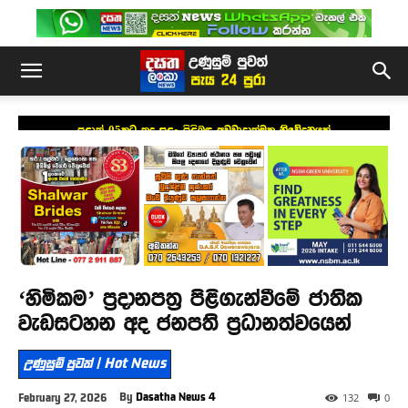
පළාත් 05කට තද සුළං පිළිබඳ අවවාදාත්මක නිවේදනයක්
‘හිමිකම’ ප්‍රදානපත්‍ර පිළිගැන්වීමේ ජාතික
වැඩසටහන අද ජනපති ප්‍රධානත්වයෙන්
උණුසුම් පුවත් | Hot News
By
Dasatha News 4
February 27, 2026
132
0