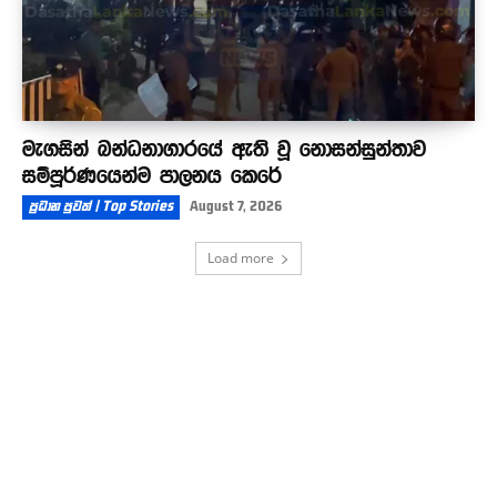
මැගසින් බන්ධනාගාරයේ ඇති වූ නොසන්සුන්තාව
සම්පූර්ණයෙන්ම පාලනය කෙරේ
ප්‍රධාන පුවත් | Top Stories
August 7, 2026
Load more