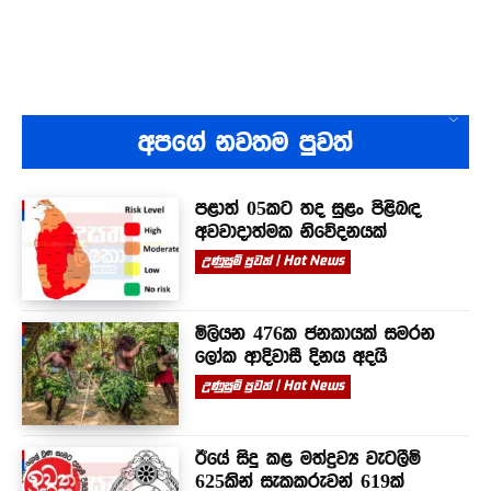
අපගේ නවතම පුවත්
පළාත් 05කට තද සුළං පිළිබඳ
අවවාදාත්මක නිවේදනයක්
උණුසුම් පුවත් | Hot News
මිලියන 476ක ජනකායක් සමරන
ලෝක ආදිවාසී දිනය අදයි
උණුසුම් පුවත් | Hot News
ඊයේ සිදු කළ මත්ද්‍රව්‍ය වැටලීම්
625කින් සැකකරුවන් 619ක්