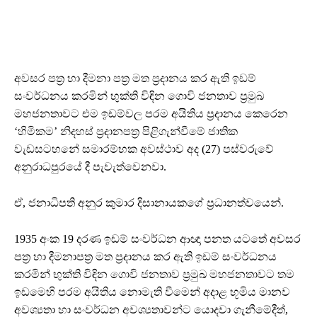
අවසර පත්‍ර හා දීමනා පත්‍ර මත ප්‍රදානය කර ඇති ඉඩම්
සංවර්ධනය කරමින් භුක්ති විඳින ගොවි ජනතාව ප්‍රමුඛ
මහජනතාවට එම ඉඩම්වල පරම අයිතිය ප්‍රදානය කෙරෙන
‘හිමිකම’ නිදහස් ප්‍රදානපත්‍ර පිළිගැන්වීමේ ජාතික
වැඩසටහනේ සමාරම්භක අවස්ථාව අද (27) පස්වරුවේ
අනුරාධපුරයේ දී පැවැත්වෙනවා.
ඒ, ජනාධිපති අනුර කුමාර දිසානායකගේ ප්‍රධානත්වයෙන්.
1935 අංක 19 දරණ ඉඩම් සංවර්ධන ආඥා පනත යටතේ අවසර
පත්‍ර හා දීමනාපත්‍ර මත ප්‍රදානය කර ඇති ඉඩම් සංවර්ධනය
කරමින් භුක්ති විඳින ගොවි ජනතාව ප්‍රමුඛ මහජනතාවට තම
ඉඩමෙහි පරම අයිතිය නොමැති වීමෙන් අදාළ භූමිය මානව
අවශ්‍යතා හා සංවර්ධන අවශ්‍යතාවන්ට යොදවා ගැනීමේදීත්,