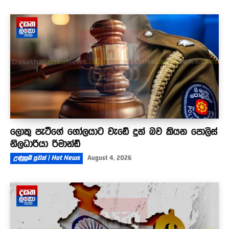
ලොකු පැටීගේ ගෝලයාට වැඩේ දුන් බව කියන පොලිස්
නිලධාරියා රිමාන්ඩ්
උණුසුම් පුවත් | Hot News
August 4, 2026