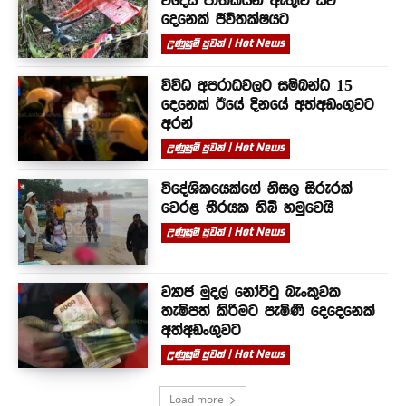
විදෙස් ජාතිකයින් ඇතුළු සිව්
දෙනෙක් ජීවිතක්ෂයට
උණුසුම් පුවත් | Hot News
විවිධ අපරාධවලට සම්බන්ධ 15
දෙනෙක් ඊයේ දිනයේ අත්අඩංගුවට
අරන්
උණුසුම් පුවත් | Hot News
විදේශිකයෙක්ගේ නිසල සිරුරක්
වෙරළ තීරයක තිබී හමුවෙයි
උණුසුම් පුවත් | Hot News
ව්‍යාජ මුදල් නෝට්ටු බැංකුවක
තැම්පත් කිරීමට පැමිණි දෙදෙනෙක්
අත්අඩංගුවට
උණුසුම් පුවත් | Hot News
Load more