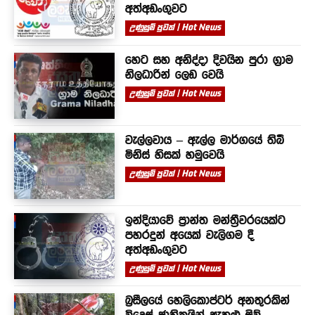
අත්අඩංගුවට
උණුසුම් පුවත් | Hot News
හෙට සහ අනිද්දා දිවයින පුරා ග්‍රාම
නිලධාරින් ලෙඩ වෙයි
උණුසුම් පුවත් | Hot News
වැල්ලවාය – ඇල්ල මාර්ගයේ තිබී
මිනිස් හිසක් හමුවෙයි
උණුසුම් පුවත් | Hot News
ඉන්දියාවේ ප්‍රාන්ත මන්ත්‍රීවරයෙක්ට
පහරදුන් අයෙක් වැලිගම දී
අත්අඩංගුවට
උණුසුම් පුවත් | Hot News
බ්‍රසීලයේ හෙලිකොප්ටර් අනතුරකින්