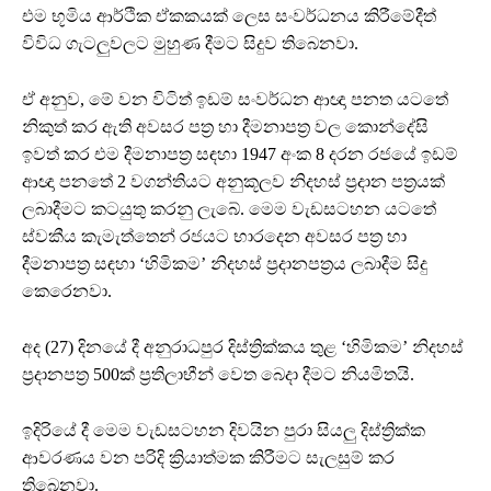
එම භූමිය ආර්ථික ඒකකයක් ලෙස සංවර්ධනය කිරීමේදීත්
විවිධ ගැටලුවලට මුහුණ දීමට සිදුව තිබෙනවා.
ඒ අනුව, මේ වන විටිත් ඉඩම් සංවර්ධන ආඥා පනත යටතේ
නිකුත් කර ඇති අවසර පත්‍ර හා දීමනාපත්‍ර වල කොන්දේසි
ඉවත් කර එම දීමනාපත්‍ර සඳහා 1947 අංක 8 දරන රජයේ ඉඩම්
ආඥා පනතේ 2 වගන්තියට අනුකූලව නිදහස් ප්‍රදාන පත්‍රයක්
ලබාදීමට කටයුතු කරනු ලැබේ. මෙම වැඩසටහන යටතේ
ස්වකීය කැමැත්තෙන් රජයට භාරදෙන අවසර පත්‍ර හා
දීමනාපත්‍ර සඳහා ‘හිමිකම’ නිදහස් ප්‍රදානපත්‍රය ලබාදීම සිදු
කෙරෙනවා.
අද (27) දිනයේ දී අනුරාධපුර දිස්ත්‍රික්කය තුළ ‘හිමිකම’ නිදහස්
ප්‍රදානපත්‍ර 500ක් ප්‍රතිලාභීන් වෙත බෙදා දීමට නියමිතයි.
ඉදිරියේ දී මෙම වැඩසටහන දිවයින පුරා සියලු දිස්ත්‍රික්ක
ආවරණය වන පරිදි ක්‍රියාත්මක කිරීමට සැලසුම් කර
තිබෙනවා.