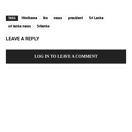
Himikama
lka
news
president
Sri Lanka
TAGS
sri lanka news
Srilanka
LEAVE A REPLY
LOG IN TO LEAVE A COMMENT