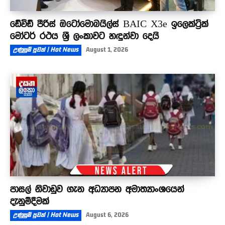
ඩේවිඩ් පීරිස් ඔටෝමොබයිල්ස් BAIC X3e ඉලෙක්ට්‍රික්
මෝටර් රථය ශ්‍රී ලංකාවට හඳුන්වා දෙයි
උණුසුම් පුවත් | Hot News
August 1, 2026
පාසල් නිවාඩුව ගැන අධ්‍යාපන අමාත්‍යාංශයෙන්
දැනුම්දීමක්
උණුසුම් පුවත් | Hot News
August 6, 2026