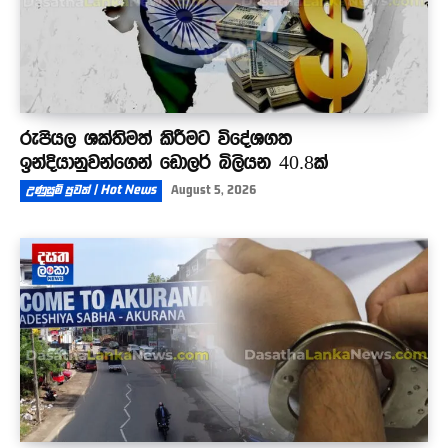
රුපියල ශක්තිමත් කිරීමට විදේශගත
ඉන්දියානුවන්ගෙන් ඩොලර් බිලියන 40.8ක්
උණුසුම් පුවත් | Hot News
August 5, 2026