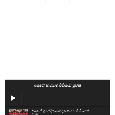
අපගේ නවතම වීඩියෝ පුවත්
59වෙනි උපන්දිනය සරලව සැමරු ටී.බී සරත්
03:06