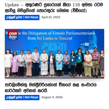
Update – අකුරණට ප්‍රහාරයක් කියා 118 අමතා රටම
ඇවිලූ මව්ලවිගේ තොරතුරු මෙන්න (වීඩියෝ)
උණුසුම් පුවත් | Hot News
April 22, 2023
පාර්ලිමේන්තු මන්ත්‍රීවරියන්ගේ චීනයේ කළ සංචාරය
සාර්ථකව අවසන් කරයි
උණුසුම් පුවත් | Hot News
August 4, 2026