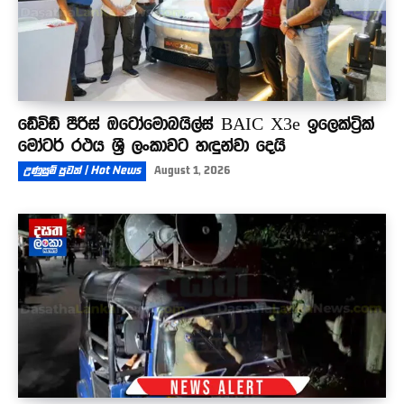
ඩේවිඩ් පීරිස් ඔටෝමොබයිල්ස් BAIC X3e ඉලෙක්ට්‍රික්
මෝටර් රථය ශ්‍රී ලංකාවට හඳුන්වා දෙයි
උණුසුම් පුවත් | Hot News
August 1, 2026