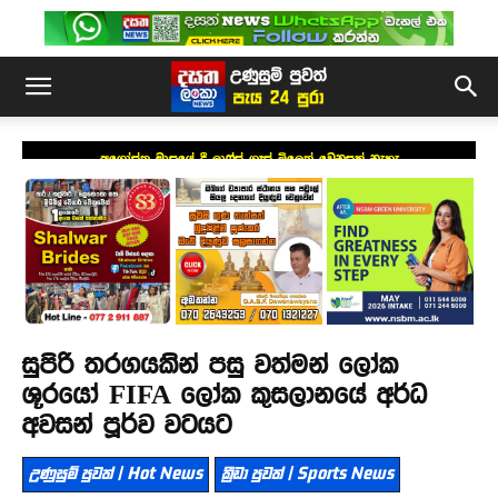
අගෝස්තු මාසයේ දී ලාෆ්ස් ගෑස් මිලෙත් වෙනසක් නැහැ
සුපිරි තරගයකින් පසු වත්මන් ලෝක
ශූරයෝ FIFA ලෝක කුසලානයේ අර්ධ
අවසන් පූර්ව වටයට
උණුසුම් පුවත් | Hot News
ක්‍රීඩා පුවත් | Sports News