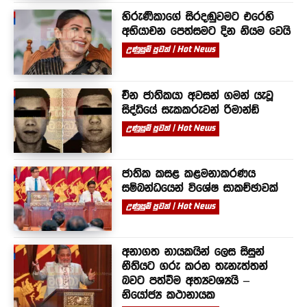
හිරුණිකාගේ සිරදඬුවමට එරෙහි
අභියාචන පෙත්සමට දින නියම වෙයි
උණුසුම් පුවත් | Hot News
චීන ජාතිකයා අවසන් ගමන් යැවූ
සිද්ධියේ සැකකරුවන් රිමාන්ඩ්
උණුසුම් පුවත් | Hot News
ජාතික කසළ කළමනාකරණය
සම්බන්ධයෙන් විශේෂ සාකච්ඡාවක්
උණුසුම් පුවත් | Hot News
අනාගත නායකයින් ලෙස සිසුන්
නීතියට ගරු කරන තැනැත්තන්
බවට පත්වීම අත්‍යවශ්‍යයි –
නියෝජ්‍ය කථානායක