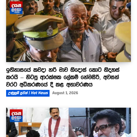
ඉතිහාසයේ කවදා හරි මාව නිදොස් කොට නිදහස්
කරයි – හිටපු ආරක්ෂක ලේකම් හේමසිරි, අවසන්
වරට අධිකරණයේ දී කළ අනාවරණය
උණුසුම් පුවත් | Hot News
August 1, 2026