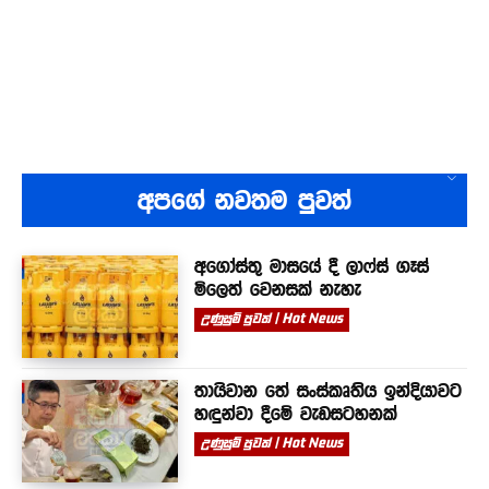
අපගේ නවතම පුවත්
අගෝස්තු මාසයේ දී ලාෆ්ස් ගෑස්
මිලෙත් වෙනසක් නැහැ
උණුසුම් පුවත් | Hot News
තායිවාන තේ සංස්කෘතිය ඉන්දියාවට
හඳුන්වා දීමේ වැඩසටහනක්
උණුසුම් පුවත් | Hot News