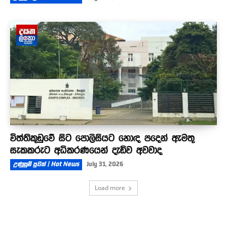
විත්තිකූඩුවේ සිට පොලිසියට හොඳ පදෙන් ඇමතූ
සැකකරුට අධිකරණයෙන් දැඩිව අවවාද
උණුසුම් පුවත් | Hot News
July 31, 2026
Load more