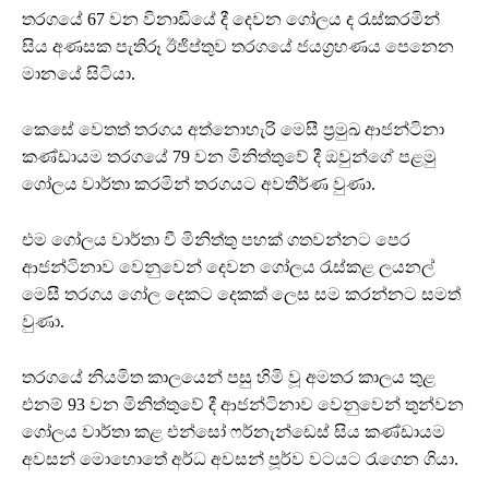
තරගයේ 67 වන විනාඩියේ දී දෙවන ගෝලය ද රැස්කරමින්
සිය අණසක පැතිරූ ඊජිප්තුව තරගයේ ජයග්‍රහණය පෙනෙන
මානයේ සිටියා.
කෙසේ වෙතත් තරගය අත්නොහැරි මෙසී ප්‍රමුඛ ආජන්ටිනා
කණ්ඩායම තරගයේ 79 වන මිනිත්තුවේ දී ඔවුන්ගේ පළමු
ගෝලය වාර්තා කරමින් තරගයට අවතීර්ණ වුණා.
එම ගෝලය වාර්තා වී මිනිත්තු පහක් ගතවන්නට පෙර
ආජන්ටිනාව වෙනුවෙන් දෙවන ගෝලය රැස්කළ ලයනල්
මෙසී තරගය ගෝල දෙකට දෙකක් ලෙස සම කරන්නට සමත්
වුණා.
තරගයේ නියමිත කාලයෙන් පසු හිමි වූ අමතර කාලය තුළ
එනම් 93 වන මිනිත්තුවේ දී ආජන්ටිනාව වෙනුවෙන් තුන්වන
ගෝලය වාර්තා කළ එන්සෝ ෆර්නැන්ඩෙස් සිය කණ්ඩායම
අවසන් මොහොතේ අර්ධ අවසන් පූර්ව වටයට රැගෙන ගියා.