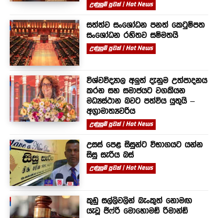
උණුසුම් පුවත් | Hot News
සත්ත්ව සංශෝධන පනත් කෙටුම්පත
සංශෝධන රහිතව සම්මතයි
උණුසුම් පුවත් | Hot News
විශ්වවිද්‍යාල අලුත් දැනුම උත්පාදනය
කරන සහ සමාජයට වගකියන
මධ්‍යස්ථාන බවට පත්විය යුතුයි –
අග්‍රාමාත්‍යවරිය
උණුසුම් පුවත් | Hot News
උසස් පෙළ සිසුන්ට විභාගයට යන්න
සිසු සැරිය බස්
උණුසුම් පුවත් | Hot News
කුඩු සල්ලිවලින් බැංකුත් නොමඟ
යැවූ ජිෆ්රි මොහොමඩ් රිමාන්ඩ්