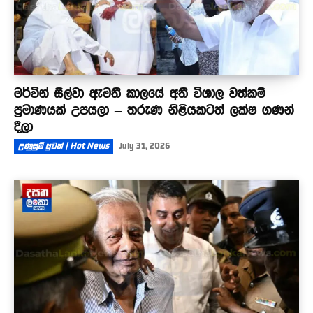
මර්වින් සිල්වා ඇමති කාලයේ අති විශාල වත්කම්
ප්‍රමාණයක් උපයලා – තරුණ නිළියකටත් ලක්ෂ ගණන්
දීලා
උණුසුම් පුවත් | Hot News
July 31, 2026