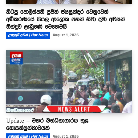
හිටපු පොලිස්පති පූජිත් ජයසුන්දර වෙනුවෙන්
අධිකරණයේ සියලු ආලෝක පහන් නිවා දමා අවසන්
තීන්දුව ලැබුණේ මෙහෙමයි
උණුසුම් පුවත් | Hot News
August 1, 2026
Update – මහර බන්ධනාගාරය තුළ
නොසන්සුන්තාවයක්
උණුසුම් පුවත් | Hot News
August 1, 2026