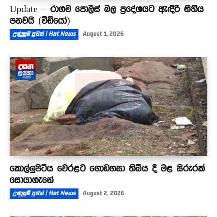
Update – රාගම පොලිස් බල ප්‍රදේශයට ඇඳිරි නීතිය
පනවයි (වීඩියෝ)
උණුසුම් පුවත් | Hot News
August 1, 2026
කොල්ලුපිටිය වෙරළට ගොඩගසා තිබිය දී මළ සිරුරක්
සොයාගැනේ
උණුසුම් පුවත් | Hot News
August 2, 2026