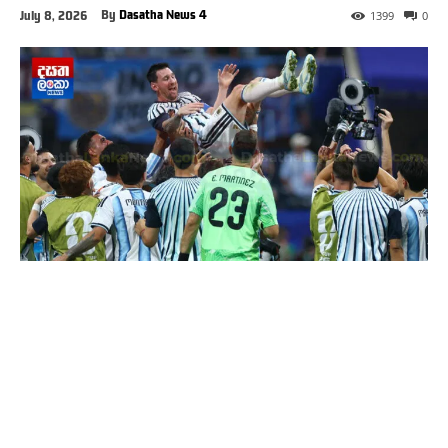
By
Dasatha News 4
July 8, 2026
1399
0