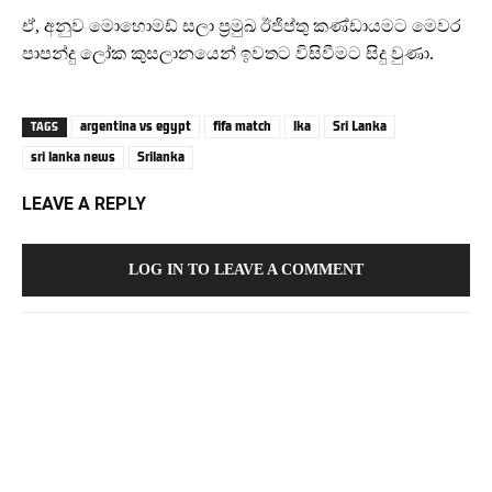
ඒ, අනුව මොහොමඩ් සලා ප්‍රමුඛ ඊජිප්තු කණ්ඩායමට මෙවර
පාපන්දු ලෝක කුසලානයෙන් ඉවතට විසිවීමට සිදු වුණා.
argentina vs egypt
fifa match
lka
Sri Lanka
TAGS
sri lanka news
Srilanka
LEAVE A REPLY
LOG IN TO LEAVE A COMMENT