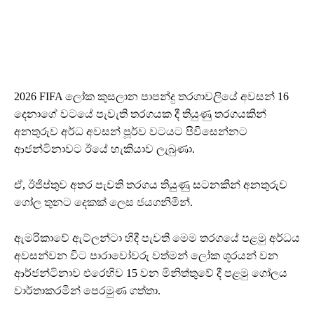
2026 FIFA ලෝක කුසලාන පාපන්දු තරගාවලියේ අවසන් 16
දෙනාගේ වටයේ පැවැති තරගයක දී තියුණු තරගයකින්
අනතුරුව අර්ධ අවසන් පූර්ව වටයට පිවිසෙන්නට
ආජන්ටිනාවට ඊයේ හැකියාව ලැබුණා.
ඒ, ඊජිප්තුව අතර පැවති තරගය තියුණු සටනකින් අනතුරුව
ගෝල තුනට දෙකක් ලෙස ජයගනිමින්.
ඇමරිකාවේ ඇට්ලන්ටා හිදී පැවති මෙම තරගයේ පළමු අර්ධය
අවසන්වන විට පාරාවෝවරු වත්මන් ලෝක ශූරයන් වන
ආර්ජන්ටිනාව එරෙහිව 15 වන මිනිත්තුවේ දී පළමු ගෝලය
වාර්තාකරමින් පෙරමුණ ගත්තා.