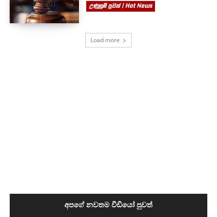
උණුසුම් පුවත් | Hot News
Load more
අපගේ නවතම වීඩියෝ පුවත්