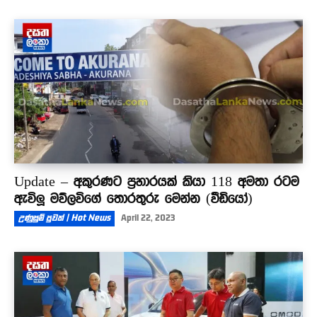
Update – අකුරණට ප්‍රහාරයක් කියා 118 අමතා රටම
ඇවිලූ මව්ලවිගේ තොරතුරු මෙන්න (වීඩියෝ)
උණුසුම් පුවත් | Hot News
April 22, 2023