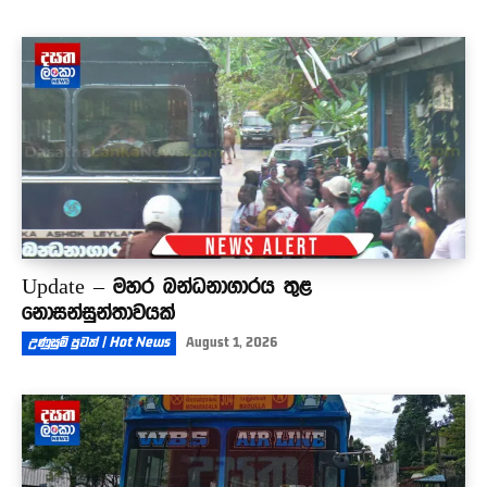
Update – මහර බන්ධනාගාරය තුළ
නොසන්සුන්තාවයක්
උණුසුම් පුවත් | Hot News
August 1, 2026