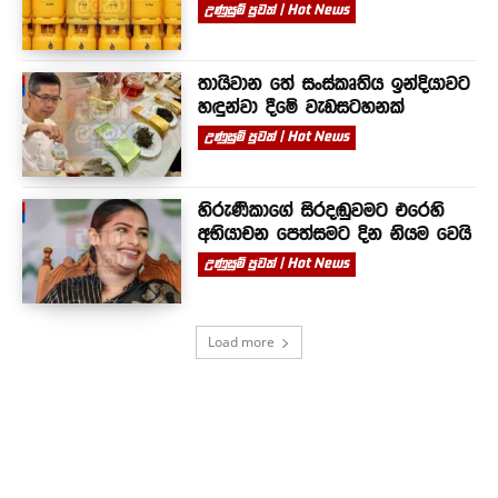
උණුසුම් පුවත් | Hot News
තායිවාන තේ සංස්කෘතිය ඉන්දියාවට
හඳුන්වා දීමේ වැඩසටහනක්
උණුසුම් පුවත් | Hot News
හිරුණිකාගේ සිරදඬුවමට එරෙහි
අභියාචන පෙත්සමට දින නියම වෙයි
උණුසුම් පුවත් | Hot News
Load more