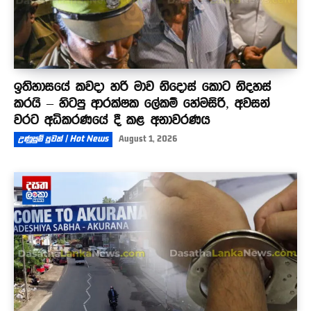
ඉතිහාසයේ කවදා හරි මාව නිදොස් කොට නිදහස්
කරයි – හිටපු ආරක්ෂක ලේකම් හේමසිරි, අවසන්
වරට අධිකරණයේ දී කළ අනාවරණය
උණුසුම් පුවත් | Hot News
August 1, 2026