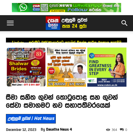
Update – කුරුවිට බන්ධනාගාරයට පොලිස් විශේෂ කාර්ය බලකාය කැඳවයි
සීමා සහිත ගුවන් තොටුපොළ සහ ගුවන්
සේවා සමාගමට නව සභාපතිවරයෙක්
උණුසුම් පුවත් | Hot News
By
Dasatha News 4
December 12, 2023
364
0