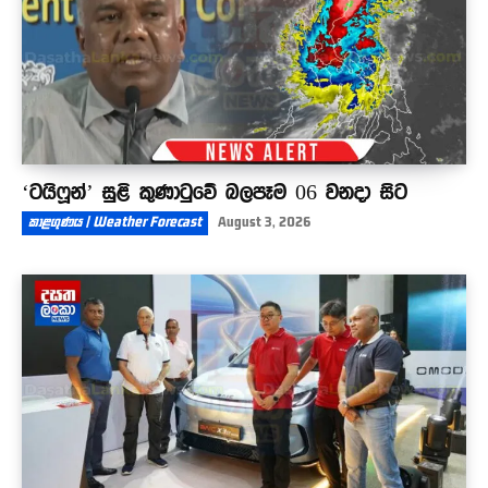
‘ටයිෆූන්’ සුළි කුණාටුවේ බලපෑම 06 වනදා සිට
කාළගුණය | Weather Forecast
August 3, 2026