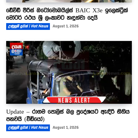
ඩේවිඩ් පීරිස් ඔටෝමොබයිල්ස් BAIC X3e ඉලෙක්ට්‍රික්
මෝටර් රථය ශ්‍රී ලංකාවට හඳුන්වා දෙයි
උණුසුම් පුවත් | Hot News
August 1, 2026
Update – රාගම පොලිස් බල ප්‍රදේශයට ඇඳිරි නීතිය
පනවයි (වීඩියෝ)
උණුසුම් පුවත් | Hot News
August 1, 2026