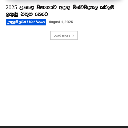
2025 උ.පෙළ විභාගයට අදාළ විශ්වවිද්‍යාල කඩඉම්
ලකුණු නිකුත් කෙරේ
උණුසුම් පුවත් | Hot News
August 1, 2026
Load more