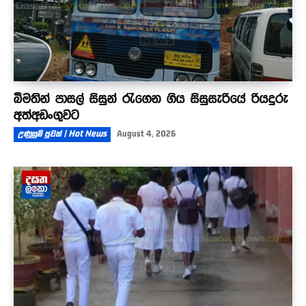
බීමතින් පාසල් සිසුන් රැගෙන ගිය සිසුසැරියේ රියදුරු
අත්අඩංගුවට
උණුසුම් පුවත් | Hot News
August 4, 2026