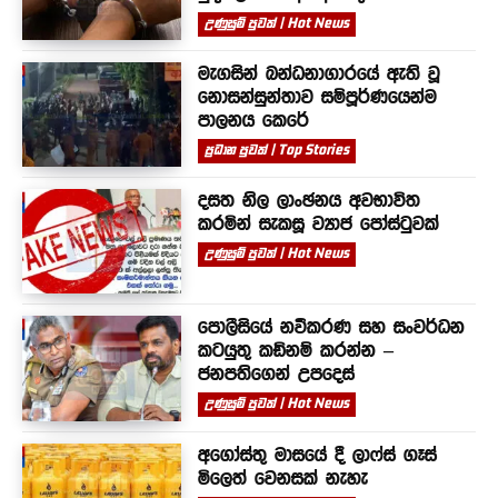
උණුසුම් පුවත් | Hot News
මැගසින් බන්ධනාගාරයේ ඇති වූ
නොසන්සුන්තාව සම්පූර්ණයෙන්ම
පාලනය කෙරේ
ප්‍රධාන පුවත් | Top Stories
දසත නිල ලාංඡනය අවභාවිත
කරමින් සැකසූ ව්‍යාජ පෝස්ටුවක්
උණුසුම් පුවත් | Hot News
පොලීසියේ නවීකරණ සහ සංවර්ධන
කටයුතු කඩිනම් කරන්න –
ජනපතිගෙන් උපදෙස්
උණුසුම් පුවත් | Hot News
අගෝස්තු මාසයේ දී ලාෆ්ස් ගෑස්
මිලෙත් වෙනසක් නැහැ