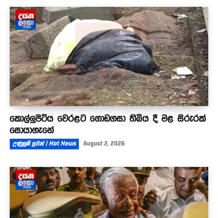
කොල්ලුපිටිය වෙරළට ගොඩගසා තිබිය දී මළ සිරුරක්
සොයාගැනේ
උණුසුම් පුවත් | Hot News
August 2, 2026