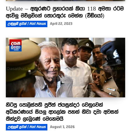
Update – අකුරණට ප්‍රහාරයක් කියා 118 අමතා රටම
ඇවිලූ මව්ලවිගේ තොරතුරු මෙන්න (වීඩියෝ)
උණුසුම් පුවත් | Hot News
April 22, 2023
හිටපු පොලිස්පති පූජිත් ජයසුන්දර වෙනුවෙන්
අධිකරණයේ සියලු ආලෝක පහන් නිවා දමා අවසන්
තීන්දුව ලැබුණේ මෙහෙමයි
උණුසුම් පුවත් | Hot News
August 1, 2026