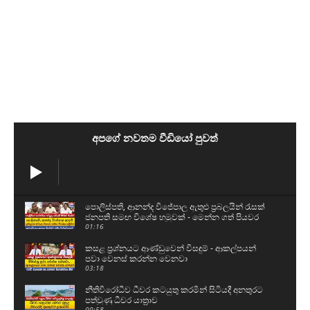
අපගේ නවතම වීඩියෝ පුවත්
පොලිස්පති, ආනන්ද විජේපාල ඇතුළු ප්‍රබලයින් රැසක්
ජනපති සමඟ විශේෂ හමුවක් - මෙන්න ගත් පියවර
01:16
කසළ ප්‍රශ්නයට ආණ්ඩුවෙන් විසඳුම් - ආකල්පයන්
පවා වෙනස් කරන්න වෙනවා
03:18
නීතිවිරෝධීව ධීවර කටයුතු කරමින් සිටියදී අනතුරට
පත්වුණු ධීවර යාත්‍රාව
00:58