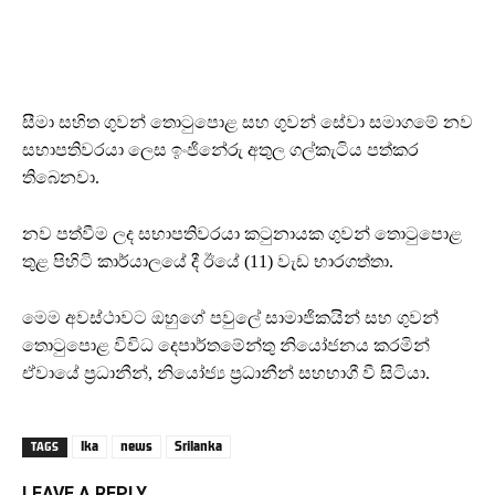
සීමා සහිත ගුවන් තොටුපොළ සහ ගුවන් සේවා සමාගමේ නව
සභාපතිවරයා ලෙස ඉංජිනේරු අතුල ගල්කැටිය පත්කර
තිබෙනවා.
නව පත්වීම ලද සභාපතිවරයා කටුනායක ගුවන් තොටුපොළ
තුළ පිහිටි කාර්යාලයේ දී ඊයේ (11) වැඩ භාරගත්තා.
මෙම අවස්ථාවට ඔහුගේ පවුලේ සාමාජිකයින් සහ ගුවන්
තොටුපොළ විවිධ දෙපාර්තමේන්තු නියෝජනය කරමින්
ඒවායේ ප්‍රධානීන්, නියෝජ්‍ය ප්‍රධානීන් සහභාගී වී සිටියා.
lka
news
Srilanka
TAGS
LEAVE A REPLY