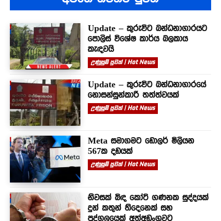
Update – කුරුවිට බන්ධනාගාරයට
පොලිස් විශේෂ කාර්ය බලකාය
කැඳවයි
උණුසුම් පුවත් | Hot News
Update – කුරුවිට බන්ධනාගාරයේ
නොසන්සුන්කාරී තත්ත්වයක්
උණුසුම් පුවත් | Hot News
Meta සමාගමට ඩොලර් මිලියන
567ක දඩයක්
උණුසුම් පුවත් | Hot News
නිවසක් බිඳ කෝටි ගණනක සුද්දයක්
දුන් කතුන් තිදෙනෙක් සහ
පුද්ගලයෙක් අත්අඩංගුවට