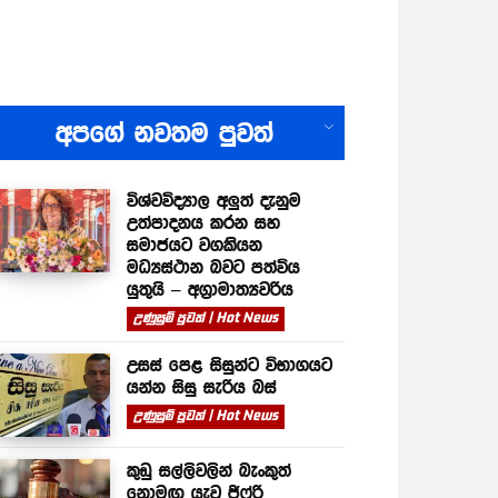
All
අපගේ නවතම පුවත්
විශ්වවිද්‍යාල අලුත් දැනුම
උත්පාදනය කරන සහ
සමාජයට වගකියන
මධ්‍යස්ථාන බවට පත්විය
යුතුයි – අග්‍රාමාත්‍යවරිය
උණුසුම් පුවත් | Hot News
උසස් පෙළ සිසුන්ට විභාගයට
යන්න සිසු සැරිය බස්
උණුසුම් පුවත් | Hot News
කුඩු සල්ලිවලින් බැංකුත්
නොමඟ යැවූ ජිෆ්රි