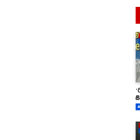
‘
ස
ක