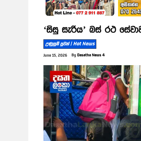
‘සිසු සැරිය’ බස් රථ සේ
උණුසුම් පුවත් | Hot News
By
Dasatha News 4
June 15, 2026