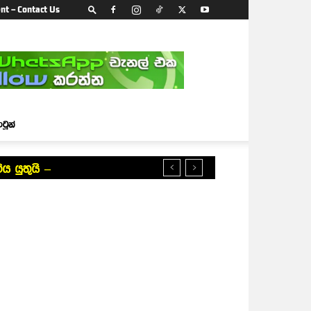
nt – Contact Us
ාටූන්
ය යුතුයි –