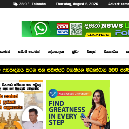
C
28.9
Colombo
Thursday, August 6, 2026
Advertiseme
ගොසිප්
සමාජ ගොසිප්
දේශපාලන
ක්‍රීඩා
විදෙස්
ව්‍යාපාරික
ක
දැනුම උත්පාදනය කරන සහ සමාජයට වගකියන මධ්‍යස්ථාන බවට පත්වි