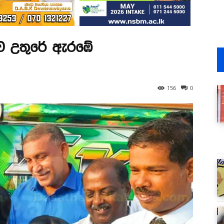
වාව උතුරේ ඇරඹේ
156
0