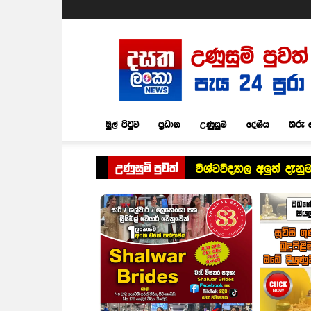
Dasatha
Lanka
News
මුල් පිටුව
ප්‍රධාන
උණුසුම්
දේශීය
තරු 
උණුසුම් පුවත්
විශ්වවිද්‍යාල අලුත් 
අග්‍රාමාත්‍යවරිය