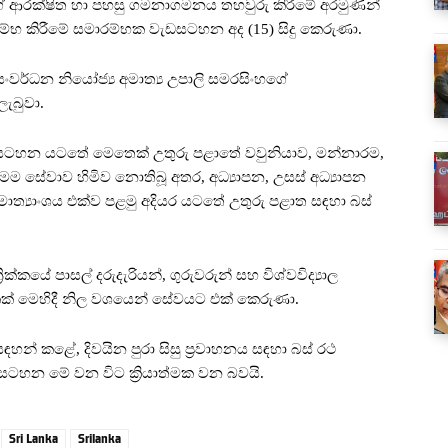
සුන්ගේ ආරක්ෂිත හා පහසු ගමනාගමනය තහවුරු කිරීමේ අරමුණින්
ආරම්භ කිරීමේ සමාරම්භක වැඩසටහන අද (15) සිදු කෙරුණා.
සංවර්ධන නියෝජ්‍ය අමාත්‍ය උපාලි සමරසිංහගේ
ැබුවා.
ැඩසටහන යටතේ මෙතෙක් උතුරු පළාතේ වවුනියාව, මන්නාරම,
ට මෙම සේවාව හිමිව නොතිබූ අතර, අධ්‍යාපන, උසස් අධ්‍යාපන
 අමාත්‍යාංශය එක්ව පළමු අදියර යටතේ උතුරු පළාත සඳහා බස්
ික්කයේ පාසල් දරුදැරියන්, ගුරුවරුන් සහ විශ්වවිද්‍යාල
දෙකක් මෙහිදී නිල වශයෙන් සේවයට එක් කෙරුණා.
හන් කළේ, දිවයින පුරා සිසු ප්‍රවාහනය සඳහා බස් රථ
ැඩසටහන මේ වන විට ක්‍රියාත්මක වන බවයි.
Sri Lanka
Srilanka