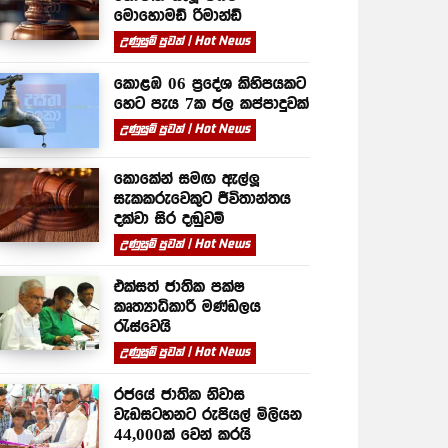
මොහොමඩ් රිමාන්ඩ්
උණුසුම් පුවත් | Hot News
කොළඹ 06 ප්‍රදේශ කිහිපයකට
හෙට පැය 7ක ජල කප්පාදුවක්
උණුසුම් පුවත් | Hot News
කොකේන් සමඟ ඇල්ලූ
සැකකරුවෙකුට ජීවිතාන්තය
දක්වා සිර දඬුවම්
උණුසුම් පුවත් | Hot News
එක්සත් ජාතික පක්ෂ
කෘත්‍යාධිකාරී මණ්ඩලය
රැස්වෙයි
උණුසුම් පුවත් | Hot News
රජයේ ජාතික නිවාස
වැඩසටහනට රුපියල් මිලියන
44,000ක් වෙන් කරයි