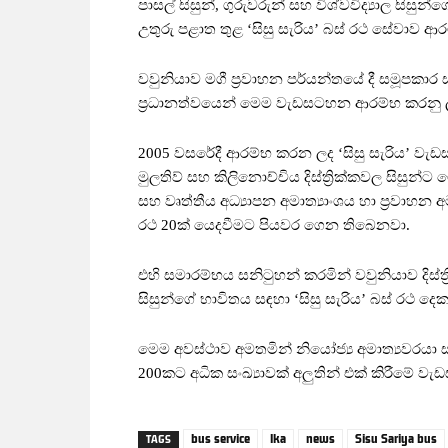
පාසල් සිසුන්, ගුරුවරුන් සහ විශ්වවිද්‍යාල සි
උතුරු පළාත තුළ ‘සිසු සැරිය’ බස් රථ සේවාව 
වවුනියාව මගී ප්‍රවාහන පර්යන්තයේ දී සමූපකාර 
ප්‍රධානත්වයෙන් මෙම වැඩසටහන ආරම්භ කරනු ල
2005 වසරේදී ආරම්භ කරන ලද ‘සිසු සැරිය’ ව
මුලතිව් සහ කිලිනොච්චිය දිස්ත්‍රික්කවල සිසුන්
සහ වෘත්තීය අධ්‍යාපන අමාත්‍යාංශය හා ප්‍රවාහන
රථ 20ක් යෙදවීමට පියවර ගෙන තිබෙනවා.
එහි සමාරම්භය සනිටුහන් කරමින් වවුනියාව දිස්ත්‍ර
සිසුන්ගේ භාවිතය සඳහා ‘සිසු සැරිය’ බස් රථ 
මෙම අවස්ථාව අමතමින් නියෝජ්‍ය අමාත්‍යවරයා සඳ
200කට අධික සංඛ්‍යාවක් අලුතින් එක් කිරීමේ ව
bus service
lka
news
Sisu Sariya bus
TAGS