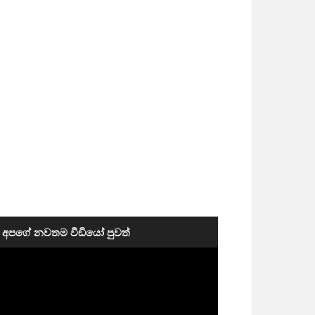
අපගේ නවතම වීඩියෝ පුවත්