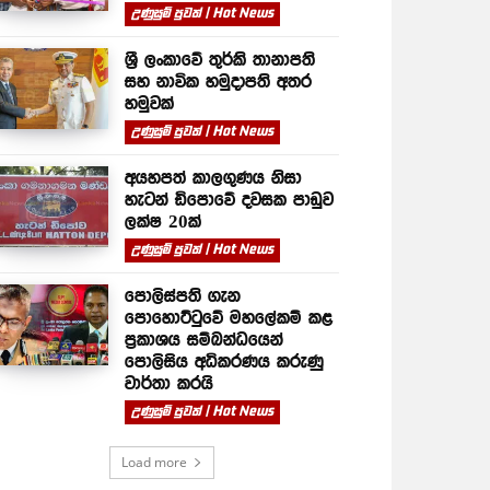
උණුසුම් පුවත් | Hot News
ශ්‍රී ලංකාවේ තුර්කි තානාපති
සහ නාවික හමුදාපති අතර
හමුවක්
උණුසුම් පුවත් | Hot News
අයහපත් කාලගුණය නිසා
හැටන් ඩිපොවේ දවසක පාඩුව
ලක්ෂ 20ක්
උණුසුම් පුවත් | Hot News
පොලිස්පති ගැන
පොහොට්ටුවේ මහලේකම් කළ
ප්‍රකාශය සම්බන්ධයෙන්
පොලිසිය අධිකරණය කරුණු
වාර්තා කරයි
උණුසුම් පුවත් | Hot News
Load more