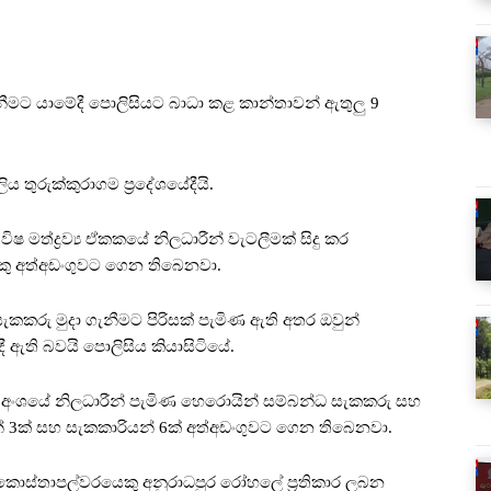
මට යාමේදී පොලිසියට බාධා කළ කාන්තාවන් ඇතුලු 9
 තුරුක්කුරාගම ප්‍රදේශයේදීයි.
 මත්ද්‍රව්‍ය ඒකකයේ නිලධාරීන් වැටලීමක් සිදු කර
යෙකු අත්අඩංගුවට ගෙන තිබෙනවා.
කකරු මුදා ගැනීමට පිරිසක් පැමිණ ඇති අතර ඔවුන්
 ඇති බවයි පොලිසිය කියාසිටියේ.
 අංශයේ නිලධාරීන් පැමිණ හෙරොයින් සම්බන්ධ සැකකරු සහ
3ක් සහ සැකකාරියන් 6ක් අත්අඩංගුවට ගෙන තිබෙනවා.
කොස්තාපල්වරයෙකු අනුරාධපුර රෝහලේ ප්‍රතිකාර ලබන