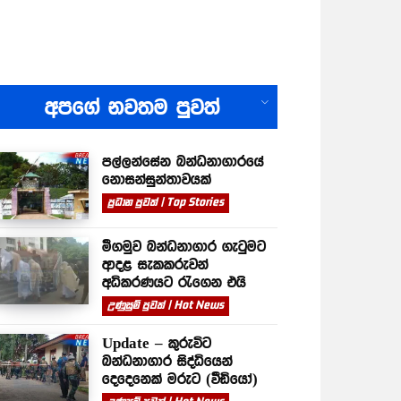
All
අපගේ නවතම පුවත්
පල්ලන්සේන බන්ධනාගාරයේ
නොසන්සුන්තාවයක්
ප්‍රධාන පුවත් | Top Stories
මීගමුව බන්ධනාගාර ගැටුමට
ආදළ සැකකරුවන්
අධිකරණයට රැගෙන එයි
උණුසුම් පුවත් | Hot News
Update – කුරුවිට
බන්ධනාගාර සිද්ධියෙන්
දෙදෙනෙක් මරුට (වීඩියෝ)