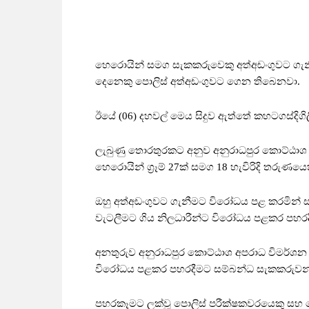
හෙරොයින් සමග සැකකරුවෙකු අත්අඩංගුවට ගැනී
දෙනෙකු පොලිස් අත්අඩංගුවට ගෙන තිබෙනවා.
ඊයේ (06) දහවල් මෙය සිදුව ඇත්තේ කහටගස්දිගිලිය
ලැබුණු තොරතුරකට අනුව අනුරාධපුර කොට්ඨාශ විෂ
හෙරොයින් ග්‍රෑම් 27ක් සමග 18 හැවිරිදි තරුණ
ඔහු අත්අඩංගුවට ගැනීමට විරෝධය පළ කරමින් සැ
වැටලීමට ගිය නිලධාරීන්ට විරෝධය පළකර පහරදී
අනතුරුව අනුරාධපුර කොට්ඨාශ අපරාධ විමර්ශන
විරෝධය පළකර පහරදීමට සම්බන්ධ සැකකරුවන් 
පහරකෑමට ලක්වූ පොලිස් පරීක්ෂකවරයෙකු සහ 