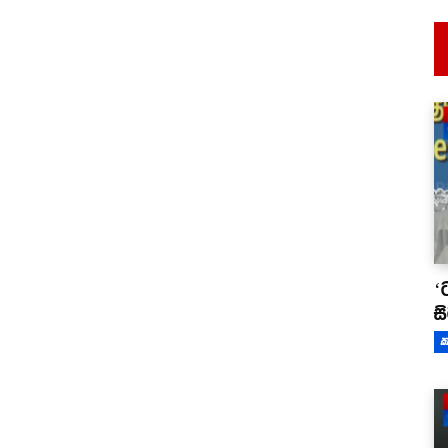
‘
ස
ක