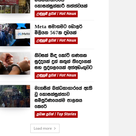
නොසන්සුන්කාරී තත්ත්වයක්
උණුසුම් පුවත් | Hot News
Meta සමාගමට ඩොලර්
මිලියන 567ක දඩයක්
උණුසුම් පුවත් | Hot News
නිවසක් බිඳ කෝටි ගණනක
සුද්දයක් දුන් කතුන් තිදෙනෙක්
සහ පුද්ගලයෙක් අත්අඩංගුවට
උණුසුම් පුවත් | Hot News
මැගසින් බන්ධනාගාරයේ ඇති
වූ නොසන්සුන්තාව
සම්පූර්ණයෙන්ම පාලනය
කෙරේ
ප්‍රධාන පුවත් | Top Stories
Load more