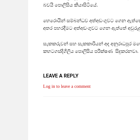
බවයි පොලිසිය කියාසිටියේ.
හෙරොයින් සම්බන්ධව අත්අඩංගුවට ගෙන ඇත්තේ කහ
අතර පහරදීමට අත්අඩංගුවට ගෙන ඇත්තේ අවුරුදු 
සැකකරුවන් සහ සැකකාරියන් අද අනුරාධපුර මහේස
කහටගස්දිගිලිය පොලිසිය පරීක්ෂණ සිදුකරනවා.
LEAVE A REPLY
Log in to leave a comment