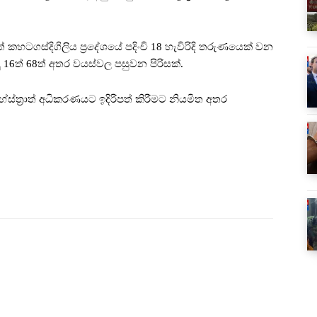
ටගස්දිගිලිය ප්‍රදේශයේ පදිංචි 18 හැවිරිදි තරුණයෙක් වන
16ත් 68ත් අතර වයස්වල පසුවන පිරිසක්.
්ත්‍රාත් අධිකරණයට ඉදිරිපත් කිරීමට නියමිත අතර