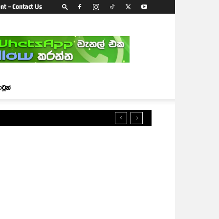
nt – Contact Us
ාටූන්