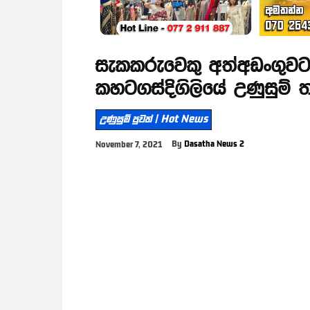
සැකකරුවෙකු අත්අඩංගුවට
කහටගස්දිගිලියේ උණුසුම් 
උණුසුම් පුවත් | Hot News
By
Dasatha News 2
November 7, 2021