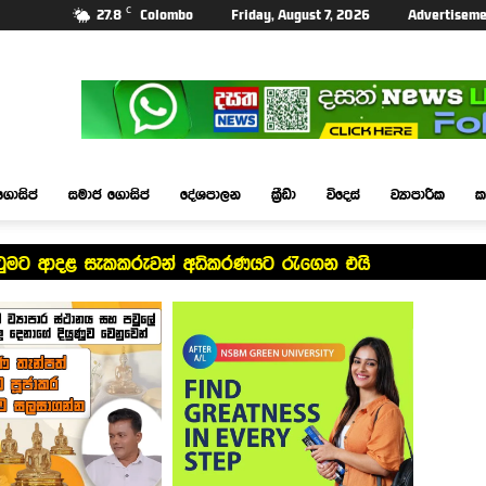
C
27.8
Colombo
Friday, August 7, 2026
Advertiseme
ගොසිප්
සමාජ ගොසිප්
දේශපාලන
ක්‍රීඩා
විදෙස්
ව්‍යාපාරික
ක
ැටුමට ආදළ සැකකරුවන් අධිකරණයට රැගෙන එයි