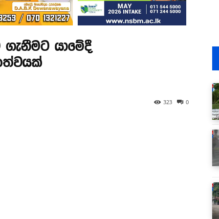
 ගැනීමට යාමේදී
තත්වයක්
323
0