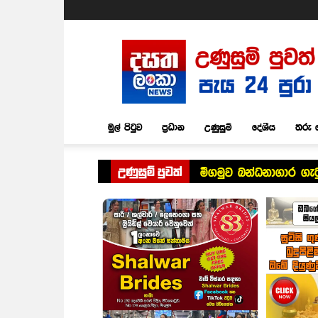
Dasatha
Lanka
News
මුල් පිටුව
ප්‍රධාන
උණුසුම්
දේශීය
තරු 
උණුසුම් පුවත්
මීගමුව බන්ධනාගාර ග