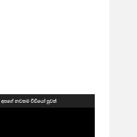
අපගේ නවතම වීඩියෝ පුවත්