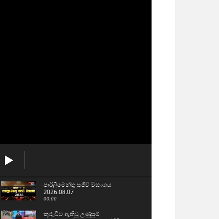
පාර්ලිමේන්තු සජීවි විකාශය -
2026.08.07
00:00
කුරුවිට ඇතිවූ උණුසුම්