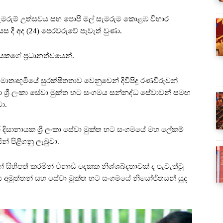
 සැමරුම් උත්සවය සහ පොපි මල් සැමරුම කොළඹ විහාර
යස දී අද (24) පෙරවරුවේ පැවැත් වුණා.
යකගේ ප්‍රධානත්වයෙන්.
මාතෘභූමියේ සුරක්ෂිතතාව වෙනුවෙන් දිවිපිදූ රණවිරුවන්
 ශ්‍රී ලංකා සේවා මුක්ත භට සංගමය සන්නද්ධ සේවාවන් සමඟ
ා.
 දිසානායක ශ්‍රී ලංකා සේවා මුක්ත භට සංගමයේ මහ ලේකම්
ින් පිළිගනු ලැබුවා.
් සිහිපත් කරමින් විනාඩි දෙකක නිශ්ශබ්දතාවක් ද පැවැත්වූ
ීය අමුත්තන් සහ සේවා මුක්ත භට සංගමයේ නියෝජිතයන් යුද