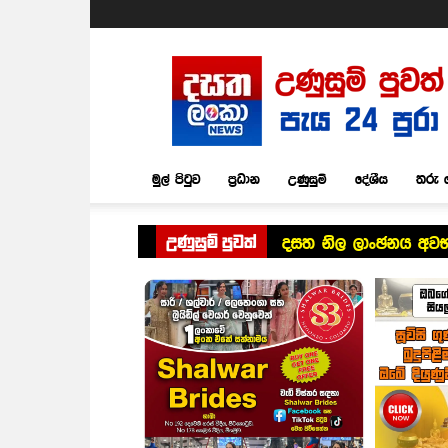
Dasatha
Lanka
News
මුල් පිටුව
ප්‍රධාන
උණුසුම්
දේශීය
තරු 
උණුසුම් පුවත්
දසත නිල ලාංඡනය අවභාව