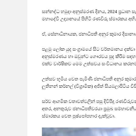
සන්නද්ධ හමුදා අනුස්මරණ දිනය, 2024 ප්‍රධාන
මහාදේවී උද්‍යානයේ පිහිටි රණවිරු ස්මාරකය අභි
ඒ, සේනාධිනායක, ජනාධිපති අනුර කුමාර දිසානා
පළමු ලෝක යුද සංග්‍රාමයේ සිට වර්තමානය දක්වා 
අනුස්මරණය හා ඔවුන්ට ගෞරවය පුද කිරීම සඳහා
එක්ව වාර්ෂිකව මෙම උත්සවය සංවිධානය කරනව
උත්සව භූමිය වෙත පැමිණි ජනාධිපති අනුර කුමාර
ලුතිනන් කර්නල් (විශ්‍රාමික) අජිත් සියඹලාපිටිය විස
සර්ව ආගමික වතාවත්වලින් පසු දිවිපිදූ රණවිරුවන
අතර, අනතුරුව ජනාධිපතිවරයා ප්‍රමුඛ සම්භාවන
ස්මාරකය වෙත පුෂ්පෝපහාර දැක්වූවා.