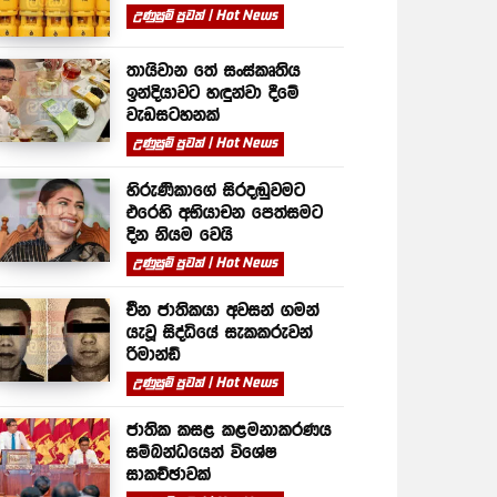
උණුසුම් පුවත් | Hot News
තායිවාන තේ සංස්කෘතිය
ඉන්දියාවට හඳුන්වා දීමේ
වැඩසටහනක්
උණුසුම් පුවත් | Hot News
හිරුණිකාගේ සිරදඬුවමට
එරෙහි අභියාචන පෙත්සමට
දින නියම වෙයි
උණුසුම් පුවත් | Hot News
චීන ජාතිකයා අවසන් ගමන්
යැවූ සිද්ධියේ සැකකරුවන්
රිමාන්ඩ්
උණුසුම් පුවත් | Hot News
ජාතික කසළ කළමනාකරණය
සම්බන්ධයෙන් විශේෂ
සාකච්ඡාවක්