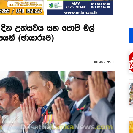
 දින උත්සවය සහ පොපි මල්
යෙන් (ඡායාරූප)
485
1