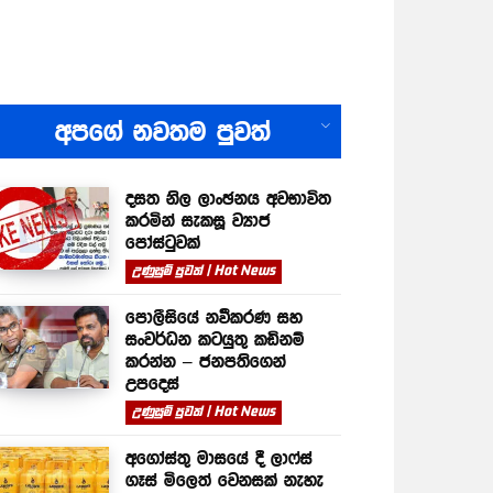
All
අපගේ නවතම පුවත්
දසත නිල ලාංඡනය අවභාවිත
කරමින් සැකසූ ව්‍යාජ
පෝස්ටුවක්
උණුසුම් පුවත් | Hot News
පොලීසියේ නවීකරණ සහ
සංවර්ධන කටයුතු කඩිනම්
කරන්න – ජනපතිගෙන්
උපදෙස්
උණුසුම් පුවත් | Hot News
අගෝස්තු මාසයේ දී ලාෆ්ස්
ගෑස් මිලෙත් වෙනසක් නැහැ