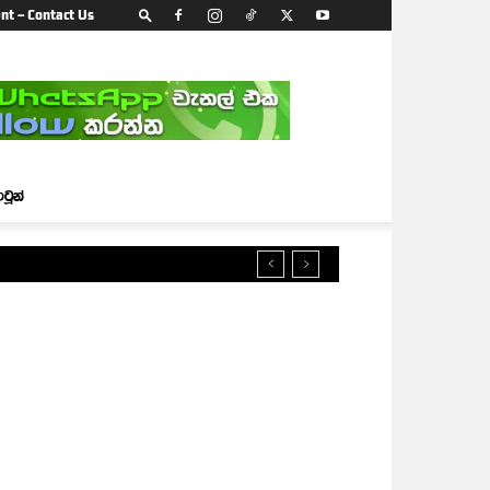
nt – Contact Us
ාටූන්