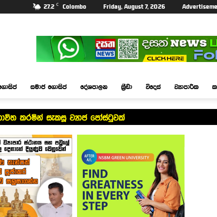
C
27.2
Colombo
Friday, August 7, 2026
Advertiseme
ගොසිප්
සමාජ ගොසිප්
දේශපාලන
ක්‍රීඩා
විදෙස්
ව්‍යාපාරික
ක
ිත කරමින් සැකසූ ව්‍යාජ පෝස්ටුවක්