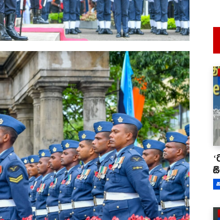
‘
ස
ක