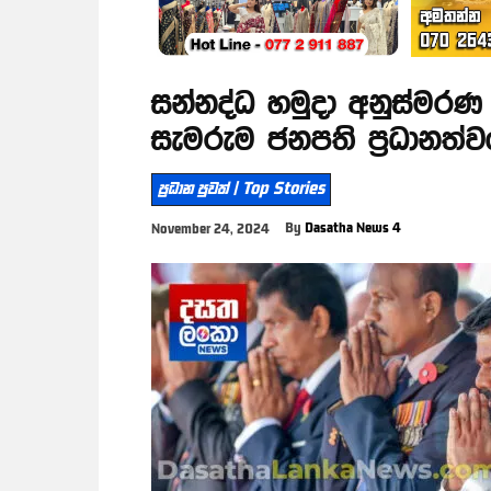
සන්නද්ධ හමුදා අනුස්මරණ
සැමරුම ජනපති ප්‍රධානත්ව
ප්‍රධාන පුවත් | Top Stories
By
Dasatha News 4
November 24, 2024