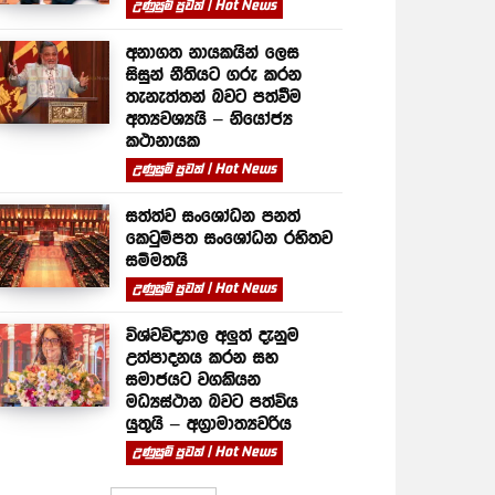
උණුසුම් පුවත් | Hot News
අනාගත නායකයින් ලෙස
සිසුන් නීතියට ගරු කරන
තැනැත්තන් බවට පත්වීම
අත්‍යවශ්‍යයි – නියෝජ්‍ය
කථානායක
උණුසුම් පුවත් | Hot News
සත්ත්ව සංශෝධන පනත්
කෙටුම්පත සංශෝධන රහිතව
සම්මතයි
උණුසුම් පුවත් | Hot News
විශ්වවිද්‍යාල අලුත් දැනුම
උත්පාදනය කරන සහ
සමාජයට වගකියන
මධ්‍යස්ථාන බවට පත්විය
යුතුයි – අග්‍රාමාත්‍යවරිය
උණුසුම් පුවත් | Hot News