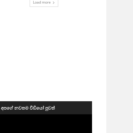
Load more
අපගේ නවතම වීඩියෝ පුවත්