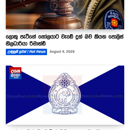
ලොකු පැටීගේ ගෝලයාට වැඩේ දුන් බව කියන පොලිස්
නිලධාරියා රිමාන්ඩ්
උණුසුම් පුවත් | Hot News
August 4, 2026