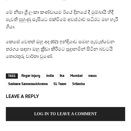
මේ නිසා ශ්‍රී ලංකා කණ්ඩායම ඊයේ දිනයේ දී මුම්බායි හිදී
පැවති පුහුණු සැසියට එක්වීමේ අවස්ථාව් සධීරට මඟ හැරී
ගියා.
කෙසේ වෙතත් ඔහු අද (02) ඉන්දියාව සමඟ පැවැත්වෙන
තරගය සඳහා ඔහු ක්‍රීඩා කිරීමට සූදානමින් සිටින බවටයි
තොරතුරු වාර්තා වුණේ.
finger injury
india
lka
Mumbai
news
TAGS
Sadeera Samarawickrama
SL Team
Srilanka
LEAVE A REPLY
LOG IN TO LEAVE A COMMENT