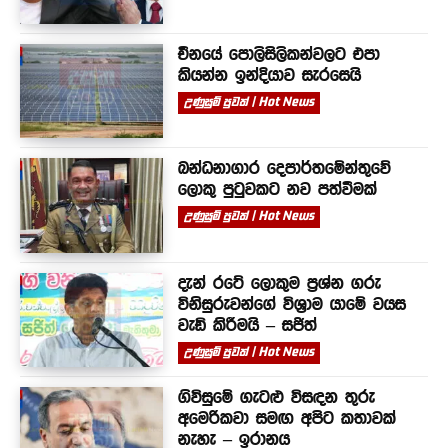
චීනයේ පොලිසිලිකන්වලට එපා
කියන්න ඉන්දියාව සැරසෙයි
උණුසුම් පුවත් | Hot News
බන්ධනාගාර දෙපාර්තමේන්තුවේ
ලොකු පුටුවකට නව පත්වීමක්
උණුසුම් පුවත් | Hot News
දැන් රටේ ලොකුම ප්‍රශ්න ගරු
විනිසුරුවන්ගේ විශ්‍රාම යාමේ වයස
වැඩි කිරීමයි – සජිත්
උණුසුම් පුවත් | Hot News
ගිවිසුමේ ගැටළු විසඳන තුරු
අමෙරිකවා සමඟ අපිට කතාවක්
නැහැ – ඉරානය