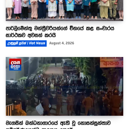
පාර්ලිමේන්තු මන්ත්‍රීවරියන්ගේ චීනයේ කළ සංචාරය
සාර්ථකව අවසන් කරයි
උණුසුම් පුවත් | Hot News
August 4, 2026
මැගසින් බන්ධනාගාරයේ ඇති වූ නොසන්සුන්තාව