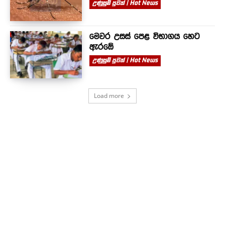
උණුසුම් පුවත් | Hot News
මෙවර උසස් පෙළ විභාගය හෙට
ඇරඹේ
උණුසුම් පුවත් | Hot News
Load more