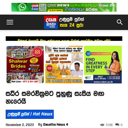
චීනයේ බලපෑම් නිසා නේපාලය ලොකු වැඩක් අතරමැද නවතා දමයි
සධීර සමරවික්‍රමට පුහුණු සැසිය මඟ
හැරෙයි
උණුසුම් පුවත් | Hot News
By
Dasatha News 4
November 2, 2023
3188
0