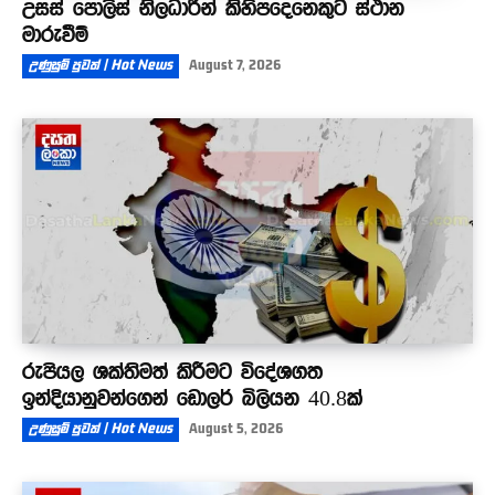
උසස් පොලිස් නිලධාරීන් කිහිපදෙනෙකුට ස්ථාන
මාරුවීම්
උණුසුම් පුවත් | Hot News
August 7, 2026
රුපියල ශක්තිමත් කිරීමට විදේශගත
ඉන්දියානුවන්ගෙන් ඩොලර් බිලියන 40.8ක්
උණුසුම් පුවත් | Hot News
August 5, 2026