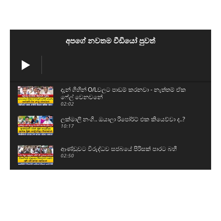
අපගේ නවතම වීඩියෝ පුවත්
දැන් ගිහින් O/Lවලට පාඩම් කරනවා - නැත්තම් ඒක
ෆේල් වෙනවනේ
02:02
ලක්මාලි නංගි.. ඔයාලා රිපෝර්ට් එක කියෙව්වා ද..?
10:17
ආණ්ඩුවට විරුද්ධව සජබයේ පිරිසක් පාරට බහී
02:50
පොහොට්ටුවේ ප්‍රබලයෙක් සර්වජන බලයට එයි
05:26
රුවන්වැල්ලට ගිය සජිත්ට කාන්තාවන්ගෙන් සුපිරි
පිළිගැනීමක්