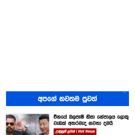
අපගේ නවතම පුවත්
චීනයේ බලපෑම් නිසා නේපාලය ලොකු
වැඩක් අතරමැද නවතා දමයි
උණුසුම් පුවත් | Hot News