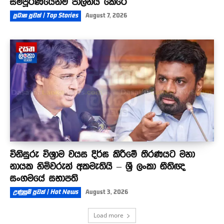
සම්පූර්ණයෙන්ම පාලනය කෙරේ
ප්‍රධාන පුවත් | Top Stories
August 7, 2026
විනිසුරු විශ්‍රාම වයස දිර්ඝ කිරීමේ තීරණයට මහා
නායක හිමිවරුන් අකමැතියි – ශ්‍රී ලංකා නීතිඥ
සංගමයේ සභාපති
උණුසුම් පුවත් | Hot News
August 3, 2026
Load more