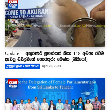
Update – අකුරණට ප්‍රහාරයක් කියා 118 අමතා රටම
ඇවිලූ මව්ලවිගේ තොරතුරු මෙන්න (වීඩියෝ)
උණුසුම් පුවත් | Hot News
April 22, 2023