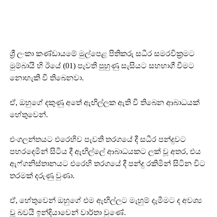
ශ්‍රී ලංකා කණ්ඩායමේ මුල්පෙළ පිතිකරු සධීර සමරවික්‍රමට
මුම්බායි හි ඊයේ (01) පැවති පුහුණු සැසියට සහභාගී වීමට
නොහැකි වී තිබෙනවා.
ඒ, ඔහුගේ දකුණු අතේ ඇඟිල්ලක ඇති වී තිබෙන ආබාධයක්
හේතුවෙන්.
එංගලන්තයට එරෙහිව පැවති තරගයේ දී සධීර පන්දුවට
පහරදෙමින් සිටිය දී ඇඟිල්ලේ ආබාධයකට ලක් වූ අතර, එය
ඇෆ්ගනිස්තානයට එරෙහි තරගයේ දී පන්දු රකිමින් සිටින විට
තරමක් දරුණු වුණා.
ඒ, හේතුවෙන් ඔහුගේ එම ඇඟිල්ලට මැහුම් දැමීමට ද අවශ්‍ය
වූ බවයි ඉන්දියාවෙන් වාර්තා වුණේ.