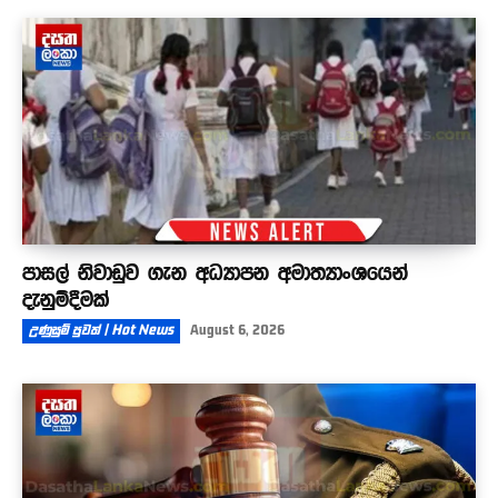
පාසල් නිවාඩුව ගැන අධ්‍යාපන අමාත්‍යාංශයෙන්
දැනුම්දීමක්
උණුසුම් පුවත් | Hot News
August 6, 2026