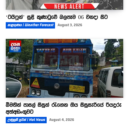
‘ටයිෆූන්’ සුළි කුණාටුවේ බලපෑම 06 වනදා සිට
කාළගුණය | Weather Forecast
August 3, 2026
බීමතින් පාසල් සිසුන් රැගෙන ගිය සිසුසැරියේ රියදුරු
අත්අඩංගුවට
උණුසුම් පුවත් | Hot News
August 4, 2026