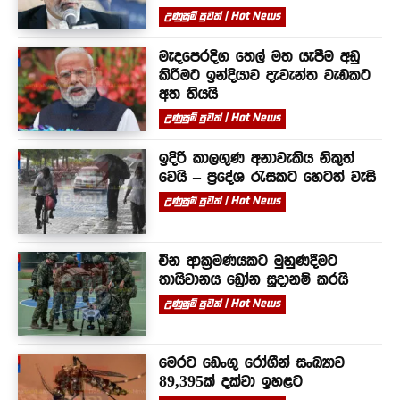
උණුසුම් පුවත් | Hot News
මැදපෙරදිග තෙල් මත යැපීම අඩු
කිරීමට ඉන්දියාව දැවැන්ත වැඩකට
අත තියයි
උණුසුම් පුවත් | Hot News
ඉදිරි කාලගුණ අනාවැකිය නිකුත්
වෙයි – ප්‍රදේශ රැසකට හෙටත් වැසි
උණුසුම් පුවත් | Hot News
චීන ආක්‍රමණයකට මුහුණදීමට
තායිවානය ඩ්‍රෝන සූදානම් කරයි
උණුසුම් පුවත් | Hot News
මෙරට ඩෙංගු රෝගීන් සංඛ්‍යාව
89,395ක් දක්වා ඉහළට