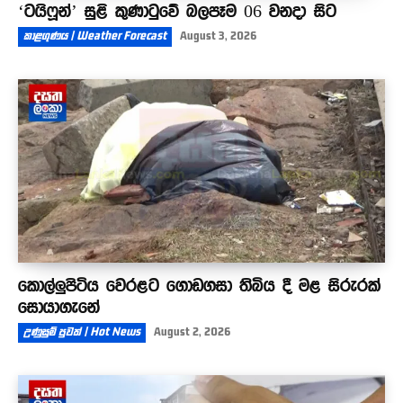
‘ටයිෆූන්’ සුළි කුණාටුවේ බලපෑම 06 වනදා සිට
කාළගුණය | Weather Forecast
August 3, 2026
කොල්ලුපිටිය වෙරළට ගොඩගසා තිබිය දී මළ සිරුරක්
සොයාගැනේ
උණුසුම් පුවත් | Hot News
August 2, 2026