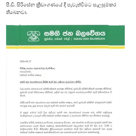
පී.ඩී. සිරිසේන ක්‍රීඩාංගණයේ දී පැවැත්වීමට සැලසුම්කර
තිබෙනවා.