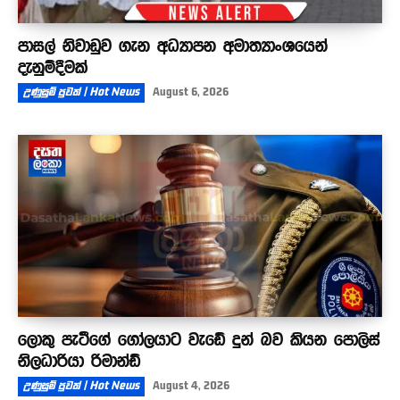
පාසල් නිවාඩුව ගැන අධ්‍යාපන අමාත්‍යාංශයෙන්
දැනුම්දීමක්
උණුසුම් පුවත් | Hot News
August 6, 2026
ලොකු පැටීගේ ගෝලයාට වැඩේ දුන් බව කියන පොලිස්
නිලධාරියා රිමාන්ඩ්
උණුසුම් පුවත් | Hot News
August 4, 2026