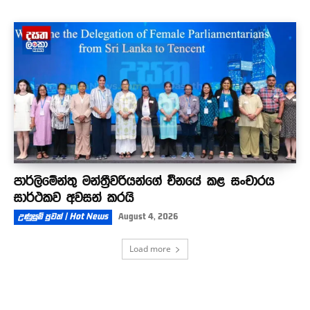
පාර්ලිමේන්තු මන්ත්‍රීවරියන්ගේ චීනයේ කළ සංචාරය
සාර්ථකව අවසන් කරයි
උණුසුම් පුවත් | Hot News
August 4, 2026
Load more