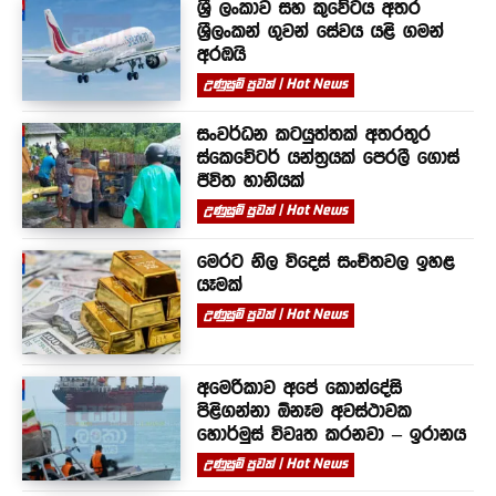
ශ්‍රී ලංකාව සහ කුවේටය අතර
ශ්‍රීලංකන් ගුවන් සේවය යළි ගමන්
අරඹයි
උණුසුම් පුවත් | Hot News
සංවර්ධන කටයුත්තක් අතරතුර
ස්කෙවේටර් යන්ත්‍රයක් පෙරලී ගොස්
ජීවිත හානියක්
උණුසුම් පුවත් | Hot News
මෙරට නිල විදෙස් සංචිතවල ඉහළ
යෑමක්
උණුසුම් පුවත් | Hot News
අමෙරිකාව අපේ කොන්දේසි
පිළිගන්නා ඕනෑම අවස්ථාවක
හොර්මුස් විවෘත කරනවා – ඉරානය
උණුසුම් පුවත් | Hot News