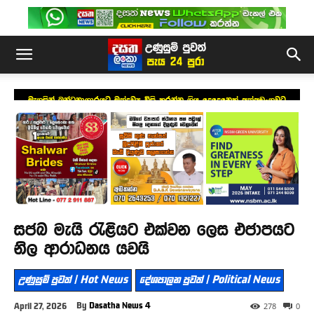
මැගසින් බන්ධනාගාරයට මත්ද්‍රව්‍ය විසි කරන්න ගිය දෙදෙනෙක් අත්අඩංගුවට
සජබ මැයි රැළියට එක්වන ලෙස එජාපයට
නිල ආරාධනය යවයි
උණුසුම් පුවත් | Hot News
දේශපාලන පුවත් | Political News
By
Dasatha News 4
April 27, 2026
278
0