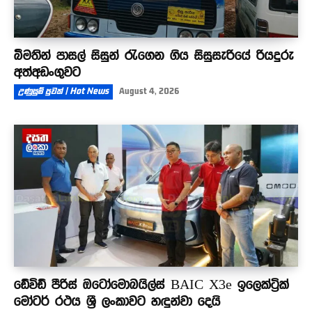
බීමතින් පාසල් සිසුන් රැගෙන ගිය සිසුසැරියේ රියදුරු
අත්අඩංගුවට
උණුසුම් පුවත් | Hot News
August 4, 2026
ඩේවිඩ් පීරිස් ඔටෝමොබයිල්ස් BAIC X3e ඉලෙක්ට්‍රික්
මෝටර් රථය ශ්‍රී ලංකාවට හඳුන්වා දෙයි