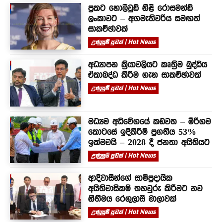
ප්‍රකට හොලිවුඩ් නිළි රොසමන්ඩ්
ලංකාවට – අගමැතිවරිය සමඟත්
සාකච්ඡාවක්
උණුසුම් පුවත් | Hot News
අධ්‍යාපන ක්‍රියාවලියට කෘත්‍රිම බුද්ධිය
ඒකාබද්ධ කිරීම ගැන සාකච්ඡාවක්
උණුසුම් පුවත් | Hot News
මධ්‍යම අධිවේගයේ කඩවත – මීරිගම
කොටසේ ඉදිකිරීම් ප්‍රගතිය 53%
ඉක්මවයි – 2028 දී ජනතා අයිතියට
උණුසුම් පුවත් | Hot News
ආදිවාසීන්ගේ සාම්ප්‍රදායික
අයිතිවාසිකම් තහවුරු කිරීමට නව
නීතිමය රෙගුලාසි මාලාවක්
උණුසුම් පුවත් | Hot News