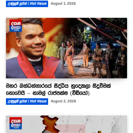
උණුසුම් පුවත් | Hot News
August 1, 2026
මහර බන්ධන්ගාරයේ සිද්ධිය හුදෙකලා සිදුවීමක්
නොවෙයි – නාමල් රාජපක්ෂ (වීඩියෝ)
උණුසුම් පුවත් | Hot News
August 2, 2026