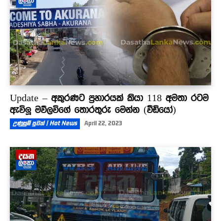
Update – අකුරණට ප්‍රහාරයක් කියා 118 අමතා රටම
ඇවිලූ මව්ලවිගේ තොරතුරු මෙන්න (වීඩියෝ)
උණුසුම් පුවත් | Hot News
April 22, 2023