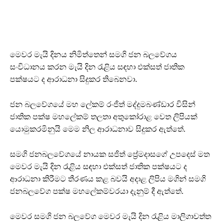
මෙවර මැයි දිනය නිමිත්තෙන් සමගි ජන බලවේගය
සංවිධානය කරන මැයි දින රැළිය සඳහා එක්සත් ජාතික
පක්ෂයට ද ආරාධනා සිදුකර තිබෙනවා.
ජන බලවේගයේ මහ ලේකම් රංජිත් මද්දුමබණ්ඩාර විසින්
ජාතික පක්ෂ මහලේකම් තලතා අතුකෝරාළ වෙත ලිපියක්
යොමුකරමිනුයි මෙම නිල ආරාධනාව සිදුකර ඇත්තේ.
සමගි ජනබලවේගයේ නායක සජිත් ප්‍රේමදාසගේ උපදෙස් මත
මෙවර මැයි දින රැළිය සඳහා එක්සත් ජාතික පක්ෂයට ද
ආරාධනා කිරීමට තීරණය කළ බවයි අදාළ ලිපිය මගින් සමගි
ජනබලවේග පක්ෂ මහලේකම්වරයා දැනුම් දී ඇත්තේ.
මෙවර සමගි ජන බලවේග මෙවර මැයි දින රැළිය මාලිගාවත්ත