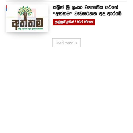
ක්ලීන් ශ්‍රී ලංකා ව්‍යපෘතිය යටතේ
“අත්තම” වැඩසටහන අද ඇරඹේ
උණුසුම් පුවත් | Hot News
Load more