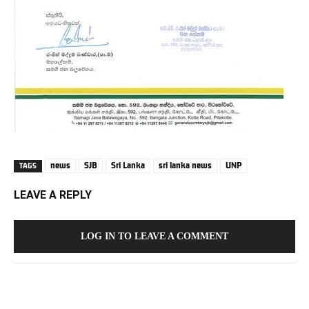
news
SJB
Sri Lanka
sri lanka news
UNP
TAGS
LEAVE A REPLY
LOG IN TO LEAVE A COMMENT