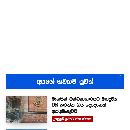
අපගේ නවතම පුවත්
මැගසින් බන්ධනාගාරයට මත්ද්‍රව්‍ය
විසි කරන්න ගිය දෙදෙනෙක්
අත්අඩංගුවට
උණුසුම් පුවත් | Hot News