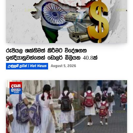
රුපියල ශක්තිමත් කිරීමට විදේශගත
ඉන්දියානුවන්ගෙන් ඩොලර් බිලියන 40.8ක්
උණුසුම් පුවත් | Hot News
August 5, 2026