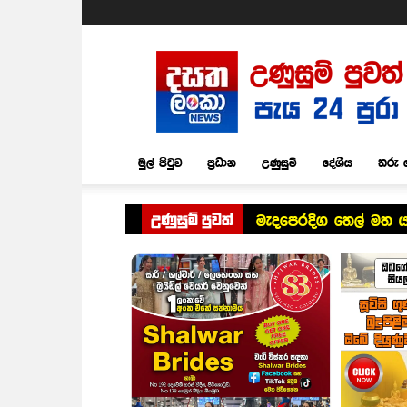
Dasatha
Lanka
News
මුල් පිටුව
ප්‍රධාන
උණුසුම්
දේශීය
තරු 
උණුසුම් පුවත්
මැදපෙරදිග තෙල් මත යැ