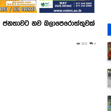
 කන ජනතාවට නව බලාපෙරොත්තුවක්
5272
0