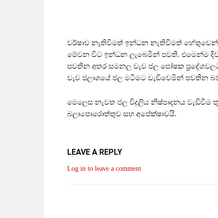
වර්ෂාව නැතිවිමත් ඉන්ධන නැතිවීමත් හේතුවෙන් 
මේවන විට ඉන්ධන ලැබෙමින් පවති. එමෙන්ම දි
පවතින අතර සමනල වැව ජල පෝෂක ප්‍රදේශවලට ම
වැව ජලාශයේ ජල මටිමට වැඩිවෙමින් පවතින බව
මෙලෙස නැවත ජල විදුලිය නිෂ්පාදනය වැඩිවීම ත
බලාපොරොත්තුව සහ අපේක්ෂාවයි.
LEAVE A REPLY
Log in to leave a comment