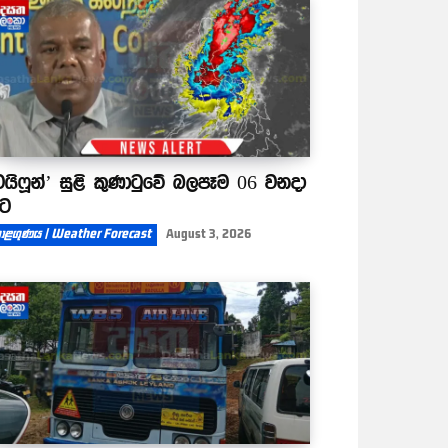
ටයිෆූන්’ සුළි කුණාටුවේ බලපෑම 06 වනදා
ිට
ාළගුණය | Weather Forecast
August 3, 2026