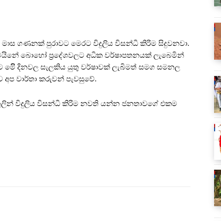
මාස ගණනක් පුරාවට මෙරට විදුලිය විසන්ධි කිරිම සිදුවනවා.
වයිනේ බොහෝ ප්‍රදේශවලට අධික වර්ෂාපතනයක් ලැබෙමින්
ෙිි දිනවල සැලකිය යුතු වර්ෂාවක් ලැබිමත් සමග සමනල
 අප වාර්තා කරුවන් පැවසුවේ.
ුලින් විදුලිය විසන්ධි කිරිම නවති යන්න ජනතාවගේ එකම