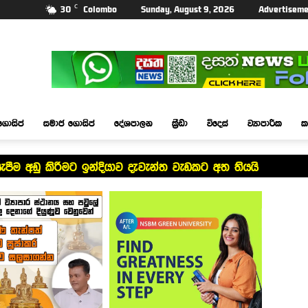
C
30
Colombo
Sunday, August 9, 2026
Advertiseme
ගොසිප්
සමාජ ගොසිප්
දේශපාලන
ක්‍රීඩා
විදෙස්
ව්‍යාපාරික
ක
පීම අඩු කිරීමට ඉන්දියාව දැවැන්ත වැඩකට අත තියයි