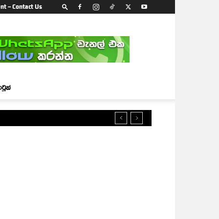
nt – Contact Us
ාටූන්