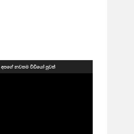
අපගේ නවතම වීඩියෝ පුවත්