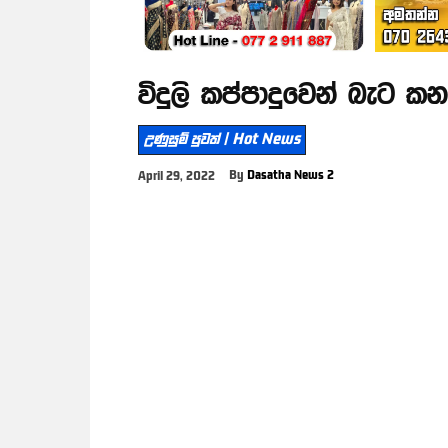
විදුලි කප්පාදුවෙන් බැට
උණුසුම් පුවත් | Hot News
By
Dasatha News 2
April 29, 2022