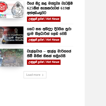
ඊයේ සිදු කළ මත්ද්‍රව්‍ය වැටලීම්
625කින් සැකකරුවන් 619ක්
අත්අඩංගුවට
උණුසුම් පුවත් | Hot News
හෙට සහ අනිද්දා දිවයින පුරා
ග්‍රාම නිලධාරින් ලෙඩ වෙයි
උණුසුම් පුවත් | Hot News
වැල්ලවාය – ඇල්ල මාර්ගයේ
තිබී මිනිස් හිසක් හමුවෙයි
උණුසුම් පුවත් | Hot News
Load more