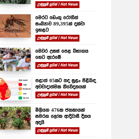
උණුසුම් පුවත් | Hot News
මෙරට ඩෙංගු රෝගීන්
සංඛ්‍යාව 89,395ක් දක්වා
ඉහළට
උණුසුම් පුවත් | Hot News
මෙවර උසස් පෙළ විභාගය
හෙට ඇරඹේ
උණුසුම් පුවත් | Hot News
පළාත් 05කට තද සුළං පිළිබඳ
අවවාදාත්මක නිවේදනයක්
උණුසුම් පුවත් | Hot News
මිලියන 476ක ජනකායක්
සමරන ලෝක ආදිවාසී දිනය
අදයි
උණුසුම් පුවත් | Hot News