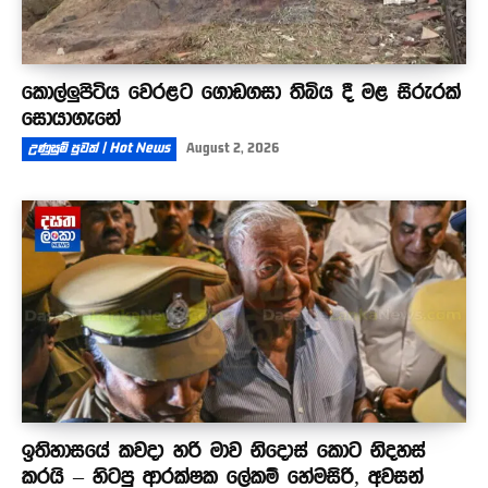
කොල්ලුපිටිය වෙරළට ගොඩගසා තිබිය දී මළ සිරුරක්
සොයාගැනේ
උණුසුම් පුවත් | Hot News
August 2, 2026
ඉතිහාසයේ කවදා හරි මාව නිදොස් කොට නිදහස්
කරයි – හිටපු ආරක්ෂක ලේකම් හේමසිරි, අවසන්