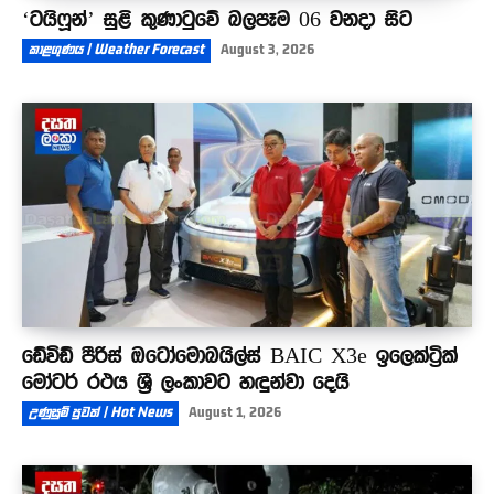
‘ටයිෆූන්’ සුළි කුණාටුවේ බලපෑම 06 වනදා සිට
කාළගුණය | Weather Forecast
August 3, 2026
ඩේවිඩ් පීරිස් ඔටෝමොබයිල්ස් BAIC X3e ඉලෙක්ට්‍රික්
මෝටර් රථය ශ්‍රී ලංකාවට හඳුන්වා දෙයි
උණුසුම් පුවත් | Hot News
August 1, 2026