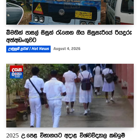
බීමතින් පාසල් සිසුන් රැගෙන ගිය සිසුසැරියේ රියදුරු
අත්අඩංගුවට
උණුසුම් පුවත් | Hot News
August 4, 2026
2025 උ.පෙළ විභාගයට අදාළ විශ්වවිද්‍යාල කඩඉම්