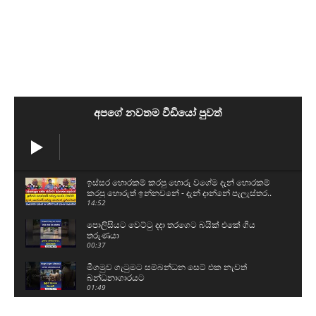
අපගේ නවතම වීඩියෝ පුවත්
ඉස්සර හොරකම් කරපු හොරු වගේම දැන් හොරකම්
කරපු හොරුත් ඉන්නවනේ - දැන් දාන්නේ පැලැස්තර..
14:52
පොලිසියට වෙට්ටු දදා තරගෙට බයික් එකේ ගිය
තරුණයා
00:37
මීගමුව ගැටුමට සම්බන්ධන සෙට් එක නැවත්
බන්ධනාගාරයට
01:49
කුරුවිට බන්ධනාගාරයට ආ ආරක්ෂක අංශ පිටව ගිය