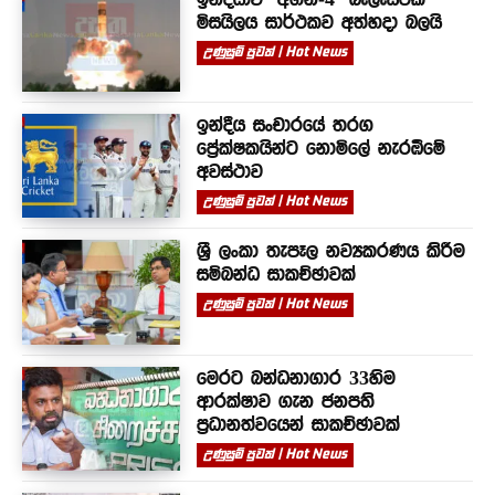
මිසයිලය සාර්ථකව අත්හදා බලයි
උණුසුම් පුවත් | Hot News
ඉන්දීය සංචාරයේ තරග
ප්‍රේක්ෂකයින්ට නොමිලේ නැරඹීමේ
අවස්ථාව
උණුසුම් පුවත් | Hot News
ශ්‍රී ලංකා තැපෑල නව්‍යකරණය කිරීම
සම්බන්ධ සාකච්ඡාවක්
උණුසුම් පුවත් | Hot News
මෙරට බන්ධනාගාර 33හිම
ආරක්ෂාව ගැන ජනපති
ප්‍රධානත්වයෙන් සාකච්ඡාවක්
උණුසුම් පුවත් | Hot News