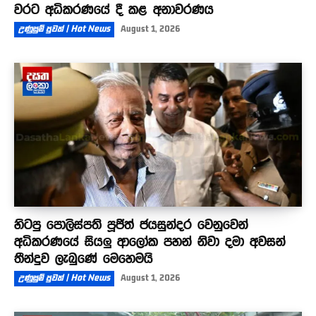
වරට අධිකරණයේ දී කළ අනාවරණය
උණුසුම් පුවත් | Hot News
August 1, 2026
හිටපු පොලිස්පති පූජිත් ජයසුන්දර වෙනුවෙන්
අධිකරණයේ සියලු ආලෝක පහන් නිවා දමා අවසන්
තීන්දුව ලැබුණේ මෙහෙමයි
උණුසුම් පුවත් | Hot News
August 1, 2026