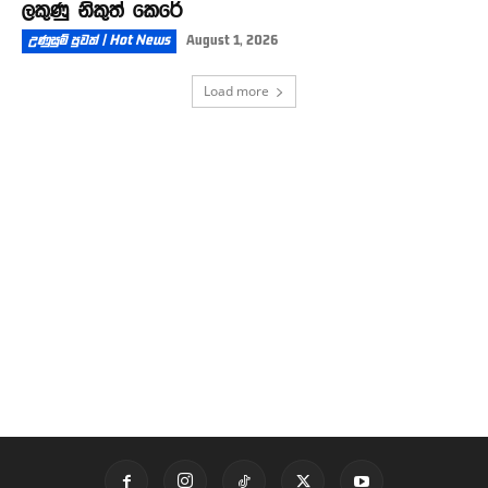
ලකුණු නිකුත් කෙරේ
උණුසුම් පුවත් | Hot News
August 1, 2026
Load more