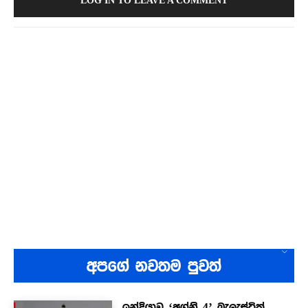
LOG IN TO LEAVE A COMMENT
අපගේ නවතම පුවත්
ඉන්දියාව ‘අග්නි-4’ බැලැස්ටික්