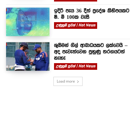
ඉදිරි පැය 36 දීත් ප්‍රදේශ කිහිපයකට
මි. මී 100ක වැසි
උණුසුම් පුවත් | Hot News
ශුබ්මන් ගිල් ආබාධයකට ලක්වෙයි –
අද පැවැත්වෙන පුහුණු තරගයටත්
නැහැ
උණුසුම් පුවත් | Hot News
Load more