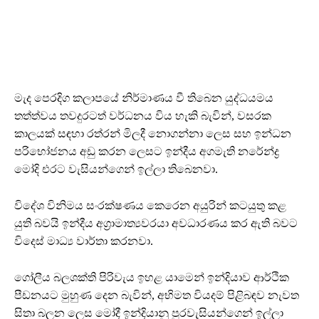
මැද පෙරදිග කලාපයේ නිර්මාණය වී තිබෙන යුද්ධයමය
තත්ත්වය තවදුරටත් වර්ධනය විය හැකි බැවින්, වසරක
කාලයක් සඳහා රත්රන් මිලදී නොගන්නා ලෙස සහ ඉන්ධන
පරිභෝජනය අඩු කරන ලෙසට ඉන්දීය අගමැති නරේන්ද්‍ර
මෝදි එරට වැසියන්ගෙන් ඉල්ලා තිබෙනවා.
විදේශ විනිමය සංරක්ෂණය කෙරෙන අයුරින් කටයුතු කළ
යුති බවයි ඉන්දීය අග්‍රාමාත්‍යවරයා අවධාරණය කර ඇති බවට
විදෙස් මාධ්‍ය වාර්තා කරනවා.
ගෝලීය බලශක්ති පිරිවැය ඉහළ යාමෙන් ඉන්දියාව ආර්ථික
පීඩනයට මුහුණ දෙන බැවින්, අභිමත වියදම් පිළිබඳව නැවත
සිතා බලන ලෙස මෝදී ඉන්දියානු පුරවැසියන්ගෙන් ඉල්ලා