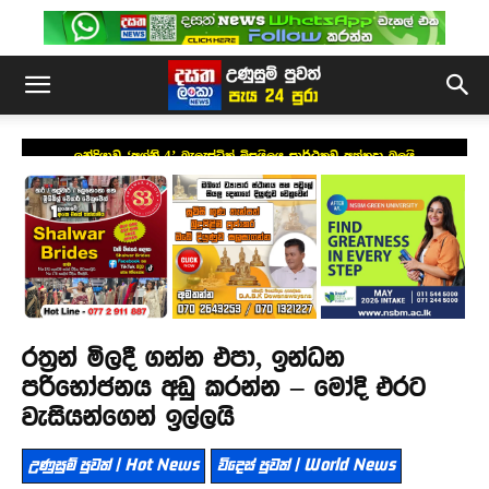
ඉන්දියාව ‘අග්නි-4’ බැලැස්ටික් මිසයිලය සාර්ථකව අත්හදා බලයි
රත්‍රන් මිලදී ගන්න එපා, ඉන්ධන
පරිභෝජනය අඩු කරන්න – මෝදි එරට
වැසියන්ගෙන් ඉල්ලයි
උණුසුම් පුවත් | Hot News
විදෙස් පුවත් | World News