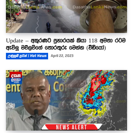
Update – අකුරණට ප්‍රහාරයක් කියා 118 අමතා රටම
ඇවිලූ මව්ලවිගේ තොරතුරු මෙන්න (වීඩියෝ)
උණුසුම් පුවත් | Hot News
April 22, 2023