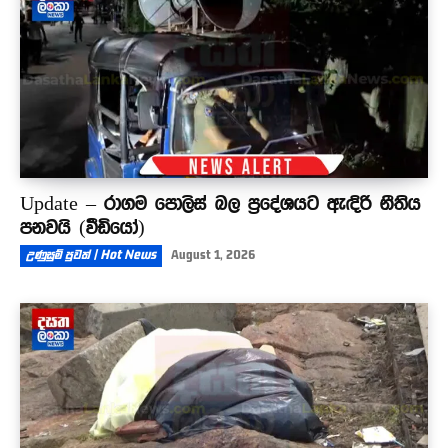
Update – රාගම පොලිස් බල ප්‍රදේශයට ඇඳිරි නීතිය
පනවයි (වීඩියෝ)
උණුසුම් පුවත් | Hot News
August 1, 2026