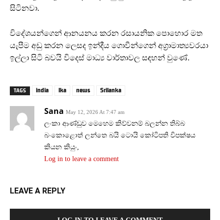
සිටිනවා.
විදේශයන්ගෙන් ආනයනය කරන රසායනික පොහොර මත
යැපීම අඩු කරන ලෙසද ඉන්දීය ගොවීන්ගෙන් අග්‍රාමාත්‍යවරයා
ඉල්ලා සිටි බවයි විදෙස් මාධ්‍ය වාර්තාවල සඳහන් වුණේ.
india
lka
news
Srilanka
TAGS
Sana
May 12, 2026 At 7:47 am
ලංකා ආණ්ඩුව මෙහෙම කිව්වනම් බලන්න තිබ්බ
බංකොළොත් ලන්තෙ බයි ටොයි කෝටිපති විපක්ෂය
කියන කියුං,
Log in to leave a comment
LEAVE A REPLY