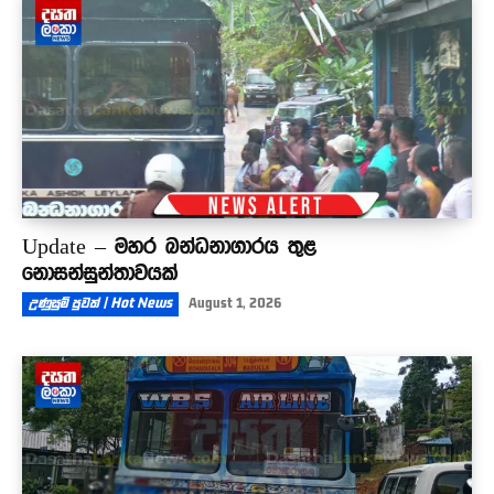
Update – මහර බන්ධනාගාරය තුළ
නොසන්සුන්තාවයක්
උණුසුම් පුවත් | Hot News
August 1, 2026