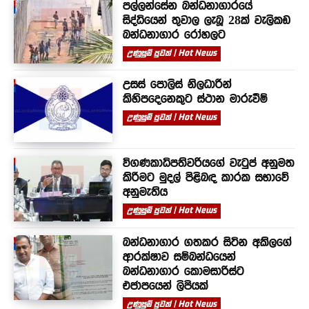
පල්ලන්සේන බන්ධනාගාරයේ
සිද්ධියෙන් තුවාල ලැබූ 28ක් වැලිකඩ
බන්ධනාගාර රෝහලට
උණුසුම් පුවත් | Hot News
උසස් පොලිස් නිලධාරීන්
කිහිපදෙනෙකුට ස්ථාන මාරුවීම්
උණුසුම් පුවත් | Hot News
විගණකාධිපතිවරියගේ වැටුප් අනුමත
කිරීමට මුදල් පිළිබඳ කාරක සභාවේ
අනුමැතිය
උණුසුම් පුවත් | Hot News
බන්ධනාගාර ගතකර සිටින අකිලගේ
ආරක්ෂාව සම්බන්ධයෙන්
බන්ධනාගාර කොමසාරිස්ට
එජාපයෙන් ලිපියක්
උණුසුම් පුවත් | Hot News