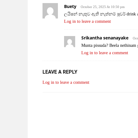
Buety
October 25, 2025 At 10:50 pm
ලයිෂන් නැතුව ඇති නැත්නම් ෂුවර් drink a
Log in to leave a comment
Srikantha senanayake
Oct
Munta pissuda? Beela nethinam g
Log in to leave a comment
LEAVE A REPLY
Log in to leave a comment