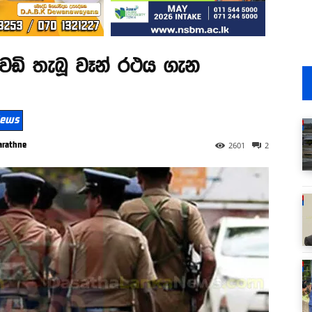
වෙඩි තැබූ වෑන් රථය ගැන
 News
arathne
2601
2