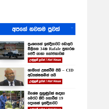
All
අපගේ නවතම පුවත්
ප්‍රංශයෙන් ඉන්දියාවට ඩොලර්
බිලියන 34ක Rafale ප්‍රහාරක
ජෙට් යානා යෝජනාවක්
උණුසුම් පුවත් | Hot News
ශානිගේ උසස්වීම එයි – CID
අධ්‍යක්ෂකමින් යයි
උණුසුම් පුවත් | Hot News
විශේෂ පුහුණුවක් සඳහා
මෙරට කිරි ගොවීන් 19
දෙනෙක් ඉන්දියාවට