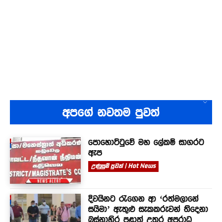
අපගේ නවතම පුවත්
පොහොට්ටුවේ මහ ලේකම් සාගරට
ඇප
උණුසුම් පුවත් | Hot News
දිවයිනට රැගෙන ආ ‘රත්මලානේ
සයිමා’ ඇතුළු සැකකරුවන් තිදෙනා
බස්නාහිර පළාත් උතුර අපරාධ