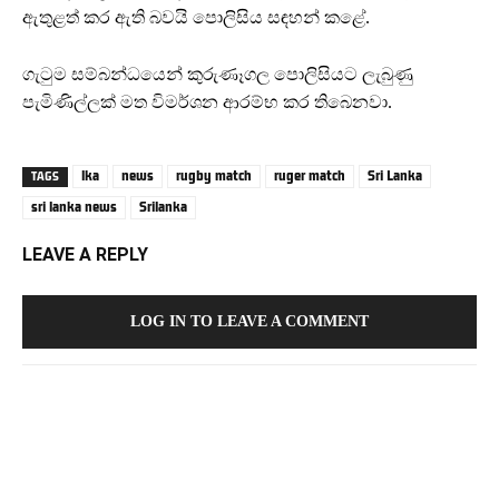
ඇතුළත් කර ඇති බවයි පොලිසිය සඳහන් කළේ.
ගැටුම සම්බන්ධයෙන් කුරුණෑගල පොලිසියට ලැබුණු
පැමිණිල්ලක් මත විමර්ශන ආරම්භ කර තිබෙනවා.
lka
news
rugby match
ruger match
Sri Lanka
TAGS
sri lanka news
Srilanka
LEAVE A REPLY
LOG IN TO LEAVE A COMMENT