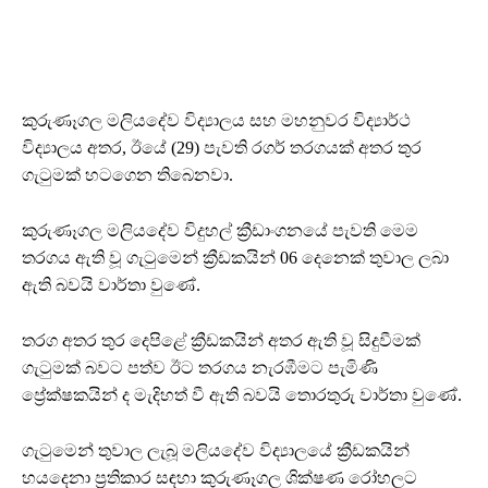
කුරුණෑගල මලියදේව විද්‍යාලය සහ මහනුවර විද්‍යාර්ථ
විද්‍යාලය අතර, ඊයේ (29) පැවති රගර් තරගයක් අතර තුර
ගැටුමක් හටගෙන තිබෙනවා.
කුරුණෑගල මලියදේව විදුහල් ක්‍රීඩාංගනයේ පැවති මෙම
තරගය ඇති වූ ගැටුමෙන් ක්‍රීඩකයින් 06 දෙනෙක් තුවාල ලබා
ඇති බවයි වාර්තා වුණේ.
තරග අතර තුර දෙපිළේ ක්‍රීඩකයින් අතර ඇති වූ සිදුවීමක්
ගැටුමක් බවට පත්ව ඊට තරගය නැරඹීමට පැමිණි
ප්‍රේක්ෂකයින් ද මැදිහත් වී ඇති බවයි තොරතුරු වාර්තා වුණේ.
ගැටුමෙන් තුවාල ලැබූ මලියදේව විද්‍යාලයේ ක්‍රීඩකයින්
හයදෙනා ප්‍රතිකාර සඳහා කුරුණෑගල ශික්ෂණ රෝහලට