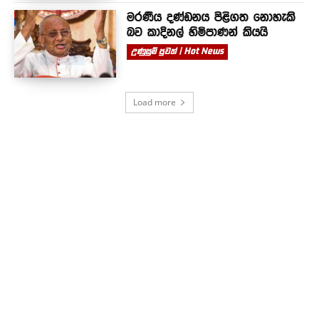
මරණීය දණ්ඩනය පිළිගත නොහැකි
බව කාදිනල් හිමිපාණන් කියයි
උණුසුම් පුවත් | Hot News
Load more