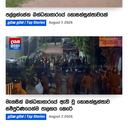
පල්ලන්සේන බන්ධනාගාරයේ නොසන්සුන්තාවයක්
ප්‍රධාන පුවත් | Top Stories
August 7, 2026
මැගසින් බන්ධනාගාරයේ ඇති වූ නොසන්සුන්තාව
සම්පූර්ණයෙන්ම පාලනය කෙරේ
ප්‍රධාන පුවත් | Top Stories
August 7, 2026