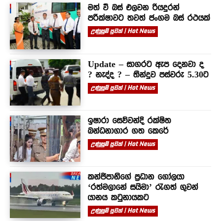
මත් වී බස් එලවන රියදුරන්
පරීක්ෂාවට තවත් ජංගම බස් රථයක්
උණුසුම් පුවත් | Hot News
Update – සාගරට ඇප දෙනවා ද
? නැද්ද ? – තීන්දුව පස්වරු 5.30ට
උණුසුම් පුවත් | Hot News
ඉෂාරා සෙව්වන්දි රක්ෂිත
බන්ධනාගාර ගත කෙරේ
උණුසුම් පුවත් | Hot News
කන්ජිපානිගේ ප්‍රධාන ගෝලයා
‘රත්මලානේ සයිමා’ රැගත් ගුවන්
යානය කටුනායකට
උණුසුම් පුවත් | Hot News