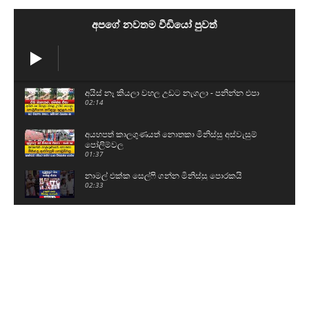
අපගේ නවතම වීඩියෝ පුවත්
අයිස් නෑ කියලා වහල උඩට නැගලා - පනින්න එපා
02:14
අයහපත් කාලගුණයත් නොතකා මිනිස්සු අස්වැසුම්
පෝලිම්වල
01:37
නාමල් එක්ක සෙල්ෆි ගන්න මිනිස්සු පොරකයි
02:33
මූව අත්අඩංගුවට ගන්න ඕනේ
02:28
රත්මලාගේ සයිමා ඇතුළු තිදෙනාව ලංකාවට රැගෙන
ආ හැටි
01:15
ඉෂාරා සෙව්වන්දි රිමාන්ඩ්
00:51