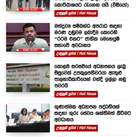
කොට්ඨාශයට රැගෙන යයි (වීඩියෝ)
උණුසුම් පුවත් | Hot News
මත්ද්‍රව්‍ය සම්බන්ධ අපරාධ සඳහා
මරණ දඬුවම ලබාදීම කෙරෙහි
“රටම එකට” ජාතික මෙහෙයුම්
සභාවේ අවධානය
උණුසුම් පුවත් | Hot News
කොළඹ සරසවියේ අධ්‍යාපනය ලැබු
සිසුවෙක් උපකුලපතිවරයා ඇතුළු
පාලනාධිකාරියෙන් වන්දි ඉල්ලා නඩු
පවරයි
උණුසුම් පුවත් | Hot News
ගුණාත්මක අධ්‍යාපන පද්ධතියක්
සඳහා ගුරු සේවය ශක්තිමත් කිරීමට
අවධානය
උණුසුම් පුවත් | Hot News