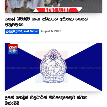
පාසල් නිවාඩුව ගැන අධ්‍යාපන අමාත්‍යාංශයෙන්
දැනුම්දීමක්
උණුසුම් පුවත් | Hot News
August 6, 2026
උසස් පොලිස් නිලධාරීන් කිහිපදෙනෙකුට ස්ථාන
මාරුවීම්