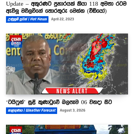
Update – අකුරණට ප්‍රහාරයක් කියා 118 අමතා රටම
ඇවිලූ මව්ලවිගේ තොරතුරු මෙන්න (වීඩියෝ)
උණුසුම් පුවත් | Hot News
April 22, 2023
‘ටයිෆූන්’ සුළි කුණාටුවේ බලපෑම 06 වනදා සිට
කාළගුණය | Weather Forecast
August 3, 2026