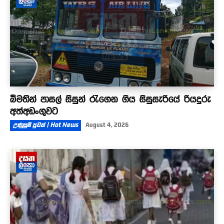
බීමතින් පාසල් සිසුන් රැගෙන ගිය සිසුසැරියේ රියදුරු
අත්අඩංගුවට
උණුසුම් පුවත් | Hot News
August 4, 2026