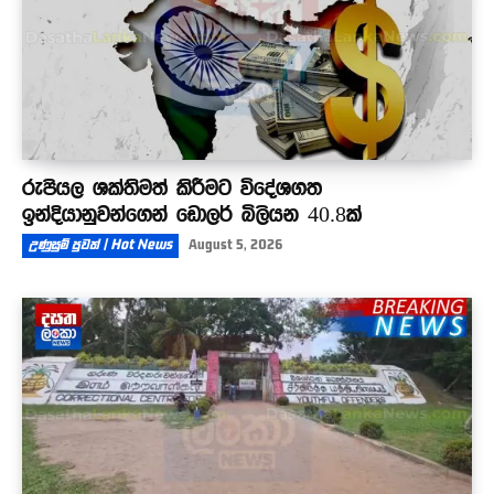
රුපියල ශක්තිමත් කිරීමට විදේශගත
ඉන්දියානුවන්ගෙන් ඩොලර් බිලියන 40.8ක්
උණුසුම් පුවත් | Hot News
August 5, 2026