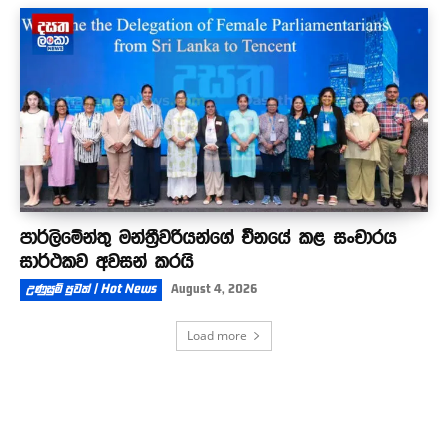
පාර්ලිමේන්තු මන්ත්‍රීවරියන්ගේ චීනයේ කළ සංචාරය
සාර්ථකව අවසන් කරයි
උණුසුම් පුවත් | Hot News
August 4, 2026
Load more