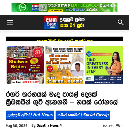
පොහොට්ටුවේ මහ ලේකම් සාගරට ඇප
රගර් තරගයක් මැද පාසල් දෙකේ
ක්‍රීඩකයින් ගුටි ඇනගනී – හයක් රෝහලේ
උණුසුම් පුවත් | Hot News
සමාජ ගොසිප් | Social Gossip
By
Dasatha News 4
May 30, 2026
495
0