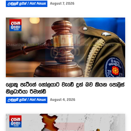
උණුසුම් පුවත් | Hot News
August 7, 2026
ලොකු පැටීගේ ගෝලයාට වැඩේ දුන් බව කියන පොලිස්
නිලධාරියා රිමාන්ඩ්
උණුසුම් පුවත් | Hot News
August 4, 2026