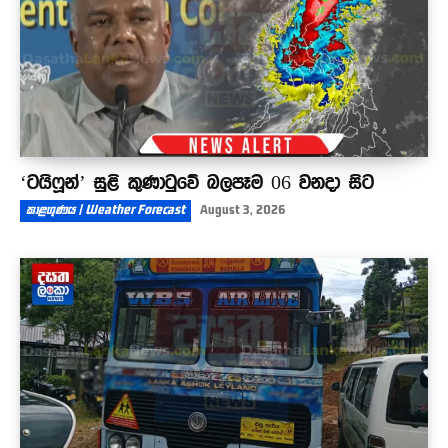
‘ටයිෆූන්’ සුළි කුණාටුවේ බලපෑම 06 වනදා සිට
කාළගුණය | Weather Forecast
August 3, 2026