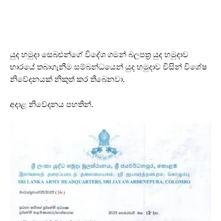
යුද හමුදා සෙබළුන්ගේ විදේශ ගමන් බලපත්‍ර යුද හමුදාව
භාරයේ තබාගැනීම සම්බන්ධයෙන් යුද හමුදාව විසින් විශේෂ
නිවේදනයක් නිකුත් කර තිබෙනවා.
අදාළ නිවේදනය පහතින්.