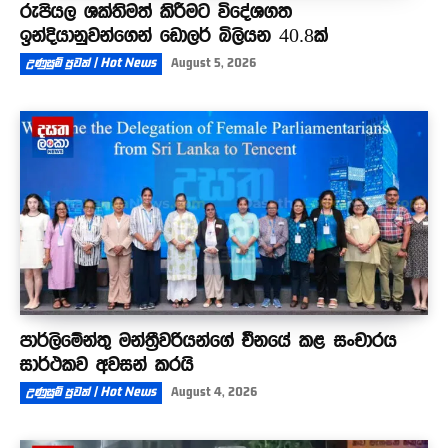
රුපියල ශක්තිමත් කිරීමට විදේශගත
ඉන්දියානුවන්ගෙන් ඩොලර් බිලියන 40.8ක්
උණුසුම් පුවත් | Hot News
August 5, 2026
පාර්ලිමේන්තු මන්ත්‍රීවරියන්ගේ චීනයේ කළ සංචාරය
සාර්ථකව අවසන් කරයි
උණුසුම් පුවත් | Hot News
August 4, 2026