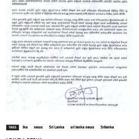
lka
news
Sri Lanka
sri lanka news
Srilanka
TAGS