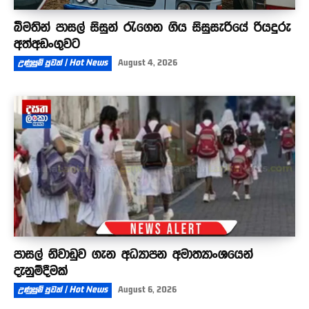
බීමතින් පාසල් සිසුන් රැගෙන ගිය සිසුසැරියේ රියදුරු
අත්අඩංගුවට
උණුසුම් පුවත් | Hot News
August 4, 2026
පාසල් නිවාඩුව ගැන අධ්‍යාපන අමාත්‍යාංශයෙන්
දැනුම්දීමක්
උණුසුම් පුවත් | Hot News
August 6, 2026