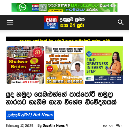
පොදුජන පෙරමුණේ මහ ලේකම් සාගර කාරියවසම් අත්අඩංගුවට
යුද හමුදා සෙබළුන්ගේ පාස්පෝට් හමුදා
භාරයට ගැනීම ගැන විශේෂ නිවේදනයක්
උණුසුම් පුවත් | Hot News
By
Dasatha News 4
February 17, 2025
721
0