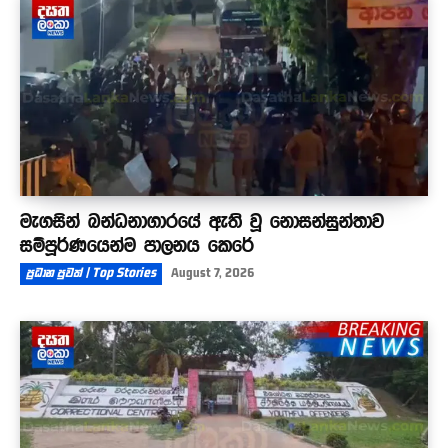
මැගසින් බන්ධනාගාරයේ ඇති වූ නොසන්සුන්තාව
සම්පූර්ණයෙන්ම පාලනය කෙරේ
ප්‍රධාන පුවත් | Top Stories
August 7, 2026