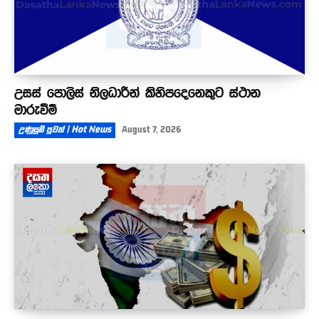
උසස් පොලිස් නිලධාරීන් කිහිපදෙනෙකුට ස්ථාන
මාරුවීම්
උණුසුම් පුවත් | Hot News
August 7, 2026