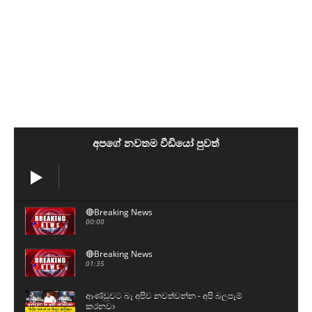
අපගේ නවතම වීඩියෝ පුවත්
🔴Breaking News
00:00
🔴Breaking News
01:35
ආණ්ඩුවට බෑ අපිව නවත්වන්න - අපි බලපෑම්
කරනවා