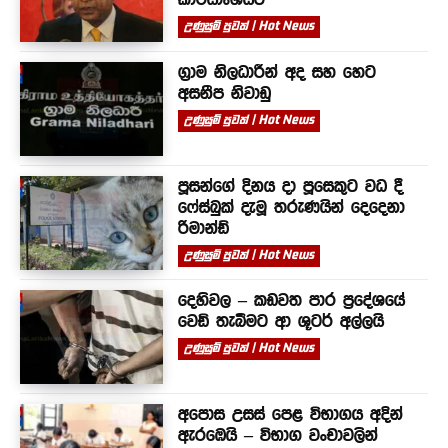
උණුසුම් පුවත් | Hot News
ග්‍රාම නිලධාරීන් අද සහ හෙට
අසනීප නිවාඩු
උණුසුම් පුවත් | Hot News
පූසන්ගේ දිනය දා පූසෙකුට වධ දී
ෆේස්බුක් දැමූ තරුණයින් දෙදෙනා
රිමාන්ඩ්
උණුසුම් පුවත් | Hot News
දෙහිවල – කඩවත පාර ප්‍රදේශයේ
වෙඩි තැබීමට ආ ශූටර් අල්ලයි
උණුසුම් පුවත් | Hot News
අපොස උසස් පෙළ විභාගය අදින්
ඇරඹෙයි – විභාග වංචාවලින්