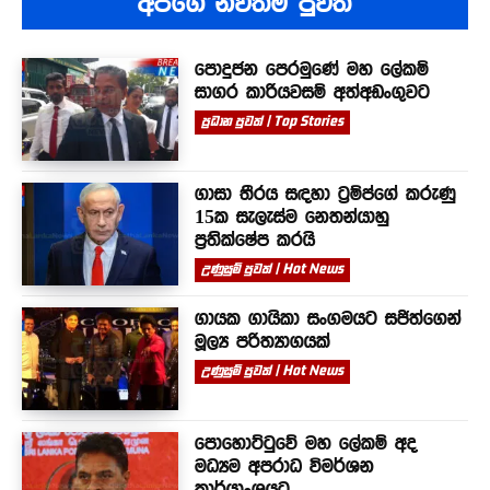
අපගේ නවතම පුවත්
පොදුජන පෙරමුණේ මහ ලේකම්
සාගර කාරියවසම් අත්අඩංගුවට
ප්‍රධාන පුවත් | Top Stories
ගාසා තීරය සඳහා ට්‍රම්ප්ගේ කරුණු
15ක සැලැස්ම නෙතන්යාහු
ප්‍රතික්ෂේප කරයි
උණුසුම් පුවත් | Hot News
ගායක ගායිකා සංගමයට සජිත්ගෙන්
මූල්‍ය පරිත්‍යාගයක්
උණුසුම් පුවත් | Hot News
පොහොට්ටුවේ මහ ලේකම් අද
මධ්‍යම අපරාධ විමර්ශන
කාර්යාංශයට