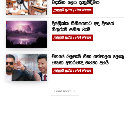
වළකින ලෙස දැනුම්දීමක්
උණුසුම් පුවත් | Hot News
දිස්ත්‍රික්ක කිහිපයකට අද දිනයේ
ගිගුරුම් සහිත වැසි
උණුසුම් පුවත් | Hot News
චීනයේ බලපෑම් නිසා නේපාලය ලොකු
වැඩක් අතරමැද නවතා දමයි
උණුසුම් පුවත් | Hot News
Load more