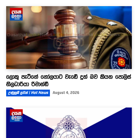
ලොකු පැටීගේ ගෝලයාට වැඩේ දුන් බව කියන පොලිස්
නිලධාරියා රිමාන්ඩ්
උණුසුම් පුවත් | Hot News
August 4, 2026