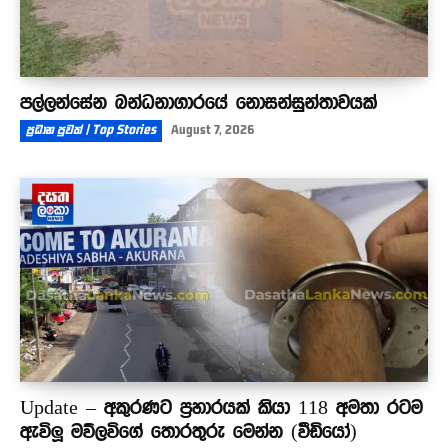
පල්ලන්සේන බන්ධනාගාරයේ නොසන්සුන්තාවයක්
ප්‍රධාන පුවත් | Top Stories
August 7, 2026
Update – අකුරණට ප්‍රහාරයක් කියා 118 අමතා රටම
ඇවිලූ මව්ලවිගේ තොරතුරු මෙන්න (වීඩියෝ)