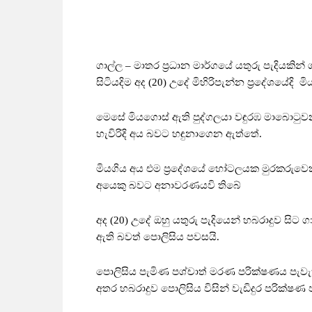
ගාල්ල – මාතර ප්‍රධාන මාර්ගයේ යතුරු පැදියකින්
සිටියදිම අද (20) උදේ මිහිරිපැන්න ප්‍රදේශයේද
මෙසේ මියගොස් ඇති පුද්ගලයා වඳුරඹ මාබොටුවන
හැවිරිදි අය බවට හඳුනාගෙන ඇත්තේ.
මියගිය අය එම ප්‍රදේශයේ හෝටලයක මුරකරුව
අයෙකු බවට අනාවරණයවි තිබේ
අද (20) උදේ ඔහු යතුරු පැදියෙන් හබරාදුව සිට ග
ඇති බවත් පොලිසිය පවසයි.
පොලිසිය පැමිණ පශ්චාත් මරණ පරික්ෂණය පැව
අතර හබරාදුව පොලිසිය විසින් වැඩිදුර පරික්ෂ