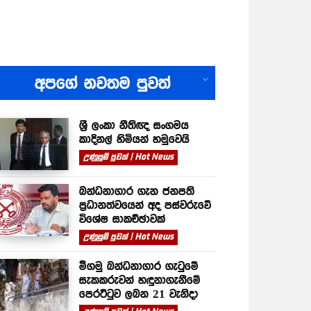
All
අපගේ නවතම පුවත්
ශ්‍රී ලංකා නීතිඥ සංගමය
කාදිනල් හිමියන් හමුවෙයි
උණුසුම් පුවත් | Hot News
බන්ධනාගාර ගැන ජනපති
ප්‍රධානත්වයෙන් අද පස්වරුවේ
විශේෂ සාකච්ඡාවක්
උණුසුම් පුවත් | Hot News
මීගමු බන්ධනාගාර ගැටුමේ
සැකකරුවන් හඳුනාගැනීමේ
පෙරට්ටුව ලබන 21 වැනිදා