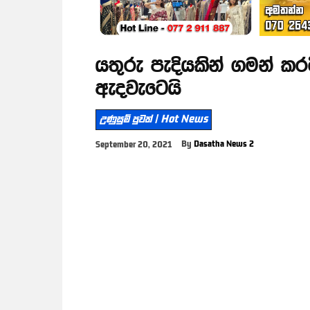
යතුරු පැදියකින් ගමන් කරම
ඇදවැටෙයි
උණුසුම් පුවත් | Hot News
By
Dasatha News 2
September 20, 2021