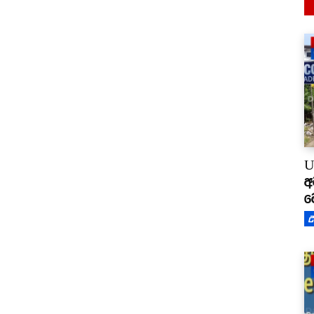
U
අ
ම
උ