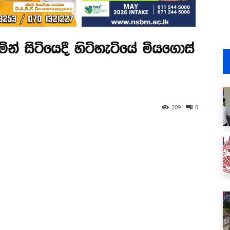
ින් සිටියෙදී හිටිහැටියේ මියගොස්
209
0