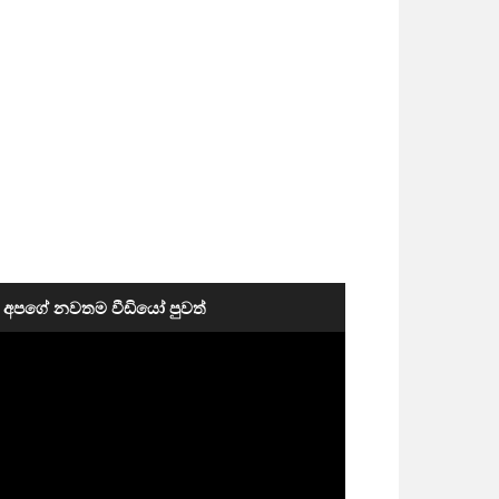
අපගේ නවතම වීඩියෝ පුවත්