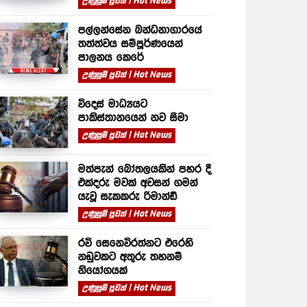
උණුසුම් පුවත් | Hot News
පල්ලන්සේන බන්ධනාගාරයේ
තත්ත්වය සම්පූර්ණයෙන්
පාලනය කෙරේ
උණුසුම් පුවත් | Hot News
විදෙස් මාධ්‍යයට
පාකිස්තානයෙන් නව සීමා
උණුසුම් පුවත් | Hot News
මත්පැන් බෝතලයකින් පහර දී
එක්දරු මවක් අවසන් ගමන්
යැවූ සැකකරු රිමාන්ඩ්
උණුසුම් පුවත් | Hot News
රවි සෙනෙවිරත්නට එරෙහි
නඩුවකට අතුරු තහනම්
නියෝගයක්
උණුසුම් පුවත් | Hot News