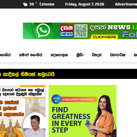
C
30
Colombo
Friday, August 7, 2026
Advertiseme
ගොසිප්
සමාජ ගොසිප්
දේශපාලන
ක්‍රීඩා
විදෙස්
ව්‍යාපාරික
ක
 කාදිනල් හිමියන් හමුවෙයි