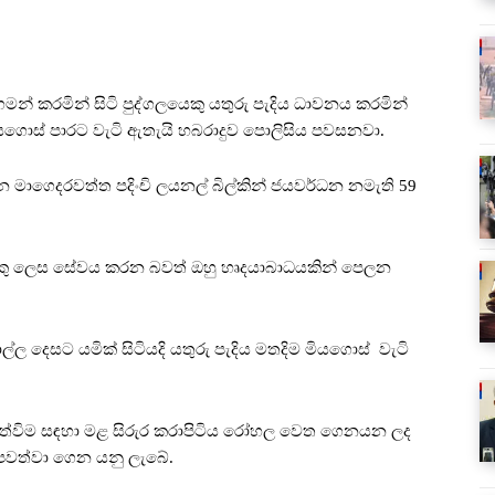
 ගමන් කරමින් සිටි පුද්ගලයෙකු යතුරු පැදිය ධාවනය කරමින්
ි මියගොස් පාරට වැටි ඇතැයි හබරාදුව පොලිසිය පවසනවා.
 මාගෙදරවත්ත පදිංචි ලයනල් බිල්කින් ජයවර්ධන නමැති 59
ෙකු ලෙස සේවය කරන බවත් ඔහු හෘදයාබාධයකින් පෙලන
ාල්ල දෙසට යමික් සිටියදි යතුරු පැදිය මතදිම මියගොස් වැටි
ැත්විම සඳහා මළ සිරුර කරාපිටිය රෝහල වෙත ගෙනයන ලද
ණ පවත්වා ගෙන යනු ලැබේ.