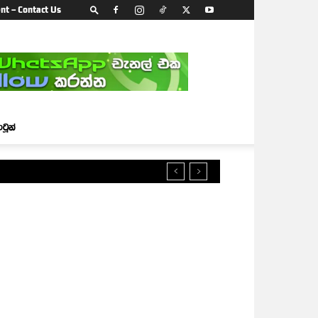
nt – Contact Us
ාටූන්