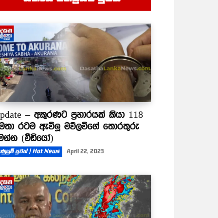
pdate – අකුරණට ප්‍රහාරයක් කියා 118
මතා රටම ඇවිලූ මව්ලවිගේ තොරතුරු
ෙන්න (වීඩියෝ)
ණුසුම් පුවත් | Hot News
April 22, 2023