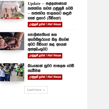
Update – පල්ලන්සේනේ
තත්ත්වය තවත් උණුසුම් වෙයි
– තත්ත්වය පාලනයට කඳුළු
ගෑස් ප්‍රහාර (වීඩියෝ)
උණුසුම් පුවත් | Hot News
පොලිස්පතිගේ සහ
අගවිනිසුරුගේ නිල නිවෙස්
අවට වීඩියෝ කළ අයෙක්
අත්අඩංගුවට
උණුසුම් පුවත් | Hot News
බැංකොක් නුවර පාසලක වෙඩි
තැබීමක්
උණුසුම් පුවත් | Hot News
Load more