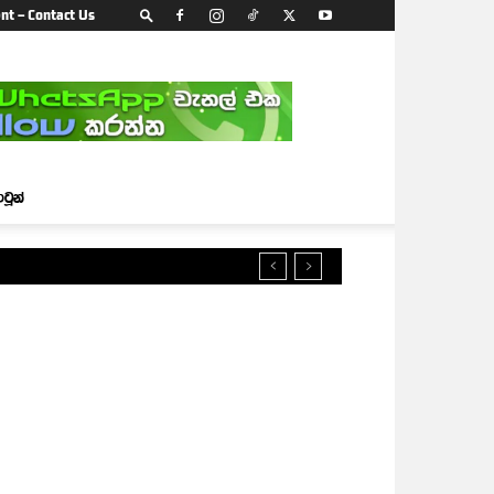
nt – Contact Us
ාටූන්