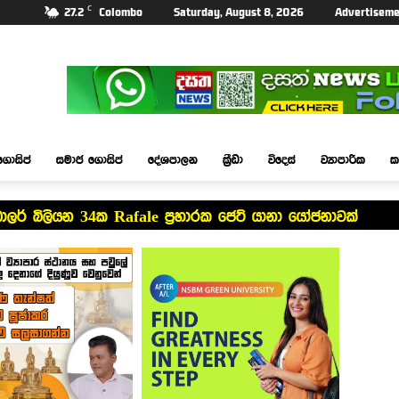
C
27.2
Colombo
Saturday, August 8, 2026
Advertiseme
ගොසිප්
සමාජ ගොසිප්
දේශපාලන
ක්‍රීඩා
විදෙස්
ව්‍යාපාරික
ක
ඩොලර් බිලියන 34ක Rafale ප්‍රහාරක ජෙට් යානා යෝජනාවක්