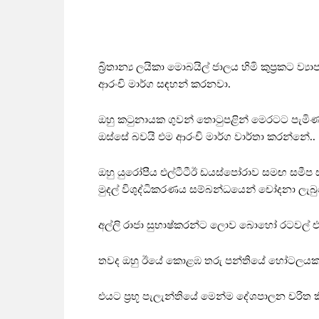
බ්‍රිතාන්‍ය ලයිකා මොබයිල් ජාලය හිමි කුප්‍රකට ව්‍
ආරංචි මාර්ග සඳහන් කරනවා.
ඔහු කටුනායක ගුවන් තොටුපළින් මෙරටට පැමි
ඔස්සේ බවයි එම ආරංචි මාර්ග වාර්තා කරන්නේ..
ඔහු යුරෝපීය එල්ටීටීඊ ඩයස්පෝරාව සමඟ සමී
මුදල් විශුද්ධිකරණය සම්බන්ධයෙන් චෝදනා ලැබු
අල්ලි රාජා සුභාෂ්කරන්ට ලොව බොහෝ රටවල් එ
තවද ඔහු ඊයේ කොළඹ තරු පන්තියේ හෝටලයක ස
එයට ප්‍රභූ පැලැන්තියේ මෙන්ම දේශපාලන චරිත ක