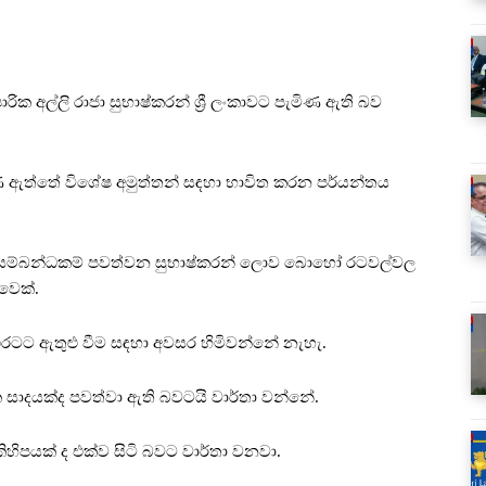
යාපාරික අල්ලි රාජා සුභාෂ්කරන් ශ්‍රී ලංකාවට පැමිණ ඇති බව
ණ ඇත්තේ විශේෂ අමුත්තන් සඳහා භාවිත කරන පර්යන්තය
ප සම්බන්ධකම් පවත්වන සුභාෂ්කරන් ලොව බොහෝ රටවල්වල
වෙක්.
රටට ඇතුළු වීම සඳහා අවසර හිමිවන්නේ නැහැ.
ාදයක්ද පවත්වා ඇති බවටයි වාර්තා වන්නේ.
ිහිපයක් ද එක්ව සිටි බවට වාර්තා වනවා.