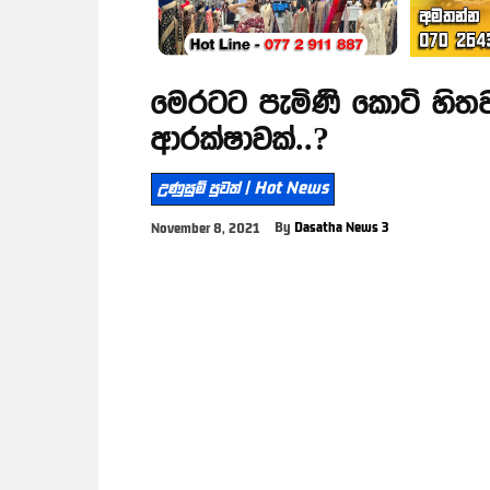
මෙරටට පැමිණි කොටි හිතවා
ආරක්ෂාවක්..?
උණුසුම් පුවත් | Hot News
By
Dasatha News 3
November 8, 2021