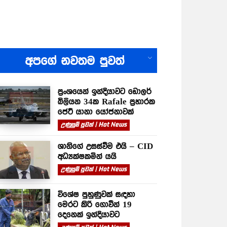
All
අපගේ නවතම පුවත්
ප්‍රංශයෙන් ඉන්දියාවට ඩොලර්
බිලියන 34ක Rafale ප්‍රහාරක
ජෙට් යානා යෝජනාවක්
උණුසුම් පුවත් | Hot News
ශානිගේ උසස්වීම එයි – CID
අධ්‍යක්ෂකමින් යයි
උණුසුම් පුවත් | Hot News
විශේෂ පුහුණුවක් සඳහා
මෙරට කිරි ගොවීන් 19
දෙනෙක් ඉන්දියාවට