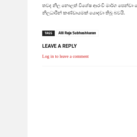
තවද නිල නොලත් විශේෂ ආරංචි මාර්ග පෙන්වා 
නිලධාරීන් කණ්ඩායමක් යොදවා තිබූ බවයි.
Alli Raja Subhashkaran
TAGS
LEAVE A REPLY
Log in to leave a comment