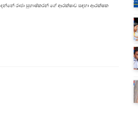
දෙන්නේ රාජා සුභාෂ්කරන් ගේ ආරක්ෂාව සඳහා ආරක්ෂක