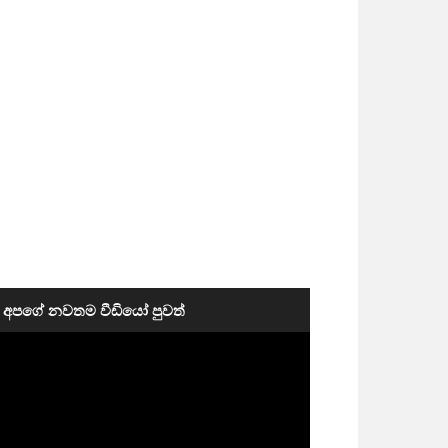
අපගේ නවතම වීඩියෝ පුවත්