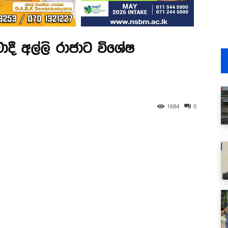
දී අල්ලි රාජාට විශේෂ
1684
0