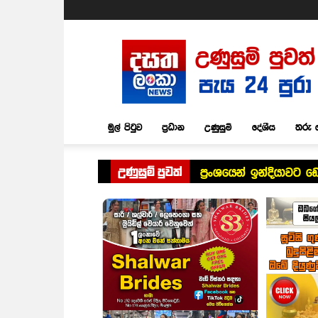
Dasatha
Lanka
News
මුල් පිටුව
ප්‍රධාන
උණුසුම්
දේශීය
තරු 
උණුසුම් පුවත්
ප්‍රංශයෙන් ඉන්දියාවට 