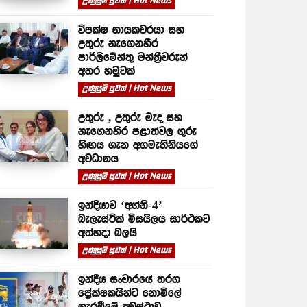
උණුසුම් පුවත් | Hot News
විපක්ෂ නායකවරයා සහ
උතුරු නැගෙනහිර
පාර්ලිමේන්තු මන්ත්‍රීවරුන්
අතර හමුවක්
උණුසුම් පුවත් | Hot News
උතුරු , උතුරු මැද සහ
නැගෙනහිර පළාත්වල ගුරු
හිඟය ගැන අගමැතිනියගේ
අවධානය
උණුසුම් පුවත් | Hot News
ඉන්දියාව ‘අග්නි-4’
බැලැස්ටික් මිසයිලය සාර්ථකව
අත්හදා බලයි
උණුසුම් පුවත් | Hot News
ඉන්දීය සංචාරයේ තරග
ප්‍රේක්ෂකයින්ට නොමිලේ
නැරඹීමේ අවස්ථාව