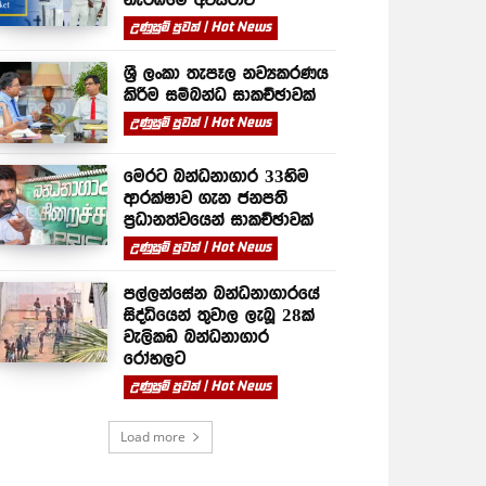
උණුසුම් පුවත් | Hot News
ශ්‍රී ලංකා තැපෑල නව්‍යකරණය
කිරීම සම්බන්ධ සාකච්ඡාවක්
උණුසුම් පුවත් | Hot News
මෙරට බන්ධනාගාර 33හිම
ආරක්ෂාව ගැන ජනපති
ප්‍රධානත්වයෙන් සාකච්ඡාවක්
උණුසුම් පුවත් | Hot News
පල්ලන්සේන බන්ධනාගාරයේ
සිද්ධියෙන් තුවාල ලැබූ 28ක්
වැලිකඩ බන්ධනාගාර
රෝහලට
උණුසුම් පුවත් | Hot News
Load more