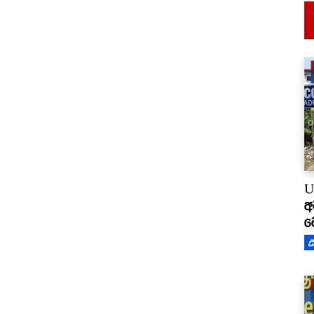
U
අ
ම
උ