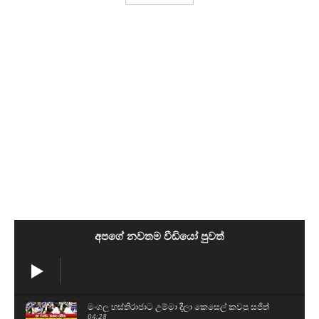
අපගේ නවතම වීඩියෝ පුවත්
මංගල හස්තිරාජාට උම්මා දීලා කෙසෙල් කවපු සජිත්
04:28