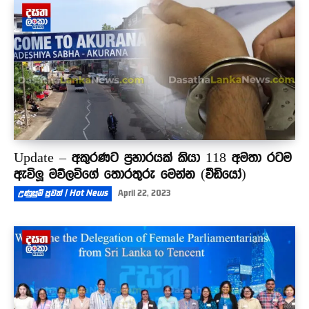
Update – අකුරණට ප්‍රහාරයක් කියා 118 අමතා රටම
ඇවිලූ මව්ලවිගේ තොරතුරු මෙන්න (වීඩියෝ)
උණුසුම් පුවත් | Hot News
April 22, 2023