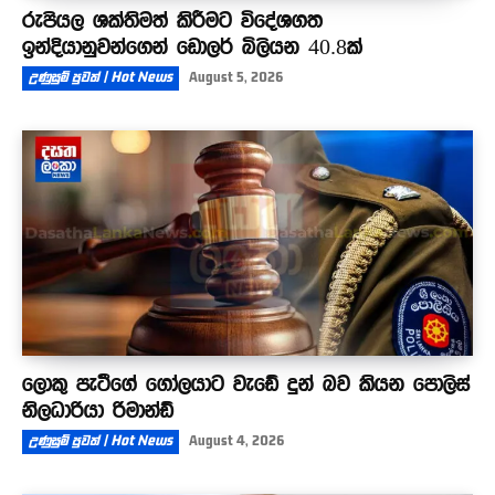
රුපියල ශක්තිමත් කිරීමට විදේශගත
ඉන්දියානුවන්ගෙන් ඩොලර් බිලියන 40.8ක්
උණුසුම් පුවත් | Hot News
August 5, 2026
ලොකු පැටීගේ ගෝලයාට වැඩේ දුන් බව කියන පොලිස්
නිලධාරියා රිමාන්ඩ්
උණුසුම් පුවත් | Hot News
August 4, 2026