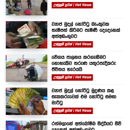
උණුසුම් පුවත් | Hot News
ව්‍යාජ මුදල් නෝට්ටු බැංකුවක
තැම්පත් කිරීමට පැමිණි දෙදෙනෙක්
අත්අඩංගුවට
උණුසුම් පුවත් | Hot News
වේගය පාලනය කරගැනීමට
නොහැකිව තරුණ යතුරපැදිකරු
ජීවිතය හැරයයි
උණුසුම් පුවත් | Hot News
ව්‍යාජ මුදල් නෝට්ටු මුද්‍රණය කළ
සැකකරුවෙක් එම නෝට්ටු සමඟ
මාට්ටු
උණුසුම් පුවත් | Hot News
රත්මලානේ අත්බෝම්බ සිද්ධියට සිව්
දෙනෙක් අත්අඩංගුවට