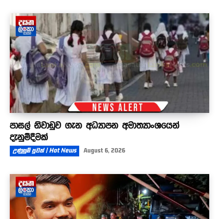
පාසල් නිවාඩුව ගැන අධ්‍යාපන අමාත්‍යාංශයෙන්
දැනුම්දීමක්
උණුසුම් පුවත් | Hot News
August 6, 2026