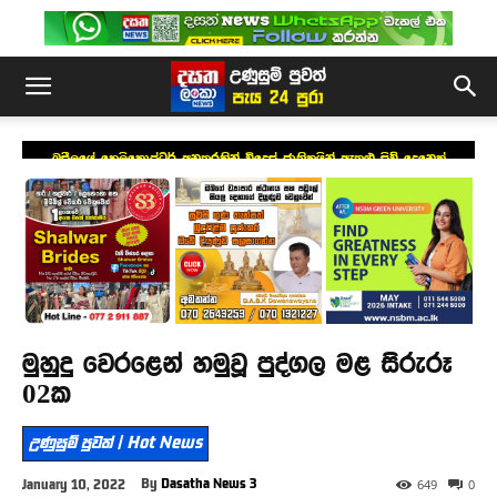
බ්‍රසීලයේ හෙලිකොප්ටර් අනතුරකින් විදෙස් ජාතිකයින් ඇතුළු සිව් දෙනෙක්
ජීවිතක්ෂයට
මුහුදු වෙරළෙන් හමුවූ පුද්ගල මළ සිරුරූ
02ක
උණුසුම් පුවත් | Hot News
By
Dasatha News 3
January 10, 2022
649
0