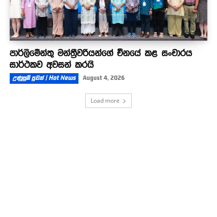
පාර්ලිමේන්තු මන්ත්‍රීවරියන්ගේ චීනයේ කළ සංචාරය
සාර්ථකව අවසන් කරයි
උණුසුම් පුවත් | Hot News
August 4, 2026
Load more