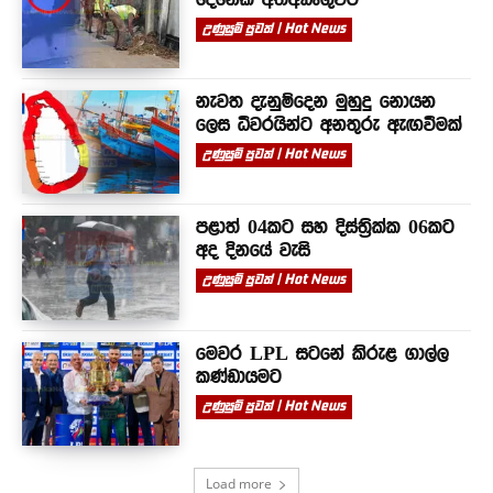
උණුසුම් පුවත් | Hot News
නැවත දැනුම්දෙන මුහුදු නොයන
ලෙස ධීවරයින්ට අනතුරු ඇඟවීමක්
උණුසුම් පුවත් | Hot News
පළාත් 04කට සහ දිස්ත්‍රික්ක 06කට
අද දිනයේ වැසි
උණුසුම් පුවත් | Hot News
මෙවර LPL සටනේ කිරුළ ගාල්ල
කණ්ඩායමට
උණුසුම් පුවත් | Hot News
Load more