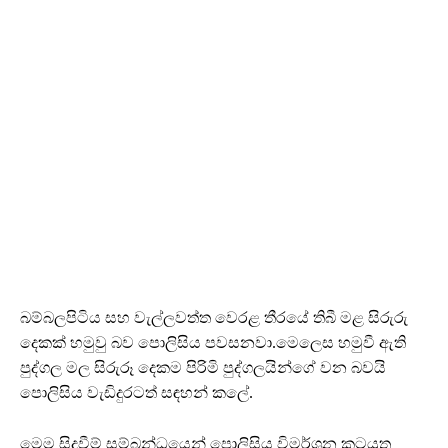
බම්බලපිටිය සහ වැල්ලවත්ත වෙරළ තීරයේ තිබී මළ සිරුරු
දෙකක් හමුවු බව පොලිසිය පවසනවා.මෙලෙස හමුවී ඇති
පුද්ගල මල සිරුරූ දෙකම පිරිමි පුද්ගලයින්ගේ වන බවයි
පොලිසිය වැඩිදුරටත් සඳහන් කලේ.
මෙම සිදුවීම් සම්බන්ධයෙන් පොලිසිය විමර්ශන කටයුතු