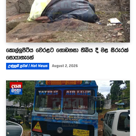
කොල්ලුපිටිය වෙරළට ගොඩගසා තිබිය දී මළ සිරුරක්
සොයාගැනේ
උණුසුම් පුවත් | Hot News
August 2, 2026