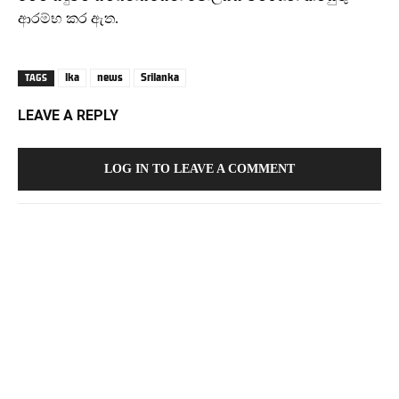
ආරම්භ කර ඇත.
lka
news
Srilanka
TAGS
LEAVE A REPLY
LOG IN TO LEAVE A COMMENT