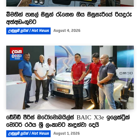
බීමතින් පාසල් සිසුන් රැගෙන ගිය සිසුසැරියේ රියදුරු
අත්අඩංගුවට
උණුසුම් පුවත් | Hot News
August 4, 2026
ඩේවිඩ් පීරිස් ඔටෝමොබයිල්ස් BAIC X3e ඉලෙක්ට්‍රික්
මෝටර් රථය ශ්‍රී ලංකාවට හඳුන්වා දෙයි
උණුසුම් පුවත් | Hot News
August 1, 2026