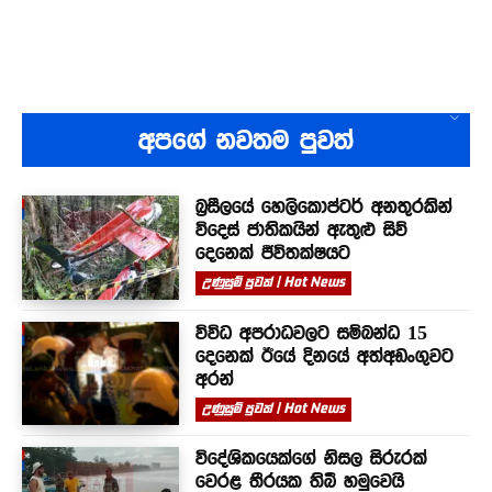
අපගේ නවතම පුවත්
බ්‍රසීලයේ හෙලිකොප්ටර් අනතුරකින්
විදෙස් ජාතිකයින් ඇතුළු සිව්
දෙනෙක් ජීවිතක්ෂයට
උණුසුම් පුවත් | Hot News
විවිධ අපරාධවලට සම්බන්ධ 15
දෙනෙක් ඊයේ දිනයේ අත්අඩංගුවට
අරන්
උණුසුම් පුවත් | Hot News
විදේශිකයෙක්ගේ නිසල සිරුරක්
වෙරළ තීරයක තිබී හමුවෙයි