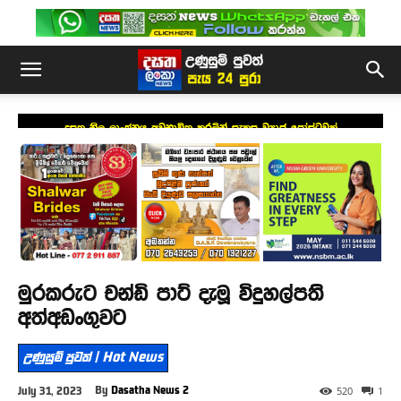
දසත නිල ලාංඡනය අවභාවිත කරමින් සැකසූ ව්‍යාජ පෝස්ටුවක්
මුරකරුට චන්ඩි පාට් දැමූ විදුහල්පති
අත්අඩංගුවට
උණුසුම් පුවත් | Hot News
By
Dasatha News 2
July 31, 2023
520
1