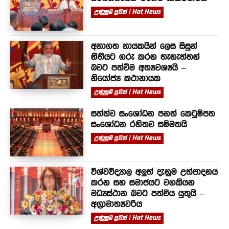
උණුසුම් පුවත් | Hot News
අනාගත නායකයින් ලෙස සිසුන්
නීතියට ගරු කරන තැනැත්තන්
බවට පත්වීම අත්‍යවශ්‍යයි –
නියෝජ්‍ය කථානායක
උණුසුම් පුවත් | Hot News
සත්ත්ව සංශෝධන පනත් කෙටුම්පත
සංශෝධන රහිතව සම්මතයි
උණුසුම් පුවත් | Hot News
විශ්වවිද්‍යාල අලුත් දැනුම උත්පාදනය
කරන සහ සමාජයට වගකියන
මධ්‍යස්ථාන බවට පත්විය යුතුයි –
අග්‍රාමාත්‍යවරිය
උණුසුම් පුවත් | Hot News