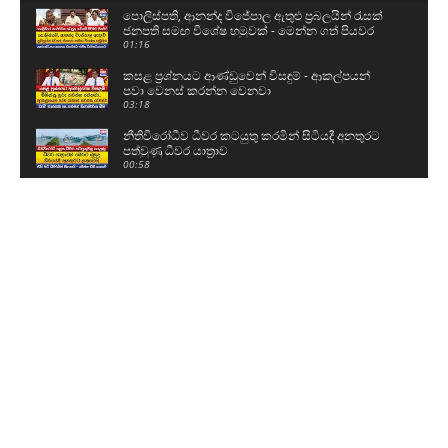
පොලිස්පති, ආනන්ද විජේපාල ඇතුළු ප්‍රබලයින් රැසක්
ජනපති සමඟ විශේෂ හමුවක් - මෙන්න ගත් පියවර
01:16
කසළ ප්‍රශ්නයට ආණ්ඩුවෙන් විසඳුම් - ආකල්පයන්
පවා වෙනස් කරන්න වෙනවා
03:18
නීතිවිරෝධීව ධීවර කටයුතු කරමින් සිටියදී අනතුරට
පත්වුණු ධීවර යාත්‍රාව
00:58
උසස් පෙළ සහ ශිෂ්‍යත්ව විභාගයට බස් යොදවා ඇති
අයුරු මෙන්න - වෙනදා වෙලාවටම තමයි යන්නේ
05:08
ගල් අඟුරු කොමිසමට සාක්ෂි දෙන්න ආ DV චානක
හා කුමාර ජයකොඩි
02:24
අකිල ගැන UNPයෙන් කට අරියි - හොරු අල්ලන
වැඩේ කළේ රනිල්..විහිළු සපයන්න එපා
02:48
රනිල් එකතුවී කතා කළ දේ වජිර හෙළිකරයි - අපේ
කාලයේ සමථ මණ්ඩල රැස්වුණා
06:52
Industry කියලා කෑගැහුවට වැඩක් නෑ..ඒකනේ අපි