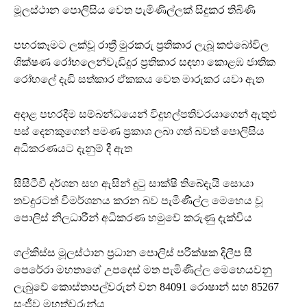
මූලස්ථාන පොලිසිය වෙත පැමිණිල්ලක් සිදුකර තිබිණි
පහරකෑමට ලක්වූ රාත්‍රී මුරකරු ප්‍රතිකාර ලැබූ කළුබෝවිල
ශික්ෂණ රෝහලෙන්වැඩිදුර ප්‍රතිකාර සඳහා කොළඹ ජාතික
රෝහලේ දැඩි සත්කාර ඒකකය වෙත මාරුකර යවා ඇත
අදාළ පහරදීම සම්බන්ධයෙන් විදුහල්පතිවරයාගෙන් ඇතුළු
පස් දෙනකුගෙන් පමණ ප්‍රකාශ ලබා ගත් බවත් පොලිසිය
අධිකරණයට දැනුම් දී ඇත
සීසීටීවී දර්ශන සහ ඇසින් දුටු සාක්ෂි තිබේදැයි සොයා
තවදුරටත් විමර්ශනය කරන බව පැමිණිල්ල මෙහෙය වූ
පොලිස් නිලධාරීන් අධිකරණ හමුවේ කරුණු දැක්විය
ගල්කිස්ස මූලස්ථාන ප්‍රධාන පොලිස් පරීක්ෂක දිලීප සී
පෙරේරා මහතාගේ උපදෙස් මත පැමිණිල්ල මෙහෙයවනු
ලැබුවේ කොස්තාපල්වරුන් වන 84091 රොෂාන් සහ 85267
සංජීව මහත්වරුන්ය