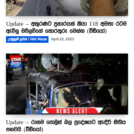
Update – අකුරණට ප්‍රහාරයක් කියා 118 අමතා රටම
ඇවිලූ මව්ලවිගේ තොරතුරු මෙන්න (වීඩියෝ)
උණුසුම් පුවත් | Hot News
April 22, 2023
Update – රාගම පොලිස් බල ප්‍රදේශයට ඇඳිරි නීතිය
පනවයි (වීඩියෝ)