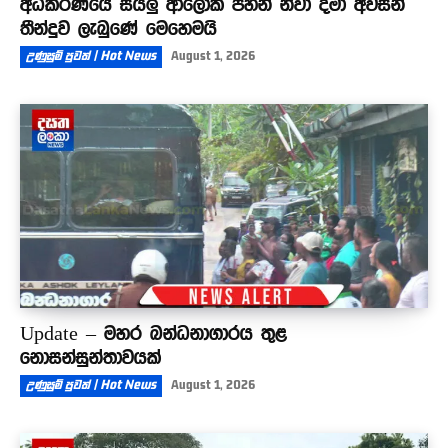
අධිකරණයේ සියලු ආලෝක පහන් නිවා දමා අවසන්
තීන්දුව ලැබුණේ මෙහෙමයි
උණුසුම් පුවත් | Hot News
August 1, 2026
Update – මහර බන්ධනාගාරය තුළ
නොසන්සුන්තාවයක්
උණුසුම් පුවත් | Hot News
August 1, 2026