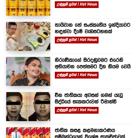
උණුසුම් පුවත් | Hot News
තායිවාන තේ සංස්කෘතිය ඉන්දියාවට
හඳුන්වා දීමේ වැඩසටහනක්
උණුසුම් පුවත් | Hot News
හිරුණිකාගේ සිරදඬුවමට එරෙහි
අභියාචන පෙත්සමට දින නියම වෙයි
උණුසුම් පුවත් | Hot News
චීන ජාතිකයා අවසන් ගමන් යැවූ
සිද්ධියේ සැකකරුවන් රිමාන්ඩ්
උණුසුම් පුවත් | Hot News
ජාතික කසළ කළමනාකරණය
සම්බන්ධයෙන් විශේෂ සාකච්ඡාවක්