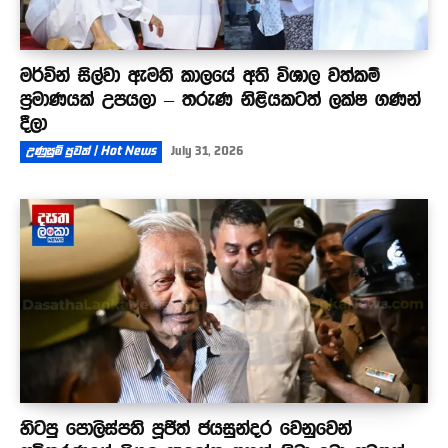
මර්වින් සිල්වා ඇමති කාලයේ අති විශාල වත්කම්
ප්‍රමාණයක් උපයලා – තරුණ නිළියකටත් ලක්ෂ ගණන්
දීලා
උණුසුම් පුවත් | Hot News
July 31, 2026
හිටපු පොලිස්පති පූජිත් ජයසුන්දර වෙනුවෙන්