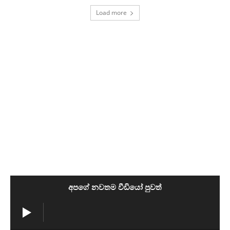
Load more
අපගේ නවතම වීඩියෝ පුවත්