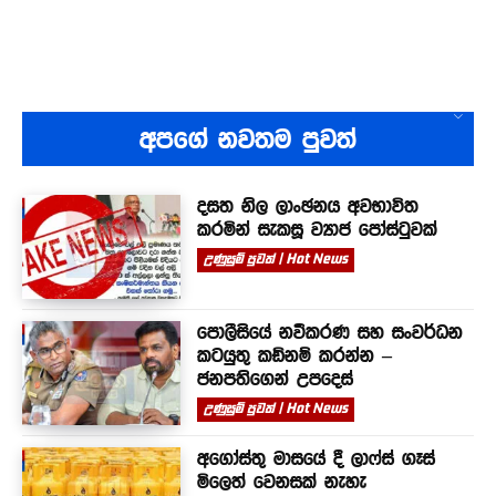
අපගේ නවතම පුවත්
දසත නිල ලාංඡනය අවභාවිත
කරමින් සැකසූ ව්‍යාජ පෝස්ටුවක්
උණුසුම් පුවත් | Hot News
පොලීසියේ නවීකරණ සහ සංවර්ධන
කටයුතු කඩිනම් කරන්න –
ජනපතිගෙන් උපදෙස්
උණුසුම් පුවත් | Hot News
අගෝස්තු මාසයේ දී ලාෆ්ස් ගෑස්
මිලෙත් වෙනසක් නැහැ