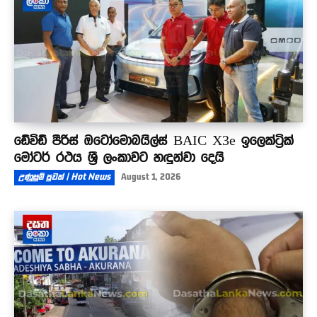
ඩේවිඩ් පීරිස් ඔටෝමොබයිල්ස් BAIC X3e ඉලෙක්ට්‍රික්
මෝටර් රථය ශ්‍රී ලංකාවට හඳුන්වා දෙයි
උණුසුම් පුවත් | Hot News
August 1, 2026