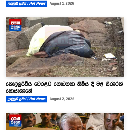
උණුසුම් පුවත් | Hot News
August 1, 2026
කොල්ලුපිටිය වෙරළට ගොඩගසා තිබිය දී මළ සිරුරක්
සොයාගැනේ
උණුසුම් පුවත් | Hot News
August 2, 2026