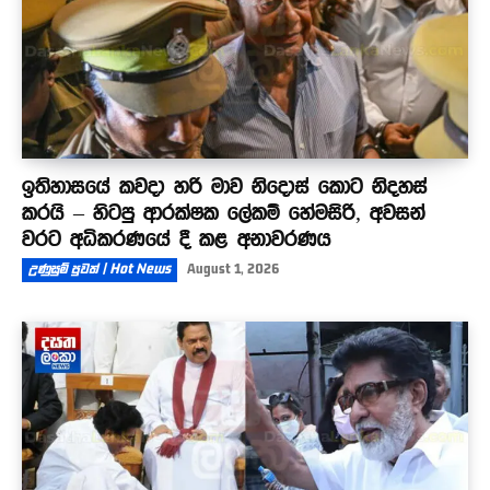
ඉතිහාසයේ කවදා හරි මාව නිදොස් කොට නිදහස්
කරයි – හිටපු ආරක්ෂක ලේකම් හේමසිරි, අවසන්
වරට අධිකරණයේ දී කළ අනාවරණය
උණුසුම් පුවත් | Hot News
August 1, 2026