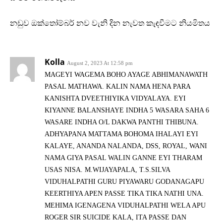
නඩුව ඔක්තෝම්බර් නව වැනි දින නැවත කැඳවීමට නියමිතය
Kolla
August 2, 2023 At 12:58 pm
MAGEYI WAGEMA BOHO AYAGE ABHIMANAWATH
PASAL MATHAWA. KALIN NAMA HENA PARA
KANISHTA DVEETHIYIKA VIDYALAYA. EYI
KIYANNE BALANSHAYE INDHA 5 WASARA SAHA 6
WASARE INDHA O/L DAKWA PANTHI THIBUNA.
ADHYAPANA MATTAMA BOHOMA IHALAYI EYI
KALAYE, ANANDA NALANDA, DSS, ROYAL, WANI
NAMA GIYA PASAL WALIN GANNE EYI THARAM
USAS NISA. M.WIJAYAPALA, T.S.SILVA
VIDUHALPATHI GURU PIYAWARU GODANAGAPU
KEERTHIYA APEN PASSE TIKA TIKA NATHI UNA.
MEHIMA IGENAGENA VIDUHALPATHI WELA APU
ROGER SIR SUICIDE KALA, ITA PASSE DAN