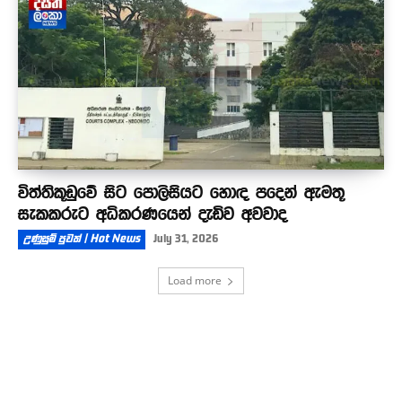
විත්තිකූඩුවේ සිට පොලිසියට හොඳ පදෙන් ඇමතූ
සැකකරුට අධිකරණයෙන් දැඩිව අවවාද
උණුසුම් පුවත් | Hot News
July 31, 2026
Load more