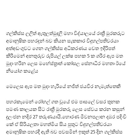
ගල්කිස්ස ලලිත් ඇතුලත්මුදලි මහා විද්යාලයේ රාත්‍රී මුරකරුට
අමානුෂික පහරදුන් බව කියන සැකකාර විදුහල්පතිවරයා
අත්අඩංගුවට ගෙන ගල්කිස්ස අධිකරණය වෙත ඉදිරිපත්
කිරීමෙන් අනතුරුව රුපියල් ලක්ෂ පහක 5 ක ශරීර ඇප මත
මුදා හරින ලෙස මහේස්ත්‍රාත් කෝසල සේනාධීර මහතා ඊයේ
නියෝග කළේය
මෙලෙස ඇප මත මුදා හැරියේ නජිත් ජයවීර නැමැත්තෙකි
පහරකෑමෙන් රෝහල් ගත වූයේ එම පාසලේ වසර තුනක
පමණ කාලයක සිට රාත්‍රී මුරකරු ලෙස සේවය කරන කසුන්
දුලංජන නදිර 27 තරුණයායි.හොරණ මීවනපලාන දඹර පදිංචි
කේ ඒ සිරියලතා මහත්මිය සිය පුතුට විදුහල්පතිවරයා
අමානුෂික පහරදී ඇති බව පවසමින් ඉකුත් 25 දින ගල්කිස්ස