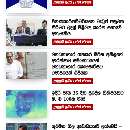
උණුසුම් පුවත් | Hot News
විගණකාධිපතිවරියගේ වැටුප් අනුමත
කිරීමට මුදල් පිළිබඳ කාරක සභාවේ
අනුමැතිය
උණුසුම් පුවත් | Hot News
බන්ධනාගාර ගතකර සිටින අකිලගේ
ආරක්ෂාව සම්බන්ධයෙන්
බන්ධනාගාර කොමසාරිස්ට
එජාපයෙන් ලිපියක්
උණුසුම් පුවත් | Hot News
ඉදිරි පැය 36 දීත් ප්‍රදේශ කිහිපයකට
මි. මී 100ක වැසි
උණුසුම් පුවත් | Hot News
ශුබ්මන් ගිල් ආබාධයකට ලක්වෙයි –