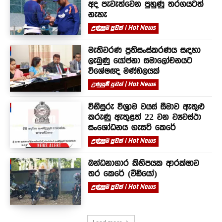
අද පැවැත්වෙන පුහුණු තරගයටත්
නැහැ
උණුසුම් පුවත් | Hot News
මැතිවරණ ප්‍රතිසංස්කරණය සඳහා
ලැබුණු යෝජනා සමාලෝචනයට
විශේෂඥ මණ්ඩලයක්
උණුසුම් පුවත් | Hot News
විනිසුරු විශ්‍රාම වයස් සීමාව ඇතුළු
කරුණු ඇතුළත් 22 වන ව්‍යවස්ථා
සංශෝධනය ගැසට් කෙරේ
උණුසුම් පුවත් | Hot News
බන්ධනාගාර කිහිපයක ආරක්ෂාව
තර කෙරේ (වීඩියෝ)
උණුසුම් පුවත් | Hot News