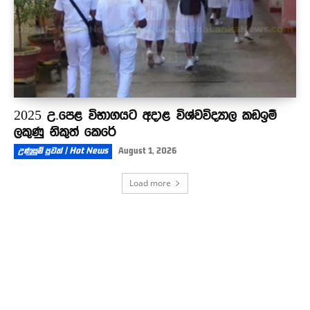
2025 උ.පෙළ විභාගයට අදාළ විශ්වවිද්‍යාල කඩඉම්
ලකුණු නිකුත් කෙරේ
උණුසුම් පුවත් | Hot News
August 1, 2026
Load more