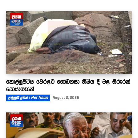
කොල්ලුපිටිය වෙරළට ගොඩගසා තිබිය දී මළ සිරුරක්
සොයාගැනේ
උණුසුම් පුවත් | Hot News
August 2, 2026