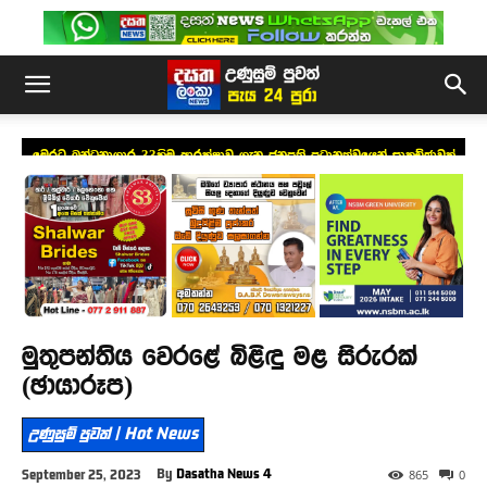
මෙරට බන්ධනාගාර 33හිම ආරක්ෂාව ගැන ජනපති ප්‍රධානත්වයෙන් සාකච්ඡාවක්
මුතුපන්තිය වෙරළේ බිළිඳු මළ සිරුරක්
(ඡායාරූප)
උණුසුම් පුවත් | Hot News
By
Dasatha News 4
September 25, 2023
865
0