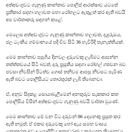
අත්අඩංගුවට ගැනුණු කාන්තාව පොලිස් ආරක්ෂාව යටතේ
ප්‍රතිකාර සදහා හලාවත මහා රෝහලට ඇතුළත් කර ඇති බවයි
අප වාර්තාකරු සඳහන් කළේ.
මෙලෙස අත්අඩංගුවට ගැනුණු කාන්තාව හලාවත, දැදුරුඔය,
ජල ටැංකිය ගම්මානයේ පදිංචිව සිටි 36 හැවිරිදි තැනැත්තියක්.
මෙම කාන්තාව පසුගිය දිනවල දරුවෙකු ලැබීමට ආසන්න
තත්ත්තවයේ සිටි බවත්, දරු ප්‍රසූතිය සඳහා රෝහල් ගතවන බව
පවසා නිවසින් පිටත්ව ගොස් තනිවම ආපසු නිවසට පැමිණ
ඇති බවට පොලීසියට තොරතුරක් ලැබී තිබෙනවා.
ඒ, අනුව සිදුකළ සොයාබැලීමෙන් අනතුරුව සැකකාර කත
පොලීසිය විසින් අත්අඩංගුවට ගැනුණු බවයි වාර්තා වුණේ.
මෙම කාන්තාව මේ වන විට දරුවන් 06 දෙනෙකු ප්‍රසූත කර
ඇති නමුත්, ඒ එකම දරුවෙකු හෝ ඇය සමඟ වාසය
නොකරන බව ද පොලීසිය අනාවරණය කරගෙන තිබෙනවා.