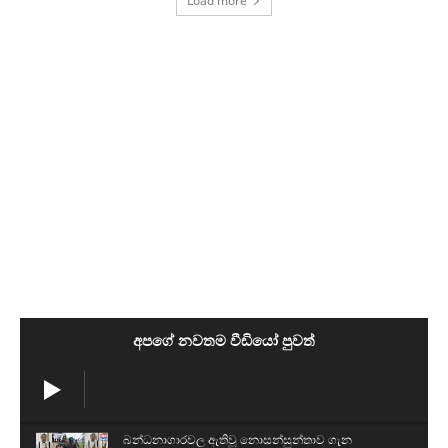
Load more
අපගේ නවතම වීඩියෝ පුවත්
බන්ධනාගාරවල ඇතිවූ නොසන්සුන්තාව ගැන