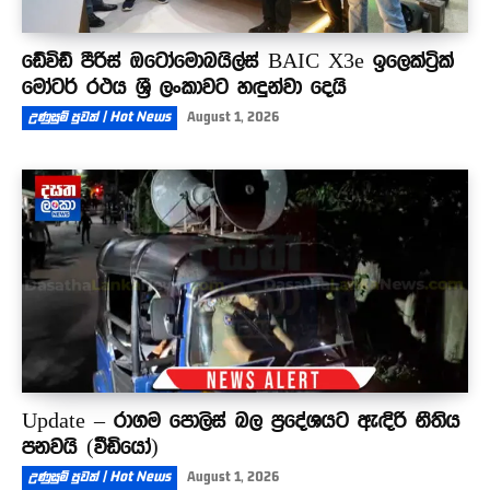
ඩේවිඩ් පීරිස් ඔටෝමොබයිල්ස් BAIC X3e ඉලෙක්ට්‍රික්
මෝටර් රථය ශ්‍රී ලංකාවට හඳුන්වා දෙයි
උණුසුම් පුවත් | Hot News
August 1, 2026
Update – රාගම පොලිස් බල ප්‍රදේශයට ඇඳිරි නීතිය
පනවයි (වීඩියෝ)
උණුසුම් පුවත් | Hot News
August 1, 2026