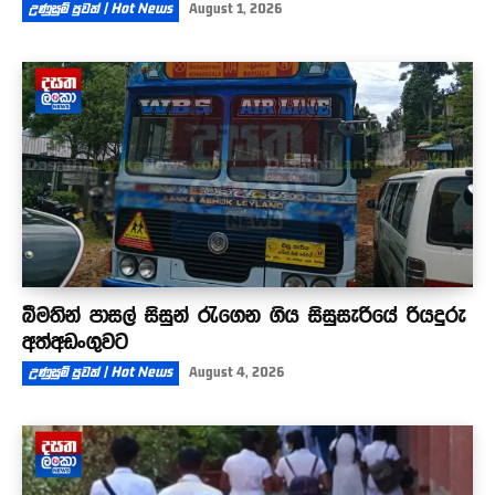
උණුසුම් පුවත් | Hot News
August 1, 2026
බීමතින් පාසල් සිසුන් රැගෙන ගිය සිසුසැරියේ රියදුරු
අත්අඩංගුවට
උණුසුම් පුවත් | Hot News
August 4, 2026