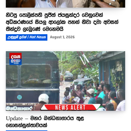
හිටපු පොලිස්පති පූජිත් ජයසුන්දර වෙනුවෙන්
අධිකරණයේ සියලු ආලෝක පහන් නිවා දමා අවසන්
තීන්දුව ලැබුණේ මෙහෙමයි
උණුසුම් පුවත් | Hot News
August 1, 2026
Update – මහර බන්ධනාගාරය තුළ
නොසන්සුන්තාවයක්