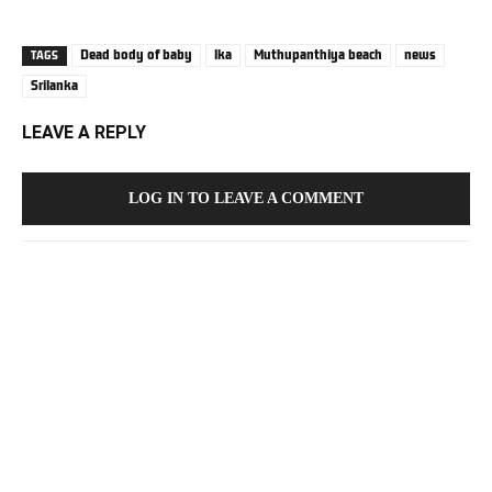
Dead body of baby
lka
Muthupanthiya beach
news
TAGS
Srilanka
LEAVE A REPLY
LOG IN TO LEAVE A COMMENT