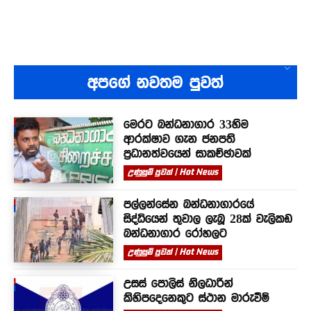
අපගේ නවතම පුවත්
මෙරට බන්ධනාගාර 33හිම
ආරක්ෂාව ගැන ජනපති
ප්‍රධානත්වයෙන් සාකච්ඡාවක්
උණුසුම් පුවත් | Hot News
පල්ලන්සේන බන්ධනාගාරයේ
සිද්ධියෙන් තුවාල ලැබූ 28ක් වැලිකඩ
බන්ධනාගාර රෝහලට
උණුසුම් පුවත් | Hot News
උසස් පොලිස් නිලධාරීන්
කිහිපදෙනෙකුට ස්ථාන මාරුවීම්