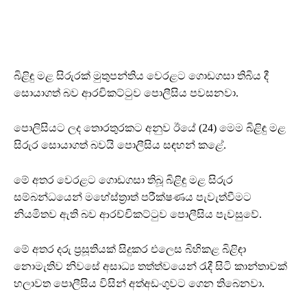
බිළිඳු මළ සිරුරක් මුතුපන්තිය වෙරළට ගොඩගසා තිබිය දී
සොයාගත් බව ආරචිකට්ටුව පොලීසිය පවසනවා.
පොලිසියට ලද තොරතුරකට අනුව ඊයේ (24) මෙම බිළිඳු මළ
සිරුර සොයාගත් බවයි පොලීසිය සඳහන් කළේ.
මේ අතර වෙරළට ගොඩගසා තිබූ බිළිඳු මළ සිරුර
සම්බන්ධයෙන් මහේස්ත්‍රාත් පරීක්ෂණය පැවැත්වීමට
නියමිතව ඇති බව ආරච්චිකට්ටුව පොලීසිය පැවසුවේ.
මේ අතර දරු ප්‍රසූතියක් සිදුකර එලෙස බිහිකළ බිළිඳා
නොමැතිව නිවසේ අසාධ්‍ය තත්ත්වයෙන් රැදී සිටි කාන්තාවක්
හලාවත පොලීසිය විසින් අත්අඩංගුවට ගෙන තිබෙනවා.