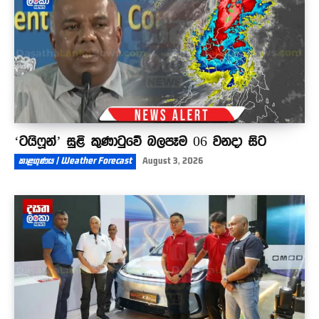
‘ටයිෆූන්’ සුළි කුණාටුවේ බලපෑම 06 වනදා සිට
කාළගුණය | Weather Forecast
August 3, 2026