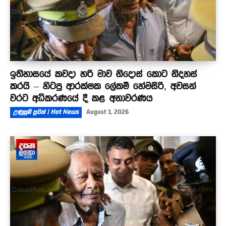
ඉතිහාසයේ කවදා හරි මාව නිදොස් කොට නිදහස්
කරයි – හිටපු ආරක්ෂක ලේකම් හේමසිරි, අවසන්
වරට අධිකරණයේ දී කළ අනාවරණය
උණුසුම් පුවත් | Hot News
August 1, 2026