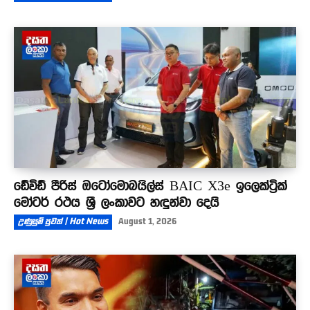
ඩේවිඩ් පීරිස් ඔටෝමොබයිල්ස් BAIC X3e ඉලෙක්ට්‍රික්
මෝටර් රථය ශ්‍රී ලංකාවට හඳුන්වා දෙයි
උණුසුම් පුවත් | Hot News
August 1, 2026