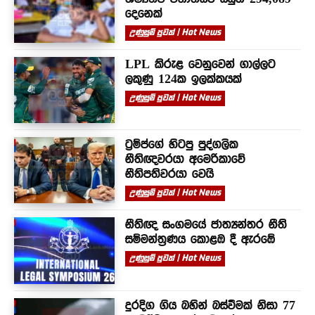
දෙනෙක්
උණුසුම් පුවත් | Hot News
LPL කිරුළ වෙනුවෙන් ගාල්ලට
ලකුණු 124ක ඉලක්කයක්
උණුසුම් පුවත් | Hot News
ට්‍රම්ප්ගේ හිටපු පුද්ගලික
නීතිඥවරයා අමෙරිකාවේ
නීතිපතිවරයා වෙයි
උණුසුම් පුවත් | Hot News
නීතිඥ සංගමයේ ජාත්‍යන්තර නීති
සම්මන්ත්‍රණය කොළඹ දී ඇරඹේ
උණුසුම් පුවත් | Hot News
දුරදිග ගිය බහින් බස්වීමක් නිසා 77