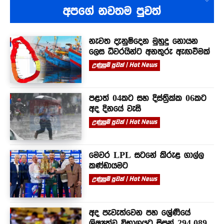
අපගේ නවතම පුවත්
නැවත දැනුම්දෙන මුහුදු නොයන
ලෙස ධීවරයින්ට අනතුරු ඇඟවීමක්
උණුසුම් පුවත් | Hot News
පළාත් 04කට සහ දිස්ත්‍රික්ක 06කට
අද දිනයේ වැසි
උණුසුම් පුවත් | Hot News
මෙවර LPL සටනේ කිරුළ ගාල්ල
කණ්ඩායමට
උණුසුම් පුවත් | Hot News
අද පැවැත්වෙන පහ ශ්‍රේණියේ
ශිෂ්‍යත්ව විභාගයට සිසුන් 294,089