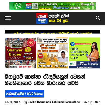
නැවත දැනුම්දෙන මුහුදු නොයන ලෙස ධීවරයින්ට අනතුරු ඇඟවීමක්
මීගමුවේ කාන්තා රැඳවියනුත් වෙනත්
බන්ධනාගාර වෙත මාරුකර යවයි
උණුසුම් පුවත් | Hot News
By
Kavika Tharunindu Ashirwad Gamarathne
July 9, 2026
215
0