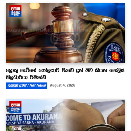
ලොකු පැටීගේ ගෝලයාට වැඩේ දුන් බව කියන පොලිස්
නිලධාරියා රිමාන්ඩ්
උණුසුම් පුවත් | Hot News
August 4, 2026