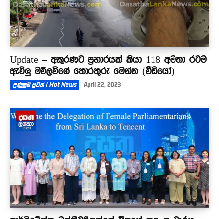
Update – අකුරණට ප්‍රහාරයක් කියා 118 අමතා රටම
ඇවිලූ මව්ලවිගේ තොරතුරු මෙන්න (වීඩියෝ)
උණුසුම් පුවත් | Hot News
April 22, 2023