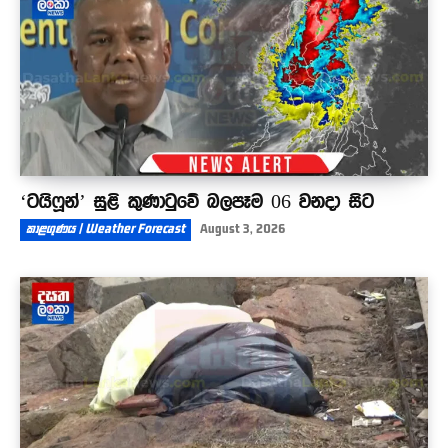
‘ටයිෆූන්’ සුළි කුණාටුවේ බලපෑම 06 වනදා සිට
කාළගුණය | Weather Forecast
August 3, 2026