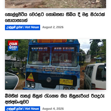
කොල්ලුපිටිය වෙරළට ගොඩගසා තිබිය දී මළ සිරුරක්
සොයාගැනේ
උණුසුම් පුවත් | Hot News
August 2, 2026
බීමතින් පාසල් සිසුන් රැගෙන ගිය සිසුසැරියේ රියදුරු
අත්අඩංගුවට
උණුසුම් පුවත් | Hot News
August 4, 2026