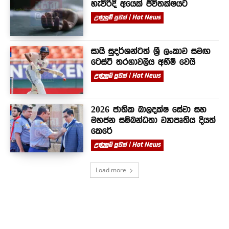
හැවිරිදි අයෙක් ජීවිතක්ෂයට
උණුසුම් පුවත් | Hot News
සායි සුදර්ශන්ටත් ශ්‍රී ලංකාව සමඟ
ටෙස්ට් තරගාවලිය අහිමි වෙයි
උණුසුම් පුවත් | Hot News
2026 ජාතික බාලදක්ෂ සේවා සහ
මහජන සම්බන්ධතා ව්‍යාපෘතිය දියත්
කෙරේ
උණුසුම් පුවත් | Hot News
Load more