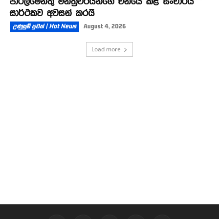
පාර්ලිමේන්තු මන්ත්‍රීවරියන්ගේ චීනයේ කළ සංචාරය
සාර්ථකව අවසන් කරයි
උණුසුම් පුවත් | Hot News
August 4, 2026
Load more