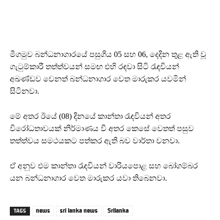
මීගමුව බන්ධනාගාරයේ පසුගිය 05 සහ 06, දෙදින තුළ ඇති වූ
ගැටුම්කාරී තත්ත්වයන් සමඟ එහි රඳවා සිටි රැඳවියන්
අඛණ්ඩව වෙනත් බන්ධනාගාර වෙත මාරුකර යවමින්
සිටිනවා.
මේ අතර ඊයේ (08) දිනයේ කාන්තා රැඳවියන් අතර
විරෝධතාවයක් නිර්මාණය වී අතර කෙසේ වෙතත් පසුව
තත්ත්වය සමථයකට පත්කර ඇති බව වාර්තා වනවා.
ඒ අනුව එම කාන්තා රැඳවියන් වාරියපොළ සහ බෝගම්බර
යන බන්ධනාගාර වෙත මාරුකර යවා තිබෙනවා.
news
sri lanka news
Srilanka
TAGS