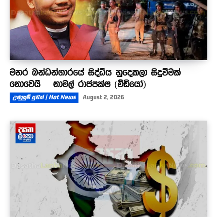
මහර බන්ධන්ගාරයේ සිද්ධිය හුදෙකලා සිදුවීමක්
නොවෙයි – නාමල් රාජපක්ෂ (වීඩියෝ)
උණුසුම් පුවත් | Hot News
August 2, 2026