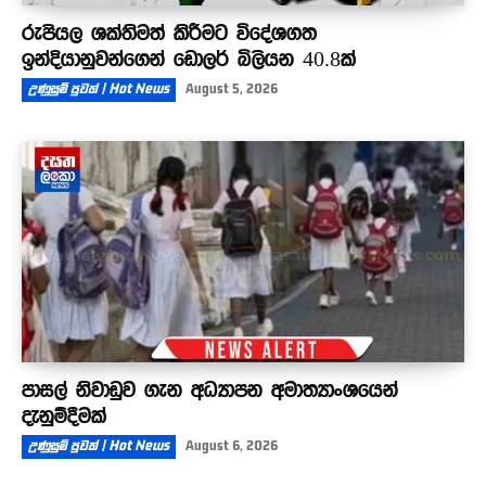
රුපියල ශක්තිමත් කිරීමට විදේශගත
ඉන්දියානුවන්ගෙන් ඩොලර් බිලියන 40.8ක්
උණුසුම් පුවත් | Hot News
August 5, 2026
පාසල් නිවාඩුව ගැන අධ්‍යාපන අමාත්‍යාංශයෙන්
දැනුම්දීමක්
උණුසුම් පුවත් | Hot News
August 6, 2026