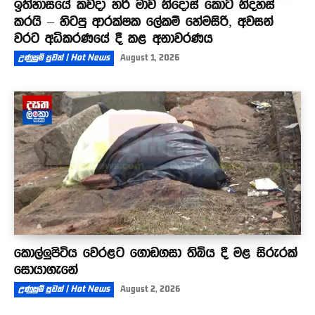
ඉතිහාසයේ කවදා හරි මාව නිදොස් කොට නිදහස්
කරයි – හිටපු ආරක්ෂක ලේකම් හේමසිරි, අවසන්
වරට අධිකරණයේ දී කළ අනාවරණය
උණුසුම් පුවත් | Hot News
August 1, 2026
කොල්ලුපිටිය වෙරළට ගොඩගසා තිබිය දී මළ සිරුරක්
සොයාගැනේ
උණුසුම් පුවත් | Hot News
August 2, 2026