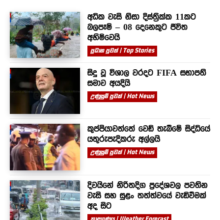
අධික වැසි නිසා දිස්ත්‍රික්ක 11කට
බලපෑම් – 08 දෙනෙකුට ජීවිත
අහිමිවෙයි
ප්‍රධාන පුවත් | Top Stories
සිදු වූ විශාල වරදට FIFA සභාපති
සමාව අයදියි
උණුසුම් පුවත් | Hot News
කුප්පියාවත්තේ වෙඩි තැබීමේ සිද්ධියේ
යතුරුපැදිකරු අල්ලයි
උණුසුම් පුවත් | Hot News
දිවයිනේ නිරිතදිග ප්‍රදේශවල පවතින
වැසි සහ සුළං තත්ත්වයේ වැඩිවීමක්
අද සිට
කාළගුණය | Weather Forecast