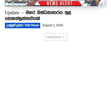
Update – මහර බන්ධනාගාරය තුළ
නොසන්සුන්තාවයක්
උණුසුම් පුවත් | Hot News
August 1, 2026
Load more