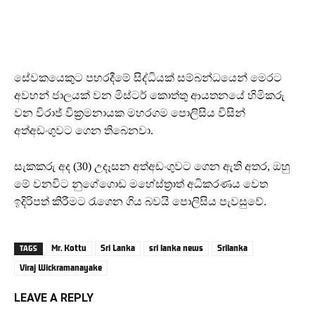
සේවකයෙකුට පහරදීමේ සිද්ධියක් සම්බන්ධයෙන් මෙරට
අවහන් ජාලයක් වන මිස්ටර් කොත්තු ආයතනයේ හිමිකරු
වන විරාජ් වික්‍රමනායක මහරගම පොලිසිය විසින්
අත්අඩංගුවට ගෙන තිබෙනවා.
සැකකරු අද (30) උදෑසන අත්අඩංගුවට ගෙන ඇති අතර, ඔහු
මේ වනවිට නුගේගොඩ මහේස්ත්‍රාත් අධිකරණය වෙත
ඉදිරිපත් කිරීමට රැගෙන ගිය බවයි පොලිසිය පැවසුවේ.
Mr. Kottu
Sri Lanka
sri lanka news
Srilanka
TAGS
Viraj Wickramanayake
LEAVE A REPLY