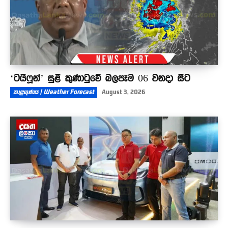
‘ටයිෆූන්’ සුළි කුණාටුවේ බලපෑම 06 වනදා සිට
කාළගුණය | Weather Forecast
August 3, 2026