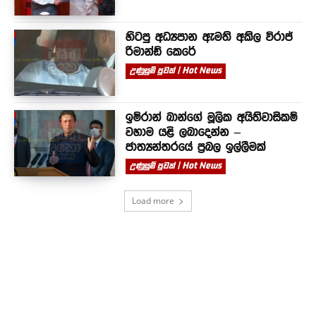
හිටපු අධ්‍යපාන ඇමති අකිල විරාජ්
රිමාන්ඩ් කෙරේ
උණුසුම් පුවත් | Hot News
ඉම්රාන් ඛාන්ගේ මූලික අයිතිවාසිකම්
වහාම යළි ලබාදෙන්න –
ජාත්‍යන්තරයේ ප්‍රබල ඉල්ලීමක්
උණුසුම් පුවත් | Hot News
Load more