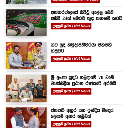
අන්තර්ජාලයේ ඔට්ටු ඇල්ලූ වෙබ්
අඩවි 24ක් මෙරට තුළ තහනම් කරයි
උණුසුම් පුවත් | Hot News
නව යුද හමුදාපතිවරයා ජනපති
හමුවට
උණුසුම් පුවත් | Hot News
ශ්‍රී ලංකා යුද්ධ හමුදාවේ 70 වැනි
මාණ්ඩලික ප්‍රධාන රාජකාරී අරඹයි
උණුසුම් පුවත් | Hot News
ජනපති අනුර සහ ඉන්දීය විදෙස්
ලේකම් අතර හමුවක්
උණුසුම් පුවත් | Hot News