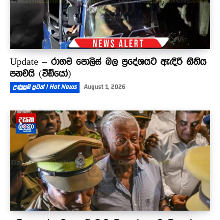
Update – රාගම පොලිස් බල ප්‍රදේශයට ඇඳිරි නීතිය
පනවයි (වීඩියෝ)
උණුසුම් පුවත් | Hot News
August 1, 2026