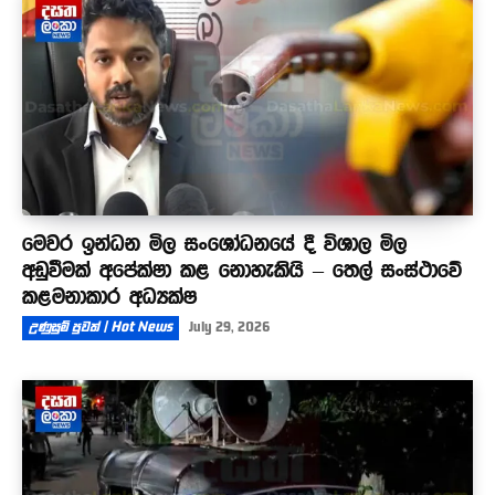
මෙවර ඉන්ධන මිල සංශෝධනයේ දී විශාල මිල
අඩුවීමක් අපේක්ෂා කළ නොහැකියි – තෙල් සංස්ථාවේ
කළමනාකාර අධ්‍යක්ෂ
උණුසුම් පුවත් | Hot News
July 29, 2026