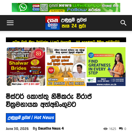
අධික වැසි නිසා දිස්ත්‍රික්ක 11කට බලපෑම් – 08 දෙනෙකුට ජීවිත අහිමිවෙයි
මිස්ටර් කොත්තු හිමිකරු විරාජ්
වික්‍රමනායක අත්අඩංගුවට
උණුසුම් පුවත් | Hot News
By
Dasatha News 4
June 30, 2026
1625
0