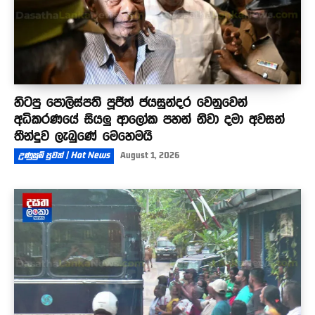
හිටපු පොලිස්පති පූජිත් ජයසුන්දර වෙනුවෙන්
අධිකරණයේ සියලු ආලෝක පහන් නිවා දමා අවසන්
තීන්දුව ලැබුණේ මෙහෙමයි
උණුසුම් පුවත් | Hot News
August 1, 2026