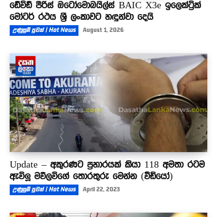
ඩේවිඩ් පීරිස් ඔටෝමොබයිල්ස් BAIC X3e ඉලෙක්ට්‍රික්
මෝටර් රථය ශ්‍රී ලංකාවට හඳුන්වා දෙයි
උණුසුම් පුවත් | Hot News
August 1, 2026
Update – අකුරණට ප්‍රහාරයක් කියා 118 අමතා රටම
ඇවිලූ මව්ලවිගේ තොරතුරු මෙන්න (වීඩියෝ)
උණුසුම් පුවත් | Hot News
April 22, 2023