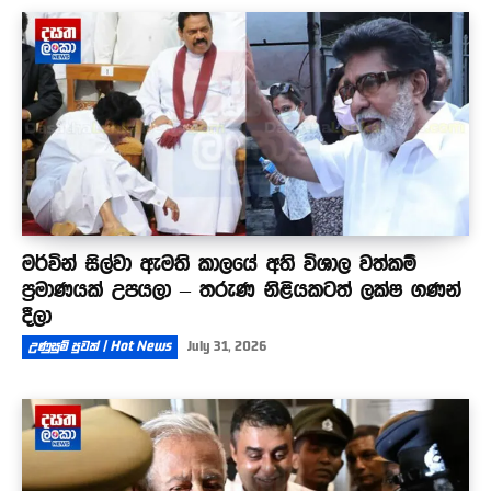
මර්වින් සිල්වා ඇමති කාලයේ අති විශාල වත්කම්
ප්‍රමාණයක් උපයලා – තරුණ නිළියකටත් ලක්ෂ ගණන්
දීලා
උණුසුම් පුවත් | Hot News
July 31, 2026