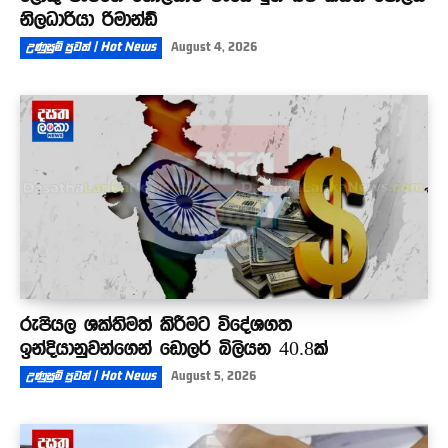
නිලධාරියා රිමාන්ඩ්
උණුසුම් පුවත් | Hot News
August 4, 2026
රුපියල ශක්තිමත් කිරීමට විදේශගත
ඉන්දියානුවන්ගෙන් ඩොලර් බිලියන 40.8ක්
උණුසුම් පුවත් | Hot News
August 5, 2026