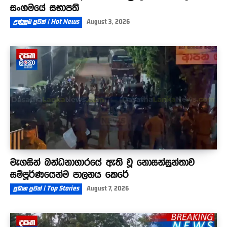
සංගමයේ සභාපති
උණුසුම් පුවත් | Hot News
August 3, 2026
මැගසින් බන්ධනාගාරයේ ඇති වූ නොසන්සුන්තාව
සම්පූර්ණයෙන්ම පාලනය කෙරේ
ප්‍රධාන පුවත් | Top Stories
August 7, 2026