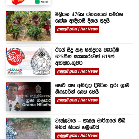
මිලියන 476ක ජනකායක් සමරන
ලෝක ආදිවාසී දිනය අදයි
උණුසුම් පුවත් | Hot News
ඊයේ සිදු කළ මත්ද්‍රව්‍ය වැටලීම්
625කින් සැකකරුවන් 619ක්
අත්අඩංගුවට
උණුසුම් පුවත් | Hot News
හෙට සහ අනිද්දා දිවයින පුරා ග්‍රාම
නිලධාරින් ලෙඩ වෙයි
උණුසුම් පුවත් | Hot News
වැල්ලවාය – ඇල්ල මාර්ගයේ තිබී
මිනිස් හිසක් හමුවෙයි
උණුසුම් පුවත් | Hot News