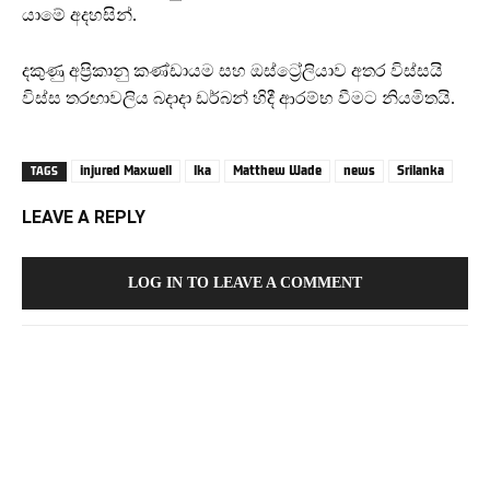
යාමේ අදහසින්.
දකුණු අප්‍රිකානු කණ්ඩායම සහ ඔස්ට්‍රේලියාව අතර විස්සයි
විස්ස තරඟාවලිය බදාදා ඩර්බන් හිදී ආරම්භ වීමට නියමිතයි.
injured Maxwell
lka
Matthew Wade
news
Srilanka
TAGS
LEAVE A REPLY
LOG IN TO LEAVE A COMMENT