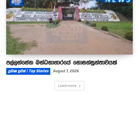
පල්ලන්සේන බන්ධනාගාරයේ නොසන්සුන්තාවයක්
ප්‍රධාන පුවත් | Top Stories
August 7, 2026
Load more