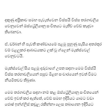
දකුණු අප්‍රිකාව සමඟ පැවැත්වෙන විස්සයි විස්ස තරගාවලිය
වෙනුවෙන් ඕස්ට්‍රේලියානු සංචිතයට මැතිව් වේඩ් කැඳවා
තිබෙනවා.
ඒ, ඩර්බන් හි පැවති කණ්ඩායමේ පළමු පුහුණු සැසිය අතරතුර
වම් වළලුකර ආබාධයකට ලක් වූ ග්ලෙන් මැක්ස්වෙල්
වෙනුවටයි.
මැක්ස්වෙල් සිය පළමු දරුවාගේ උපත සඳහා මෙම විස්ස්යි
විස්ස තරඟාවලියෙන් පසුව මීළඟ සංචාරයෙන් ඉවත් වීමට
නියමිතවව තීබුණා.
මෙම තරගාවලිය සඳහා නම් කළ ඕස්ට්‍රේලියානු සංචිතයෙන්
වේඩ් ඉවත් කර ඇත්තේ, වේඩ් සමඟ ඉදිරියට යාමට වඩා
ජොෂ් ඉන්ග්ලිස් කඩුලු රකින්නා ලෙස තබාගෙන ඉදිරියට