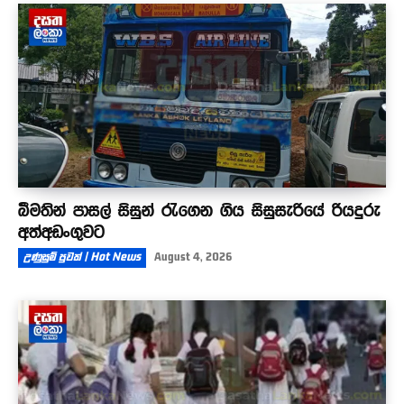
බීමතින් පාසල් සිසුන් රැගෙන ගිය සිසුසැරියේ රියදුරු
අත්අඩංගුවට
උණුසුම් පුවත් | Hot News
August 4, 2026