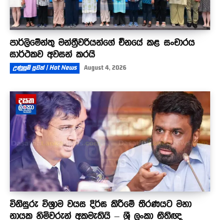
පාර්ලිමේන්තු මන්ත්‍රීවරියන්ගේ චීනයේ කළ සංචාරය
සාර්ථකව අවසන් කරයි
උණුසුම් පුවත් | Hot News
August 4, 2026
විනිසුරු විශ්‍රාම වයස දිර්ඝ කිරීමේ තීරණයට මහා
නායක හිමිවරුන් අකමැතියි – ශ්‍රී ලංකා නීතිඥ