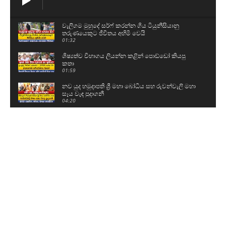
වැලිගම මුහුදේ සර්ෆ් කරන්න ගිය ටියුනීසියානු
තරුණයෙකුට ජීවිතය අහිමි වෙයි
01:32
ශිෂ්‍යත්ව විභාගය ලියන්න කළින් පොඩ්ඩෝ කියපු
කතා
01:59
නව යුද හමුදාපති ශ්‍රී මහා බෝධිය සහ රුවන්වැලි මහා
සෑය වැඳ පුදාගනී
04:20
ග්‍රාම නිලධාරීන් වැඩ වර්ජනයකට සැරසෙයි - අපි
ලෙඩ නිවාඩු දානවා
05:15
59වෙනි උපන්දිනය සරලව සැමරු ටී.බී සරත්
03:06
බන්ධනාගාර සිද්ධිවල පිටිපස්සේ ඉන්නේ ආණ්ඩුව..?
08:48
මංගල හස්තිරාජාට උම්මා දීලා කෙසෙල් කවපු සජිත්
04:28