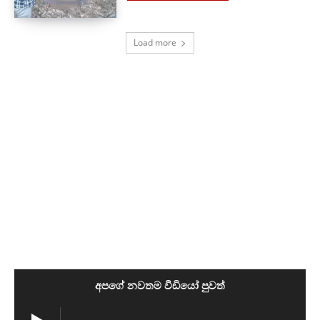
Load more
අපගේ නවතම වීඩියෝ පුවත්