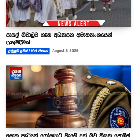
පාසල් නිවාඩුව ගැන අධ්‍යාපන අමාත්‍යාංශයෙන්
දැනුම්දීමක්
උණුසුම් පුවත් | Hot News
August 6, 2026
ලොකු පැටීගේ ගෝලයාට වැඩේ දුන් බව කියන පොලිස්