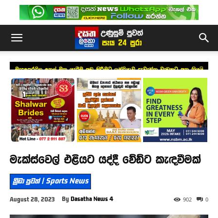
මැදපෙරදිග තෙල් මත යැපීම අඩු කිරීමට ඉන්දියාව දැවැන්ත වැඩකට අත තියයි
මැක්ස්වෙල් එළියට යද්දී වේඩ්ට කැඳවීමක්
ක්‍රීඩා පුවත් | Sports News
By
Dasatha News 4
August 28, 2023
902
0