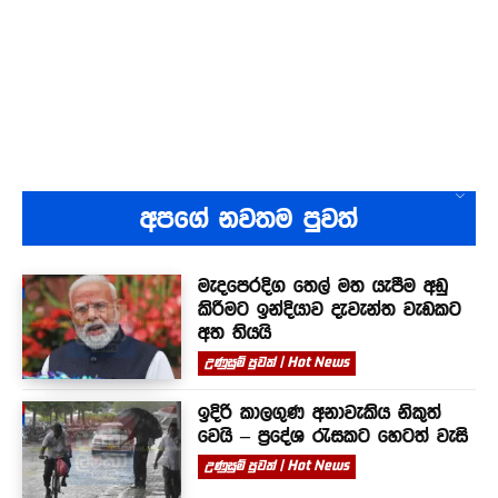
අපගේ නවතම පුවත්
මැදපෙරදිග තෙල් මත යැපීම අඩු
කිරීමට ඉන්දියාව දැවැන්ත වැඩකට
අත තියයි
උණුසුම් පුවත් | Hot News
ඉදිරි කාලගුණ අනාවැකිය නිකුත්
වෙයි – ප්‍රදේශ රැසකට හෙටත් වැසි
උණුසුම් පුවත් | Hot News