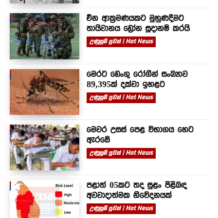
චීන ආක්‍රමණයකට මුහුණදීමට
තායිවානය ඩ්‍රෝන සූදානම් කරයි
උණුසුම් පුවත් | Hot News
මෙරට ඩෙංගු රෝගීන් සංඛ්‍යාව
89,395ක් දක්වා ඉහළට
උණුසුම් පුවත් | Hot News
මෙවර උසස් පෙළ විභාගය හෙට
ඇරඹේ
උණුසුම් පුවත් | Hot News
පළාත් 05කට තද සුළං පිළිබඳ
අවවාදාත්මක නිවේදනයක්
උණුසුම් පුවත් | Hot News