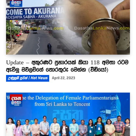
Update – අකුරණට ප්‍රහාරයක් කියා 118 අමතා රටම
ඇවිලූ මව්ලවිගේ තොරතුරු මෙන්න (වීඩියෝ)
උණුසුම් පුවත් | Hot News
April 22, 2023