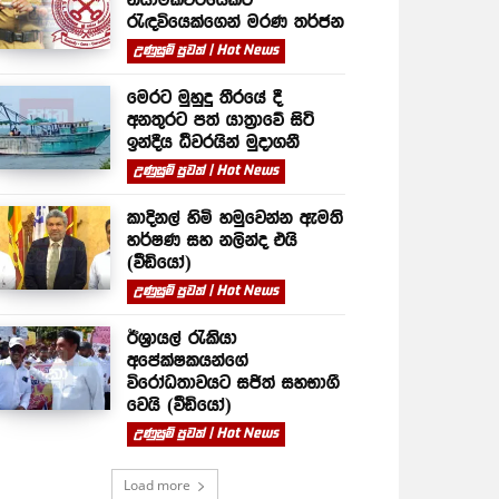
රැඳවියෙක්ගෙන් මරණ තර්ජන
උණුසුම් පුවත් | Hot News
මෙරට මුහුදු තීරයේ දී
අනතුරට පත් යාත්‍රාවේ සිටි
ඉන්දීය ධීවරයින් මුදාගනී
උණුසුම් පුවත් | Hot News
කාදිනල් හිමි හමුවෙන්න ඇමති
හර්ෂණ සහ නලින්ද එයි
(වීඩියෝ)
උණුසුම් පුවත් | Hot News
ඊශ්‍රායල් රැකියා
අපේක්ෂකයන්ගේ
විරෝධතාවයට සජිත් සහභාගී
වෙයි (වීඩියෝ)
උණුසුම් පුවත් | Hot News
Load more