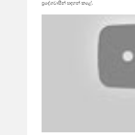
ප්‍රදේශවාසීන් සඳහන් කළේ.