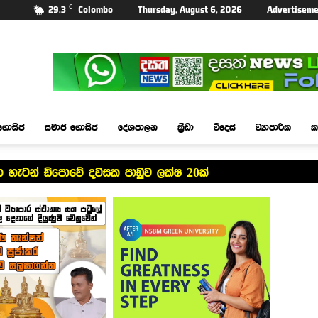
C
29.3
Colombo
Thursday, August 6, 2026
Advertiseme
ගොසිප්
සමාජ ගොසිප්
දේශපාලන
ක්‍රීඩා
විදෙස්
ව්‍යාපාරික
ක
 හැටන් ඩිපොවේ දවසක පාඩුව ලක්ෂ 20ක්