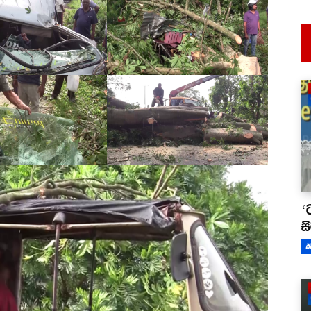
‘
ස
ක