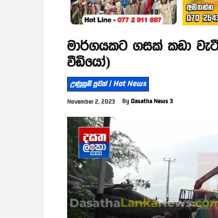
මාර්ගයකට ගසක් කඩා වැට
වීඩියෝ)
උණුසුම් පුවත් | Hot News
By
Dasatha News 3
November 2, 2023