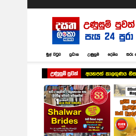
Dasatha
Lanka
News
මුල් පිටුව
ප්‍රධාන
උණුසුම්
දේශීය
තරු 
උණුසුම් පුවත්
අයහපත් කාලගුණය නිසා