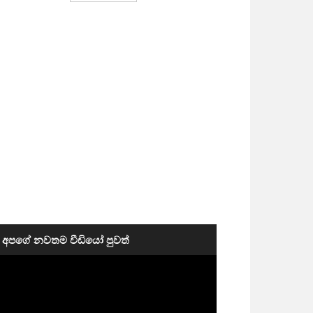
අපගේ නවතම වීඩියෝ පුවත්