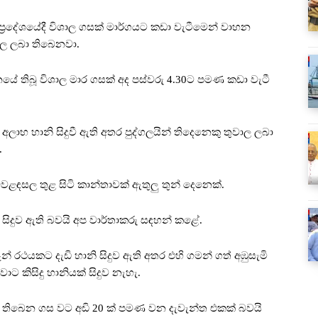
ප්‍රදේශයේදී විශාල ගසක් මාර්ගයට කඩා වැටීමෙන් වාහන
වාල ලබා තිබෙනවා.
ේ තිබූ විශාල මාර ගසක් අද පස්වරු 4.30ට පමණ කඩා වැටී
භ හානි සිදුවී ඇති අතර පුද්ගලයින් තිදෙනෙකු තුවාල ලබා
.
ෙළඳසල තුළ සිටි කාන්තාවක් ඇතුලු තුන් දෙනෙක්.
ි සිදුව ඇති බවයි අප වාර්තාකරු සඳහන් කළේ.
් රථයකට දැඩි හානි සිදුව ඇති අතර එහි ගමන් ගත් අඹුසැමි
ාට කිසිදු හානියක් සිදුව නැහැ.
ී තිබෙන ගස වට අඩි 20 ක් පමණ වන දැවැන්ත එකක් බවයි