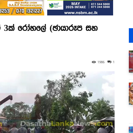
ී 3ක් රෝහලේ (ඡායාරූප සහ
1986
1