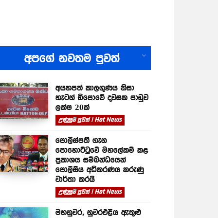
All
අපගේ නවතම පුවත්
අයහපත් කාලගුණය නිසා
හැටන් ඩිපොවේ දවසක පාඩුව
ලක්ෂ 20ක්
උණුසුම් පුවත් | Hot News
පොලිස්පති ගැන
පොහොට්ටුවේ මහලේකම් කළ
ප්‍රකාශය සම්බන්ධයෙන්
පොලිසිය අධිකරණය කරුණු
වාර්තා කරයි
උණුසුම් පුවත් | Hot News
මහනුවර, නුවරඑළිය ඇතුළු