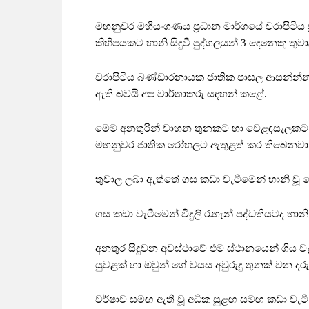
මහනුවර මහියංගණය ප්‍රධාන මාර්ගයේ වරාපිටිය 
කිහිපයකට හානි සිදුවී පුද්ගලයන් 3 දෙනෙකු තු
වරාපිටිය බණ්ඩාරනායක ජාතික පාසල ආසන්න්නය
ඇති බවයි අප වාර්තාකරු සඳහන් කළේ.
මෙම අනතුරින් වාහන තුනකට හා වෙළඳසැලකට අලා
මහනුවර ජාතික රෝහලට ඇතුළත් කර තිබෙනවා
තුවාල ලබා ඇත්තේ ගස කඩා වැටීමෙන් හානි වූ ව
ගස කඩා වැටීමෙන් විදුලි රැහැන් පද්ධතියටද හාන
අනතුර සිදුවන අවස්ථාවේ එම ස්ථානයෙන් ගිය වෑන
යුවළක් හා ඔවුන් ගේ වයස අවුරුදු තුනක් වන දරුව
වර්ෂාව සමඟ ඇති වූ අධික සුළඟ සමඟ කඩා වැට