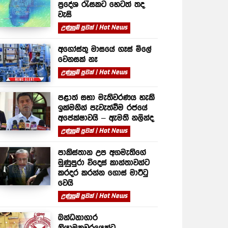
ප්‍රදේශ රැසකට හෙටත් තද
වැසි
උණුසුම් පුවත් | Hot News
අගෝස්තු මාසයේ ගෑස් මිලේ
වෙනසක් නෑ
උණුසුම් පුවත් | Hot News
පළාත් සභා මැතිවරණය හැකි
ඉක්මනින් පැවැත්වීම රජයේ
අපේක්ෂාවයි – ඇමති නලින්ද
උණුසුම් පුවත් | Hot News
පාකිස්තාන උප අගමැතිගේ
මුණුපුරා විදෙස් කාන්තාවන්ට
කරදර කරන්න ගොස් මාට්ටු
වෙයි
උණුසුම් පුවත් | Hot News
බන්ධනාගාර
නියාමකවරයෙක්ට