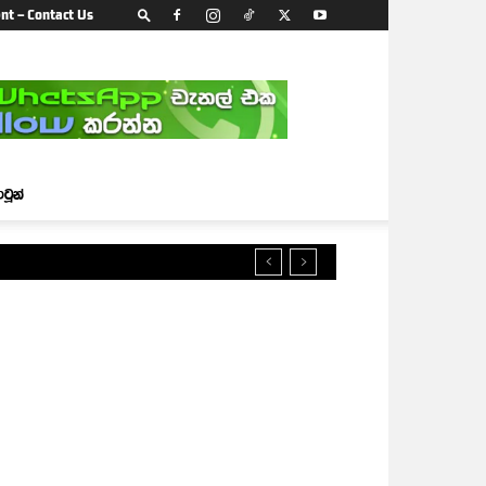
nt – Contact Us
ාටූන්