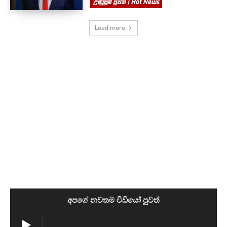
උණුසුම් පුවත් | Hot News
Load more
අපගේ නවතම වීඩියෝ පුවත්