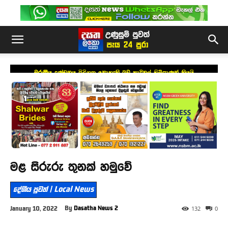
මරණීය දණ්ඩනය පිළිගත නොහැකි බව කාදිනල් හිමිපාණන් කියයි
මළ සිරුරු තුනක් හමුවේ
දේශීය පුවත් | Local News
By
Dasatha News 2
January 10, 2022
132
0