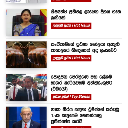
ශිෂ්‍යත්ව ප්‍රතිඵල ලැබෙන දිනය ගැන
ඉඟියක්
උණුසුම් පුවත් | Hot News
කංජිපානිගේ ප්‍රධාන ගෝලයා ඇතුළු
පාතාලයේ තිදෙනෙක් අද ලංකාවට
උණුසුම් පුවත් | Hot News
පොදුජන පෙරමුණේ මහ ලේකම්
සාගර කාරියවසම් අත්අඩංගුවට
(වීඩියෝ)
ප්‍රධාන පුවත් | Top Stories
ගාසා තීරය සඳහා ට්‍රම්ප්ගේ කරුණු
15ක සැලැස්ම නෙතන්යාහු
ප්‍රතික්ෂේප කරයි