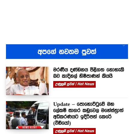
අපගේ නවතම පුවත්
මරණීය දණ්ඩනය පිළිගත නොහැකි
බව කාදිනල් හිමිපාණන් කියයි
උණුසුම් පුවත් | Hot News
Update – පොහොට්ටුවේ මහ
ලේකම් සාගර කඩුවෙල මහේස්ත්‍රාත්
අධිකරණයට ඉදිරිපත් කෙරේ
(වීඩියෝ)
උණුසුම් පුවත් | Hot News