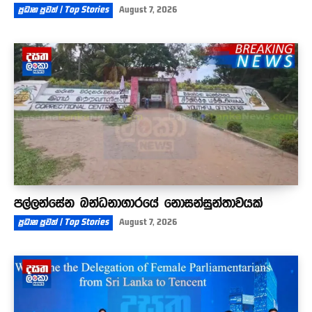
ප්‍රධාන පුවත් | Top Stories
August 7, 2026
පල්ලන්සේන බන්ධනාගාරයේ නොසන්සුන්තාවයක්
ප්‍රධාන පුවත් | Top Stories
August 7, 2026