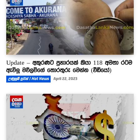
Update – අකුරණට ප්‍රහාරයක් කියා 118 අමතා රටම
ඇවිලූ මව්ලවිගේ තොරතුරු මෙන්න (වීඩියෝ)
උණුසුම් පුවත් | Hot News
April 22, 2023