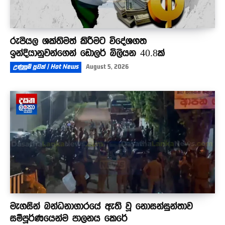
රුපියල ශක්තිමත් කිරීමට විදේශගත
ඉන්දියානුවන්ගෙන් ඩොලර් බිලියන 40.8ක්
උණුසුම් පුවත් | Hot News
August 5, 2026
මැගසින් බන්ධනාගාරයේ ඇති වූ නොසන්සුන්තාව
සම්පූර්ණයෙන්ම පාලනය කෙරේ