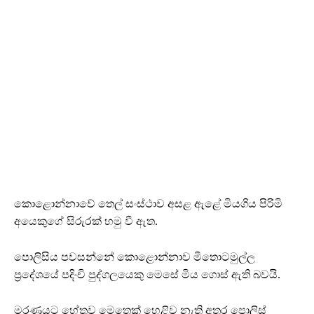
කොළොන්නාවේ තෙල් සංස්ථාව අසළ ඇළේ මියගිය පිරිමි
අයෙකුගේ සිරුරක් හමු වී ඇත.
පොලිසිය පවසන්නේ කොළොන්නාව මීතොටමුල්ල
ප්‍රදේශයේ පදිංචි පුද්ගලයෙකු මෙසේ මිය ගොස් ඇති බවයි.
මරණයට හේතුව මෙතෙක් හෙළිව නැති අතර පොලිස්