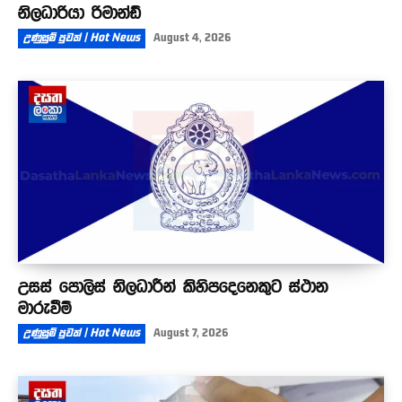
නිලධාරියා රිමාන්ඩ්
උණුසුම් පුවත් | Hot News
August 4, 2026
උසස් පොලිස් නිලධාරීන් කිහිපදෙනෙකුට ස්ථාන
මාරුවීම්
උණුසුම් පුවත් | Hot News
August 7, 2026