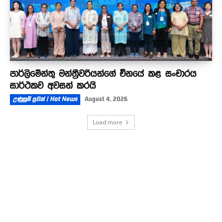
පාර්ලිමේන්තු මන්ත්‍රීවරියන්ගේ චීනයේ කළ සංචාරය
සාර්ථකව අවසන් කරයි
උණුසුම් පුවත් | Hot News
August 4, 2026
Load more