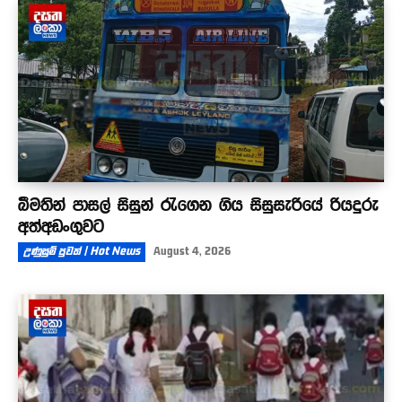
බීමතින් පාසල් සිසුන් රැගෙන ගිය සිසුසැරියේ රියදුරු
අත්අඩංගුවට
උණුසුම් පුවත් | Hot News
August 4, 2026