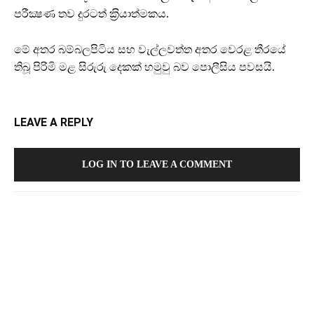
පරීක්‍ෂණ තව දුරටත් ක‍්‍රියාත්මකය.
මේ අතර බම්බලපිටිය සහ වැල්ලවත්ත අතර වෙරළ තීරයේ
තිබූ පිරිමි මළ සිරුරු දෙකක් හමුවු බව පොලීසිය පවසයි.
LEAVE A REPLY
LOG IN TO LEAVE A COMMENT