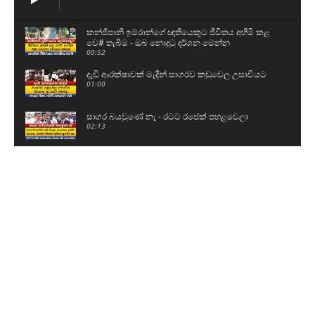
කන්ජිපානි ඉම්රාන්ගේ ඥාතියෙකුට ජීවිතය අහිමි කළ
වෙ# තැබීම - ඔබ නොදුටු දර්ශන මෙන්න
00:52
දැඩි ආරක්ෂාවක් මැදින් සාගරව කඩුවෙල උසාවියට
01:00
සාගර බයවුණේ නෑ - රටට රජෙක් පහළවෙලා
02:13
වජිර ආණ්ඩුව සැරටම අමතයි - මේ ආණ්ඩුවට
පළපුරුද්දක් නෑ
06:52
වෙ# තැබීමකින් කන්ජිපානි ඉම්රාන්ගේ ඥාතියෙකුට
ජීවිතය අහිමි වෙයි
01:24
සාගරව උසාවියට රැගෙන ගිය හැටි
00:57
🔴Breaking News
01:56