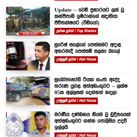
Update – වෙඩි ප්‍රහාරයට ලක් වූ
කන්ජිපානි ඉම්රාන්ගේ ඥාතියා
ජීවිතක්ෂයට (වීඩියෝ)
ප්‍රධාන පුවත් | Top Stories
සුරේෂ් සලේගේ පෙත්සමට අදාළ
අතරමැදි පෙත්සම් සලකා බැලේ
උණුසුම් පුවත් | Hot News
සුඛෝපභෝගී රියක ගංජා ඇද්ද
තරුණ යුවළ අත්අඩංගුවට – ලක්ෂ
05ක අල්ලසක් දෙන්නත් හදලා
උණුසුම් පුවත් | Hot News
මරණීය දණ්ඩනය නියම වූ චූදිතයෙක්
අත්අඩංගුවට ගන්න පොලිසිය උදව්
ඉල්ලයි
උණුසුම් පුවත් | Hot News