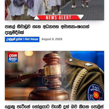
පාසල් නිවාඩුව ගැන අධ්‍යාපන අමාත්‍යාංශයෙන්
දැනුම්දීමක්
උණුසුම් පුවත් | Hot News
August 6, 2026
ලොකු පැටීගේ ගෝලයාට වැඩේ දුන් බව කියන පොලිස්