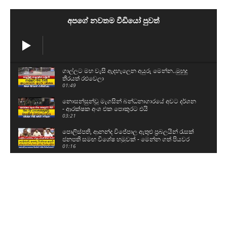
අපගේ නවතම වීඩියෝ පුවත්
ගාල්ලට මහ වැසි ඇදහැලෙන අයුරු මෙන්න..මුහුදු
තීරයත් රළුවෙලා
01:49
නොසන්සුන්වූ මැගසින් බන්ධනාගාරයේ අවට දර්ශන
- ආරක්ෂක අංශ එක පොකුරට එයි
03:21
පොලිස්පති, ආනන්ද විජේපාල ඇතුළු ප්‍රබලයින් රැසක්
ජනපති සමඟ විශේෂ හමුවක් - මෙන්න ගත් පියවර
01:16
කසළ ප්‍රශ්නයට ආණ්ඩුවෙන් විසඳුම් - ආකල්පයන්
පවා වෙනස් කරන්න වෙනවා
03:18
නීතිවිරෝධීව ධීවර කටයුතු කරමින් සිටියදී අනතුරට
පත්වුණු ධීවර යාත්‍රාව
00:58
උසස් පෙළ සහ ශිෂ්‍යත්ව විභාගයට බස් යොදවා ඇති