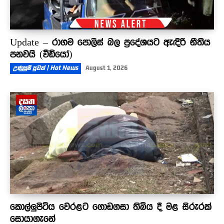
Update – රාගම පොලිස් බල ප්‍රදේශයට ඇඳිරි නීතිය
පනවයි (වීඩියෝ)
උණුසුම් පුවත් | Hot News
August 1, 2026
කොල්ලුපිටිය වෙරළට ගොඩගසා තිබිය දී මළ සිරුරක්
සොයාගැනේ