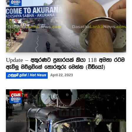
Update – අකුරණට ප්‍රහාරයක් කියා 118 අමතා රටම
ඇවිලූ මව්ලවිගේ තොරතුරු මෙන්න (වීඩියෝ)
උණුසුම් පුවත් | Hot News
April 22, 2023