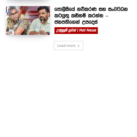
පොලීසියේ නවීකරණ සහ සංවර්ධන
කටයුතු කඩිනම් කරන්න –
ජනපතිගෙන් උපදෙස්
උණුසුම් පුවත් | Hot News
Load more