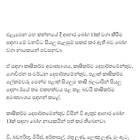
එළැඹෙන මහ කන්නයේ දී ආහාර බෝග 13ක් වගා කිරීම
සඳහා මේ වනවිට සියලු සැලසුම් සකස් කර ඇති බව බෝග
වගා නායකයන් පවසනවා.
ඒ සඳහා කෘෂිකර්ම අමාත්‍යාංශය, කෘෂිකර්ම දෙපාර්තමේන්තුව,
ගොවිජන සංවර්ධන දෙපාර්තමේන්තුව, පළාත් කෘෂිකර්ම
ලේකම්වරු මෙන්ම පළාත් සියලුම කෘෂි බලධාරින් සියලු
දෙනා ඊයේ තම එකඟත්වය පළ කළ බවයි කෘෂිකර්ම
අමාත්‍යාංශය සඳහන් කළේ.
කෘෂිකර්ම දෙපාර්තමේන්තුව විසින් වී ඇතුළු ආහාර බෝග
13ක් සඳහා බෝග නායකයින් පත් කර තිබෙනවා.
වී, බඩඉරිඟු, මිරිස්, අර්තාපල්, රතු ලූණු, ලොකු ලූණු, මුං ඇට,