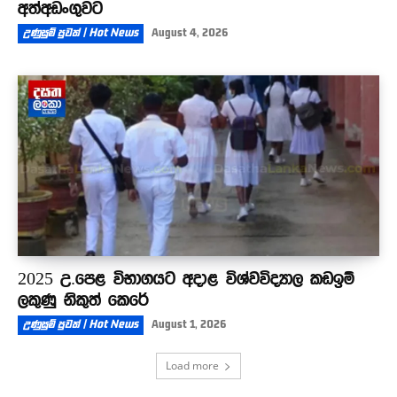
අත්අඩංගුවට
උණුසුම් පුවත් | Hot News
August 4, 2026
2025 උ.පෙළ විභාගයට අදාළ විශ්වවිද්‍යාල කඩඉම්
ලකුණු නිකුත් කෙරේ
උණුසුම් පුවත් | Hot News
August 1, 2026
Load more