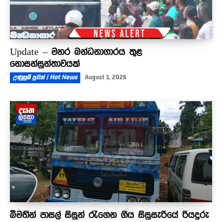
Update – මහර බන්ධනාගාරය තුළ
නොසන්සුන්තාවයක්
උණුසුම් පුවත් | Hot News
August 1, 2026
බීමතින් පාසල් සිසුන් රැගෙන ගිය සිසුසැරියේ රියදුරු