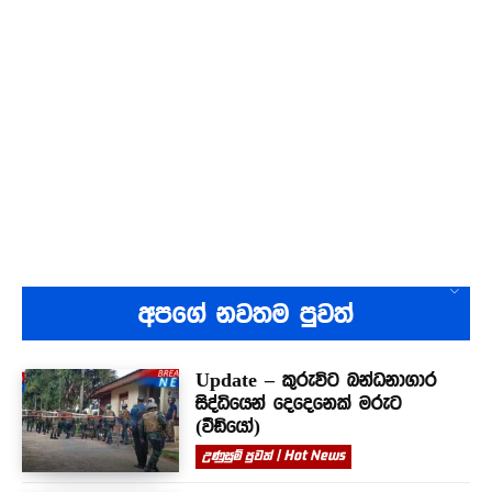
අපගේ නවතම පුවත්
Update – කුරුවිට බන්ධනාගාර
සිද්ධියෙන් දෙදෙනෙක් මරුට
(වීඩියෝ)
උණුසුම් පුවත් | Hot News