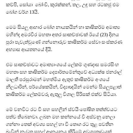
කව්පි, සෝයා ‌ බෝංචි, කුරක්කන්, තල, උඳු සහ රටකජු එම
බෝග වර්ග 13යි.
මෙම සියලු ආහාර බෝග නායකයින් හා කෘෂිකර්ම අමාත්‍ය
මහින්ද අමරවීර මහතා අතර සාකච්ඡාවක් ඊයේ (23) දිනය
පුරා පැවැත්වුණේ ගන්නොරුව කෘෂිකර්ම සේවා සංස්කරණ
අභ්‍යාස ආයතනයේ දීයි.
එම සාකච්ඡාවට අමාත්‍යාංශයේ ලේකම් ගුණදාස සමරසිංහ
මහතා සහ කෘෂිකර්ම දෙපාර්තමේන්තුවේ අධ්‍යක්ෂ ජනරාල්
මාලතී පරසුරාමන් මහත්මිය ඇතුළු කෘෂිකර්ම අංශයේ
නිලධාරින්, පර්යේෂකයින්, විද්‍යාඥයින් මෙන්ම සියලුපළාත්
කෘෂිකර්ම ලේකම්වරු ඇතුලු විශාල පිරිසක් එක්ව සිටියා.
මේ වනවිට රට වී සහ සහලින් ස්වයිංපෝෂිත තත්ත්වයට
පත්ව තිබෙනවා. ලබන මහ කන්නයේ වී අස්වනු නෙලා
ගන්නා තෙක් අවශ්‍ය සහල් හා වී තොග රට තුළ පවතින
බැවින් නැවත සහල් ආනයනය කිරීමේ අවශ්‍යතාවයක්