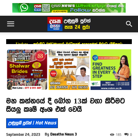
Update – කුරුවිට බන්ධනාගාර සිද්ධියෙන් දෙදෙනෙක් මරුට (වීඩියෝ)
මහ කන්නයේ දී බෝග 13ක් වගා කිරීමට
සියලු කෘෂි අංශ එක් වෙයි
උණුසුම් පුවත් | Hot News
By
Dasatha News 3
September 24, 2023
185
0