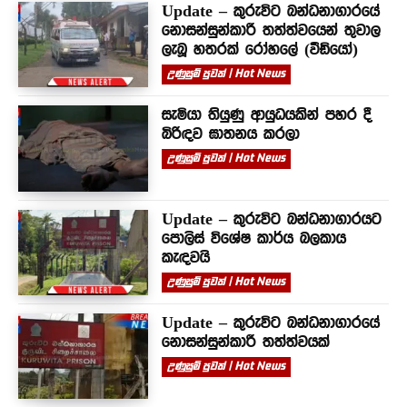
Update – කුරුවිට බන්ධනාගාරයේ
නොසන්සුන්කාරී තත්ත්වයෙන් තුවාල
ලැබූ හතරක් රෝහලේ (වීඩියෝ)
උණුසුම් පුවත් | Hot News
සැමියා තියුණු ආයුධයකින් පහර දී
බිරිඳව ඝාතනය කරලා
උණුසුම් පුවත් | Hot News
Update – කුරුවිට බන්ධනාගාරයට
පොලිස් විශේෂ කාර්ය බලකාය
කැඳවයි
උණුසුම් පුවත් | Hot News
Update – කුරුවිට බන්ධනාගාරයේ
නොසන්සුන්කාරී තත්ත්වයක්
උණුසුම් පුවත් | Hot News