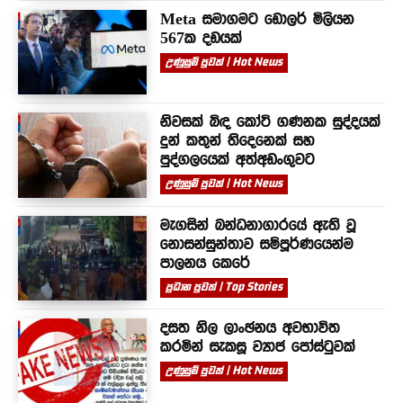
Meta සමාගමට ඩොලර් මිලියන
567ක දඩයක්
උණුසුම් පුවත් | Hot News
නිවසක් බිඳ කෝටි ගණනක සුද්දයක්
දුන් කතුන් තිදෙනෙක් සහ
පුද්ගලයෙක් අත්අඩංගුවට
උණුසුම් පුවත් | Hot News
මැගසින් බන්ධනාගාරයේ ඇති වූ
නොසන්සුන්තාව සම්පූර්ණයෙන්ම
පාලනය කෙරේ
ප්‍රධාන පුවත් | Top Stories
දසත නිල ලාංඡනය අවභාවිත
කරමින් සැකසූ ව්‍යාජ පෝස්ටුවක්
උණුසුම් පුවත් | Hot News