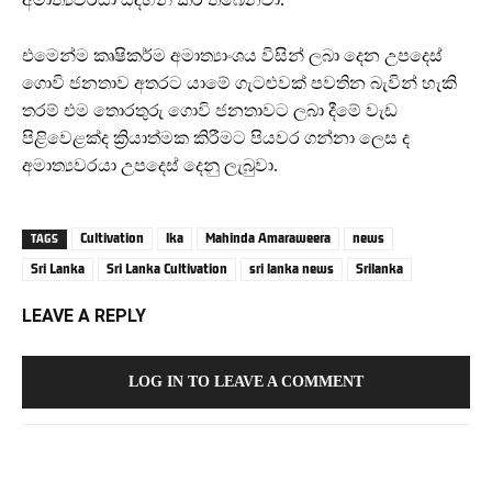
එමෙන්ම කෘෂිකර්ම අමාත්‍යාංශය විසින් ලබා දෙන උපදෙස්
ගොවි ජනතාව අතරට යාමේ ගැටළුවක් පවතින බැවින් හැකි
තරම් එම තොරතුරු ගොවි ජනතාවට ලබා දීමේ වැඩ
පිළිවෙළක්ද ක්‍රියාත්මක කිරීමට පියවර ගන්නා ලෙස ද
අමාත්‍යවරයා උපදෙස් දෙනු ලැබුවා.
Cultivation
lka
Mahinda Amaraweera
news
TAGS
Sri Lanka
Sri Lanka Cultivation
sri lanka news
Srilanka
LEAVE A REPLY
LOG IN TO LEAVE A COMMENT