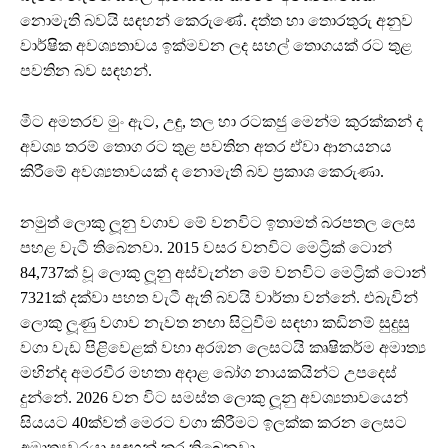
නොමැති බවයි සඳහන් කෙරුණේ. දත්ත හා තොරතුරු අනුව
වාර්ෂික අවශ්‍යතාවය ඉක්මවන ලද සහල් තොගයක් රට තුළ
පවතින බව සඳහන්.
මීට අමතරව මුං ඇට, උඳු, තල හා රටකජු මෙන්ම කුරක්කන් ද
අවශ්‍ය තරම් තොග රට තුළ පවතින අතර ඒවා ආනයනය
කිරීමේ අවශ්‍යතාවයක් ද නොමැති බව ප්‍රකාශ කෙරුණා.
නමුත් ලොකු ලූනු වගාව මේ වනවිට ඉතාමත් බරපතල ලෙස
පහළ වැටී තිබෙනවා. 2015 වසර වනවිට මෙට්‍රික් ටොන්
84,737ක් වූ ලොකු ලූනු අස්වැන්න මේ වනවිට මෙට්‍රික් ටොන්
7321ක් දක්වා පහත වැටී ඇති බවයි වාර්තා වන්නේ. එබැවින්
ලොකු ලූණු වගාව නැවත නඟා සිටුවීම සඳහා කඩිනම් සුදුසු
වගා වැඩ පිළිවෙළක් වහා අරඹන ලෙසටයි කෘෂිකර්ම අමාත්‍ය
මහින්ද අමරවීර මහතා අදාළ බෝග නායකයින්ට උපදෙස්
දුන්නේ. 2026 වන විට සමස්ත ලොකු ලූනු අවශ්‍යතාවයෙන්
සියයට 40ක්වත් මෙරට වගා කිරීමට ඉලක්ක කරන ලෙසට
අමාත්‍යවරයා සඳහන් කර තිබෙනවා.