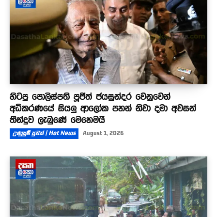
හිටපු පොලිස්පති පූජිත් ජයසුන්දර වෙනුවෙන්
අධිකරණයේ සියලු ආලෝක පහන් නිවා දමා අවසන්
තීන්දුව ලැබුණේ මෙහෙමයි
උණුසුම් පුවත් | Hot News
August 1, 2026