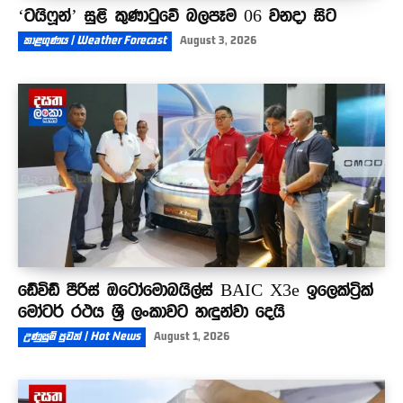
‘ටයිෆූන්’ සුළි කුණාටුවේ බලපෑම 06 වනදා සිට
කාළගුණය | Weather Forecast
August 3, 2026
ඩේවිඩ් පීරිස් ඔටෝමොබයිල්ස් BAIC X3e ඉලෙක්ට්‍රික්
මෝටර් රථය ශ්‍රී ලංකාවට හඳුන්වා දෙයි
උණුසුම් පුවත් | Hot News
August 1, 2026