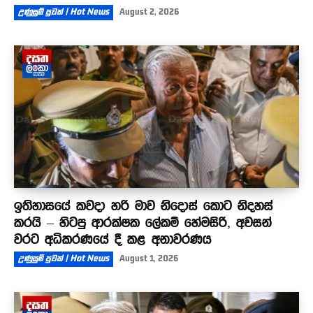
උණුසුම් පුවත් | Hot News
August 2, 2026
ඉතිහාසයේ කවදා හරි මාව නිදොස් කොට නිදහස්
කරයි – හිටපු ආරක්ෂක ලේකම් හේමසිරි, අවසන්
වරට අධිකරණයේ දී කළ අනාවරණය
උණුසුම් පුවත් | Hot News
August 1, 2026