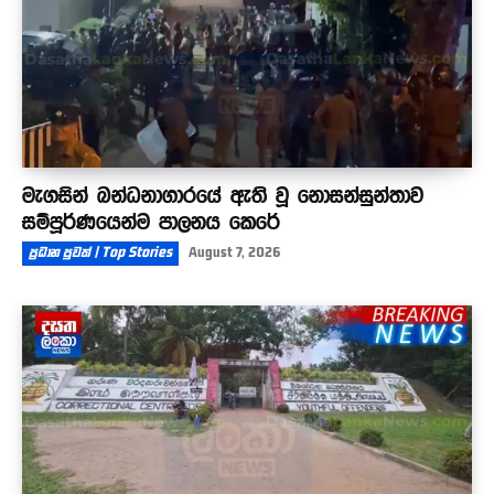
මැගසින් බන්ධනාගාරයේ ඇති වූ නොසන්සුන්තාව
සම්පූර්ණයෙන්ම පාලනය කෙරේ
ප්‍රධාන පුවත් | Top Stories
August 7, 2026