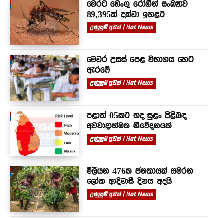
මෙරට ඩෙංගු රෝගීන් සංඛ්‍යාව
89,395ක් දක්වා ඉහළට
උණුසුම් පුවත් | Hot News
මෙවර උසස් පෙළ විභාගය හෙට
ඇරඹේ
උණුසුම් පුවත් | Hot News
පළාත් 05කට තද සුළං පිළිබඳ
අවවාදාත්මක නිවේදනයක්
උණුසුම් පුවත් | Hot News
මිලියන 476ක ජනකායක් සමරන
ලෝක ආදිවාසී දිනය අදයි
උණුසුම් පුවත් | Hot News