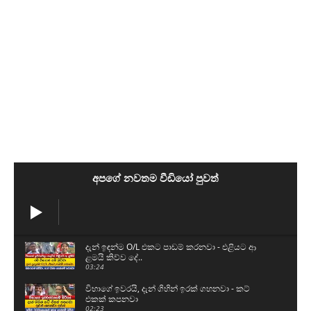
අපගේ නවතම වීඩියෝ පුවත්
දැන් ඉඳන්ම O/L එකට පාඩම් කරනවා - එළියට ආ
ළමයි කිව්ව දේ..
03:24
විභාගේ ඉවරයි, දැන් ගිහින් ඉරක් ගහනවා - කට්
එකක් කපනවා
02:23