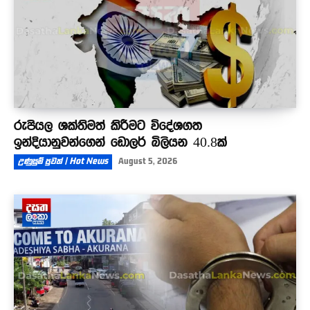
රුපියල ශක්තිමත් කිරීමට විදේශගත
ඉන්දියානුවන්ගෙන් ඩොලර් බිලියන 40.8ක්
උණුසුම් පුවත් | Hot News
August 5, 2026