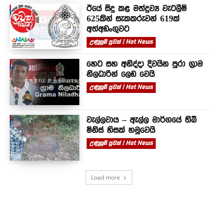
ඊයේ සිදු කළ මත්ද්‍රව්‍ය වැටලීම්
625කින් සැකකරුවන් 619ක්
අත්අඩංගුවට
උණුසුම් පුවත් | Hot News
හෙට සහ අනිද්දා දිවයින පුරා ග්‍රාම
නිලධාරින් ලෙඩ වෙයි
උණුසුම් පුවත් | Hot News
වැල්ලවාය – ඇල්ල මාර්ගයේ තිබී
මිනිස් හිසක් හමුවෙයි
උණුසුම් පුවත් | Hot News
Load more