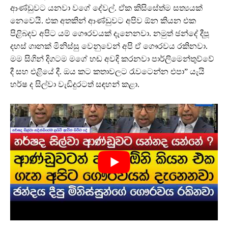
ආණ්ඩුවට යනවා වගේ දේවල්. ඒක කිසිසේත්ම සත්‍යයක්
නෙවෙයි. එක අතකින් ආණ්ඩුවට අපිව ඕන කියන එක
පිළිබදව අපිට යම් ගෞරවයක් දැනෙනවා. නමුත් ඡන්දේ දීපූ
දහස් ගානක් මිනිස්සු වෙනුවෙන් අපි ඒ ගෞරවය රකිනවා.
මම සිගින් දිගටම මගේ හඬ අවදි කරනවා පාර්ලිමෙන්තුව්වේ
දී සහ එළියේ දී. ඔය කට කතාවලට රැවටෙන්න එපා” යැයි
හර්ෂ ද සිල්වා වැඩිදුරටත් සඳහන් කළා.