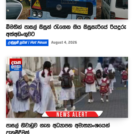
බීමතින් පාසල් සිසුන් රැගෙන ගිය සිසුසැරියේ රියදුරු
අත්අඩංගුවට
උණුසුම් පුවත් | Hot News
August 4, 2026
පාසල් නිවාඩුව ගැන අධ්‍යාපන අමාත්‍යාංශයෙන්
දැනුම්දීමක්