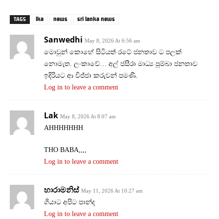
lka
news
sri lanka news
TAGS
Sanwedhi
May 8, 2026 At 6:56 am
මොවුන් කොහේ සිටියත් රටේ ජනතාව ට පලක්
නොමැත. ලංකාවේ… අල් ජසීරා මාධ්‍ය පුම්බා ජනතාව
ඉදිරියට ආ විජ්ජා කරුවන් පමණි.
Log in to leave a comment
Lak
May 8, 2026 At 8:07 am
AHHHHHHH
THO BABA,,,,
Log in to leave a comment
හාරාමනිස්
May 11, 2026 At 10:27 am
ගියාට අපිට පාන්ද
Log in to leave a comment