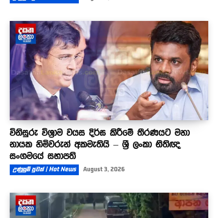
විනිසුරු විශ්‍රාම වයස දිර්ඝ කිරීමේ තීරණයට මහා
නායක හිමිවරුන් අකමැතියි – ශ්‍රී ලංකා නීතිඥ
සංගමයේ සභාපති
උණුසුම් පුවත් | Hot News
August 3, 2026