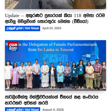
Update – අකුරණට ප්‍රහාරයක් කියා 118 අමතා රටම
ඇවිලූ මව්ලවිගේ තොරතුරු මෙන්න (වීඩියෝ)
උණුසුම් පුවත් | Hot News
April 22, 2023
පාර්ලිමේන්තු මන්ත්‍රීවරියන්ගේ චීනයේ කළ සංචාරය
සාර්ථකව අවසන් කරයි
උණුසුම් පුවත් | Hot News
August 4, 2026