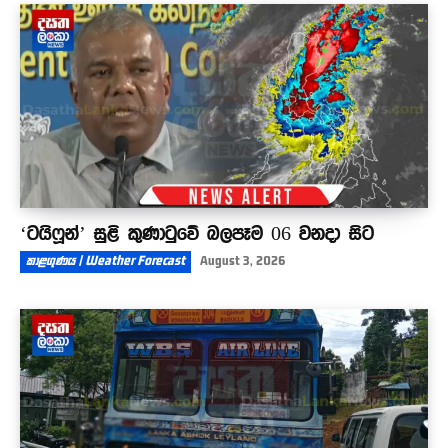
විභාග තියන්න ඕනේ
01:26
‘ටයිෆූන්’ සුළි කුණාටුවේ බලපෑම 06 වනදා සිට
කාළගුණය | Weather Forecast
August 3, 2026