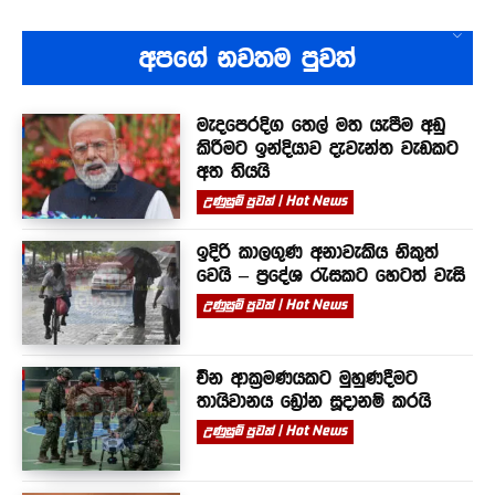
අපගේ නවතම පුවත්
මැදපෙරදිග තෙල් මත යැපීම අඩු
කිරීමට ඉන්දියාව දැවැන්ත වැඩකට
අත තියයි
උණුසුම් පුවත් | Hot News
ඉදිරි කාලගුණ අනාවැකිය නිකුත්
වෙයි – ප්‍රදේශ රැසකට හෙටත් වැසි
උණුසුම් පුවත් | Hot News
චීන ආක්‍රමණයකට මුහුණදීමට
තායිවානය ඩ්‍රෝන සූදානම් කරයි
උණුසුම් පුවත් | Hot News