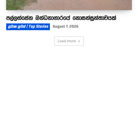
පල්ලන්සේන බන්ධනාගාරයේ නොසන්සුන්තාවයක්
ප්‍රධාන පුවත් | Top Stories
August 7, 2026
Load more