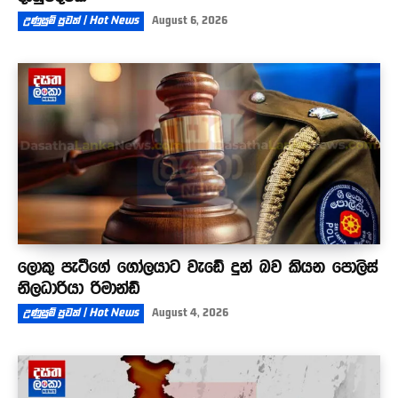
උණුසුම් පුවත් | Hot News
August 6, 2026
ලොකු පැටීගේ ගෝලයාට වැඩේ දුන් බව කියන පොලිස්
නිලධාරියා රිමාන්ඩ්
උණුසුම් පුවත් | Hot News
August 4, 2026