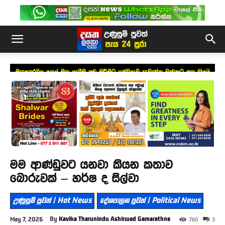
මැදපෙරදිග තෙල් මත යැපීම අඩු කිරීමට ඉන්දියාව දැවැන්ත වැඩකට අත තියයි
මම ආණ්ඩුවට යනවා කියන කතාව
බොරුවක් – හර්ෂ ද සිල්වා
උණුසුම් පුවත් | Hot News
දේශපාලන පුවත් | Political News
By
Kavika Tharunindu Ashirwad Gamarathne
May 7, 2026
760
3