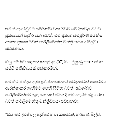
තමන් ආණ්ඩුවට සම්බන්ධ වන බවට මේ දිනවල විවිධ
ප්‍රකාශයන් පැතිර යන බවත්, එම ප්‍රකාශ සම්පූර්ණයෙන්ම
අසත්‍ය ප්‍රකාශ බවත් පාර්ලිමේන්තු මන්ත්‍රී හර්ෂ ද සිල්වා
පවසනවා.
ඔහු මේ බව සඳහන් කළේ අද (07) සිය මුහුණුපොත වෙත
සජීවී පණිවිඩයක් එක්කරමින්.
තමන්ට ඡන්දය ලබා දුන් ජනතාවගේ වෙනුවෙන් ගෞරවය
ආරක්ෂාකර ගැනීමට පෙනී සිටින බවත්, අඛණ්ඩව
පාර්ලිමේන්තුව තුළ සහ ඉන් පිටත දී හඬ නැගීම සිදු කරන
බවත් පාර්ලිමේන්තු මන්ත්‍රීවරයා පවසනවා.
”ඔය මේ දවස්වල පැතිරෙනවා කතාවක්, හර්ෂණ සිල්වා