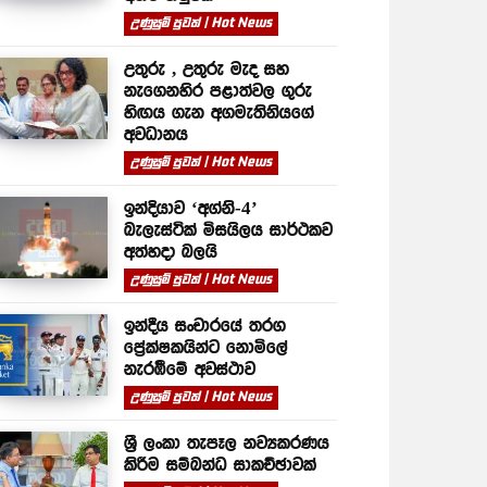
උණුසුම් පුවත් | Hot News
උතුරු , උතුරු මැද සහ
නැගෙනහිර පළාත්වල ගුරු
හිඟය ගැන අගමැතිනියගේ
අවධානය
උණුසුම් පුවත් | Hot News
ඉන්දියාව ‘අග්නි-4’
බැලැස්ටික් මිසයිලය සාර්ථකව
අත්හදා බලයි
උණුසුම් පුවත් | Hot News
ඉන්දීය සංචාරයේ තරග
ප්‍රේක්ෂකයින්ට නොමිලේ
නැරඹීමේ අවස්ථාව
උණුසුම් පුවත් | Hot News
ශ්‍රී ලංකා තැපෑල නව්‍යකරණය
කිරීම සම්බන්ධ සාකච්ඡාවක්