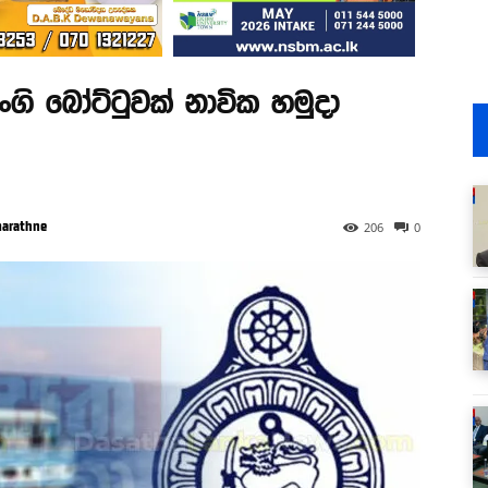
ිංගි බෝට්ටුවක් නාවික හමුදා
marathne
206
0