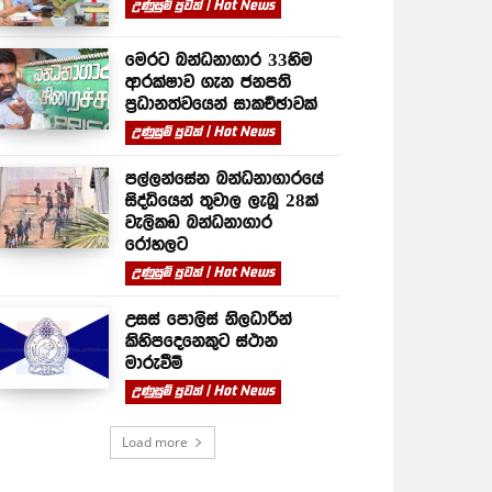
උණුසුම් පුවත් | Hot News
මෙරට බන්ධනාගාර 33හිම
ආරක්ෂාව ගැන ජනපති
ප්‍රධානත්වයෙන් සාකච්ඡාවක්
උණුසුම් පුවත් | Hot News
පල්ලන්සේන බන්ධනාගාරයේ
සිද්ධියෙන් තුවාල ලැබූ 28ක්
වැලිකඩ බන්ධනාගාර
රෝහලට
උණුසුම් පුවත් | Hot News
උසස් පොලිස් නිලධාරීන්
කිහිපදෙනෙකුට ස්ථාන
මාරුවීම්
උණුසුම් පුවත් | Hot News
Load more