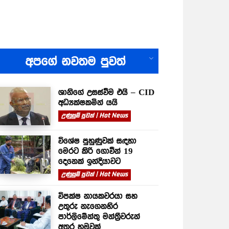
All
අපගේ නවතම පුවත්
ශානිගේ උසස්වීම එයි – CID
අධ්‍යක්ෂකමින් යයි
උණුසුම් පුවත් | Hot News
විශේෂ පුහුණුවක් සඳහා
මෙරට කිරි ගොවීන් 19
දෙනෙක් ඉන්දියාවට
උණුසුම් පුවත් | Hot News
විපක්ෂ නායකවරයා සහ
උතුරු නැගෙනහිර
පාර්ලිමේන්තු මන්ත්‍රීවරුන්
අතර හමුවක්