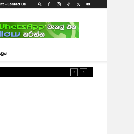
nt – Contact Us
ාටූන්