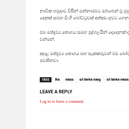
නාවික හමුදාව විසින් මන්නාරමට ඔබ්බෙන් වූ මුහු
දෙකක් සමඟ ඩිංගි බෝට්ටුවක් අත්අඩංගුවට ගෙ
එම මත්ද්‍රව්‍ය තොගය සමඟ පුද්ගලයින් දෙදෙනක් 
වන්නේ.
අදාළ මත්ද්‍රව්‍ය තොගය සහ සැකකරුවන් එම බ
පවතිනවා.
lka
news
sri lanka navy
sri lanka news
TAGS
LEAVE A REPLY
Log in to leave a comment