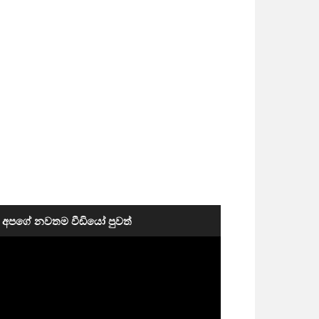
අපගේ නවතම වීඩියෝ පුවත්