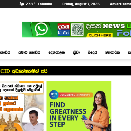
C
27.8
Colombo
Friday, August 7, 2026
Advertiseme
ගොසිප්
සමාජ ගොසිප්
දේශපාලන
ක්‍රීඩා
විදෙස්
ව්‍යාපාරික
ක
CID අධ්‍යක්ෂකමින් යයි