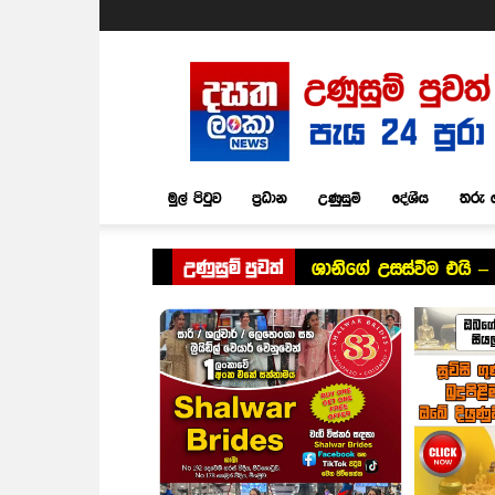
Dasatha
Lanka
News
මුල් පිටුව
ප්‍රධාන
උණුසුම්
දේශීය
තරු 
උණුසුම් පුවත්
ශානිගේ උසස්වීම එයි – 