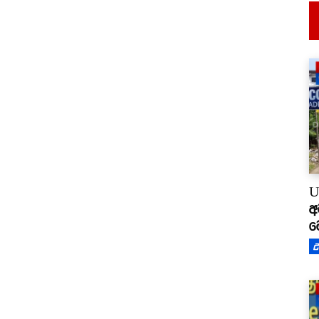
U
අ
ම
උ