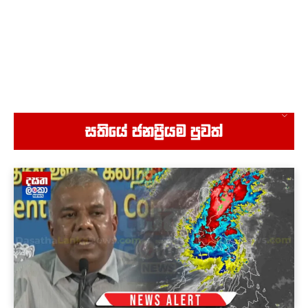
වැඩේ කළේ රනිල්..විහිළු සපයන්න එපා
02:48
රනිල් එකතුවී කතා කළ දේ වජිර හෙළිකරයි - අපේ
කාලයේ සමථ මණ්ඩල රැස්වුණා
06:52
Industry කියලා කෑගැහුවට වැඩක් නෑ..ඒකනේ අපි
කොවීඩ් කාලේ හොම්බෙන් ගියේ- භාතියගෙන් සැර
කතාවක්
14:43
මල්පාරේ සාකච්ඡාවෙන් පසු ‍රංගේ බණ්ඩාර කිව්ව
සතියේ ජනප්‍රියම පුවත්
දේ - "දේශපාලනයේ නැත්තම් මෙතෙන්ට එනවයි"
02:20
සන්තූෂ් ඇතුළු සෙට් එක බුද්ධිමය දේපළ නිසා
පැටලෙයි - අපි හැමදාම ගෙව්වේ පොටෝකොපිවලට
විතරනේ
07:32