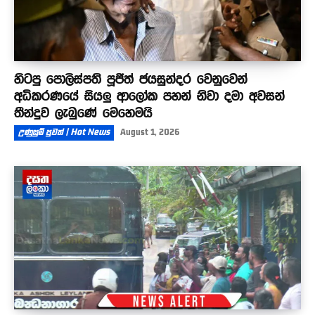
හිටපු පොලිස්පති පූජිත් ජයසුන්දර වෙනුවෙන්
අධිකරණයේ සියලු ආලෝක පහන් නිවා දමා අවසන්
තීන්දුව ලැබුණේ මෙහෙමයි
උණුසුම් පුවත් | Hot News
August 1, 2026