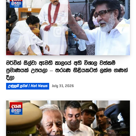
මර්වින් සිල්වා ඇමති කාලයේ අති විශාල වත්කම්
ප්‍රමාණයක් උපයලා – තරුණ නිළියකටත් ලක්ෂ ගණන්
දීලා
උණුසුම් පුවත් | Hot News
July 31, 2026