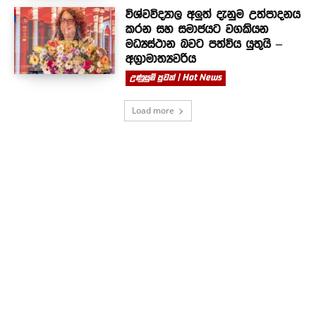
විශ්වවිද්‍යාල අලුත් දැනුම උත්පාදනය
කරන සහ සමාජයට වගකියන
මධ්‍යස්ථාන බවට පත්විය යුතුයි –
අග්‍රාමාත්‍යවරිය
උණුසුම් පුවත් | Hot News
Load more