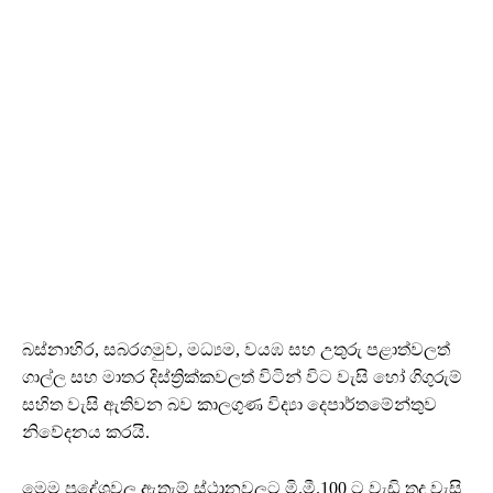
බස්නාහිර, සබරගමුව, මධ්‍යම, වයඹ සහ උතුරු පළාත්වලත්
ගාල්ල සහ මාතර දිස්ත්‍රික්කවලත් විටින් විට වැසි හෝ ගිගුරුම්
සහිත වැසි ඇතිවන බව කාලගුණ විද්‍යා දෙපාර්තමේන්තුව
නිවේදනය කරයි.
මෙම ප්‍රදේශවල ඇතැම් ස්ථානවලට මි.මී.100 ට වැඩි තද වැසි