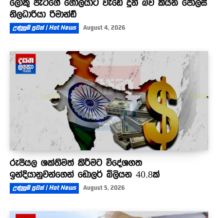
ලොකු පැටීගේ ගෝලයාට වැඩේ දුන් බව කියන පොලිස්
නිලධාරියා රිමාන්ඩ්
උණුසුම් පුවත් | Hot News
August 4, 2026
රුපියල ශක්තිමත් කිරීමට විදේශගත
ඉන්දියානුවන්ගෙන් ඩොලර් බිලියන 40.8ක්
උණුසුම් පුවත් | Hot News
August 5, 2026