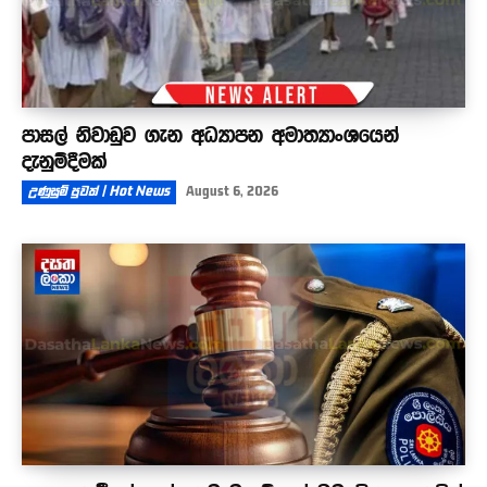
පාසල් නිවාඩුව ගැන අධ්‍යාපන අමාත්‍යාංශයෙන්
දැනුම්දීමක්
උණුසුම් පුවත් | Hot News
August 6, 2026