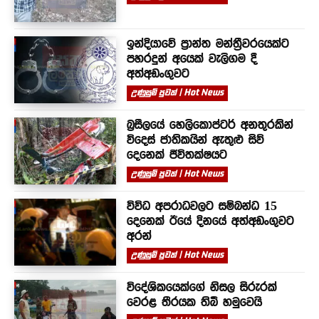
ඉන්දියාවේ ප්‍රාන්ත මන්ත්‍රීවරයෙක්ට
පහරදුන් අයෙක් වැලිගම දී
අත්අඩංගුවට
උණුසුම් පුවත් | Hot News
බ්‍රසීලයේ හෙලිකොප්ටර් අනතුරකින්
විදෙස් ජාතිකයින් ඇතුළු සිව්
දෙනෙක් ජීවිතක්ෂයට
උණුසුම් පුවත් | Hot News
විවිධ අපරාධවලට සම්බන්ධ 15
දෙනෙක් ඊයේ දිනයේ අත්අඩංගුවට
අරන්
උණුසුම් පුවත් | Hot News
විදේශිකයෙක්ගේ නිසල සිරුරක්
වෙරළ තීරයක තිබී හමුවෙයි