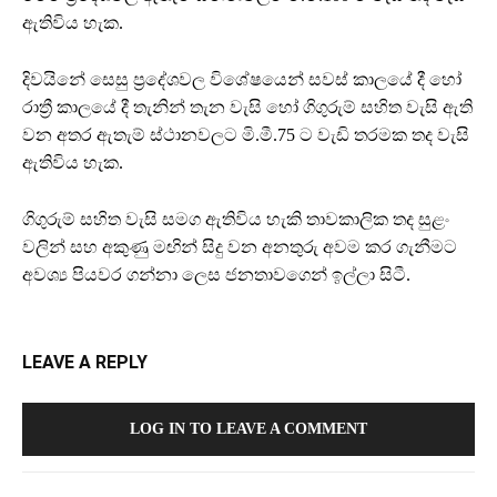
ඇතිවිය හැක.
දිවයිනේ සෙසු ප්‍රදේශවල විශේෂයෙන් සවස් කාලයේ දී හෝ
රාත්‍රී කාලයේ දී තැනින් තැන වැසි හෝ ගිගුරුම් සහිත වැසි ඇති
වන අතර ඇතැම් ස්ථානවලට මි.මී.75 ට වැඩි තරමක තද වැසි
ඇතිවිය හැක.
ගිගුරුම් සහිත වැසි සමග ඇතිවිය හැකි තාවකාලික තද සුළං
වලින් සහ අකුණු මඟින් සිදු වන අනතුරු අවම කර ගැනීමට
අවශ්‍ය පියවර ගන්නා ලෙස ජනතාවගෙන් ඉල්ලා සිටී.
LEAVE A REPLY
LOG IN TO LEAVE A COMMENT