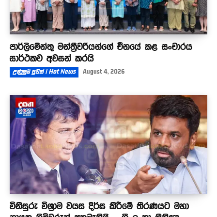
පාර්ලිමේන්තු මන්ත්‍රීවරියන්ගේ චීනයේ කළ සංචාරය
සාර්ථකව අවසන් කරයි
උණුසුම් පුවත් | Hot News
August 4, 2026
විනිසුරු විශ්‍රාම වයස දිර්ඝ කිරීමේ තීරණයට මහා