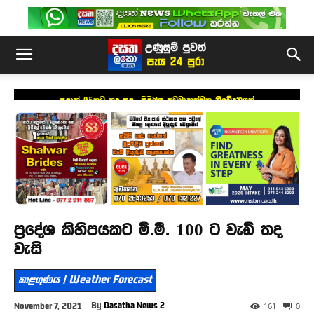
පළාත් 05කට තද සුළං පිළිබඳ අවවාදාත්මක නිවේදනයක්
ප්‍රදේශ කිහිපයකට මි.මී. 100 ට වැඩි තද
වැසි
කාළගුණය | Weather Forecast
By
Dasatha News 2
November 7, 2021
161
0