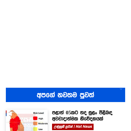
අපගේ නවතම පුවත්
පළාත් 05කට තද සුළං පිළිබඳ
අවවාදාත්මක නිවේදනයක්
උණුසුම් පුවත් | Hot News