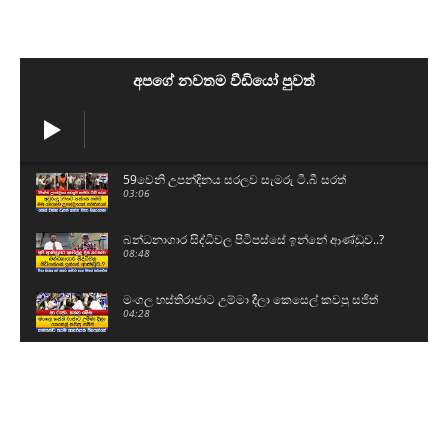
අපගේ නවතම වීඩියෝ පුවත්
59වෙනි උපන්දිනය සරලව සැමරු ටී.බී සරත්
03:06
බන්ධනාගාර සිද්ධිවල පිටිපස්සේ ඉන්නේ ආණ්ඩුව..?
08:48
මංගල හස්තිරාජාට උම්මා දීලා කෙසෙල් කවපු සජිත්
04:28
5 වසරේ ශිෂ්‍යත්වය නැතිකරන්න එපා - මේ වගේ
විභාග තියන්න ඕනේ
01:26
හිටපු පොලිස්පති පූජිත් ජයසුන්දරට සෙත්පතා විශේෂ
බෝධි පූජාවක්
01:01