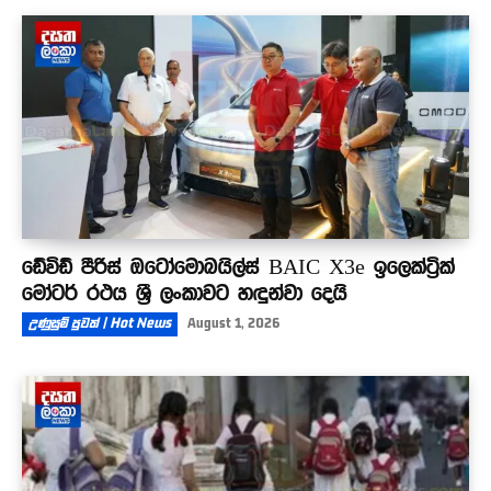
ඩේවිඩ් පීරිස් ඔටෝමොබයිල්ස් BAIC X3e ඉලෙක්ට්‍රික්
මෝටර් රථය ශ්‍රී ලංකාවට හඳුන්වා දෙයි
උණුසුම් පුවත් | Hot News
August 1, 2026