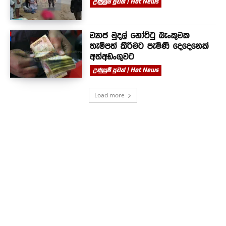
උණුසුම් පුවත් | Hot News
ව්‍යාජ මුදල් නෝට්ටු බැංකුවක
තැම්පත් කිරීමට පැමිණි දෙදෙනෙක්
අත්අඩංගුවට
උණුසුම් පුවත් | Hot News
Load more