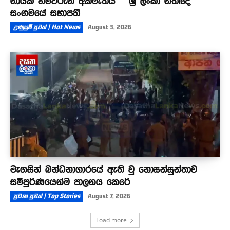
නායක හිමිවරුන් අකමැතියි – ශ්‍රී ලංකා නීතිඥ
සංගමයේ සභාපති
උණුසුම් පුවත් | Hot News
August 3, 2026
මැගසින් බන්ධනාගාරයේ ඇති වූ නොසන්සුන්තාව
සම්පූර්ණයෙන්ම පාලනය කෙරේ
ප්‍රධාන පුවත් | Top Stories
August 7, 2026
Load more