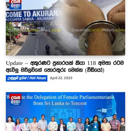
Update – අකුරණට ප්‍රහාරයක් කියා 118 අමතා රටම
ඇවිලූ මව්ලවිගේ තොරතුරු මෙන්න (වීඩියෝ)
උණුසුම් පුවත් | Hot News
April 22, 2023