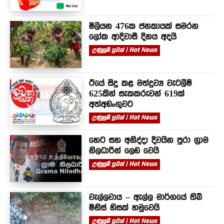
මිලියන 476ක ජනකායක් සමරන
ලෝක ආදිවාසී දිනය අදයි
උණුසුම් පුවත් | Hot News
ඊයේ සිදු කළ මත්ද්‍රව්‍ය වැටලීම්
625කින් සැකකරුවන් 619ක්
අත්අඩංගුවට
උණුසුම් පුවත් | Hot News
හෙට සහ අනිද්දා දිවයින පුරා ග්‍රාම
නිලධාරින් ලෙඩ වෙයි
උණුසුම් පුවත් | Hot News
වැල්ලවාය – ඇල්ල මාර්ගයේ තිබී
මිනිස් හිසක් හමුවෙයි
උණුසුම් පුවත් | Hot News