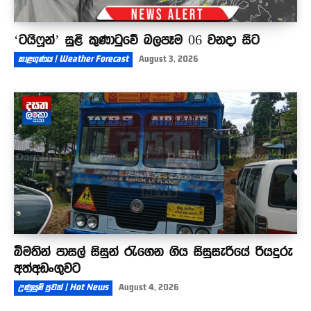
‘ටයිෆූන්’ සුළි කුණාටුවේ බලපෑම 06 වනදා සිට
කාළගුණය | Weather Forecast
August 3, 2026
බීමතින් පාසල් සිසුන් රැගෙන ගිය සිසුසැරියේ රියදුරු
අත්අඩංගුවට
උණුසුම් පුවත් | Hot News
August 4, 2026