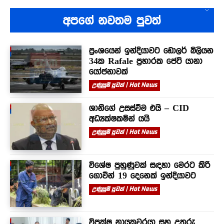
අපගේ නවතම පුවත්
ප්‍රංශයෙන් ඉන්දියාවට ඩොලර් බිලියන
34ක Rafale ප්‍රහාරක ජෙට් යානා
යෝජනාවක්
උණුසුම් පුවත් | Hot News
ශානිගේ උසස්වීම එයි – CID
අධ්‍යක්ෂකමින් යයි
උණුසුම් පුවත් | Hot News
විශේෂ පුහුණුවක් සඳහා මෙරට කිරි
ගොවීන් 19 දෙනෙක් ඉන්දියාවට
උණුසුම් පුවත් | Hot News
විපක්ෂ නායකවරයා සහ උතුරු