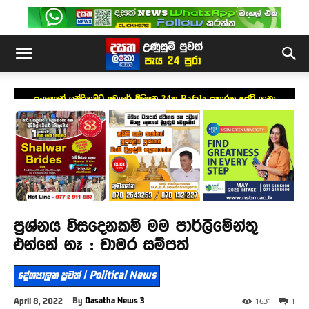
ප්‍රංශයෙන් ඉන්දියාවට ඩොලර් බිලියන 34ක Rafale ප්‍රහාරක ජෙට් යානා
යෝජනාවක්
ප්‍රශ්නය විසදෙනකම් මම පාර්ලිමේන්තු
එන්නේ නෑ : චාමර සම්පත්
දේශපාලන පුවත් | Political News
By
Dasatha News 3
April 8, 2022
1631
1