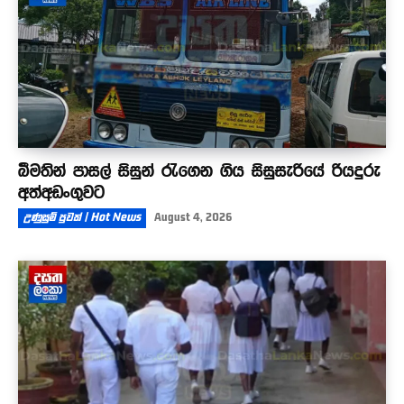
බීමතින් පාසල් සිසුන් රැගෙන ගිය සිසුසැරියේ රියදුරු
අත්අඩංගුවට
උණුසුම් පුවත් | Hot News
August 4, 2026