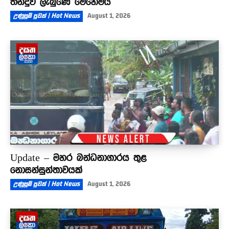
තීන්දුව ලැබුණේ මෙහෙමයි
උණුසුම් පුවත් | Hot News
August 1, 2026
Update – මහර බන්ධනාගාරය තුළ
නොසන්සුන්තාවයක්
උණුසුම් පුවත් | Hot News
August 1, 2026