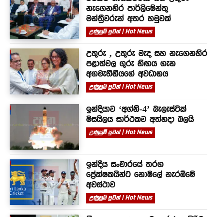
නැගෙනහිර පාර්ලිමේන්තු
මන්ත්‍රීවරුන් අතර හමුවක්
උණුසුම් පුවත් | Hot News
උතුරු , උතුරු මැද සහ නැගෙනහිර
පළාත්වල ගුරු හිඟය ගැන
අගමැතිනියගේ අවධානය
උණුසුම් පුවත් | Hot News
ඉන්දියාව ‘අග්නි-4’ බැලැස්ටික්
මිසයිලය සාර්ථකව අත්හදා බලයි
උණුසුම් පුවත් | Hot News
ඉන්දීය සංචාරයේ තරග
ප්‍රේක්ෂකයින්ට නොමිලේ නැරඹීමේ
අවස්ථාව
උණුසුම් පුවත් | Hot News