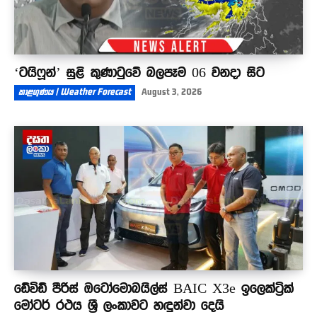
‘ටයිෆූන්’ සුළි කුණාටුවේ බලපෑම 06 වනදා සිට
කාළගුණය | Weather Forecast
August 3, 2026
ඩේවිඩ් පීරිස් ඔටෝමොබයිල්ස් BAIC X3e ඉලෙක්ට්‍රික්
මෝටර් රථය ශ්‍රී ලංකාවට හඳුන්වා දෙයි