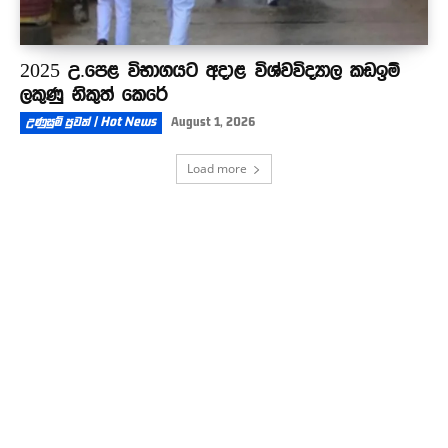
2025 උ.පෙළ විභාගයට අදාළ විශ්වවිද්‍යාල කඩඉම්
ලකුණු නිකුත් කෙරේ
උණුසුම් පුවත් | Hot News
August 1, 2026
Load more