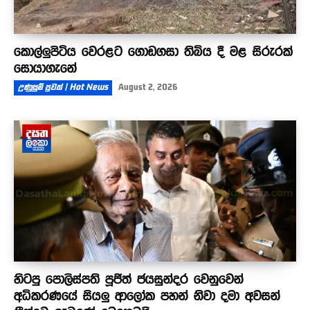
කොල්ලුපිටිය වෙරළට ගොඩගසා තිබිය දී මළ සිරුරක්
සොයාගැනේ
උණුසුම් පුවත් | Hot News
August 2, 2026
හිටපු පොලිස්පති පූජිත් ජයසුන්දර වෙනුවෙන්
අධිකරණයේ සියලු ආලෝක පහන් නිවා දමා අවසන්