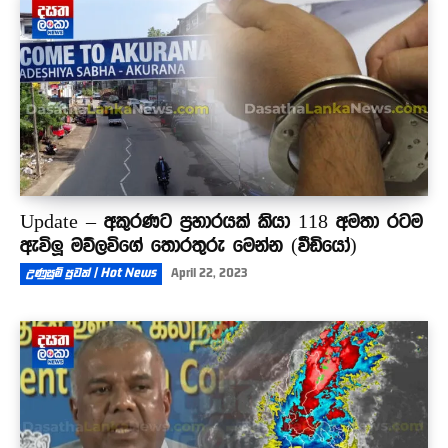
බන්ධනාගාරයට
01:49
Update – අකුරණට ප්‍රහාරයක් කියා 118 අමතා රටම
ඇවිලූ මව්ලවිගේ තොරතුරු මෙන්න (වීඩියෝ)
උණුසුම් පුවත් | Hot News
April 22, 2023