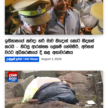
ඉතිහාසයේ කවදා හරි මාව නිදොස් කොට නිදහස්
කරයි – හිටපු ආරක්ෂක ලේකම් හේමසිරි, අවසන්
වරට අධිකරණයේ දී කළ අනාවරණය
උණුසුම් පුවත් | Hot News
August 1, 2026