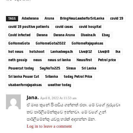
Adaderana
Aruna
BringNewLeaderforSriLanka
covid 19
TAGS
covid 19 positive patients
covid cases
covid hospital
Covid infected
Derana
Derana Aruna
Divaina.lk
Ebay
GoHomeGota
GoHomeGota2022
GoHomeRajapaksas
hot news
hotshoot
Lankadeepa.lk
Live@12
Live@8
lka
neth gossip
news
news sri lanka
Newsfirst
Petrol price
Powercut today
SayNoTo225
Sirasa
Sri Lanka
Sri lanka Power Cut
Srilanka
today Petrol Price
visabanforrajapaksas
weather today
Jana.
April 8, 2022 At 11:53 am
ඒ මාස තුනේ පිංපඩිය ගන්නත් එපා. මේ වගේ බූරුවො
තව පාර්ලිමේන්තුවෙ ඉන්නවා. මේ වගේ උන්
පාර්ලිමේන්තු යවපු හරක් අදහන්න ඕන.
Log in to leave a comment