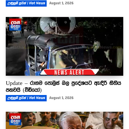
උණුසුම් පුවත් | Hot News
August 1, 2026
Update – රාගම පොලිස් බල ප්‍රදේශයට ඇඳිරි නීතිය
පනවයි (වීඩියෝ)
උණුසුම් පුවත් | Hot News
August 1, 2026