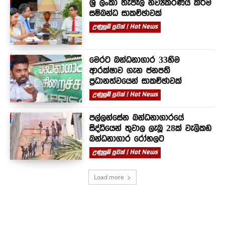
ශ්‍රී ලංකා තැපෑල නව්‍යකරණය කිරීම
සම්බන්ධ සාකච්ඡාවක්
උණුසුම් පුවත් | Hot News
මෙරට බන්ධනාගාර 33හිම
ආරක්ෂාව ගැන ජනපති
ප්‍රධානත්වයෙන් සාකච්ඡාවක්
උණුසුම් පුවත් | Hot News
පල්ලන්සේන බන්ධනාගාරයේ
සිද්ධියෙන් තුවාල ලැබූ 28ක් වැලිකඩ
බන්ධනාගාර රෝහලට
උණුසුම් පුවත් | Hot News
Load more