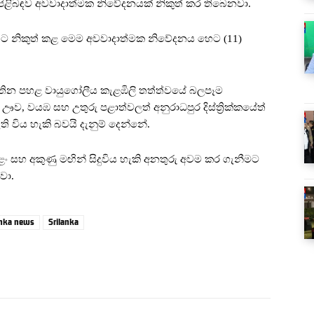
ි පිළිබඳව අවවාදාත්මක නිවේදනයක් නිකුත් කර තිබෙනවා.
.00ට නිකුත් කළ මෙම අවවාදාත්මක නිවේදනය හෙට (11)
වතින පහළ වායුගෝලීය කැළඹිලි තත්ත්වයේ බලපෑම
ඌව, වයඹ සහ උතුරු පළාත්වලත් අනුරාධපුර දිස්ත්‍රික්කයේත්
ති විය හැකි බවයි දැනුම් දෙන්නේ.
ුළං සහ අකුණු මඟින් සිදුවිය හැකි අනතුරු අවම කර ගැනීමට
වා.
anka news
Srilanka