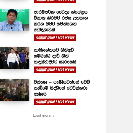
පාරම්පරික වෛද්‍ය ක්ෂේත්‍රය
විනාශ කිරීමට රජය උත්සාහ
කරන බවට සජිත්ගෙන්
චෝදනාවක්
උණුසුම් පුවත් | Hot News
තායිලන්තයට ගිනිඅවි
සම්බන්ධ දැඩි නීති
හඳුන්වාදීමට සැරසෙයි
උණුසුම් පුවත් | Hot News
වත්තල – පල්ලියවත්තේ වෙඩි
තැබීමේ සිද්ධියේ වෙඩික්කරු
අල්ලයි
උණුසුම් පුවත් | Hot News
Load more