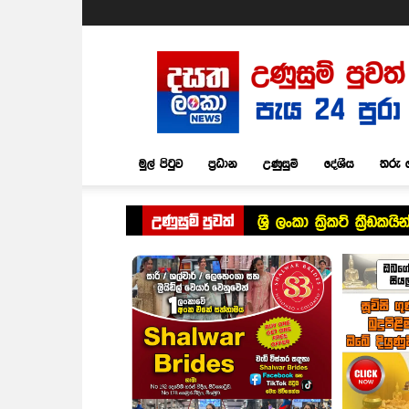
Dasatha
Lanka
News
මුල් පිටුව
ප්‍රධාන
උණුසුම්
දේශීය
තරු 
උණුසුම් පුවත්
ශ්‍රී ලංකා ක්‍රිකට් ක්‍