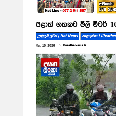
පළාත් හතකට මිලි මීටර් 1
උණුසුම් පුවත් | Hot News
කාළගුණය | Weather
By
Dasatha News 4
May 10, 2026