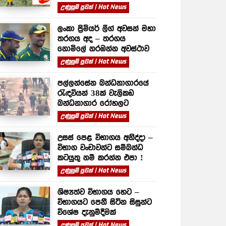
උණුසුම් පුවත් | Hot News
ලංකා ප්‍රිමියර් ලීග් අවසන් මහා
තරගය අද – තරගය
නොමිලේ නරඹන්න අවස්ථාව
උණුසුම් පුවත් | Hot News
පල්ලන්සේන බන්ධනාගාරයේ
රැඳවියන් 38ක් වැලිකඩ
බන්ධනාගාර රෝහලට
උණුසුම් පුවත් | Hot News
උසස් පෙළ විභාගය අනිද්දා –
විභාග වංචාවන්ට සම්බන්ධ
කටයුතු නම් කරන්න එපා !
උණුසුම් පුවත් | Hot News
ශිෂ්‍යත්ව විභාගය හෙට –
විභාගයට පෙනී සිටින සිසුන්ට
විශේෂ දැනුම්දීමක්
උණුසුම් පුවත් | Hot News