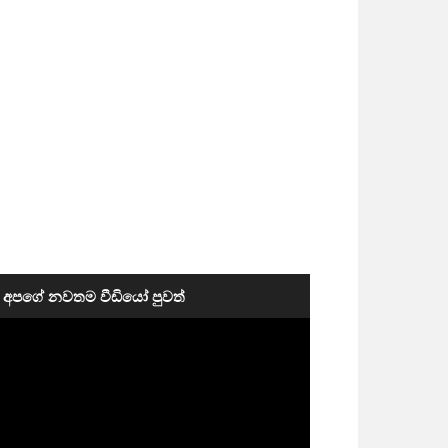
අපගේ නවතම වීඩියෝ පුවත්