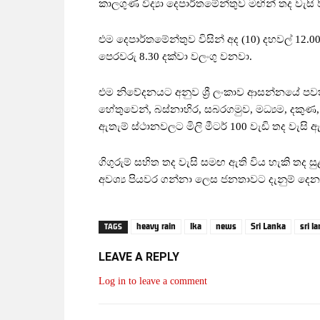
කාලගුණ විද්‍යා දෙපාර්තමේන්තුව මඟින් තද වැස
එම දෙපාර්තමේන්තුව විසින් අද (10) දහවල් 12
පෙරවරු 8.30 දක්වා වලංගු වනවා.
එම නිවේදනයට අනුව ශ්‍රී ලංකාව ආසන්නයේ ප
හේතුවෙන්, බස්නාහිර, සබරගමුව, මධ්‍යම, දකුණ, 
ඇතැම් ස්ථානවලට මිලි මීටර් 100 වැඩි තද වැසි ඇ
ගිගුරුම් සහිත තද වැසි සමඟ ඇති විය හැකි තද ස
අවශ්‍ය පියවර ගන්නා ලෙස ජනතාවට දැනුම් දෙන
heavy rain
lka
news
Sri Lanka
sri l
TAGS
LEAVE A REPLY
Log in to leave a comment