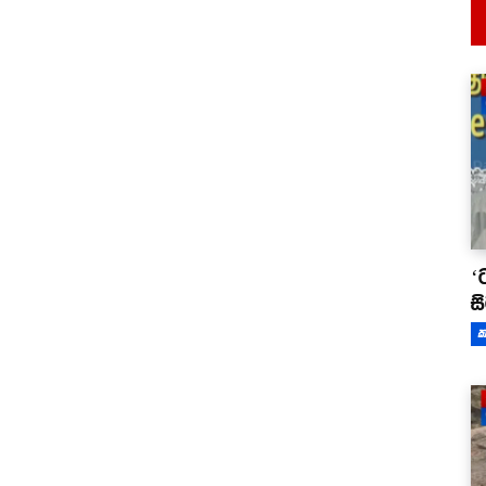
‘
ස
ක