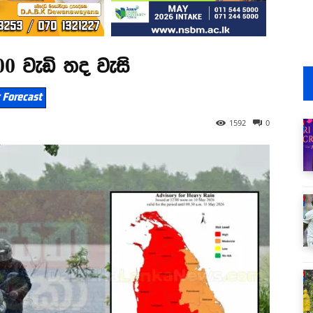
00 වැඩි තද වැසි
 Forecast
1592
0