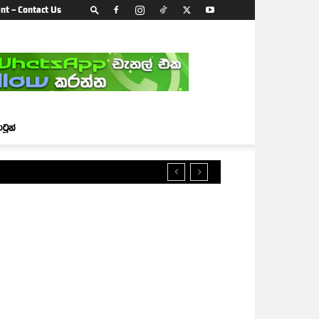
nt – Contact Us
ාටූන්