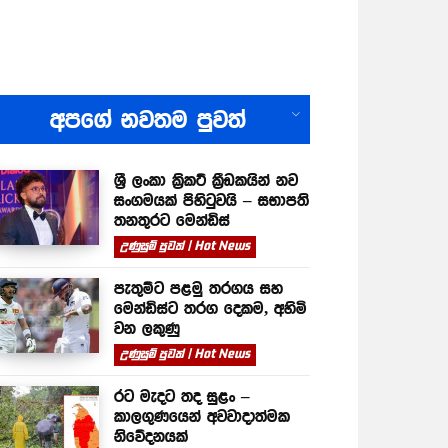
All
අපගේ නවතම පුවත්
ශ්‍රී ලංකා ක්‍රිකට් ක්‍රීඩකයින් නව
සංගමයක් පිහිටුවයි – සභාපති
තනතුරට මෙන්ඩිස්
උණුසුම් පුවත් | Hot News
පැතුම්ට පළමු තරගය සහ
මෙන්ඩිස්ට තරග දෙකම, අහිමි
වන ලකුණු
උණුසුම් පුවත් | Hot News
රට මැදට තද සුළං –
කාලගුණයෙන් අවවාදාත්මක
නිවේදනයක්