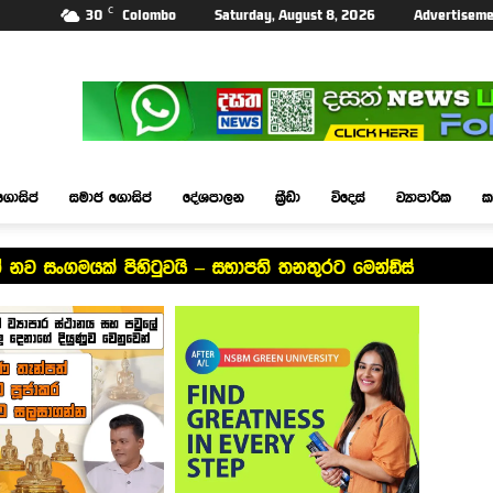
C
30
Colombo
Saturday, August 8, 2026
Advertiseme
ගොසිප්
සමාජ ගොසිප්
දේශපාලන
ක්‍රීඩා
විදෙස්
ව්‍යාපාරික
ක
රීඩකයින් නව සංගමයක් පිහිටුවයි – සභාපති තනතුරට මෙන්ඩිස්