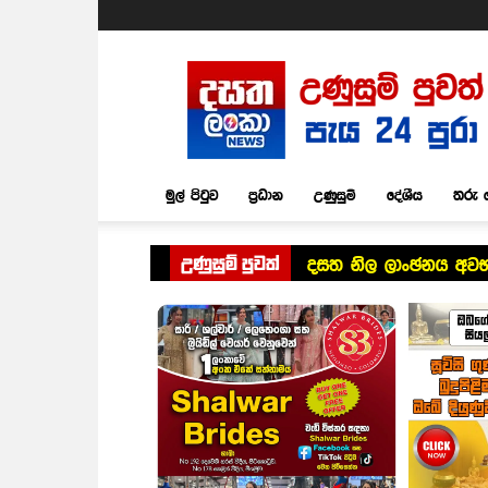
Dasatha
Lanka
News
මුල් පිටුව
ප්‍රධාන
උණුසුම්
දේශීය
තරු 
උණුසුම් පුවත්
දසත නිල ලාංඡනය අවභාව