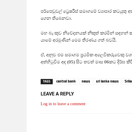
පර්පෙචුවල් ට්‍රෙෂරීස් සමාගමේ ව්‍යාපාර කටයුතු අත
ගෙන තිබෙනවා.
මහ බැංකුව නිවේදනයක් නිකුත් කරමින් සඳහන් 
යාමේ අරමුණින් මෙම තීරණය ගත් බවයි.
ඒ, අනුව එම සමාගම ප්‍රථමික අලෙවිකරුවෙකු වශයෙ
අත්හිටුවීම අද (05) සිට තවත් මාස 06කට දිර්ඝ
central bank
news
sri lanka news
Sril
TAGS
LEAVE A REPLY
Log in to leave a comment