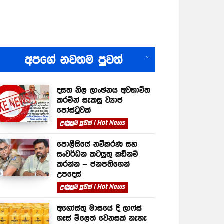
All
අපගේ නවතම පුවත්
දසත නිල ලාංඡනය අවභාවිත
කරමින් සැකසූ ව්‍යාජ
පෝස්ටුවක්
උණුසුම් පුවත් | Hot News
පොලීසියේ නවීකරණ සහ
සංවර්ධන කටයුතු කඩිනම්
කරන්න – ජනපතිගෙන්
උපදෙස්
උණුසුම් පුවත් | Hot News
අගෝස්තු මාසයේ දී ලාෆ්ස්
ගෑස් මිලෙත් වෙනසක් නැහැ