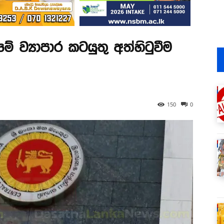
මේ ව්‍යාපාර කටයුතු අත්හිටුවීම
150
0