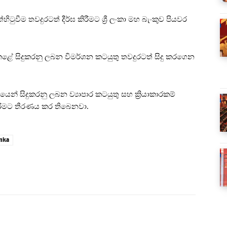
්හිටුවීම තවදුරටත් දීර්ඝ කිරීමට ශ්‍රී ලංකා මහ බැංකුව පියවර
කළේ සිදුකරනු ලබන විමර්ශන කටයුතු තවදුරටත් සිදු කරගෙන
න් සිදුකරනු ලබන ව්‍යාපාර කටයුතු සහ ක්‍රියාකාරකම්
 කිරීමට තීරණය කර තිබෙනවා.
anka