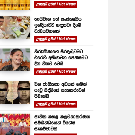
උණුසුම් පුවත් | Hot News
තායිවාන තේ සංස්කෘතිය
ඉන්දියාවට හඳුන්වා දීමේ
වැඩසටහනක්
උණුසුම් පුවත් | Hot News
හිරුණිකාගේ සිරදඬුවමට
එරෙහි අභියාචන පෙත්සමට
දින නියම වෙයි
උණුසුම් පුවත් | Hot News
චීන ජාතිකයා අවසන් ගමන්
යැවූ සිද්ධියේ සැකකරුවන්
රිමාන්ඩ්
උණුසුම් පුවත් | Hot News
ජාතික කසළ කළමනාකරණය
සම්බන්ධයෙන් විශේෂ
සාකච්ඡාවක්