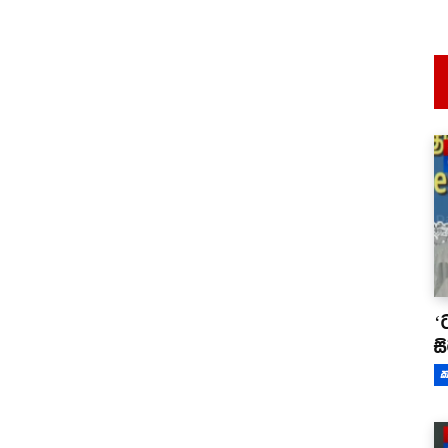
‘
ස
ක