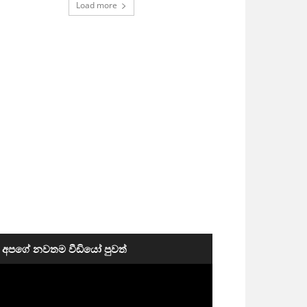
Load more
අපගේ නවතම වීඩියෝ පුවත්