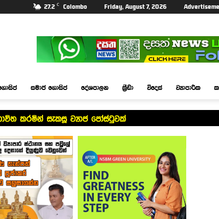
C
27.2
Colombo
Friday, August 7, 2026
Advertiseme
ගොසිප්
සමාජ ගොසිප්
දේශපාලන
ක්‍රීඩා
විදෙස්
ව්‍යාපාරික
ක
ිත කරමින් සැකසූ ව්‍යාජ පෝස්ටුවක්