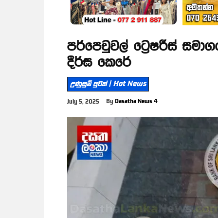
පර්පෙචුවල් ට්‍රෙෂරීස් සමාග
දීර්ඝ කෙරේ
උණුසුම් පුවත් | Hot News
By
Dasatha News 4
July 5, 2025