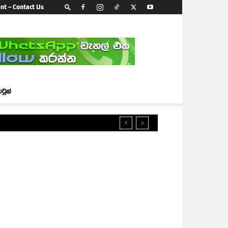
nt – Contact Us
ාටූන්