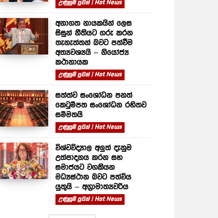
උණුසුම් පුවත් | Hot News
අනාගත නායකයින් ලෙස
සිසුන් නීතියට ගරු කරන
තැනැත්තන් බවට පත්වීම
අත්‍යවශ්‍යයි – නියෝජ්‍ය
කථානායක
උණුසුම් පුවත් | Hot News
සත්ත්ව සංශෝධන පනත්
කෙටුම්පත සංශෝධන රහිතව
සම්මතයි
උණුසුම් පුවත් | Hot News
විශ්වවිද්‍යාල අලුත් දැනුම
උත්පාදනය කරන සහ
සමාජයට වගකියන
මධ්‍යස්ථාන බවට පත්විය
යුතුයි – අග්‍රාමාත්‍යවරිය
උණුසුම් පුවත් | Hot News