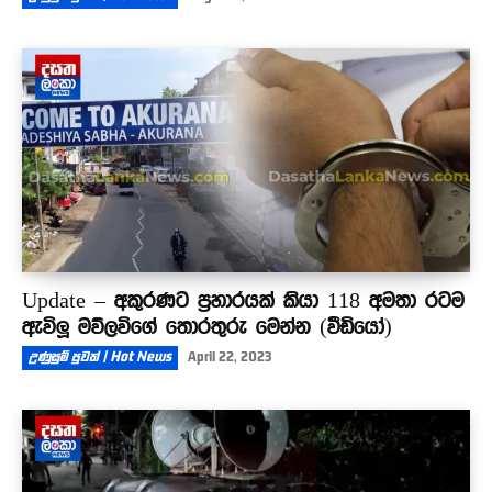
Update – අකුරණට ප්‍රහාරයක් කියා 118 අමතා රටම
ඇවිලූ මව්ලවිගේ තොරතුරු මෙන්න (වීඩියෝ)
උණුසුම් පුවත් | Hot News
April 22, 2023