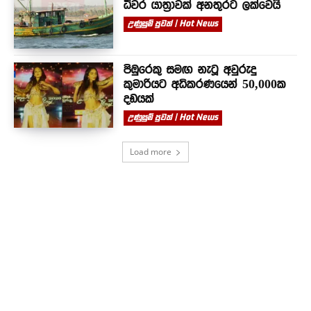
ධීවර යාත්‍රාවක් අනතුරට ලක්වෙයි
උණුසුම් පුවත් | Hot News
පිඹුරෙකු සමඟ නැටූ අවුරුදු
කුමාරියට අධිකරණයෙන් 50,000ක
දඩයක්
උණුසුම් පුවත් | Hot News
Load more