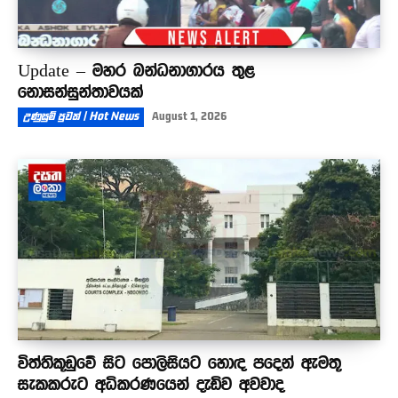
Update – මහර බන්ධනාගාරය තුළ
නොසන්සුන්තාවයක්
උණුසුම් පුවත් | Hot News
August 1, 2026
විත්තිකූඩුවේ සිට පොලිසියට හොඳ පදෙන් ඇමතූ
සැකකරුට අධිකරණයෙන් දැඩිව අවවාද