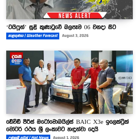
‘ටයිෆූන්’ සුළි කුණාටුවේ බලපෑම 06 වනදා සිට
කාළගුණය | Weather Forecast
August 3, 2026
ඩේවිඩ් පීරිස් ඔටෝමොබයිල්ස් BAIC X3e ඉලෙක්ට්‍රික්
මෝටර් රථය ශ්‍රී ලංකාවට හඳුන්වා දෙයි
උණුසුම් පුවත් | Hot News
August 1, 2026