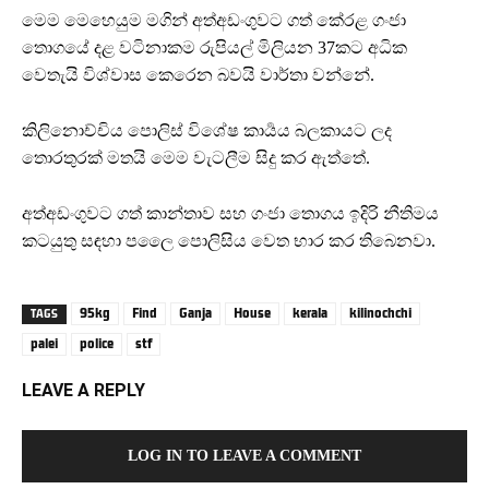
මෙම මෙහෙයුම මගින් අත්අඩංගුවට ගත් කේරළ ගංජා
තොගයේ දළ වටිනාකම රුපියල් මිලියන 37කට අධික
වෙතැයි විශ්වාස කෙරෙන බවයි වාර්තා වන්නේ.
කිලිනොච්චිය පොලිස් විශේෂ කාර්‍යය බලකායට ලද
තොරතුරක් මතයි මෙම වැටලීම සිදු කර ඇත්තේ.
අත්අඩංගුවට ගත් කාන්තාව සහ ගංජා තොගය ඉදිරි නීතිමය
කටයුතු සඳහා පලෛ පොලිසිය වෙත භාර කර තිබෙනවා.
95kg
Find
Ganja
House
kerala
kilinochchi
TAGS
palei
police
stf
LEAVE A REPLY
LOG IN TO LEAVE A COMMENT