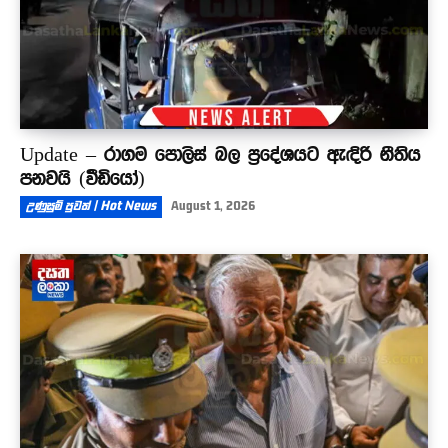
Update – රාගම පොලිස් බල ප්‍රදේශයට ඇඳිරි නීතිය
පනවයි (වීඩියෝ)
උණුසුම් පුවත් | Hot News
August 1, 2026