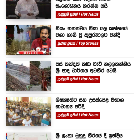
සංශෝධනය කරන්න යයි
උණුසුම් පුවත් | Hot News
නියං තත්ත්වය නිසා යල කන්නයේ
වගා හානි වූ කුඹුරුවලට වන්දි
ප්‍රධාන පුවත් | Top Stories
පස් කන්දක් කඩා වැටී නල්ලතන්නිය
ශ්‍රී පාද මාර්ගය අවහිර වෙයි
උණුසුම් පුවත් | Hot News
ශිෂ්‍යෂත්ව සහ උසස්පෙළ විභාග
සාමාන්‍ය පරිදි
උණුසුම් පුවත් | Hot News
ශ්‍රී ලංකා මුහුදු තීරයේ දී ඉන්දීය