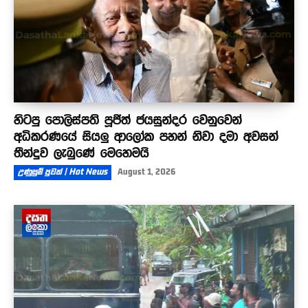
හිටපු පොලිස්පති පූජිත් ජයසුන්දර වෙනුවෙන්
අධිකරණයේ සියලු ආලෝක පහන් නිවා දමා අවසන්
තීන්දුව ලැබුණේ මෙහෙමයි
උණුසුම් පුවත් | Hot News
August 1, 2026