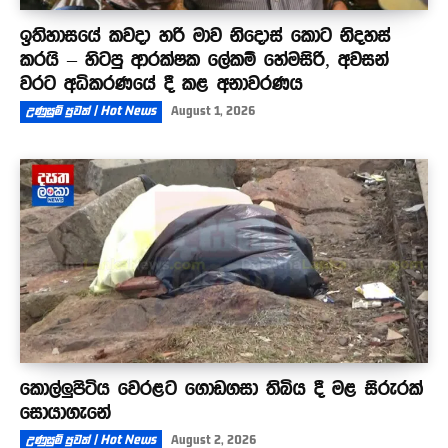
ඉතිහාසයේ කවදා හරි මාව නිදොස් කොට නිදහස්
කරයි – හිටපු ආරක්ෂක ලේකම් හේමසිරි, අවසන්
වරට අධිකරණයේ දී කළ අනාවරණය
උණුසුම් පුවත් | Hot News
August 1, 2026
කොල්ලුපිටිය වෙරළට ගොඩගසා තිබිය දී මළ සිරුරක්
සොයාගැනේ
උණුසුම් පුවත් | Hot News
August 2, 2026