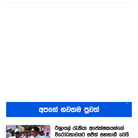
අපගේ නවතම පුවත්
ඊශ්‍රායල් රැකියා අපේක්ෂකයන්ගේ
විරෝධතාවයට සජිත් සහභාගී වෙයි