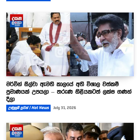
මර්වින් සිල්වා ඇමති කාලයේ අති විශාල වත්කම්
ප්‍රමාණයක් උපයලා – තරුණ නිළියකටත් ලක්ෂ ගණන්
දීලා
උණුසුම් පුවත් | Hot News
July 31, 2026