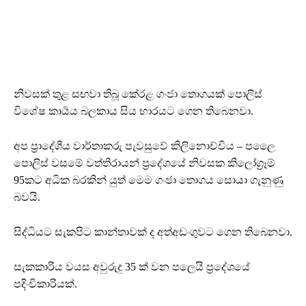
නිවසක් තුළ සඟවා තිබූ කේරළ ගංජා තොගයක් පොලිස්
විශේෂ කාර්‍යය බලකාය සිය භාරයට ගෙන තිබෙනවා.
අප ප්‍රාදේශීය වාර්තාකරු පැවසුවේ කිලිනොච්චිය – පලෛ
පොලිස් වසමේ වත්තිරායන් ප්‍රදේශයේ නිවසක කිලෝග්‍රෑම්
95කට අධික බරකින් යුත් මෙම ගංජා තොගය සොයා ගැනුණු
බවයි.
සිද්ධියට සැකපිට කාන්තාවක් ද අත්අඩංගුවට ගෙන තිබෙනවා.
සැකකාරිය වයස අවුරුදු 35 ක් වන පලෙයි ප්‍රදේශයේ
පදිංචිකාරියක්.