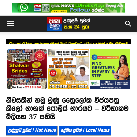
ඊශ්‍රායල් රැකියා අපේක්ෂකයන්ගේ විරෝධතාවයට සජිත් සහභාගී වෙයි (වීඩියෝ)
නිවසකින් හමු වුණු ත්‍රෛලෝක විජයපත්‍ර
කිලෝ ගානක් පොලිස් භාරයට – වටිනාකම
මිලියන 37 පනියි
උණුසුම් පුවත් | Hot News
දේශීය පුවත් | Local News