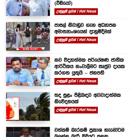
(වීඩියෝ)
උණුසුම් පුවත් | Hot News
පාසල් නිවාඩුව ගැන අධ්‍යාපන
අමාත්‍යාංශයෙන් දැනුම්දීමක්
උණුසුම් පුවත් | Hot News
නව විද්‍යාත්මක පර්යේෂණ ජාතික
ආර්ථිකය නංවාලීමට සෘජුව දායක
කරගත යුතුයි – ජනපති
උණුසුම් පුවත් | Hot News
තද සුළං පිළිබඳව අවවාදාත්මක
නිවේදනයක්
උණුසුම් පුවත් | Hot News
වත්කම් බැරකම් ප්‍රකාශ හැමෝටම
බලන්න බැරි විදියට පනත