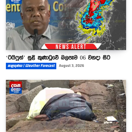
‘ටයිෆූන්’ සුළි කුණාටුවේ බලපෑම 06 වනදා සිට
කාළගුණය | Weather Forecast
August 3, 2026