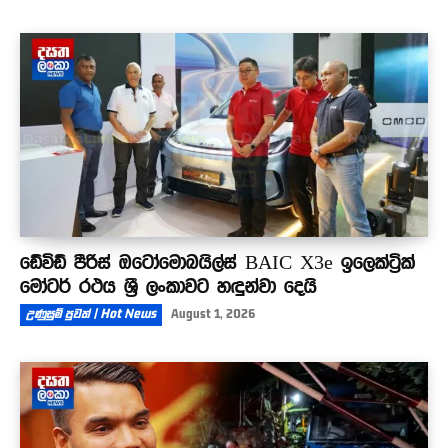
ඩේවිඩ් පීරිස් ඔටෝමොබයිල්ස් BAIC X3e ඉලෙක්ට්‍රික්
මෝටර් රථය ශ්‍රී ලංකාවට හඳුන්වා දෙයි
උණුසුම් පුවත් | Hot News
August 1, 2026