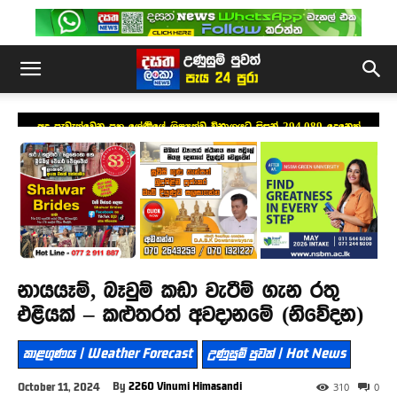
අද පැවැත්වෙන පහ ශ්‍රේණියේ ශිෂ්‍යත්ව විභාගයට සිසුන් 294,089 දෙනෙක්
නායයෑම්, බෑවුම් කඩා වැටීම් ගැන රතු
එළියක් – කළුතරත් අවදානමේ (නිවේදන)
කාළගුණය | Weather Forecast
උණුසුම් පුවත් | Hot News
By
2260 Vinumi Himasandi
October 11, 2024
310
0