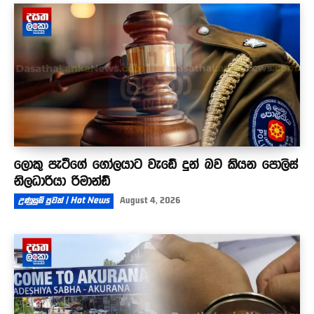
ලොකු පැටීගේ ගෝලයාට වැඩේ දුන් බව කියන පොලිස්
නිලධාරියා රිමාන්ඩ්
උණුසුම් පුවත් | Hot News
August 4, 2026