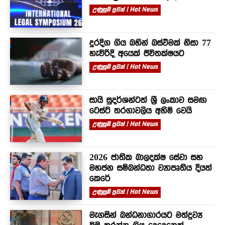
උණුසුම් පුවත් | Hot News
දුරදිග ගිය බහින් බස්වීමක් නිසා 77
හැවිරිදි අයෙක් ජීවිතක්ෂයට
උණුසුම් පුවත් | Hot News
සායි සුදර්ශන්ටත් ශ්‍රී ලංකාව සමඟ
ටෙස්ට් තරගාවලිය අහිමි වෙයි
උණුසුම් පුවත් | Hot News
2026 ජාතික බාලදක්ෂ සේවා සහ
මහජන සම්බන්ධතා ව්‍යාපෘතිය දියත්
කෙරේ
උණුසුම් පුවත් | Hot News
මැගසින් බන්ධනාගාරයට මත්ද්‍රව්‍ය