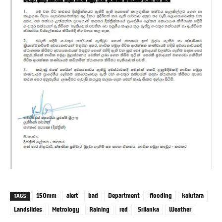
150mm
alert
bad
Department
flooding
kalutara
TAGS
Landslides
Metrology
Raining
red
Srilanka
Weather