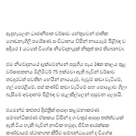
ඇදහැලෙන ධාරානිපාත වර්ෂාව හේතුවෙන් ජාතික
ගොඩනැගිලි පර්‍යේෂණ සංවිධානය විසින් නායයෑම් පිළිබඳ ව
අදියර 1 යටතේ විශේෂ නිවේදනයුක් නිකුත් කර තිබෙනවා.
එම නිවේදනයේ දැක්වෙන්නේ පසුගිය පැය 24ක කාලය තුළ
වර්ෂාපතනය මිලිමීටර් 75 ඉක්මවා ඇති බැවින් වර්ෂාව
තවදුරටත් පවතින හෙයින් නායයෑම්, බෑවුම් කඩා වැටීමේ,
ගල් පෙරළීමේ, පස් කණ්ඩි කඩා වැටීමේ සහ පොළොව ගිලා
බැසීමේ අවදානම් පිළිබඳ ව සැලකිල්ලෙන් පසුවන ලෙසයි.
එමෙන්ම කළුතර දිස්ත්‍රික් ආපදා කළමනාකරණ
සම්බන්ධීකරණ ඒකකය විසින් ද ගංවතුර ආපදා තත්ත්වයක්
ඇති විය හැකි බැවින් නාවික හමුදා, ජීවිත ආරක්ෂක
කණ්ඩායම් ස්ථානගත කිරීම සම්බන්ධයෙන් ද විශේෂ