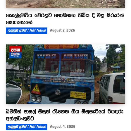
කොල්ලුපිටිය වෙරළට ගොඩගසා තිබිය දී මළ සිරුරක්
සොයාගැනේ
උණුසුම් පුවත් | Hot News
August 2, 2026
බීමතින් පාසල් සිසුන් රැගෙන ගිය සිසුසැරියේ රියදුරු
අත්අඩංගුවට
උණුසුම් පුවත් | Hot News
August 4, 2026