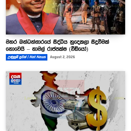
මහර බන්ධන්ගාරයේ සිද්ධිය හුදෙකලා සිදුවීමක්
නොවෙයි – නාමල් රාජපක්ෂ (වීඩියෝ)
උණුසුම් පුවත් | Hot News
August 2, 2026