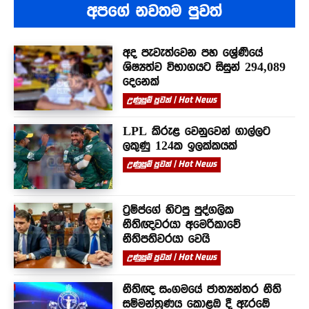
අපගේ නවතම පුවත්
අද පැවැත්වෙන පහ ශ්‍රේණියේ
ශිෂ්‍යත්ව විභාගයට සිසුන් 294,089
දෙනෙක්
උණුසුම් පුවත් | Hot News
LPL කිරුළ වෙනුවෙන් ගාල්ලට
ලකුණු 124ක ඉලක්කයක්
උණුසුම් පුවත් | Hot News
ට්‍රම්ප්ගේ හිටපු පුද්ගලික
නීතිඥවරයා අමෙරිකාවේ
නීතිපතිවරයා වෙයි
උණුසුම් පුවත් | Hot News
නීතිඥ සංගමයේ ජාත්‍යන්තර නීති
සම්මන්ත්‍රණය කොළඹ දී ඇරඹේ