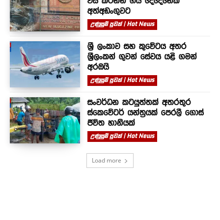
විසි කරන්න ගිය දෙදෙනෙක්
අත්අඩංගුවට
උණුසුම් පුවත් | Hot News
ශ්‍රී ලංකාව සහ කුවේටය අතර
ශ්‍රීලංකන් ගුවන් සේවය යළි ගමන්
අරඹයි
උණුසුම් පුවත් | Hot News
සංවර්ධන කටයුත්තක් අතරතුර
ස්කෙවේටර් යන්ත්‍රයක් පෙරලී ගොස්
ජීවිත හානියක්
උණුසුම් පුවත් | Hot News
Load more