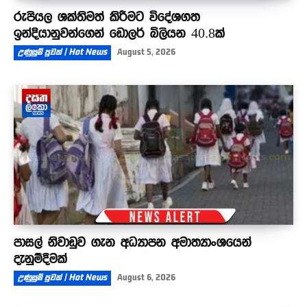
රුපියල ශක්තිමත් කිරීමට විදේශගත
ඉන්දියානුවන්ගෙන් ඩොලර් බිලියන 40.8ක්
උණුසුම් පුවත් | Hot News
August 5, 2026
පාසල් නිවාඩුව ගැන අධ්‍යාපන අමාත්‍යාංශයෙන්
දැනුම්දීමක්
උණුසුම් පුවත් | Hot News
August 6, 2026