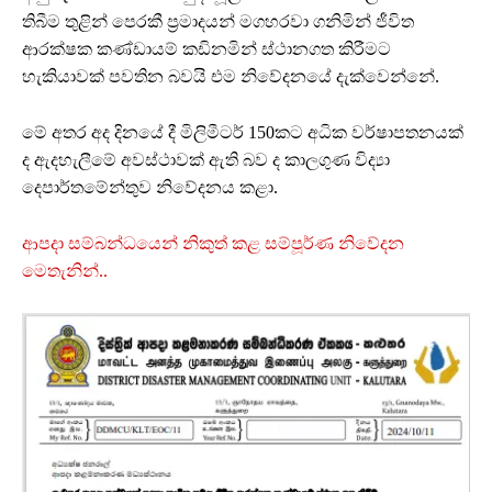
තිබීම තුළින් පෙරකී ප්‍රමාදයන් මගහරවා ගනිමින් ජීවිත
ආරක්ෂක කණ්ඩායම් කඩිනමින් ස්ථානගත කිරීමට
හැකියාවක් පවතින බවයි එම නිවේදනයේ දැක්වෙන්නේ.
මේ අතර අද දිනයේ දී මිලිමීටර් 150කට අධික වර්ෂාපතනයක්
ද ඇදහැලීමේ අවස්ථාවක් ඇති බව ද කාලගුණ විද්‍යා
දෙපාර්තමේන්තුව නිවේදනය කළා.
ආපදා සම්බන්ධයෙන් නිකුත් කළ සම්පූර්ණ නිවේදන
මෙතැනින්..