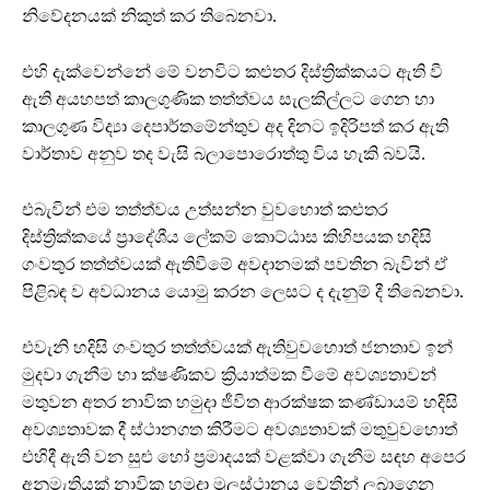
නිවේදනයක් නිකුත් කර තිබෙනවා.
එහි දැක්වෙන්නේ මේ වනවිට කළුතර දිස්ත්‍රික්කයට ඇති වී
ඇති අයහපත් කාලගුණික තත්ත්වය සැලකිල්ලට ගෙන හා
කාලගුණ විද්‍යා දෙපාර්තමේන්තුව අද දිනට ඉදිරිපත් කර ඇති
වාර්තාව අනුව තද වැසි බලාපොරොත්තු විය හැකි බවයි.
එබැවින් එම තත්ත්වය උත්සන්න වුවහොත් කළුතර
දිස්ත්‍රික්කයේ ප්‍රාදේශීය ලේකම් කොට්ඨාස කිහිපයක හදිසි
ගංවතුර තත්ත්වයක් ඇතිවීමේ අවදානමක් පවතින බැවින් ඒ
පිළිබඳ ව අවධානය යොමු කරන ලෙසට ද දැනුම් දී තිබෙනවා.
එවැනි හදිසි ගංවතුර තත්ත්වයක් ඇතිවුවහොත් ජනතාව ඉන්
මුදවා ගැනීම හා ක්ෂණිකව ක්‍රියාත්මක වීමේ අවශ්‍යතාවන්
මතුවන අතර නාවික හමුදා ජීවිත ආරක්ෂක කණ්ඩායම් හදිසි
අවශ්‍යතාවක දී ස්ථානගත කිරීමට අවශ්‍යතාවක් මතුවුවහොත්
එහිදී ඇති වන සුළු හෝ ප්‍රමාදයක් වළක්වා ගැනීම සඳහ අපෙර
අනුමැතියක් නාවික හමුදා මූලස්ථානය වෙතින් ලබාගෙන