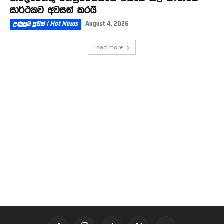
සාර්ථකව අවසන් කරයි
උණුසුම් පුවත් | Hot News
August 4, 2026
Load more