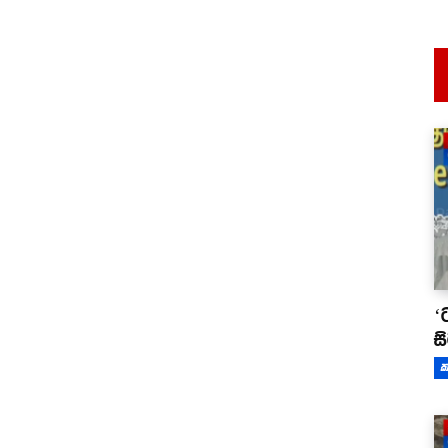
‘
ස
ක