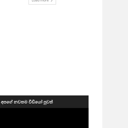
Load more
අපගේ නවතම වීඩියෝ පුවත්