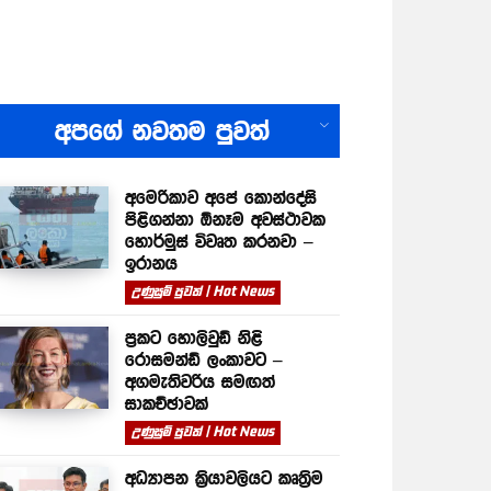
All
අපගේ නවතම පුවත්
අමෙරිකාව අපේ කොන්දේසි
පිළිගන්නා ඕනෑම අවස්ථාවක
හොර්මුස් විවෘත කරනවා –
ඉරානය
උණුසුම් පුවත් | Hot News
ප්‍රකට හොලිවුඩ් නිළි
රොසමන්ඩ් ලංකාවට –
අගමැතිවරිය සමඟත්
සාකච්ඡාවක්
උණුසුම් පුවත් | Hot News
අධ්‍යාපන ක්‍රියාවලියට කෘත්‍රිම