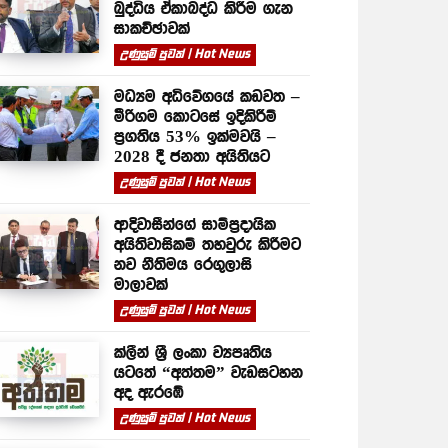
බුද්ධිය ඒකාබද්ධ කිරීම ගැන
සාකච්ඡාවක්
උණුසුම් පුවත් | Hot News
මධ්‍යම අධිවේගයේ කඩවත –
මීරිගම කොටසේ ඉදිකිරීම්
ප්‍රගතිය 53% ඉක්මවයි –
2028 දී ජනතා අයිතියට
උණුසුම් පුවත් | Hot News
ආදිවාසීන්ගේ සාම්ප්‍රදායික
අයිතිවාසිකම් තහවුරු කිරීමට
නව නීතිමය රෙගුලාසි
මාලාවක්
උණුසුම් පුවත් | Hot News
ක්ලීන් ශ්‍රී ලංකා ව්‍යපෘතිය
යටතේ “අත්තම” වැඩසටහන
අද ඇරඹේ
උණුසුම් පුවත් | Hot News