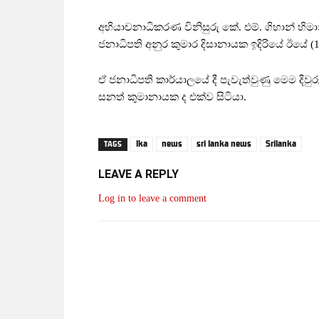
අභියාචනාධිකරණ විනිසුරු කේ. එම්. ගිහාන් හිමා
ජනාධිපති අනුර කුමාර දිසානායක ඉදිරියේ ඊයේ (10)
ඒ ජනාධිපති කාර්යාලයේ දී පැවැත්වුණු මෙම දිවු
සනත් කුමානායක ද එක්ව සිටියා.
lka
news
sri lanka news
Srilanka
TAGS
LEAVE A REPLY
Log in to leave a comment