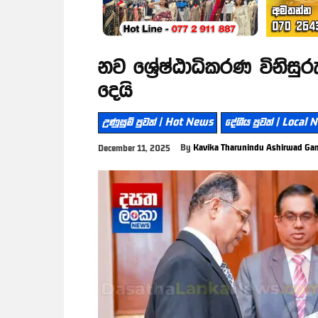
නව ශ්‍රේෂ්ඨාධිකරණ විනිසු
දෙයි
උණුසුම් පුවත් | Hot News
දේශීය පුවත් | Local
By
Kavika Tharunindu Ashirwad Ga
December 11, 2025