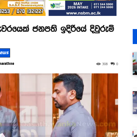
රුවරයෙක් ජනපති ඉදිරියේ දිවුරුම්
 News
marathne
308
0