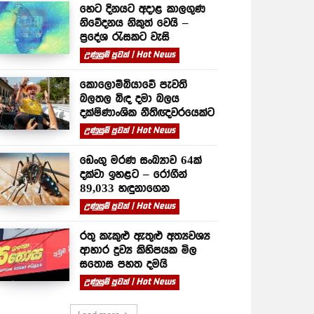
හෙට දිනයට අදාළ කාලගුණ
නිවේදනය නිකුත් වෙයි –
ප්‍රදේශ රැසකට වැසි
උණුසුම් පුවත් | Hot News
කොලොම්බියාවේ පැවති
බලතල බිඳ දමා බලය
දක්ෂිණාංශික නීතිඥවරයෙක්ට
උණුසුම් පුවත් | Hot News
ඩෙංගු මරණ සංඛ්‍යාව 64ක්
දක්වා ඉහළට – රෝගීන්
89,033 හඳුනාගෙන
උණුසුම් පුවත් | Hot News
රතු කැකුළු ඇතුළු අත්‍යවශ්‍ය
ආහාර ද්‍රව්‍ය කිහිපයක මිල
සතොස පහත දමයි
උණුසුම් පුවත් | Hot News