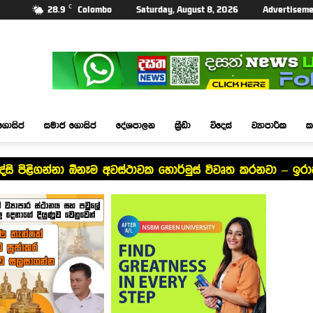
C
28.9
Colombo
Saturday, August 8, 2026
Advertiseme
ගොසිප්
සමාජ ගොසිප්
දේශපාලන
ක්‍රීඩා
විදෙස්
ව්‍යාපාරික
ක
සි පිළිගන්නා ඕනෑම අවස්ථාවක හොර්මුස් විවෘත කරනවා – ඉර