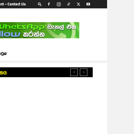
nt – Contact Us
ාටූන්
ානය