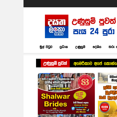
Dasatha
Lanka
News
මුල් පිටුව
ප්‍රධාන
උණුසුම්
දේශීය
තරු 
උණුසුම් පුවත්
අමෙරිකාව අපේ කොන්දේ