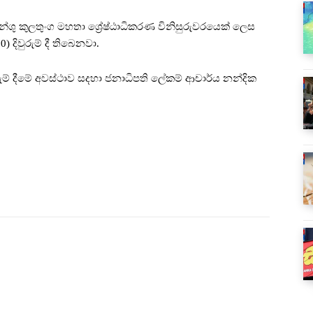
න්ශු කුලතුංග මහතා ශ්‍රේෂ්ඨාධිකරණ විනිසුරුවරයෙක් ලෙස
 දිවුරුම් දී තිබෙනවා.
රුම් දීමේ අවස්ථාව සදහා ජනාධිපති ලේකම් ආචාර්ය නන්දික