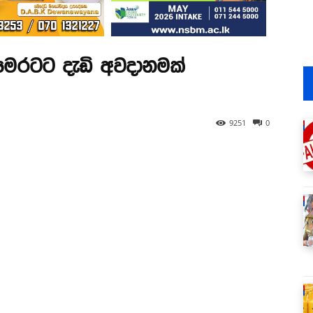
 මෙරටට දැඩි අවදානමක්
9251
0