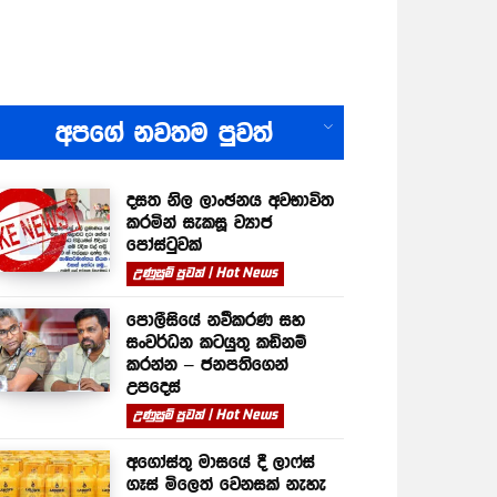
All
අපගේ නවතම පුවත්
දසත නිල ලාංඡනය අවභාවිත
කරමින් සැකසූ ව්‍යාජ
පෝස්ටුවක්
උණුසුම් පුවත් | Hot News
පොලීසියේ නවීකරණ සහ
සංවර්ධන කටයුතු කඩිනම්
කරන්න – ජනපතිගෙන්
උපදෙස්
උණුසුම් පුවත් | Hot News
අගෝස්තු මාසයේ දී ලාෆ්ස්
ගෑස් මිලෙත් වෙනසක් නැහැ