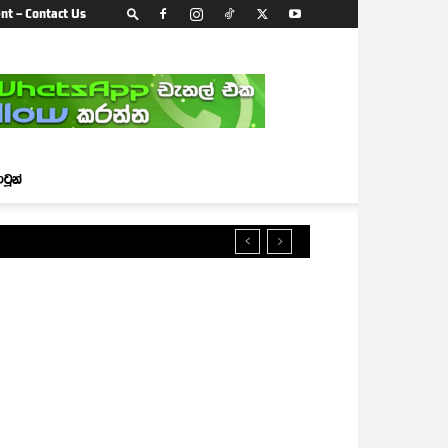
nt – Contact Us
ාටූන්