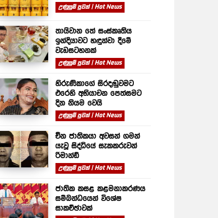
උණුසුම් පුවත් | Hot News
තායිවාන තේ සංස්කෘතිය
ඉන්දියාවට හඳුන්වා දීමේ
වැඩසටහනක්
උණුසුම් පුවත් | Hot News
හිරුණිකාගේ සිරදඬුවමට
එරෙහි අභියාචන පෙත්සමට
දින නියම වෙයි
උණුසුම් පුවත් | Hot News
චීන ජාතිකයා අවසන් ගමන්
යැවූ සිද්ධියේ සැකකරුවන්
රිමාන්ඩ්
උණුසුම් පුවත් | Hot News
ජාතික කසළ කළමනාකරණය
සම්බන්ධයෙන් විශේෂ
සාකච්ඡාවක්