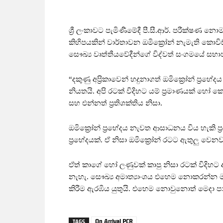
ශ්‍රී ලංකාවට පැමිණීමේදී පී.සී.ආර්. පරීක්ෂණ න
කිහිපයකින් වාර්තාවන ඔමික්‍රෝන් නැමැති කොවිඩ
සෞඛ්‍ය වෘත්තීයවේදීන්ගේ විද්වත් සංගමයේ සභාපත
“දකුණු අප්‍රිකාවෙන් හදුනාගත් ඔමික්‍රෝන් ප්
නියතයි. අපි රටක් විදිහට යම් ප්‍රමාණයක් හෝ 
සහ එන්නත් ප්‍රතිශක්තිය නිසා.
ඔමික්‍රෝන් ප්‍රභේදය නැවත ආසාධනය විය හැකි ප්
ප්‍රභේදයක්. ඒ නිසා ඔමික්‍රෝන් රටට ඇතුලු 
ඒත් කාගේ හෝ ලණුවක් කාපු නිසා රටක් විදිහ
නැහැ. සෞඛ්‍ය අමාත්‍යාංශය එහෙම නොකරන්න මා
කිරීම ඇරඹිය යුතුයි. එහෙම නොවුනොත් මෙදා පා
On Arrival PCR
TAGS