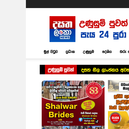
Dasatha
Lanka
News
මුල් පිටුව
ප්‍රධාන
උණුසුම්
දේශීය
තරු 
උණුසුම් පුවත්
දසත නිල ලාංඡනය අවභාව