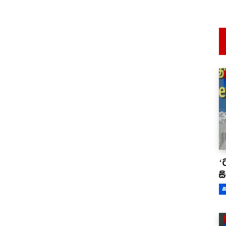
‘
ස
ක