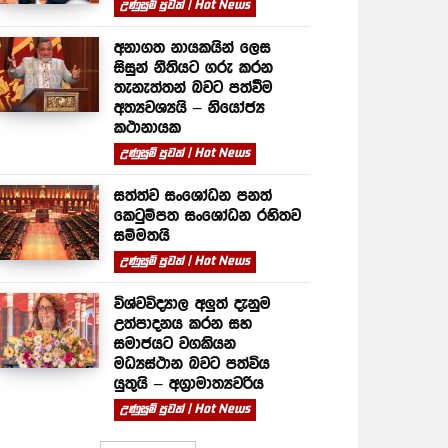
උණුසුම් පුවත් | Hot News
අනාගත නායකයින් ලෙස
සිසුන් නීතියට ගරු කරන
තැනැත්තන් බවට පත්වීම
අත්‍යවශ්‍යයි – නියෝජ්‍ය
කථානායක
උණුසුම් පුවත් | Hot News
සත්ත්ව සංශෝධන පනත්
කෙටුම්පත සංශෝධන රහිතව
සම්මතයි
උණුසුම් පුවත් | Hot News
විශ්වවිද්‍යාල අලුත් දැනුම
උත්පාදනය කරන සහ
සමාජයට වගකියන
මධ්‍යස්ථාන බවට පත්විය
යුතුයි – අග්‍රාමාත්‍යවරිය
උණුසුම් පුවත් | Hot News