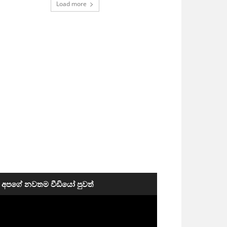
Load more
අපගේ නවතම වීඩියෝ පුවත්