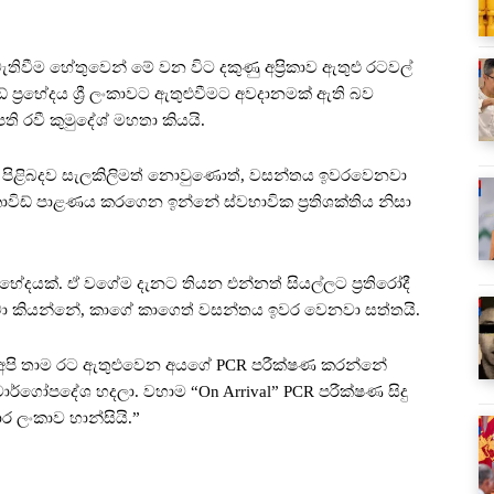
ොමැතිවීම හේතුවෙන් මේ වන විට දකුණු අප්‍රිකාව ඇතුළු රටවල්
් ප්‍රභේදය ශ්‍රී ලංකාවට ඇතුළුවීමට අවදානමක් ඇති බව
ි රවී කුමුදේශ් මහතා කියයි.
‍රභේදය පිළිබදව සැලකිලිමත් නොවුණොත්, වසන්තය ඉවරවෙනවා
කොවිඩ් පාළණය කරගෙන ඉන්නේ ස්වභාවික ප්‍රතිශක්තිය නිසා
‍රභේදයක්. ඒ වගේම දැනට තියන එන්නත් සියල්ලට ප්‍රතිරෝදී
වෙනවා කියන්නේ, කාගේ කාගෙත් වසන්තය ඉවර වෙනවා සත්තයි.
ට අපි තාම රට ඇතුළුවෙන අයගේ PCR පරීක්ෂණ කරන්නේ
ර්ගෝපදේශ හදලා. වහාම “On Arrival” PCR පරීක්ෂණ සිදු
ර ලංකාව හාන්සියි.”