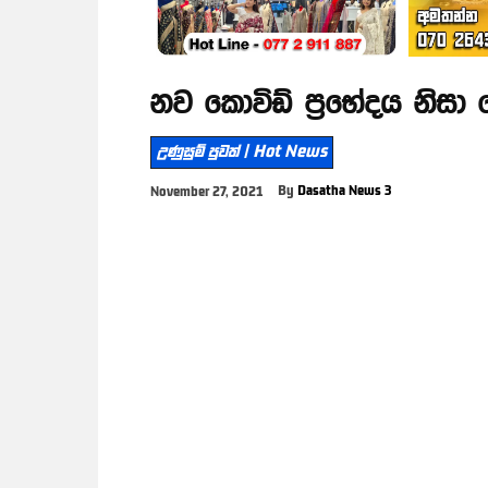
නව කොවිඩ් ප්‍රභේදය නිසා
උණුසුම් පුවත් | Hot News
By
Dasatha News 3
November 27, 2021