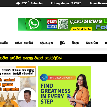
C
27.2
Colombo
Friday, August 7, 2026
Advertiseme
ගොසිප්
සමාජ ගොසිප්
දේශපාලන
ක්‍රීඩා
විදෙස්
ව්‍යාපාරික
ක
ිත කරමින් සැකසූ ව්‍යාජ පෝස්ටුවක්