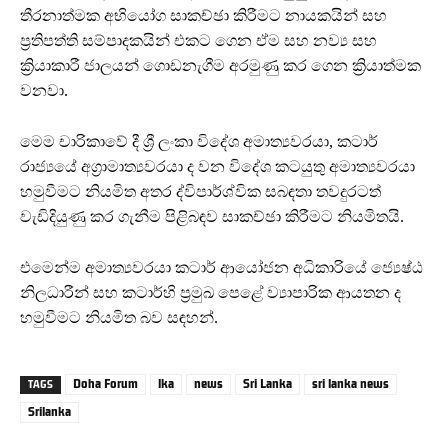
තීරනාත්මක අභියෝග සාකච්ඡා කිරීමට නායකයින් සහ
ප්‍රතිපත්ති සම්පාදකයින් එකට ගෙන ඒම සහ නව්‍ය සහ
ක්‍රියාකාරී ජාලයන් ගොඩනැගීම අරමුණු කර ගෙන ක්‍රියාත්මක
වනවා.
මෙම චාරිකාවේ දී ශ්‍රී ලංකා විදේශ අමාත්‍යවරයා, කටාර්
රාජ්‍යයේ අග්‍රාමාත්‍යවරයා ද වන විදේශ කටයුතු අමාත්‍යවරයා
හමුවීමට නියමිත අතර ද්විපාර්ශ්වික සබඳතා තවදුරටත්
වැඩිදියුණු කර ගැනීම පිළිබඳව සාකච්ඡා කිරීමට නියමිතයි.
එමෙන්ම අමාත්‍යවරයා කටාර් ආයෝජන අධිකාරියේ ජ්‍යෙෂ්ඨ
නිලධාරීන් සහ කටාර්හි ප්‍රමුඛ පෙළේ ව්‍යාපාරික ආයතන ද
හමුවීමට නියමිත බව සඳහන්.
Doha Forum
lka
news
Sri Lanka
sri lanka news
TAGS
Srilanka