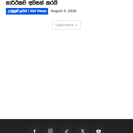
සාර්ථකව අවසන් කරයි
උණුසුම් පුවත් | Hot News
August 4, 2026
Load more