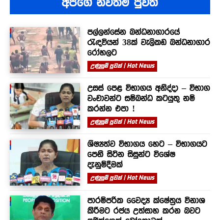
අපගේ නවතම පුවත්
පල්ලන්සේන බන්ධනාගාරයේ
රැඳවියන් 38ක් වැලිකඩ බන්ධනාගාර
රෝහලට
උණුසුම් පුවත් | Hot News
උසස් පෙළ විභාගය අනිද්දා – විභාග
වංචාවන්ට සම්බන්ධ කටයුතු නම්
කරන්න එපා !
උණුසුම් පුවත් | Hot News
ශිෂ්‍යත්ව විභාගය හෙට – විභාගයට
පෙනී සිටින සිසුන්ට විශේෂ
දැනුම්දීමක්
උණුසුම් පුවත් | Hot News
පාරම්පරික වෛද්‍ය ක්ෂේත්‍රය විනාශ
කිරීමට රජය උත්සාහ කරන බවට