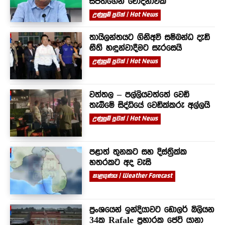
සජිත්ගෙන් චෝදනාවක්
උණුසුම් පුවත් | Hot News
තායිලන්තයට ගිනිඅවි සම්බන්ධ දැඩි
නීති හඳුන්වාදීමට සැරසෙයි
උණුසුම් පුවත් | Hot News
වත්තල – පල්ලියවත්තේ වෙඩි
තැබීමේ සිද්ධියේ වෙඩික්කරු අල්ලයි
උණුසුම් පුවත් | Hot News
පළාත් තුනකට සහ දිස්ත්‍රික්ක
හතරකට අද වැසි
කාළගුණය | Weather Forecast
ප්‍රංශයෙන් ඉන්දියාවට ඩොලර් බිලියන
34ක Rafale ප්‍රහාරක ජෙට් යානා