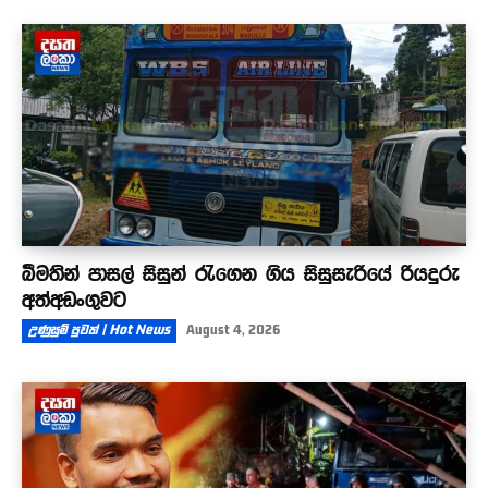
බීමතින් පාසල් සිසුන් රැගෙන ගිය සිසුසැරියේ රියදුරු
අත්අඩංගුවට
උණුසුම් පුවත් | Hot News
August 4, 2026