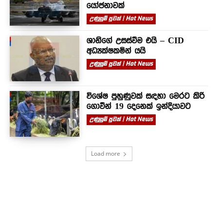
යෝජනාවක්
උණුසුම් පුවත් | Hot News
ශානිගේ උසස්වීම එයි – CID
අධ්‍යක්ෂකමින් යයි
උණුසුම් පුවත් | Hot News
විශේෂ පුහුණුවක් සඳහා මෙරට කිරි
ගොවීන් 19 දෙනෙක් ඉන්දියාවට
උණුසුම් පුවත් | Hot News
Load more