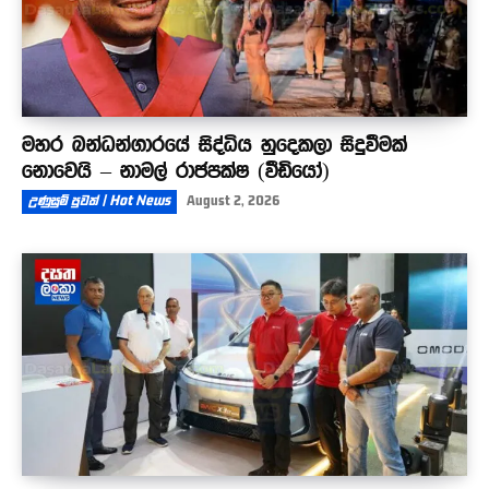
මහර බන්ධන්ගාරයේ සිද්ධිය හුදෙකලා සිදුවීමක්
නොවෙයි – නාමල් රාජපක්ෂ (වීඩියෝ)
උණුසුම් පුවත් | Hot News
August 2, 2026