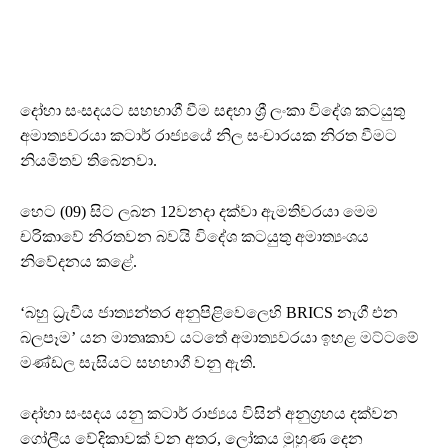
දෝහා සංසදයට සහභාගී වීම සඳහා ශ්‍රී ලංකා විදේශ කටයුතු
අමාත්‍යවරයා කටාර් රාජ්‍යයේ නිල සංචාරයක නිරත වීමට
නියමිතව තිබෙනවා.
හෙට (09) සිට ලබන 12වනදා දක්වා ඇමතිවරයා මෙම
චරිකාවේ නිරතවන බවයි විදේශ කටයුතු අමාත්‍යංශය
නිවේදනය කළේ.
‘බහු ධ්‍රැවීය ජාත්‍යන්තර අනුපිළිවෙලෙහි BRICS නැගී එන
බලපෑම’ යන මාතෘකාව යටතේ අමාත්‍යවරයා ඉහළ මට්ටමේ
මණ්ඩල සැසියට සහභාගී වනු ඇති.
දෝහා සංසදය යනු කටාර් රාජ්‍යය විසින් අනුග්‍රහය දක්වන
ගෝලීය වේදිකාවක් වන අතර, ලෝකය මුහුණ දෙන