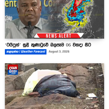
‘ටයිෆූන්’ සුළි කුණාටුවේ බලපෑම 06 වනදා සිට
කාළගුණය | Weather Forecast
August 3, 2026