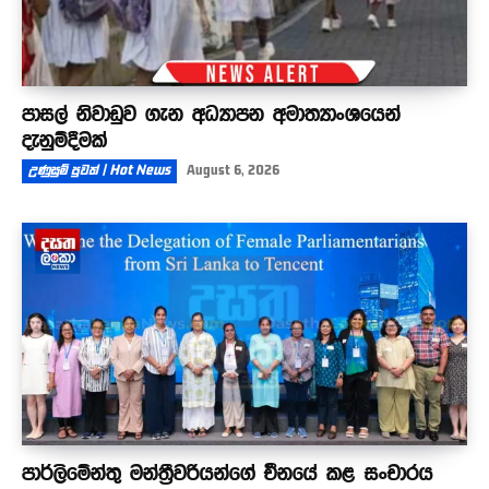
පාසල් නිවාඩුව ගැන අධ්‍යාපන අමාත්‍යාංශයෙන්
දැනුම්දීමක්
උණුසුම් පුවත් | Hot News
August 6, 2026
පාර්ලිමේන්තු මන්ත්‍රීවරියන්ගේ චීනයේ කළ සංචාරය