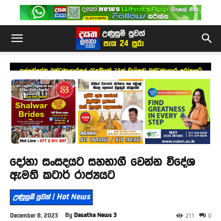
පල්ලන්සේන බන්ධනාගාරයේ රැඳවියන් 38ක් වැලිකඩ බන්ධනාගාර රෝහලට
දෝහා සංසදයට සහභාගී වෙන්න විදේශ
ඇමති කටාර් රාජ්‍යයට
උණුසුම් පුවත් | Hot News
By
Dasatha News 3
December 8, 2023
211
0