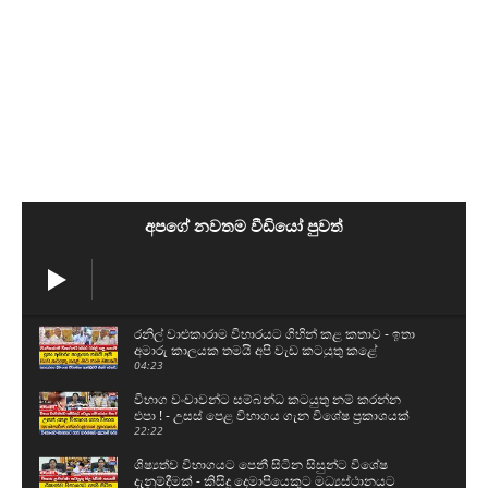
අපගේ නවතම වීඩියෝ පුවත්
රනිල් වාළුකාරාම විහාරයට ගිහින් කළ කතාව - ඉතා
අමාරු කාලයක තමයි අපි වැඩ කටයුතු කළේ
04:23
විභාග වංචාවන්ට සම්බන්ධ කටයුතු නම් කරන්න
එපා ! - උසස් පෙළ විභාගය ගැන විශේෂ ප්‍රකාශයක්
22:22
ශිෂ්‍යත්ව විභාගයට පෙනී සිටින සිසුන්ට විශේෂ
දැනුම්දීමක් - කිසිදු දෙමාපියෙකුට මධ්‍යස්ථානයට