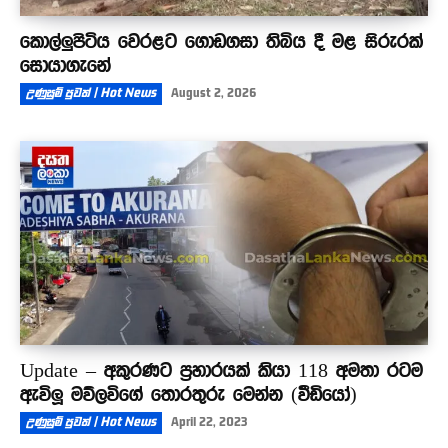
කොල්ලුපිටිය වෙරළට ගොඩගසා තිබිය දී මළ සිරුරක්
සොයාගැනේ
උණුසුම් පුවත් | Hot News
August 2, 2026
Update – අකුරණට ප්‍රහාරයක් කියා 118 අමතා රටම
ඇවිලූ මව්ලවිගේ තොරතුරු මෙන්න (වීඩියෝ)
උණුසුම් පුවත් | Hot News
April 22, 2023