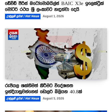
ඩේවිඩ් පීරිස් ඔටෝමොබයිල්ස් BAIC X3e ඉලෙක්ට්‍රික්
මෝටර් රථය ශ්‍රී ලංකාවට හඳුන්වා දෙයි
උණුසුම් පුවත් | Hot News
August 1, 2026
රුපියල ශක්තිමත් කිරීමට විදේශගත
ඉන්දියානුවන්ගෙන් ඩොලර් බිලියන 40.8ක්
උණුසුම් පුවත් | Hot News
August 5, 2026