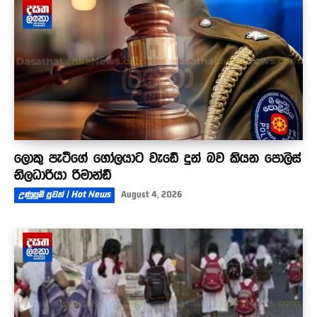
ලොකු පැටීගේ ගෝලයාට වැඩේ දුන් බව කියන පොලිස්
නිලධාරියා රිමාන්ඩ්
උණුසුම් පුවත් | Hot News
August 4, 2026