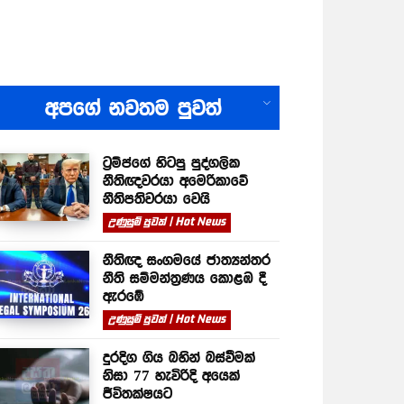
All
අපගේ නවතම පුවත්
ට්‍රම්ප්ගේ හිටපු පුද්ගලික
නීතිඥවරයා අමෙරිකාවේ
නීතිපතිවරයා වෙයි
උණුසුම් පුවත් | Hot News
නීතිඥ සංගමයේ ජාත්‍යන්තර
නීති සම්මන්ත්‍රණය කොළඹ දී
ඇරඹේ
උණුසුම් පුවත් | Hot News
දුරදිග ගිය බහින් බස්වීමක්
නිසා 77 හැවිරිදි අයෙක්
ජීවිතක්ෂයට