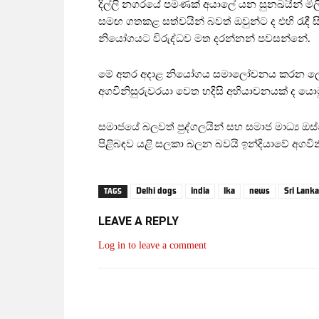
දිල්ලි නගරයේ පමණක් අයාලේ යන සුනඛයින් මිලි
සමඟ ගතකළ සත්වයින් බවත් ඔවුන්ට ද එහි රැඳී 
නියෝගයට විරුද්ධව මත දරන්නන් පවසන්නේ.
මේ අතර අදාළ නියෝගය සමාලෝචනය කරන ලෙස ඉල්
අගවිනිසුරුවරයා වෙත හදිසි අභියාචනයක් ද යොමු
සමාජයේ බලවත් පුද්ගලයින් සහ සමාජ මාධ්‍ය ඔ
පිළිබඳව යළි සලකා බලන බවයි ඉන්දියාවේ අගවි
Delhi dogs
india
lka
news
Sri Lanka
TAGS
LEAVE A REPLY
Log in to leave a comment