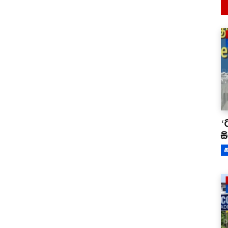
‘
ස
ක