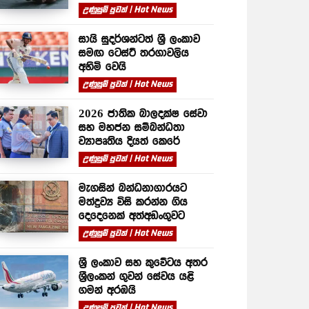
උණුසුම් පුවත් | Hot News
සායි සුදර්ශන්ටත් ශ්‍රී ලංකාව
සමඟ ටෙස්ට් තරගාවලිය
අහිමි වෙයි
උණුසුම් පුවත් | Hot News
2026 ජාතික බාලදක්ෂ සේවා
සහ මහජන සම්බන්ධතා
ව්‍යාපෘතිය දියත් කෙරේ
උණුසුම් පුවත් | Hot News
මැගසින් බන්ධනාගාරයට
මත්ද්‍රව්‍ය විසි කරන්න ගිය
දෙදෙනෙක් අත්අඩංගුවට
උණුසුම් පුවත් | Hot News
ශ්‍රී ලංකාව සහ කුවේටය අතර
ශ්‍රීලංකන් ගුවන් සේවය යළි
ගමන් අරඹයි
උණුසුම් පුවත් | Hot News