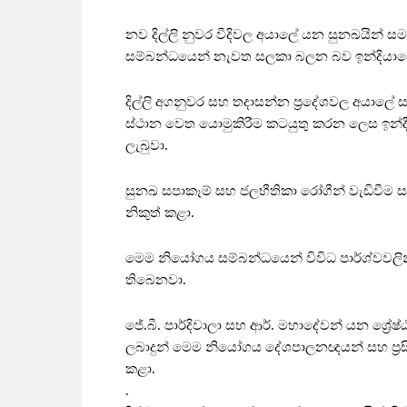
නව දිල්ලි නුවර වීදිවල අයාලේ යන සුනඛයින් සම
සම්බන්ධයෙන් නැවත සලකා බලන බව ඉන්දියාවේ 
දිල්ලි අගනුවර සහ තදාසන්න ප්‍රදේශවල අයාලේ
ස්ථාන වෙත යොමුකිරීම කටයුතු කරන ලෙස ඉන්දීය
ලැබුවා.
සුනඛ සපාකෑම් සහ ජලභීතිකා රෝගීන් වැඩිවීම ස
නිකුත් කළා.
මෙම නියෝගය සම්බන්ධයෙන් විවිධ පාර්ශ්වවල
තිබෙනවා.
ජේ.බී. පාර්දිවාලා සහ ආර්. මහාදේවන් යන ශ්‍රේෂ
ලබාදුන් මෙම නියෝගය දේශපාලනඥයන් සහ ප්‍රසිද්
කළා.
.