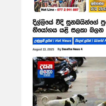
දිල්ලියේ වීදි සුනඛයින්ගේ 
නියෝගය යළි සලකා බලන බ
උණුසුම් පුවත් | Hot News
විදෙස් පුවත් | World
By
Dasatha News 4
August 13, 2025