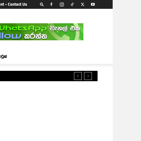
nt – Contact Us
ාටූන්