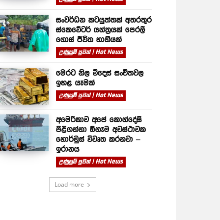
සංවර්ධන කටයුත්තක් අතරතුර
ස්කෙවේටර් යන්ත්‍රයක් පෙරලී
ගොස් ජීවිත හානියක්
උණුසුම් පුවත් | Hot News
මෙරට නිල විදෙස් සංචිතවල
ඉහළ යෑමක්
උණුසුම් පුවත් | Hot News
අමෙරිකාව අපේ කොන්දේසි
පිළිගන්නා ඕනෑම අවස්ථාවක
හොර්මුස් විවෘත කරනවා –
ඉරානය
උණුසුම් පුවත් | Hot News
Load more