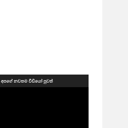
අපගේ නවතම වීඩියෝ පුවත්