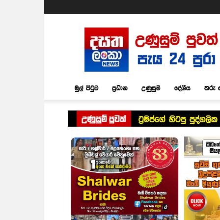
Dasatha
Lanka
News
මුල් පිටුව
ප්‍රධාන
උණුසුම්
දේශීය
තරු 
උණුසුම් පුවත්
ට්‍රම්ප්ගේ හිටපු පුද්