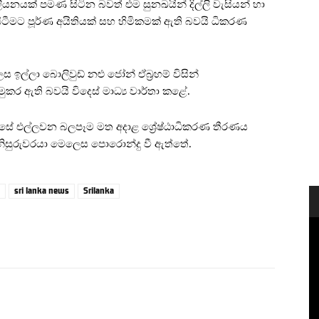
යනයක් පමණ සිටින බවත් එම සුනඛයින් දිල්ලි වැසියන් හා
සිටීමට පූර්ණ අයිතියක් සහ හිමිකමක් ඇති බවයි ධිකරණ
ලා බොලිවුඩ් නළු ජෝන් ඒබ්‍රහම් විසින්
කර ඇති බවයි විදෙස් මාධ්‍ය වාර්තා කළේ.
ස්සේ එල්ලවන බලපෑම මත අදාළ ශ්‍රේෂ්ඨාධිකරණ තීරණය
නිසුරුවරයා මෙලෙස පොරොන්දු වී ඇත්තේ.
sri lanka news
Srilanka