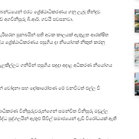
බන්ධයෙන් එරට ශ්‍රේෂ්ඨාධිකරණය ගනු ලැබූ තීන්දුව
අගවිනිසුරු බී.ආර්. ගවයි පවසනවා.
 සැරිසරන සුනඛයින් සති අටක කාලයක් ඇතුළත ආරක්ෂිත
 ශ්‍රේෂ්ඨාධිකරණය පසුගිය දා නියෝගක් නිකුත් කරනු
ැලකිල්ලට ගනිමින් පසුගිය සඳුදා අදාළ අධිකරණ නියෝගය
ින් චෝදනා සහ දෝෂාරෝපණ මේ වනවිටත් එල්ල වී
්ඨාධිකරණ විනිසුරුවරුන්ගෙන් සමන්විත විනිසුරු මඩුල්ල
ධ පුද්ගලයින් ඇතුළු සිවිල් සමාජයෙන් දැඩි විරෝධයක් ඇති