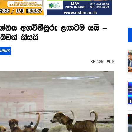
ප්‍රශ්නය අගවිනිසුරු ළඟටම යයි –
වත් කියයි
 News
1266
0