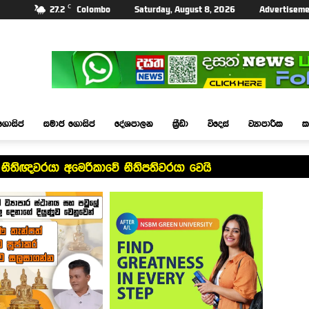
C
27.2
Colombo
Saturday, August 8, 2026
Advertiseme
ගොසිප්
සමාජ ගොසිප්
දේශපාලන
ක්‍රීඩා
විදෙස්
ව්‍යාපාරික
ක
ගලික නීතිඥවරයා අමෙරිකාවේ නීතිපතිවරයා වෙයි